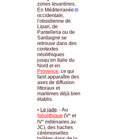
zones levantines.
En Méditerranée
occidentale,
l'obsidienne de
Lipari, de
Pantelleria ou de
Sardaigne se
retrouve dans des
contextes
néolithiques
jusqu'en Italie du
Nord et en
Provence
, ce qui
faist apparaître des
axes de diffusion
littoraux et
maritimes déjà bien
établis.
•
Le jade
. - Au
e
Néolithique
(V
et
e
IV
millénaires av.
JC), des haches
cérémonielles
taillées dans de la