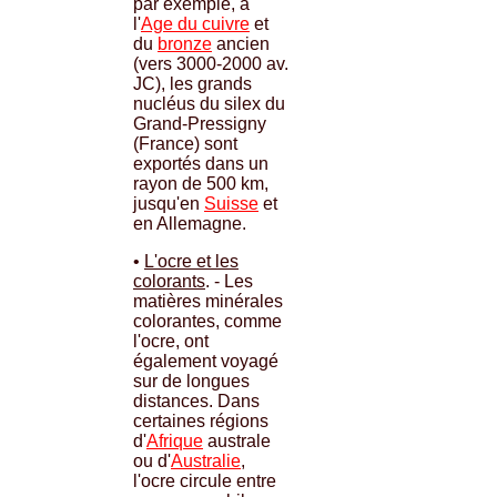
par exemple, à
l'
Age du cuivre
et
du
bronze
ancien
(vers 3000-2000 av.
JC), les grands
nucléus du silex du
Grand-Pressigny
(France) sont
exportés dans un
rayon de 500 km,
jusqu'en
Suisse
et
en Allemagne.
•
L'ocre et les
colorants
. - Les
matières minérales
colorantes, comme
l'ocre, ont
également voyagé
sur de longues
distances. Dans
certaines régions
d'
Afrique
australe
ou d'
Australie
,
l'ocre circule entre