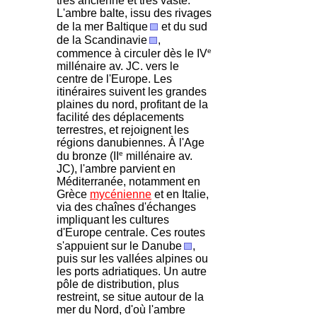
très ancienne et très vaste.
L'ambre balte, issu des rivages
de la mer Baltique
et du sud
de la Scandinavie
,
e
commence à circuler dès le IV
millénaire av. JC. vers le
centre de l'Europe. Les
itinéraires suivent les grandes
plaines du nord, profitant de la
facilité des déplacements
terrestres, et rejoignent les
régions danubiennes. À l'Age
e
du bronze (II
millénaire av.
JC), l'ambre parvient en
Méditerranée, notamment en
Grèce
mycénienne
et en Italie,
via des chaînes d'échanges
impliquant les cultures
d'Europe centrale. Ces routes
s'appuient sur le Danube
,
puis sur les vallées alpines ou
les ports adriatiques. Un autre
pôle de distribution, plus
restreint, se situe autour de la
mer du Nord, d'où l'ambre