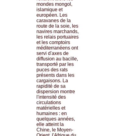
mondes mongol,
islamique et
européen. Les
caravanes de la
route de la soie, les
navires marchands,
les relais portuaires
et les comptoirs
méditerranéens ont
servi d'axes de
diffusion au bacille,
transporté par les
puces des rats
présents dans les
cargaisons. La
rapidité de sa
dispersion montre
l'intensité des
circulations
matérielles et
humaines : en
quelques années,
elle atteint la
Chine, le Moyen-
Orient, l'Afrique du