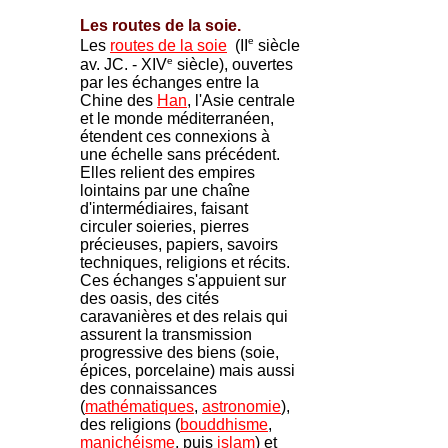
Les routes de la soie.
e
Les
routes de la soie
(II
siècle
e
av. JC. - XIV
siècle), ouvertes
par les échanges entre la
Chine des
Han
, l'Asie centrale
et le monde méditerranéen,
étendent ces connexions à
une échelle sans précédent.
Elles relient des empires
lointains par une chaîne
d'intermédiaires, faisant
circuler soieries, pierres
précieuses, papiers, savoirs
techniques, religions et récits.
Ces échanges s'appuient sur
des oasis, des cités
caravanières et des relais qui
assurent la transmission
progressive des biens (soie,
épices, porcelaine) mais aussi
des connaissances
(
mathématiques
,
astronomie
),
des religions (
bouddhisme
,
manichéisme
, puis
islam
) et