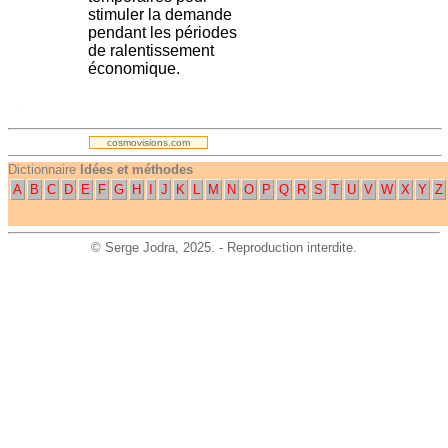
stimuler la demande
pendant les périodes
de ralentissement
économique.
.
cosmovisions.com
Dictionnaire
Idées et méthodes
A
B
C
D
E
F
G
H
I
J
K
L
M
N
O
P
Q
R
S
T
U
V
W
X
Y
Z
©
Serge Jodra
, 2025. - Reproduction interdite.