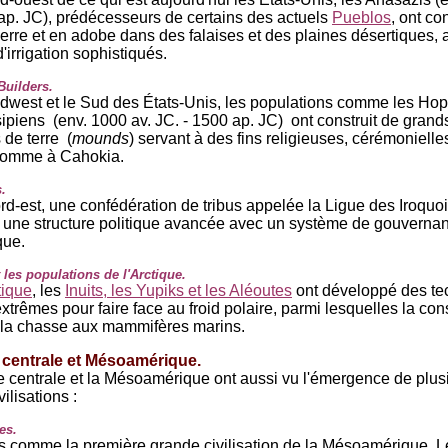
ap. JC), prédécesseurs de certains des actuels
Pueblos
, ont co
pierre et en adobe dans des falaises et des plaines désertiques,
'irrigation sophistiqués.
uilders.
dwest et le Sud des États-Unis, les populations comme les Hop
sipiens (env. 1000 av. JC. - 1500 ap. JC) ont construit de grand
 de terre (
mounds
) servant à des fins religieuses, cérémonielle
 comme à Cahokia.
.
rd-est, une confédération de tribus appelée la Ligue des Iroquoi
une structure politique avancée avec un système de gouverna
que.
t les populations de l'Arctique.
tique
, les
Inuits, les Yupiks et les Aléoutes
ont développé des te
xtrêmes pour faire face au froid polaire, parmi lesquelles la con
t la chasse aux mammifères marins.
centrale et Mésoamérique.
 centrale et la Mésoamérique ont aussi vu l'émergence de plus
ilisations :
es.
 comme la première grande civilisation de la Mésoamérique, L