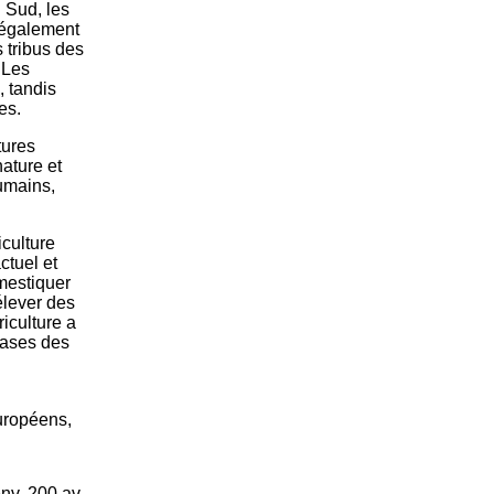
 Sud, les
t également
 tribus des
 Les
, tandis
es.
tures
nature et
humains,
culture
ctuel et
mestiquer
élever des
riculture a
bases des
uropéens,
nv. 200 av.