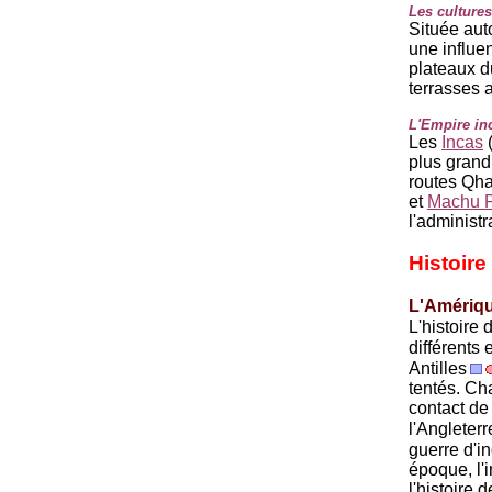
Les cultures
Située auto
une influe
plateaux d
terrasses a
L'Empire in
Les
Incas
(
plus grand
routes Qha
et
Machu P
l'administr
Histoire
L'Amériqu
L'histoire 
différents
Antilles
tentés. Ch
contact de
l'Angleterr
guerre d'i
époque, l'i
l'histoire 