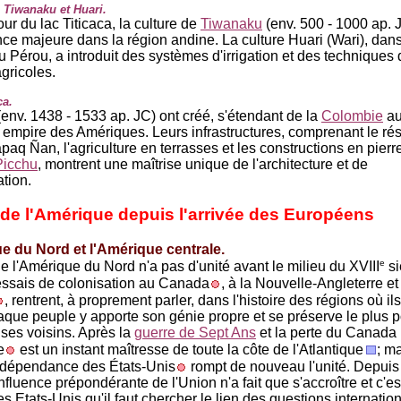
 Tiwanaku et Huari.
ur du lac Titicaca, la culture de
Tiwanaku
(env. 500 - 1000 ap. 
nce majeure dans la région andine. La culture Huari (Wari), dans
u Pérou, a introduit des systèmes d'irrigation et des techniques
gricoles.
ca.
env. 1438 - 1533 ap. JC) ont créé, s'étendant de la
Colombie
a
 empire des Amériques. Leurs infrastructures, comprenant le ré
paq Ñan, l'agriculture en terrasses et les constructions en pierr
icchu
, montrent une maîtrise unique de l'architecture et de
ation.
 de l'Amérique depuis l'arrivée des Européens
e du Nord et l'Amérique centrale.
e
de l'Amérique du Nord n'a pas d'unité avant le milieu du XVIII
si
 essais de colonisation au Canada
, à la Nouvelle-Angleterre et
, rentrent, à proprement parler, dans l'histoire des régions où ils
aque peuple y apporte son génie propre et se préserve le plus 
 ses voisins. Après la
guerre de Sept Ans
et la perte du Canada 
e
est un instant maîtresse de toute la côte de l'Atlantique
; ma
ndépendance des États-Unis
rompt de nouveau l'unité. Depuis 
nfluence prépondérante de l'Union n'a fait que s'accroître et c'e
des Etats-Unis qu'il faut chercher le lien des questions internatio