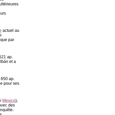
ultérieures
eurs
e
actuel au
e
 que par
521 ap.
lbán et a
- 650 ap.
ue pour ses
ui
Mexico
),
 avec des
onquête.
s