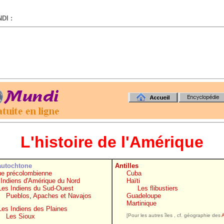
DI :
-
L'histoire de l'Amérique
autochtone
Antilles
e précolombienne
Cuba
 Indiens d'Amérique du Nord
Haïti
Les Indiens du Sud-Ouest
Les flibustiers
Pueblos
,
Apaches et Navajos
Guadeloupe
Martinique
Les Indiens des Plaines
-
Les Sioux
[Pour les autres îles , cf. géographie des
A
-