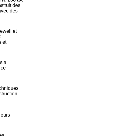
nstruit des
 avec des
ewell et
s
s et
s a
nce
chniques
struction
ieurs
es