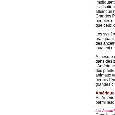
impliquant
civilisati
atteint un
Grandes Pl
peuples de
que ceux de
Les systèm
pratiquant
des ancêtr
jouaient un
À mesure q
dans des z
l'Amérique
des plante
animaux tel
permis l'é
grandes civ
Amérique
En Amériqu
parmi lesq
Les Anasazi
Dans le su