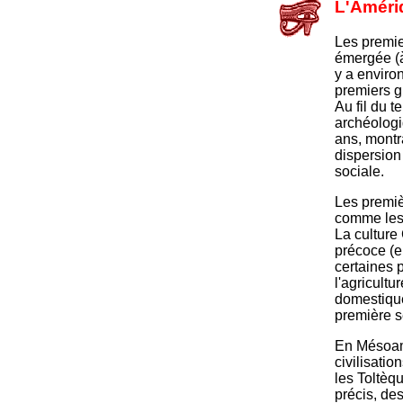
L'Améri
Les premie
émergée (à 
y a enviro
premiers g
Au fil du t
archéologi
ans, montr
dispersion
sociale.
Les premiè
comme les 
La culture
précoce (e
certaines 
l'agricultu
domestiqué
première s
En Mésoamé
civilisati
les Toltèq
précis, de