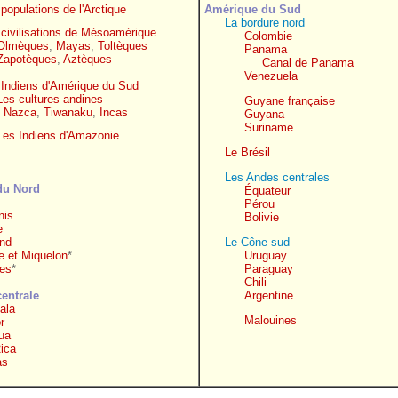
populations de l'Arctique
Amérique du Sud
La bordure nord
 civilisations de Mésoamérique
Colombie
Olmèques
,
Mayas
,
Toltèques
Panama
Zapotèques
,
Aztèques
Canal de Panama
Venezuela
 Indiens d'Amérique du Sud
Les cultures andines
Guyane française
Nazca
,
Tiwanaku
,
Incas
Guyana
Suriname
Les Indiens d'Amazonie
Le Brésil
Les Andes centrales
du Nord
Équateur
Pérou
nis
Bolivie
e
nd
Le Cône sud
re et Miquelon
*
Uruguay
es
*
Paraguay
Chili
entrale
Argentine
ala
Malouines
r
ua
ica
as