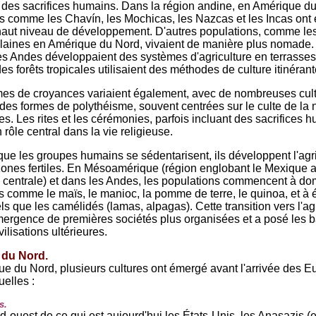
 des sacrifices humains. Dans la région andine, en Amérique du
ons comme les Chavín, les Mochicas, les Nazcas et les Incas on
 haut niveau de développement. D'autres populations, comme les
aines en Amérique du Nord, vivaient de manière plus nomade.
s Andes développaient des systèmes d'agriculture en terrasses
s forêts tropicales utilisaient des méthodes de culture itinérant
es de croyances variaient également, avec de nombreuses cul
 des formes de polythéisme, souvent centrées sur le culte de la 
es. Les rites et les cérémonies, parfois incluant des sacrifices 
 rôle central dans la vie religieuse.
ue les groupes humains se sédentarisent, ils développent l'agri
ones fertiles. En Mésoamérique (région englobant le Mexique a
 centrale) et dans les Andes, les populations commencent à do
s comme le maïs, le manioc, la pomme de terre, le quinoa, et à 
s que les camélidés (lamas, alpagas). Cette transition vers l'ag
mergence de premières sociétés plus organisées et a posé les 
ilisations ultérieures.
 du Nord.
e du Nord, plusieurs cultures ont émergé avant l'arrivée des E
uelles :
s.
d-ouest de ce qui est aujourd'hui les États-Unis, les Anasazis (e