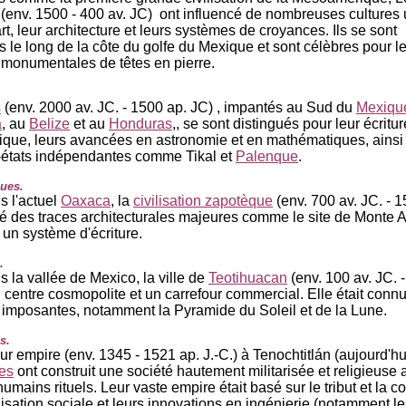
(env. 1500 - 400 av. JC) ont influencé de nombreuses cultures 
rt, leur architecture et leurs systèmes de croyances. Ils se sont
 le long de la côte du golfe du Mexique et sont célèbres pour l
 monumentales de têtes en pierre.
s
(env. 2000 av. JC. - 1500 ap. JC) , impantés au Sud du
Mexiqu
a
, au
Belize
et au
Honduras
,, se sont distingués pour leur écritur
ique, leurs avancées en astronomie et en mathématiques, ainsi
s-états indépendantes comme Tikal et
Palenque
.
ues.
s l'actuel
Oaxaca
, la
civilisation zapotèque
(env. 700 av. JC. - 1
sé des traces architecturales majeures comme le site de Monte A
un système d'écriture.
.
s la vallée de Mexico, la ville de
Teotihuacan
(env. 100 av. JC. 
n centre cosmopolite et un carrefour commercial. Elle était conn
imposantes, notamment la Pyramide du Soleil et de la Lune.
s.
ur empire (env. 1345 - 1521 ap. J.-C.) à Tenochtitlán (aujourd'h
es
ont construit une société hautement militarisée et religieuse
humains rituels. Leur vaste empire était basé sur le tribut et la c
isation sociale et leurs innovations en ingénierie (notamment le