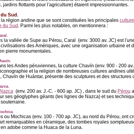
s
, jardins flottants pour l'agriculture) étaient impressionnantes.
 du Sud.
 la région andine que se sont constituées les principales
cultur
e du Sud
. Parmi les plus notables, on mentionnera :
aral.
s la vallée de Supe au Pérou, Caral (env. 3000 av. JC) est l'un
civilisations des Amériques, avec une organisation urbaine et 
 en pierre monumentales.
havín.
ns les Andes péruviennes, la culture Chavín (env. 900 - 200 av.
l'iconographie et la religion de nombreuses cultures andines ulté
, Chavín de Huántar, présente des sculptures et des structures
azca.
Nazca
(env. 200 av. J.-C. - 600 ap. JC) , dans le sud du
Pérou
a
r ses géoglyphes géants (les lignes de Nazca) et ses techniq
n souterraine.
Mochica.
 ou Mochicas (env. 100 - 700 ap. JC), au nord du Pérou, ont c
art remarquables en céramique, des tombes royales somptueus
 en adobe comme la Huaca de la Luna.