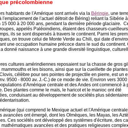
que précolombienne
rs habitants de l'Amérique sont arrivés via la
Béringie
, une terr
l'emplacement de l'actuel détroit de Béring) reliant la Sibérie à 
n 15 000 à 20 000 ans, pendant la dernière période glaciaire. C
roupes, appelés Paléoindiens, étaient des chasseurs-cueilleu
emps, ils se sont dispersés à travers le continent. Parmi les prem
ques, on trouve celui de Monte Verde au Chili, qui date d'envir
ant une occupation humaine précoce dans le sud du continent. 
 a donné naissance à une grande diversité linguistique, culturell
res cultures amérindiennes reposaient sur la chasse de gros gib
mammouths et les bisons, ainsi que sur la cueillette de plante
 Clovis, célèbre pour ses pointes de projectile en pierre, est un
nv. 9500 - 8000 av. J.-C.) de ce mode de vie. Environ vers 3000 a
populations d'Amérique centrale et des Andes ont commencé à p
re. Des plantes comme le maïs, le haricot et le manioc ont été
es, conduisant au développement de sociétés plus sédentaires 
édentarisation.
rique (qui comprend le Mexique actuel et l'Amérique centrale
ons avancées ont émergé, dont les Olmèques, les Mayas, les Azt
ues. Ces sociétés ont développé des systèmes d'écriture, des ca
s mathématiques avancées et des pratiques religieuses comple