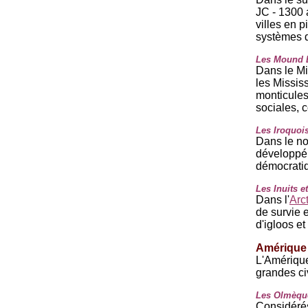
JC - 1300 
villes en 
systèmes d
Les Mound B
Dans le Mi
les Missis
monticules
sociales,
Les Iroquois
Dans le no
développé 
démocrati
Les Inuits e
Dans l'
Arc
de survie e
d'igloos e
Amérique 
L'Amérique
grandes civ
Les Olmèqu
Considérés