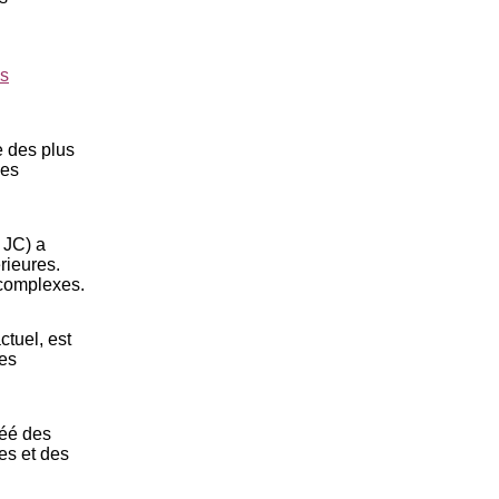
es
e des plus
des
 JC) a
rieures.
 complexes.
ctuel, est
ues
réé des
es et des