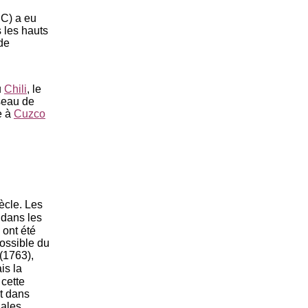
JC) a eu
 les hauts
 de
u
Chili
, le
seau de
e à
Cuzco
ècle. Les
 dans les
 ont été
possible du
(1763),
is la
cette
st dans
nales