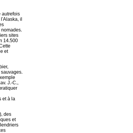
e autrefois
l'Alaska, il
es
rs nomades.
iers sites
on 14.500
Cette
e et
ier,
s sauvages.
 exemple
v. J.-C.,
ratiquer
et à la
), des
èques et
lendriers
xes