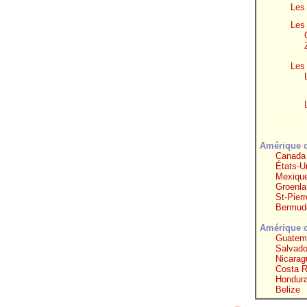
Les 
-
Les
-
Les
-
-
-
-
Amérique 
Canada
États-U
Mexiqu
Groenla
St-Pier
Bermud
-
Amérique c
Guatem
Salvado
Nicarag
Costa R
Hondur
Belize