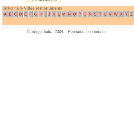
cosmovisions.com
Dictionnaire
Villes et monuments
A
B
C
D
E
F
G
H
I
J
K
L
M
N
O
P
Q
R
S
T
U
V
W
X
Y
Z
©
Serge Jodra
, 2004. - Reproduction interdite.