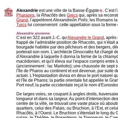
Alexandrie
est une ville de la Basse-Égypte
. C'est 
Pharaons
, la
Rhacôtis
des
Grecs
qui, après sa reconst
Grand
, l'appelèrent
Alexandreôn Polis
; les Romains l
Turcs
lui conserveront cette appellation sous la forme
Alexandrie ancienne.
C'est en 322 avant J.-C. qu'
Alexandre le Grand
, après
frappé de l'admirable position de Rhacotis, qui n'était
bourgade habitée par des pêcheurs et des bergers, déci
porterait son nom. L'architecte Dinocratès fut chargé de
d'Alexandrie à laquelle il donna la forme de la chlam
macédonien, et qu'il éleva sur l'espace compris entre l
(anciennement : lac Maréotis); une chaussée de sept st
l'île de Pharos au continent et est devenue, par suite d
actuel. L'Heptastadion divisa en deux le port naturel qu
et l'île de Pharos; la partie orientale fut appelée le Gra
Port neuf; la partie occidentale reçut le nom d'Eunosto
De larges voies, se coupant à angles droits, traversaien
longueur et dans sa largeur. Au point d'intersection de
centre de la ville, se trouvait une vaste place où about
quartiers, celui des Palais, ou Bruchion, à l'Est, et ce
Rhacôtis, à l'Ouest. Le Bruchion s'étendait le long du G
palais, le Théâtre, le Poseideion, le Timoneum, le Ca