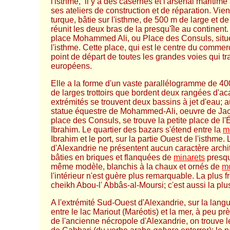
l'isthme, il y a des casernes et l'arsenal maritim
ses ateliers de construction et de réparation. Vient
turque, bâtie sur l'isthme, de 500 m de large et d
réunit les deux bras de la presqu'île au continent.
place Mohammed Ali, ou Place des Consuls, situ
l'isthme. Cette place, qui est le centre du commer
point de départ de toutes les grandes voies qui tr
européens.
Elle a la forme d'un vaste parallélogramme de 40
de larges trottoirs que bordent deux rangées d'ac
extrémités se trouvent deux bassins à jet d'eau; a
statue équestre de Mohammed-Ali, oeuvre de Jac
place des Consuls, se trouve la petite place de l
Ibrahim. Le quartier des bazars s'étend entre la
m
Ibrahim et le port, sur la partie Ouest de l'isthm
d'Alexandrie ne présentent aucun caractère archit
bâties en briques et flanquées de
minarets
presqu
même modèle, blanchis à la chaux et ornés de
m
l'intérieur n'est guère plus remarquable. La plus 
cheikh Abou-l' Abbâs-al-Moursi; c'est aussi la plu
A l'extrémité Sud-Ouest d'Alexandrie, sur la langu
entre le lac Mariout (Maréotis) et la mer, à peu p
de l'ancienne nécropole d'Alexandrie, on trouve le