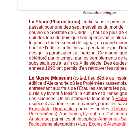
Alexandrie antique.
Le Phare (Pharus turris)
, édifié sous le premie
passait pour une des sept merveilles du monde
oeuvre de Sostrate de Cnide
, haut de plus de 4
nuit des feux de bois que l'on apercevait le plus
le jour, la fumée servait de signal; un grand miroir
haut de l'édifice, réfléchissait pendant le jour l
dès qu'ils paraissaient à l'horizon. Ce magnifiq
détérioré par le temps, par les tremblements de te
subsista jusqu'à la fin du XIIIe siècle. Des étude
années 1990 ont permis d'en retrouver les ruines
Le Musée (Museum)
(c.-à-d. lieu dédié ou inspi
édifice d'Alexandrie où les Ptolémées rassemblai
entretenant aux frais de l'État, les savants les pl
qu'ils s'y livrent à loisir à la culture et à l'enseig
des sciences. On en attribue la fondation à
Ptolé
espèce d'académie, on remarque, parmi les sava
Erasistrate
,
Diophante
; parmi les poètes,
Théocri
Phénomènes
)
Apollonius
,
Lycophron
,
Callimaq
Aristarque
; parmi les philosophes,
Ammonius Sa
l'
éclectisme
alexandrin (
Les Ecoles d'Alexandri