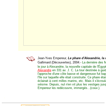
Jean-Yves Empereur,
Le phare d'Alexandrie, la 
Gallimard (Découvertes), 2004.
-
-
La dernière des 
le jour à Alexandrie, la nouvelle capitale de l'Égyp
Alexandre
en 331 av. J. C. La tour destinée à guid
l'approche d'une côte basse et dangereuse fut ba
l'île sur laquelle elle était construite. Ce phare ét
éclairait à cent milles marins, etc. Mais il s'écrou
séisme. Depuis, nul n'en vit plus les vestiges ju
Empereur les redécouvre, immergés...(couv.).
.