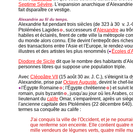
Septime Sévère
. L'expansion anarchique d'Alexandri
fait dsparaître ce vestige.
Alexandrie au fil du temps.
Alexandrie fut pendant trois siècles (de 323 à 30 v. J.-
Ptolémées Lagides
, successeurs d'
Alexandre
au trô
habiles et éclairés, firent de cette ville la métropole co
du monde alors connu. Elle devint l'entrepôt des richess
des transactions entre l'Asie et l'Europe, le rendez-vo
illustres et des artistes les plus renommés (
Écoles d'
Diodore de Sicile
dit que le nombre des habitants d'Al
personnes libres qui suppose une population triple.
Avec
Cléopâtre VII
(15 août 30 av. J. C.), s'éteignit la
Alexandrie, prise par
Octave Auguste
, devint le chef-l
l'Égypte Romaine
; l'Égypte chrétienne
) et suivit 
romain, puis byzantin
, jusqu'au jour où les Arabes, c
lieutenant du
calife
Omar, s'emparèrent, après un siège
l'ancienne capitale des Ptolémées (22 décembre 640)
termes sa conquête au calife :
J'ai conquis la ville de l'Occident, et je ne pourr
que renferme son enceinte. Elle contient quatre 
mille vendeurs de légumes verts, quatre mille mu