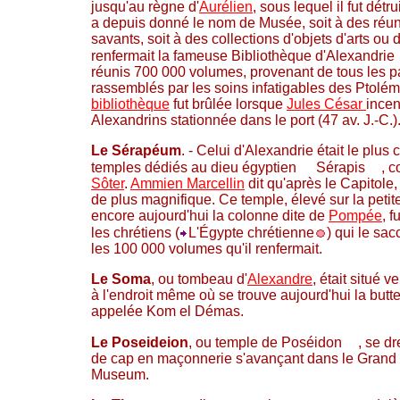
jusqu'au règne d'
Aurélien
, sous lequel il fut détr
a depuis donné le nom de Musée, soit à des réu
savants, soit à des collections d'objets d'arts ou
renfermait la fameuse Bibliothèque d'Alexandrie
réunis 700 000 volumes, provenant de tous les 
rassemblés par les soins infatigables des Ptolém
bibliothèque
fut brûlée lorsque
Jules César
incen
Alexandrins stationnée dans le port (47 av. J.-C.)
Le Sérapéum
. - Celui d'Alexandrie était le plus
temples dédiés au dieu égyptien
Sérapis
, c
Sôter
.
Ammien Marcellin
dit qu'après le Capitole, l
de plus magnifique. Ce temple, élevé sur la petit
encore aujourd'hui la colonne dite de
Pompée
, f
les chrétiens (
L'Égypte chrétienne
) qui le sac
les 100 000 volumes qu'il renfermait.
Le Soma
, ou tombeau d'
Alexandre
, était situé ve
à l'endroit même où se trouve aujourd'hui la but
appelée Kom el Démas.
Le Poseideion
, ou temple de Poséidon
, se dr
de cap en maçonnerie s'avançant dans le Grand P
Museum.