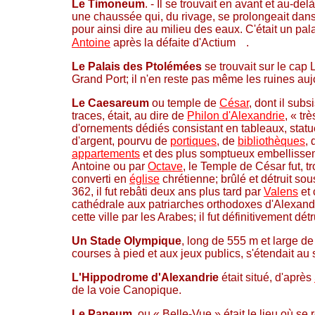
Le Timoneum
. - Il se trouvait en avant et au-de
une chaussée qui, du rivage, se prolongeait dans l
pour ainsi dire au milieu des eaux. C'était un pala
Antoine
après la défaite d'Actium
.
Le Palais des Ptolémées
se trouvait sur le cap 
Grand Port; il n'en reste pas même les ruines auj
Le Caesareum
ou temple de
César
, dont il sub
traces, était, au dire de
Philon d'Alexandrie
, « tr
d'ornements dédiés consistant en tableaux, statue
d'argent, pourvu de
portiques
, de
bibliothèques
, 
appartements
et des plus somptueux embellissem
Antoine ou par
Octave
, le Temple de César fut, tr
converti en
église
chrétienne; brûlé et détruit so
362, il fut rebâti deux ans plus tard par
Valens
et 
cathédrale aux patriarches orthodoxes d'Alexandr
cette ville par les Arabes; il fut définitivement dét
Un Stade Olympique
, long de 555 m et large d
courses à pied et aux jeux publics, s'étendait a
L'Hippodrome d'Alexandrie
était situé, d'après
de la voie Canopique.
Le Paneum
, ou « Belle-Vue » était le lieu où se 