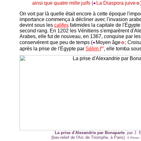
ainsi que quatre mille juifs (
La Diaspora juive
On voit par là quelle était encore à cette époque l'imp
importance commença à décliner avec l'invasion arabe
devint sous les
califes
fatimides la capitale de l'Égypt
second rang. En 1202 les Vénitiens s'emparèrent d'Alex
Arabes, elle fut de nouveau, en 1367, conquise par les 
conservèrent que peu de temps (
Moyen âge
; Croi
er
après la prise de l'Égypte par
Sélim I
, elle tomba sou
-
La prise d'Alexandrie par Bonaparte
, par J.
(bas-relief de l'Arc de Triomphe, à Paris).
© Photo 