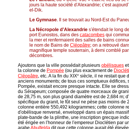
jours la haute société d'Alexandrie; c'est aujourd
el-Dik.
Le Gymnase
. Il se trouvait au Nord-Est du Pan
La Nécropole d'Alexandrie
s'étendait le long de
port Eunostos, dans des
catacombes
qui commun
la mer et renfermaient des salles de bains conn
le nom de Bains de
Cléopâtre
; on a retrouvé da
magnifique temple souterrain, à demi comblé par 
décombres.
Ajoutons que la ville possédait plusieurs
obélisques
et
la colonne de
Pompée
(ou plus exactement de
Dioclét
e
Cléopâtre
, etc. A la fin du XIX
siècle, il ne restait que
anciens monuments; de tous ces somptueux édifices, 
Pompée, existait encore presque intacte. Elle se dress
du Sérapeum; composée de quatre morceaux de granit, 
de 28,75 m, son plus grand diamètre est de 2,684 m; d
spécifique du granit, le fût seul ne pèse pas moins de
colonne entière 550,492 kilogrammes; cette colonne re
d'obélisque renversé, enveloppé dans un épais massif
plate-bande de la plinthe, une inscription grecque indi
été érigée en l'honneur de l'empereur Dioclétien par un 
arabe
Abulfelda
dit que cette colonne aurait été élevé