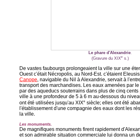
Le phare d'Alexandrie
.
e
(Gravure du XIX
s.)
De vastes faubourgs prolongeaient la ville sur une ét
Ouest c'était Nécropolis, au Nord-Est. c'étaient Eleusis
Canope
, navigable du Nil à Alexandrie, servait à l'entr
transport des marchandises. Les eaux amenées par le c
par des aqueducs souterrains dans plus de cinq cents
ville à une profondeur de 5 à 6 m au-dessous du niveau
e
ont été utilisées jusqu'au XIX
siècle; elles ont été a
l'établissement d'une compagnie des eaux dont les rés
la ville.
Les monuments.
De magnifiques monuments firent rapidement d'Alexand
et son admirable situation commerciale lui donna un d