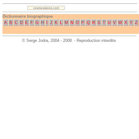
cosmovisions.com
Dictionnaire biographique
A
B
C
D
E
F
G
H
I
J
K
L
M
N
O
P
Q
R
S
T
U
V
W
X
Y
Z
©
Serge Jodra
, 2004 - 2008. - Reproduction interdite.