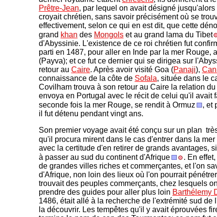
Prêtre-Jean
, par lequel on avait désigné jusqu'alors
croyait chrétien, sans savoir précisément où se trouva
effectivement, selon ce qui en est dit, que cette dé
grand
khan
des
Mongols
et au grand lama du Tibet
d'Abyssinie. L'existence de ce roi chrétien fut confi
parti en 1487, pour aller en Inde par la mer Rouge,
(Payva); et ce fut ce dernier qui se dirigea sur l'Aby
retour au
Caire
. Après avoir visité Goa (
Panaji
),
Can
connaissance de la côte de
Sofala
, située dans le
Covilham trouva à son retour au Caire la relation du
envoya en Portugal avec le récit de celui qu'il avait 
seconde fois la mer Rouge, se rendit à Ormuz
, et
il fut détenu pendant vingt ans.
Son premier voyage avait été conçu sur un plan trè
qu'il procura mirent dans le cas d'entrer dans la me
avec la certitude d'en retirer de grands avantages, si
à passer au sud du continent d'Afrique
. En effet
de grandes villes riches et commerçantes, et l'on sav
d'Afrique, non loin des lieux où l'on pourrait pénétre
trouvait des peuples commerçants, chez lesquels on p
prendre des guides pour aller plus loin
Barthélemy 
1486, était allé à la recherche de l'extrémité sud de 
la découvrir. Les tempêtes qu'il y avait éprouvées fi