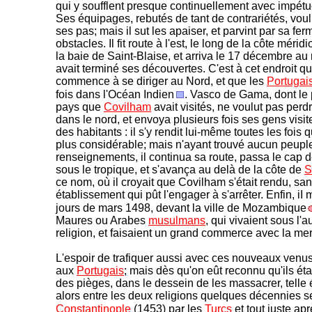
qui y soufflent presque continuellement avec impétu
Ses équipages, rebutés de tant de contrariétés, voulu
ses pas; mais il sut les apaiser, et parvint par sa fe
obstacles. Il fit route à l'est, le long de la côte méri
la baie de Saint-Blaise, et arriva le 17 décembre au
avait terminé ses découvertes. C'est à cet endroit qu
commence à se diriger au Nord, et que les
Portugai
fois dans l'Océan Indien
. Vasco de Gama, dont le pr
pays que
Covilham
avait visités, ne voulut pas perdr
dans le nord, et envoya plusieurs fois ses gens visite
des habitants : il s'y rendit lui-même toutes les fois 
plus considérable; mais n'ayant trouvé aucun peuple
renseignements, il continua sa route, passa le cap 
sous le tropique, et s'avança au delà de la côte de
S
ce nom, où il croyait que Covilham s'était rendu, s
établissement qui pût l'engager à s'arrêter. Enfin, iI 
jours de mars 1498, devant la ville de Mozambique
Maures ou Arabes
musulmans
, qui vivaient sous l'a
religion, et faisaient un grand commerce avec la me
L'espoir de trafiquer aussi avec ces nouveaux venus
aux
Portugais
; mais dès qu'on eût reconnu qu'ils étai
des pièges, dans le dessein de les massacrer, telle ét
alors entre les deux religions quelques décennies s
Constantinople
(1453) par les
Turcs
et tout juste ap