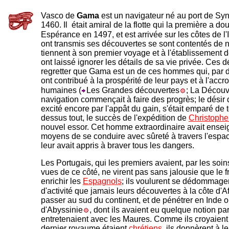
Vasco de
Gama
est un navigateur né au port de Syn
1460. Il était amiral de la flotte qui la première a d
Espérance en 1497, et est arrivée sur les côtes de l'
ont transmis ses découvertes se sont contentés de no
tiennent à son premier voyage et à l'établissement d
ont laissé ignorer les détails de sa vie privée. Ces d
regretter que Gama est un de ces hommes qui, par 
ont contribué à la prospérité de leur pays et à l'ac
humaines (
Les Grandes découvertes
; La Découv
navigation commençait à faire des progrès; le désir 
excité encore par l'appât du gain, s'était emparé de t
dessus tout, le succès de l'expédition de
Christoph
nouvel essor. Cet homme extraordinaire avait ensei
moyens de se conduire avec sûreté à travers l'espa
leur avait appris à braver tous les dangers.
Les Portugais, qui les premiers avaient, par les soi
vues de ce côté, ne virent pas sans jalousie que le fr
enrichir les
Espagnols
; ils voulurent se dédommage
d'activité que jamais leurs découvertes à la côte d'A
passer au sud du continent, et de pénétrer en Inde
d'Abyssinie
, dont ils avaient eu quelque notion par 
entretenaient avec les Maures. Comme ils croyaient 
dernier royaume étaient
chrétiens
, ils donnèrent à 