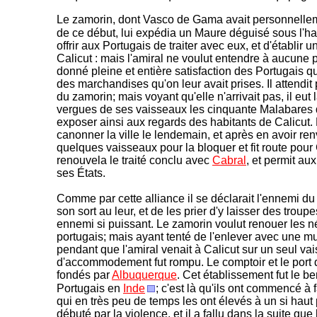
Le zamorin, dont Vasco de Gama avait personnelleme
de ce début, lui expédia un Maure déguisé sous l'ha
offrir aux Portugais de traiter avec eux, et d'établir 
Calicut : mais l'amiral ne voulut entendre à aucune p
donné pleine et entière satisfaction des Portugais q
des marchandises qu'on leur avait prises. Il attendit
du zamorin; mais voyant qu'elle n'arrivait pas, il eut
vergues de ses vaisseaux les cinquante Malabares don
exposer ainsi aux regards des habitants de Calicut. N
canonner la ville le lendemain, et après en avoir renv
quelques vaisseaux pour la bloquer et fit route pour
renouvela le traité conclu avec
Cabral
, et permit au
ses États.
Comme par cette alliance il se déclarait l'ennemi du z
son sort au leur, et de les prier d'y laisser des trou
ennemi si puissant. Le zamorin voulut renouer les n
portugais; mais ayant tenté de l'enlever avec une m
pendant que l'amiral venait à Calicut sur un seul vai
d'accommodement fut rompu. Le comptoir et le port 
fondés par
Albuquerque
. Cet établissement fut le b
Portugais en
Inde
; c'est là qu'ils ont commencé à 
qui en très peu de temps les ont élevés à un si haut p
débuté par la violence, et il a fallu dans la suite que