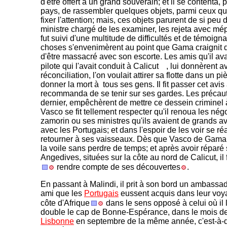
d'être offert à un grand souverain; et il se contenta,
pays, de rassembler quelques objets, parmi ceux qu'i
fixer l'attention; mais, ces objets parurent de si pe
ministre chargé de les examiner, les rejeta avec m
fut suivi d'une multitude de difficultés et de témoign
choses s'envenimèrent au point que Gama craignit d'
d'être massacré avec son escorte. Les amis qu'il a
pilote qui l'avait conduit à Calicut
, lui donnèrent a
réconciliation, l'on voulait attirer sa flotte dans un pi
donner la mort à tous ses gens. Il fit passer cet avis à
recommanda de se tenir sur ses gardes. Les précauti
dernier, empêchèrent de mettre ce dessein criminel 
Vasco se fit tellement respecter qu'il renoua les nég
zamorin ou ses ministres qu'ils avaient de grands av
avec les Portugais; et dans l'espoir de les voir se réal
retourner à ses vaisseaux. Dès que Vasco de Gama fut
la voile sans perdre de temps; et après avoir réparé
Angedives, situées sur la côte au nord de Calicut, il 
rendre compte de ses découvertes
.
En passant à Malindi, il prit à son bord un ambassa
ami que les
Portugais
eussent acquis dans leur voya
côte d'Afrique
dans le sens opposé à celui où il l
double le cap de Bonne-Espérance, dans le mois de 
Lisbonne
en septembre de la même année, c'est-à-d