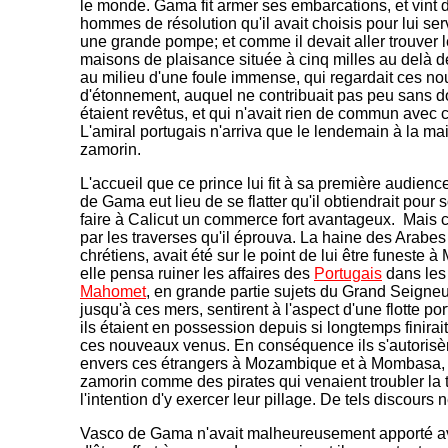
le monde. Gama fit armer ses embarcations, et vint
hommes de résolution qu'il avait choisis pour lui serv
une grande pompe; et comme il devait aller trouver 
maisons de plaisance située à cinq milles au delà 
au milieu d'une foule immense, qui regardait ces n
d'étonnement, auquel ne contribuait pas peu sans do
étaient revêtus, et qui n'avait rien de commun avec c
L'amiral portugais n'arriva que le lendemain à la m
zamorin.
L'accueil que ce prince lui fit à sa première audience
de Gama eut lieu de se flatter qu'il obtiendrait pour 
faire à Calicut un commerce fort avantageux. Mais cet
par les traverses qu'il éprouva. La haine des Arabe
chrétiens, avait été sur le point de lui être funest
elle pensa ruiner les affaires des
Portugais
dans les 
Mahomet
, en grande partie sujets du Grand Seigneur
jusqu'à ces mers, sentirent à l'aspect d'une flotte 
ils étaient en possession depuis si longtemps finira
ces nouveaux venus. En conséquence ils s'autorisèr
envers ces étrangers à Mozambique et à Mombasa, e
zamorin comme des pirates qui venaient troubler la t
l'intention d'y exercer leur pillage. De tels discours
Vasco de Gama n'avait malheureusement apporté av