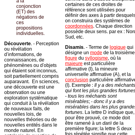
à la
certaines de ces droites de
conjonction
référence sont utilisées pour
(ET) des
définir des axes à partir desquel
négations de
on construira des systèmes de
ces
coordonnées
. Chaque direction
propositions
possède deux sens. par ex : Nor
individuelles.
Sud, etc.
Découverte
. - Perception
Disamis
. - Terme de
logique
qui
ou révélation
désigne un
mode
de la troisième
d'informations, de
figure
du
syllogisme
, où la
connaissances, de
majeure
est particulière
phénomènes ou d'objets
affirmative (I), la mineure
qui étaient soit inconnus,
universelle affirmative (A), et la
soit partiellement compris
conclusion
particulière affirmativ
auparavant. En sciences,
(I). Exemple :
Il y a des méchant
une découverte est une
qui font les plus grandes fortune
observation ou une
-
tous les méchants sont
exploration systématique
misérables
; -
donc il y a des
qui conduit à la révélation
misérables dans les plus grande
de nouveaux faits, de
fortunes
. La lettre D indique que,
nouvelles lois, de
pour être prouvé, ce mode doit
nouvelles théories ou de
être ramené à un
darii
de la
nouvelles entités dans le
première figure; la lettre S deux
monde naturel. En
fois répétée signifie que cette