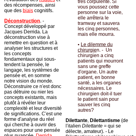
très corpulente. Si
des récompenses, ainsi
vous poussez cette
que des
biais
cognitifs.
personne sur la voie,
elle arrêtera le
Déconstruction
. -
tramway et sauvera
Concept développé par
les cinq personnes,
Jacques Derrida. La
mais elle mourra.
déconstruction vise à
remettre en question et à
•
Le dilemme du
analyser les structures et
chirurgie
n. - Un
les concepts
chirurgien a cinq
fondamentaux qui sous-
patients qui mourront
tendent la pensée, le
sans une greffe
langage, les systèmes de
d'organe. Un autre
pensée et, en somme
patient, en bonne
notre vision du monde.
santé, a les organes
Déconstruire ce n'est donc
nécessaires. Le
pas détruire ou nier les
chirurgien doit-il tuer
concepts existants, mais
le patient sain pour
plutôt à révéler leur
sauver les cinq
complexité et leur diversité
autres?
de significations. C'est une
forme d'analyse du réel
Dilettante
,
Dilettantisme
(de
qui cherche à ouvrir des
l'italien
Dilettante
= qui se
espaces pour une pensée
délecte, amateur). - Le
plus nuancée.
Derrida