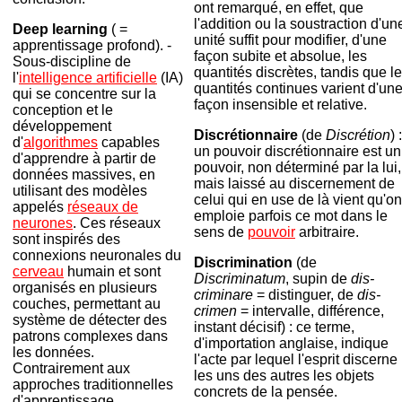
ont remarqué, en effet, que
l'addition ou la soustraction d'un
Deep learning
( =
unité suffit pour modifier, d'une
apprentissage profond). -
façon subite et absolue, les
Sous-discipline de
quantités discrètes, tandis que l
l'
intelligence artificielle
(IA)
quantités continues varient d'un
qui se concentre sur la
façon insensible et relative.
conception et le
développement
Discrétionnaire
(de
Discrétion
) :
d'
algorithmes
capables
un pouvoir discrétionnaire est un
d'apprendre à partir de
pouvoir, non déterminé par la lui,
données massives, en
mais laissé au discernement de
utilisant des modèles
celui qui en use de là vient qu'on
appelés
réseaux de
emploie parfois ce mot dans le
neurones
. Ces réseaux
sens de
pouvoir
arbitraire.
sont inspirés des
connexions neuronales du
Discrimination
(de
cerveau
humain et sont
Discriminatum
, supin de
dis-
organisés en plusieurs
criminare
= distinguer, de
dis-
couches, permettant au
crimen
= intervalle, différence,
système de détecter des
instant décisif) : ce terme,
patrons complexes dans
d'importation anglaise, indique
les données.
l'acte par lequel l'esprit discerne
Contrairement aux
les uns des autres les objets
approches traditionnelles
concrets de la pensée.
d'apprentissage