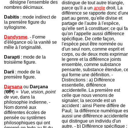
désigne l'ensemble des
distingue de tout autre triangle,
nombres décimaux.
parce qu'il a un
angle
droit. La
différence se rapporte donc d'un
Dabitis
: mode indirect de
part au genre, qu'elle divise et
la première figure du
partage de l'autre à l'espèce,
syllogisme.
qu'elle sert à constituer; ce qui fa
qu'on l'appelle aussi différence
Dandysme
. - Forme
spécifique. De cette façon,
d'élégance où la vanité se
l'espèce peut être nommée ou
mêle à l'originalité.
d'un seul nom, comme esprit et
corps, ou de deux mots expriman
Darapti
: mode de la
le genre et la différence joints
troisième figure.
ensemble, comme substance
pensante, substance étendue, c
Darii
: mode de la
qui forme une définition. -
première figure.
Distinctions : a) Différence
essentielle, différence
Darsana
ou
Darçana
accidentelle. La première est
(
दर्शन
) =
Vue
,
vision
,
point
celle que nous venons de
de vue
, dans la
signaler; la seconde est un
philosophie indienne. -
accident : ainsi Pierre diffère de
Nom donné aux
Paul; la différence numérique es
différentes écoles de
aussi une différence accidentelle
pensée ou systèmes
qui distingue un individu d'un
philosophiques qui ont
autre. - b) Différence spécifique :
émergé en Inde au fil du