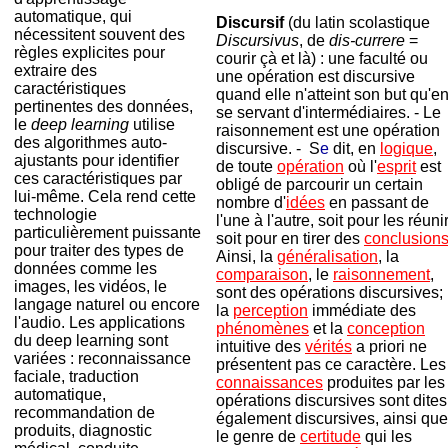
automatique, qui
Discursif
(du latin scolastique
nécessitent souvent des
Discursivus
, de
dis-currere
=
règles explicites pour
courir çà et là) : une faculté ou
extraire des
une opération est discursive
caractéristiques
quand elle n'atteint son but qu'e
pertinentes des données,
se servant d'intermédiaires. - Le
le
deep learning
utilise
raisonnement est une opération
des algorithmes auto-
discursive. - S
e
dit, en
logique
,
ajustants pour identifier
de toute
opération
où l'
esprit
est
ces caractéristiques par
obligé de parcourir un certain
lui-même. Cela rend cette
nombre d'
idées
en passant de
technologie
l'une à l'autre, soit pour les réunir
particulièrement puissante
soit pour en tirer des
conclusion
pour traiter des types de
Ainsi, la
généralisation
, la
données comme les
comparaison
, le
raisonnement
,
images, les vidéos, le
sont des opérations discursives;
langage naturel ou encore
la
perception
immédiate des
l'audio. Les applications
phénomènes
et la
conception
du deep learning sont
intuitive des
vérités
a priori ne
variées : reconnaissance
présentent pas ce caractère. Les
faciale, traduction
connaissances
produites par les
automatique,
opérations discursives sont dites
recommandation de
également discursives, ainsi que
produits, diagnostic
le genre de
certitude
qui les