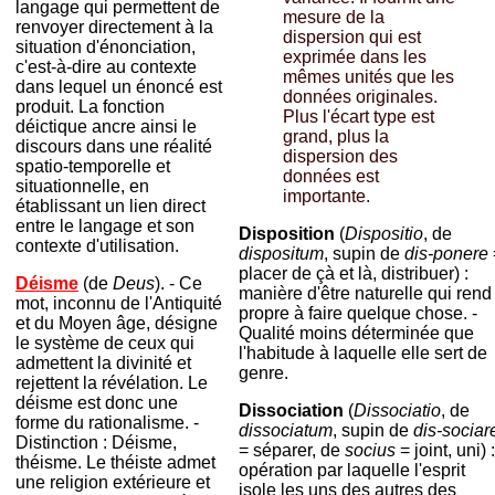
langage qui permettent de
mesure de la
renvoyer directement à la
dispersion qui est
situation d'énonciation,
exprimée dans les
c'est-à-dire au contexte
mêmes unités que les
dans lequel un énoncé est
données originales.
produit. La fonction
Plus l'écart type est
déictique ancre ainsi le
grand, plus la
discours dans une réalité
dispersion des
spatio-temporelle et
données est
situationnelle, en
importante.
établissant un lien direct
entre le langage et son
Disposition
(
Dispositio
, de
contexte d'utilisation.
dispositum
, supin de
dis-ponere
placer de çà et là, distribuer) :
Déisme
(de
Deus
). - Ce
manière d'être naturelle qui rend
mot, inconnu de l'Antiquité
propre à faire quelque chose. -
et du Moyen âge, désigne
Qualité moins déterminée que
le système de ceux qui
l'habitude à laquelle elle sert de
admettent la divinité et
genre.
rejettent la révélation. Le
déisme est donc une
Dissociation
(
Dissociatio
, de
forme du rationalisme. -
dissociatum
, supin de
dis-sociar
Distinction : Déisme,
= séparer, de
socius
= joint, uni) :
théisme. Le théiste admet
opération par laquelle l'esprit
une religion extérieure et
isole les uns des autres des