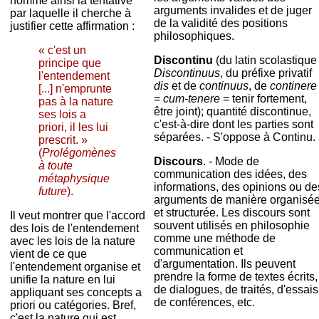
nomme ainsi la tentative
arguments invalides et de juger
par laquelle il cherche à
de la validité des positions
justifier cette affirmation :
philosophiques.
« c'est un
Discontinu
(du latin scolastique
principe que
Discontinuus
, du préfixe privatif
l'entendement
dis
et de
continuus
, de
continere
[...] n'emprunte
=
cum-tenere
= tenir fortement,
pas à la nature
être joint); quantité discontinue,
ses lois a
c'est-à-dire dont les parties sont
priori, il les lui
séparées. - S'oppose à Continu.
prescrit. »
(
Prolégomènes
Discours
. - Mode de
à toute
communication des idées, des
métaphysique
informations, des opinions ou de
future
).
arguments de manière organisé
et structurée. Les discours sont
Il veut montrer que l'accord
souvent utilisés en philosophie
des lois de l'entendement
comme une méthode de
avec les lois de la nature
communication et
vient de ce que
d'argumentation. Ils peuvent
l'entendement organise et
prendre la forme de textes écrits,
unifie la nature en lui
de dialogues, de traités, d'essais
appliquant ses concepts a
de conférences, etc.
priori ou catégories. Bref,
c'est la nature qui est