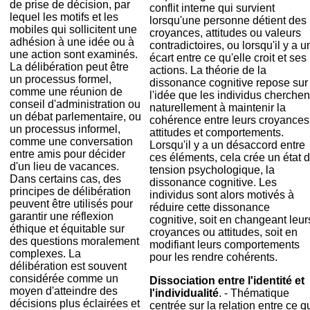
de prise de décision, par
conflit interne qui survient
lequel les motifs et les
lorsqu'une personne détient des
mobiles qui sollicitent une
croyances, attitudes ou valeurs
adhésion à une idée ou à
contradictoires, ou lorsqu'il y a u
une action sont examinés.
écart entre ce qu'elle croit et ses
La délibération peut être
actions. La théorie de la
un processus formel,
dissonance cognitive repose sur
comme une réunion de
l'idée que les individus cherchen
conseil d'administration ou
naturellement à maintenir la
un débat parlementaire, ou
cohérence entre leurs croyances
un processus informel,
attitudes et comportements.
comme une conversation
Lorsqu'il y a un désaccord entre
entre amis pour décider
ces éléments, cela crée un état 
d'un lieu de vacances.
tension psychologique, la
Dans certains cas, des
dissonance cognitive. Les
principes de délibération
individus sont alors motivés à
peuvent être utilisés pour
réduire cette dissonance
garantir une réflexion
cognitive, soit en changeant leur
éthique et équitable sur
croyances ou attitudes, soit en
des questions moralement
modifiant leurs comportements
complexes. La
pour les rendre cohérents.
délibération est souvent
considérée comme un
Dissociation entre l'identité et
moyen d'atteindre des
l'individualité
. - Thématique
décisions plus éclairées et
centrée sur la relation entre ce q