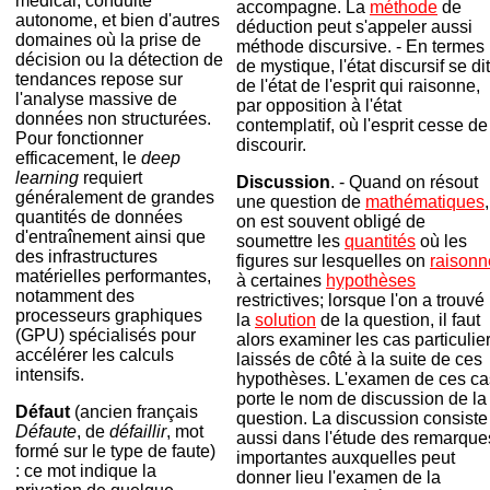
médical, conduite
accompagne. La
méthode
de
autonome, et bien d'autres
déduction peut s'appeler aussi
domaines où la prise de
méthode discursive. - En termes
décision ou la détection de
de mystique, l'état discursif se dit
tendances repose sur
de l'état de l'esprit qui raisonne,
l'analyse massive de
par opposition à l'état
données non structurées.
contemplatif, où l'esprit cesse de
Pour fonctionner
discourir.
efficacement, le
deep
learning
requiert
Discussion
. - Quand on résout
généralement de grandes
une question de
mathématiques
,
quantités de données
on est souvent obligé de
d'entraînement ainsi que
soumettre les
quantités
où les
des infrastructures
figures sur lesquelles on
raisonn
matérielles performantes,
à certaines
hypothèses
notamment des
restrictives; lorsque l'on a trouvé
processeurs graphiques
la
solution
de la question, il faut
(GPU) spécialisés pour
alors examiner les cas particulie
accélérer les calculs
laissés de côté à la suite de ces
intensifs.
hypothèses. L'examen de ces ca
porte le nom de discussion de la
Défaut
(ancien français
question. La discussion consiste
Défaute
, de
défaillir
, mot
aussi dans l'étude des remarque
formé sur le type de faute)
importantes auxquelles peut
: ce mot indique la
donner lieu l'examen de la