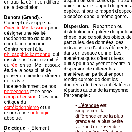
disparates sont celles qui ne son
en quoi la définition diffère
unies ni par le rapport de genre 
de la description.
espèce, ni par le rapport d'espèc
à espèce dans le même genre.
Dehors (Grand).
-
Concept développé par
Dispersion
. - Répartition ou
Quentin Meillassoux
pour
distribution irrégulière de quelqu
désigner une réalité
chose, que ce soit des objets, de
indépendante de toute
particules, des données, des
corrélation humaine.
individus, ou d'autres éléments,
Contrairement à la
dans un espace donné. Les
philosophie kantienne
, qui
mathématiques offrent divers
insiste sur l'inaccessibilité
outils pour analyser et décrire la
du
réel
en soi, Meillassoux
dispersion de différentes
étudie la possibilité de
manières, en particulier pour
penser un monde extérieur
rendre compte de dont les
qui existe
données étudiées sont étalées o
indépendamment de nos
réparties autour de la moyenne.
perceptions
et de notre
Par xemple :
compréhension
. C'est une
critique du
•
L'étendue
est
corrélationnisme
et un
simplement la
retour à une
ontologie
différence entre la plus
absolue.
grande et la plus petite
valeur d'un ensemble
Déictique
. - Elément
de données. C'est une