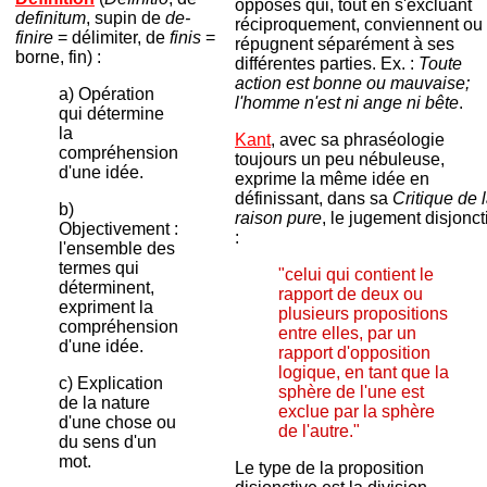
opposés qui, tout en s'excluant
definitum
, supin de
de-
réciproquement, conviennent ou
finire
= délimiter, de
finis
=
répugnent séparément à ses
borne, fin) :
différentes parties. Ex. :
Toute
action est bonne ou mauvaise;
a) Opération
l'homme n'est ni ange ni bête
.
qui détermine
la
Kant
, avec sa phraséologie
compréhension
toujours un peu nébuleuse,
d'une idée.
exprime la même idée en
définissant, dans sa
Critique de 
b)
raison pure
, le jugement disjoncti
Objectivement :
:
l'ensemble des
termes qui
"celui qui contient le
déterminent,
rapport de deux ou
expriment la
plusieurs propositions
compréhension
entre elles, par un
d'une idée.
rapport d'opposition
logique, en tant que la
c) Explication
sphère de l'une est
de la nature
exclue par la sphère
d'une chose ou
de l'autre."
du sens d'un
mot.
Le type de la proposition