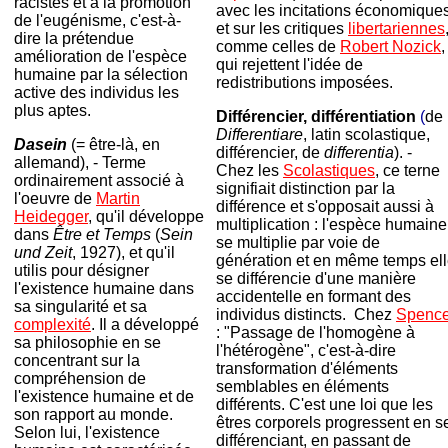
racistes et à la promotion
avec les incitations économiques
de l'eugénisme, c'est-à-
et sur les critiques
libertariennes
dire la prétendue
comme celles de
Robert Nozick
,
amélioration de l'espèce
qui rejettent l'idée de
humaine par la sélection
redistributions imposées.
active des individus les
plus aptes.
Différencier, différentiation
(
de
Differentiare
, latin scolastique,
Dasein
(= être-là, en
différencier, de
differentia
). -
allemand), - Terme
Chez les
Scolastiques
, ce terne
ordinairement associé à
signifiait distinction par la
l'oeuvre de
Martin
différence et s'opposait aussi à
Heidegger
, qu'il développe
multiplication : l'espèce humaine
dans
Être et Temps
(
Sein
se multiplie par voie de
und Zeit
, 1927), et qu'il
génération et en même temps el
utilis pour désigner
se différencie d'une manière
l'existence humaine dans
accidentelle en formant des
sa singularité et sa
individus distincts. Chez
Spence
complexité
. Il a développé
: "Passage de l'homogène à
sa philosophie en se
l'hétérogène", c'est-à-dire
concentrant sur la
transformation d'éléments
compréhension de
semblables en éléments
l'existence humaine et de
différents. C'est une loi que les
son rapport au monde.
êtres corporels progressent en s
Selon lui, l'existence
différenciant, en passant de