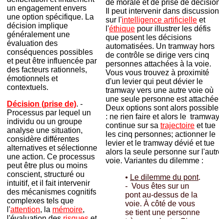
de morale et de prise de décision
un engagement envers
Il peut intervenir dans discussio
une option spécifique. La
sur l'
intelligence artificielle
et
décision implique
l'
éthique
pour illustrer les défis
généralement une
que posent les décisions
évaluation des
automatisées. Un tramway hors
conséquences possibles
de contrôle se dirige vers cinq
et peut être influencée par
personnes attachées à la voie.
des facteurs rationnels,
Vous vous trouvez à proximité
émotionnels et
d'un levier qui peut dévier le
contextuels.
tramway vers une autre voie où
une seule personne est attachée
Décision (prise de)
. -
Deux options sont alors possible
Processus par lequel un
: ne rien faire et alors le tramwa
individu ou un groupe
continue sur sa
trajectoire
et tue
analyse une situation,
les cinq personnes; actionner le
considère différentes
levier et le tramway dévié et tue
alternatives et sélectionne
alors la seule personne sur l'aut
une action. Ce processus
voie. Variantes du dilemme :
peut être plus ou moins
conscient, structuré ou
•
Le dilemme du pont
.
intuitif, et il fait intervenir
- Vous êtes sur un
des mécanismes cognitifs
pont au-dessus de la
complexes tels que
voie. À côté de vous
l'
attention
, la
mémoire
,
se tient une personne
l'évaluation des
risques
et