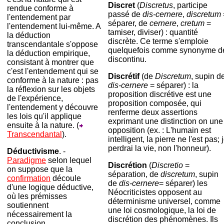
Discret
(
Discretus
, participe
rendue conforme à
passé de
dis-cernere
,
discretum
l'entendement par
séparer, de
cernere
,
cretum
=
l'entendement lui-même. A
tamiser, diviser) : quantité
la déduction
discrète. Ce terme s'emploie
transcendantale s'oppose
quelquefois comme synonyme d
la déduction empirique,
discontinu.
consistant à montrer que
c'est l'entendement qui se
Discrétif
(de
Discretum
, supin d
conforme à la nature : pas
dis-cernere
= séparer) : la
la réflexion sur les objets
proposition discrétive est une
de l'expérience,
proposition composée, qui
l'entendement y découvre
renferme deux assertions
les lois qu'il applique
exprimant une distinction on une
ensuite à la nature. (
opposition (ex. : L'humain est
Transcendantal
).
intelligent, la pierre ne l'est pas; 
perdrai la vie, non l'honneur).
Déductivisme
. -
Paradigme
selon lequel
Discrétion
(
Discretio
=
on suppose que la
séparation, de
discretum
, supin
confirmation
découle
de
dis-cernere
= séparer) les
d'une logique déductive,
Néocriticistes opposent au
où les prémisses
déterminisme universel, comme
soutiennent
une loi cosmologique, la loi de
nécessairement la
discrétion des phénomènes. Ils
conclusion.