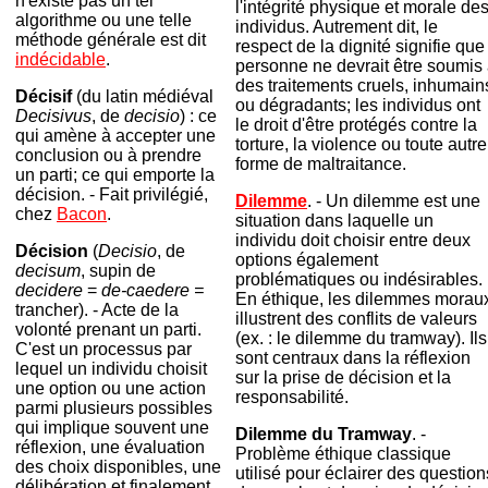
n'existe pas un tel
l'intégrité physique et morale de
algorithme ou une telle
individus. Autrement dit, le
méthode générale est dit
respect de la dignité signifie que
indécidable
.
personne ne devrait être soumis
des traitements cruels, inhumain
Décisif
(du latin médiéval
ou dégradants; les individus ont
Decisivus
, de
decisio
) : ce
le droit d'être protégés contre la
qui amène à accepter une
torture, la violence ou toute autre
conclusion ou à prendre
forme de maltraitance.
un parti; ce qui emporte la
décision. - Fait privilégié,
Dilemme
. - Un dilemme est une
chez
Bacon
.
situation dans laquelle un
individu doit choisir entre deux
Décision
(
Decisio
, de
options également
decisum
, supin de
problématiques ou indésirables.
decidere
=
de-caedere =
En éthique, les dilemmes morau
trancher). - Acte de la
illustrent des conflits de valeurs
volonté prenant un parti.
(ex. : le dilemme du tramway). Ils
C'est un processus par
sont centraux dans la réflexion
lequel un individu choisit
sur la prise de décision et la
une option ou une action
responsabilité.
parmi plusieurs possibles
qui implique souvent une
Dilemme du Tramway
.
-
réflexion, une évaluation
Problème éthique classique
des choix disponibles, une
utilisé pour éclairer des question
délibération et finalement