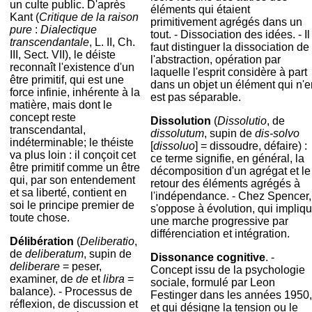
un culte public. D'après
éléments qui étaient
Kant (
Critique de la raison
primitivement agrégés dans un
pure
:
Dialectique
tout. - Dissociation des idées. - Il
transcendantale
, L. II, Ch.
faut distinguer la dissociation de
III, Sect. VII), le déiste
l'abstraction, opération par
reconnaît l'existence d'un
laquelle l'esprit considère à part
être primitif, qui est une
dans un objet un élément qui n'e
force infinie, inhérente à la
est pas séparable.
matière, mais dont le
concept reste
Dissolution
(
Dissolutio
, de
transcendantal,
dissolutum
, supin de
dis-solvo
indéterminable; le théiste
[
dissoluo
] = dissoudre, défaire) :
va plus loin : il conçoit cet
ce terme signifie, en général, la
être primitif comme un être
décomposition d'un agrégat et le
qui, par son entendement
retour des éléments agrégés à
et sa liberté, contient en
l'indépendance. - Chez Spencer,
soi le principe premier de
s'oppose à évolution, qui impliq
toute chose.
une marche progressive par
différenciation et intégration.
Délibération
(
Deliberatio
,
de
deliberatum
, supin de
Dissonance cognitive
. -
deliberare
= peser,
Concept issu de la psychologie
examiner, de
de
et
libra
=
sociale, formulé par Leon
balance). - Processus de
Festinger dans les années 1950,
réflexion, de discussion et
et qui désigne la tension ou le