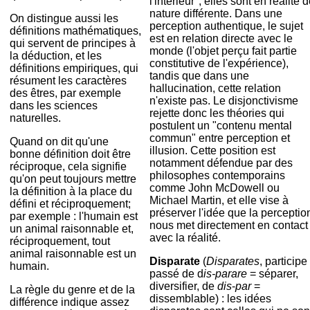
l'intérieur", elles sont en réalité 
nature différente. Dans une
On distingue aussi les
perception authentique, le sujet
définitions mathématiques,
est en relation directe avec le
qui servent de principes à
monde (l'objet perçu fait partie
la déduction, et les
constitutive de l'expérience),
définitions empiriques, qui
tandis que dans une
résument les caractères
hallucination, cette relation
des êtres, par exemple
n'existe pas. Le disjonctivisme
dans les sciences
rejette donc les théories qui
naturelles.
postulent un "contenu mental
commun" entre perception et
Quand on dit qu'une
illusion. Cette position est
bonne définition doit être
notamment défendue par des
réciproque, cela signifie
philosophes contemporains
qu'on peut toujours mettre
comme John McDowell ou
la définition à la place du
Michael Martin, et elle vise à
défini et réciproquement;
préserver l'idée que la perceptio
par exemple : l'humain est
nous met directement en contact
un animal raisonnable et,
avec la réalité.
réciproquement, tout
animal raisonnable est un
Disparate
(
Disparates
, participe
humain.
passé de d
is-parare
= séparer,
diversifier, de
dis
-
par
=
La règle du genre et de la
dissemblable) : les idées
différence indique assez