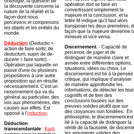
ontologie, la question de
opération doit se faire en
la découverte concerne la
convertissant simplement la
nature de la réalité et la
majeure et la conclusion, et la
façon dont nous
lettre M indique qu'il faut alors
percevons et comprenons
transposer les deux premières, 
les objets et les entités du
façon que la majeure devienne l
monde.
mineure et vice versa.
Déduction
(
Deductio
=
Discernement
. - Capacité de
action de faire sortir, de
percevoir, de juger et de
deductum
, supin de
de-
distinguer de manière claire et
ducere
= faire sortir). -
avisée entre différentes options,
Opération par laquelle on
situations, idées ou choix. Le
passe d'une ou plusieurs
discernement est lié à la pensée
propositions à une autre
critique, qui implique d'analyser
proposition qui en résulte
de manière approfondie les
nécessairement. C'est un
informations, de détecter les biai
raisonnement qui va du
cognitifs et de tirer des
général au particulier, des
conclusions basées sur des
lois aux phénomènes, des
preuves solides plutôt que sur
causes aux effets. Est
des croyances non fondées. En
opposé à l'
induction
.
philosophie, le discernement est
lié à la capacité de distinguer la
Déduction
vérité de la fausseté, de discerne
transcendantale
:
Kant
les arguments valides des