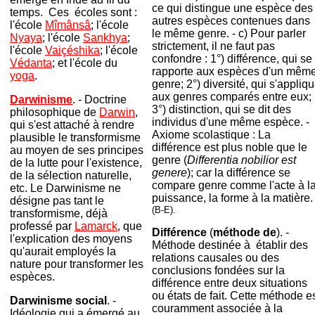
ce qui distingue une espèce des
temps. Ces écoles sont :
autres espèces contenues dans
l'école
Mîmânsâ
; l'école
le même genre. - c) Pour parler
Nyaya
; l'école
Sankhya
;
strictement, il ne faut pas
l'école
Vaiçéshika
; l'école
confondre : 1°) différence, qui se
Védanta
; et l'école du
rapporte aux espèces d'un mêm
yoga
.
genre; 2°) diversité, qui s'appliq
aux genres comparés entre eux;
Darwinisme
.
- Doctrine
3°) distinction, qui se dit des
philosophique de
Darwin
,
individus d'une même espèce. -
qui s'est attaché à rendre
Axiome scolastique : La
plausible le transformisme
différence est plus noble que le
au moyen de ses principes
genre (
Differentia nobilior est
de la lutte pour l'existence,
genere
); car la différence se
de la sélection naturelle,
compare genre comme l'acte à l
etc. Le Darwinisme ne
puissance, la forme à la matière.
désigne pas tant le
(B-E).
transformisme, déjà
professé par
Lamarck
, que
Différence
(
méthode de
). -
l'explication des moyens
Méthode destinée à établir des
qu'aurait employés la
relations causales ou des
nature pour transformer les
conclusions fondées sur la
espèces.
différence entre deux situations
ou états de fait. Cette méthode e
Darwinisme social
. -
couramment associée à la
Idéologie qui a émergé au