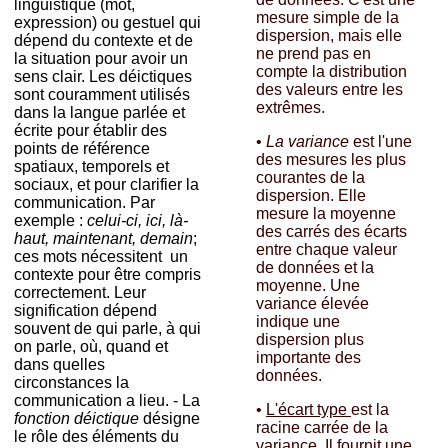
linguistique (mot,
mesure simple de la
expression) ou gestuel qui
dispersion, mais elle
dépend du contexte et de
ne prend pas en
la situation pour avoir un
compte la distribution
sens clair. Les déictiques
des valeurs entre les
sont couramment utilisés
extrêmes.
dans la langue parlée et
écrite pour établir des
•
La variance
est l'une
points de référence
des mesures les plus
spatiaux, temporels et
courantes de la
sociaux, et pour clarifier la
dispersion. Elle
communication. Par
mesure la moyenne
exemple :
celui-ci, ici, là-
des carrés des écarts
haut, maintenant, demain
;
entre chaque valeur
ces mots nécessitent un
de données et la
contexte pour être compris
moyenne. Une
correctement. Leur
variance élevée
signification dépend
indique une
souvent de qui parle, à qui
dispersion plus
on parle, où, quand et
importante des
dans quelles
données.
circonstances la
communication a lieu. - La
•
L'écart type
est la
fonction déictique
désigne
racine carrée de la
le rôle des éléments du
variance. Il fournit une