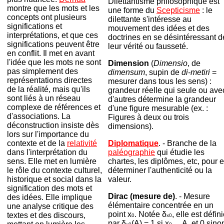
Dilettantisme philosophique est
montre que les mots et les
une forme du
Scepticisme
: le
concepts ont plusieurs
dilettante s'intéresse au
significations et
mouvement des idées et des
interprétations, et que ces
doctrines en se désintéressant d
significations peuvent être
leur vérité ou fausseté.
en conflit. Il met en avant
l'idée que les mots ne sont
Dimension
(
Dimensio
, de
pas simplement des
dimensum
, supin de
di-metiri
=
représentations directes
mesurer dans tous les sens) :
de la réalité, mais qu'ils
grandeur réelle qui seule ou ave
sont liés à un réseau
d'autres détermine la grandeur
complexe de références et
d'une figure mesurable (ex. :
d'associations. La
Figures à deux ou trois
déconstruction insiste dès
dimensions).
lors sur l'importance du
Diplomatique
. - Branche de la
contexte et de la
relativité
paléographie
qui étudie les
dans l'interprétation du
chartes, les diplômes, etc, pour 
sens. Elle met en lumière
déterminer l'authenticité ou la
le rôle du contexte culturel,
valeur.
historique et social dans la
signification des mots et
Dirac (mesure de)
. - Mesure
des idées. Elle implique
élémentaire concentrée en un
une analyse critique des
point x
. Notée δ
, elle est défin
textes et des discours,
0
x0
par δ
(A) = 1 si x
A, et 0 sino