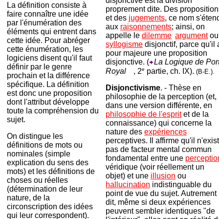
disjonctive est la division
La définition consiste à
proprement dite. Des proposition
faire connaître une idée
et des
jugements
, ce nom s'éten
par l'énumération des
aux
raisonnements
; ainsi, on
éléments qui entrent dans
appelle le
dilemme
'
argument
ou
cette idée. Pour abréger
syllogisme
disjonctif, parce qu'il 
cette énumération, les
pour majeure une proposition
logiciens disent qu'il faut
disjonctive. (
La Logique de Port
définir par le genre
e
Royal
, 2
partie, ch. IX).
(B-E.).
prochain et la différence
spécifique. La définition
Disjonctivisme
. - Thèse en
est donc une proposition
philosophie de la perception (et,
dont l'attribut développe
dans une version différente, en
toute la compréhension du
philosophie de l'esprit
et de la
sujet.
connaissance) qui concerne la
nature des
expériences
On distingue les
perceptives. Il affirme qu'il n'exis
définitions de mots ou
pas de facteur mental commun
nominales (simple
fondamental entre une
perceptio
explication du sens des
véridique (voir réellement un
mots) et les définitions de
objet) et une
illusion
ou
choses ou réelles
hallucination
indistinguable du
(détermination de leur
point de vue du sujet. Autrement
nature, de la
dit, même si deux expériences
circonscription des idées
peuvent sembler identiques "de
qui leur correspondent).