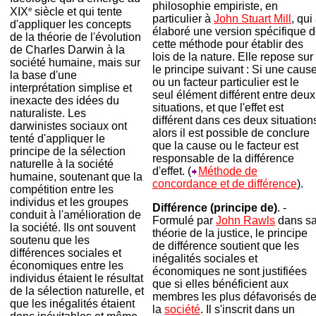
philosophie empiriste, en
e
XIX
siècle et qui tente
particulier à
John Stuart Mill
, qui
d'appliquer les concepts
élaboré une version spécifique 
de la théorie de l'évolution
cette méthode pour établir des
de Charles Darwin à la
lois de la nature. Elle repose sur
société humaine, mais sur
le principe suivant : Si une caus
la base d'une
ou un facteur particulier est le
interprétation simplise et
seul élément différent entre deux
inexacte des idées du
situations, et que l'effet est
naturaliste. Les
différent dans ces deux situation
darwinistes sociaux ont
alors il est possible de conclure
tenté d'appliquer le
que la cause ou le facteur est
principe de la sélection
responsable de la différence
naturelle à la société
d'effet. (
Méthode de
humaine, soutenant que la
concordance et de différence
).
compétition entre les
individus et les groupes
Différence (principe de)
. -
conduit à l'amélioration de
Formulé par
John Rawls
dans s
la société. Ils ont souvent
théorie de la justice, le principe
soutenu que les
de différence soutient que les
différences sociales et
inégalités sociales et
économiques entre les
économiques ne sont justifiées
individus étaient le résultat
que si elles bénéficient aux
de la sélection naturelle, et
membres les plus défavorisés d
que les inégalités étaient
la
société
. Il s'inscrit dans un