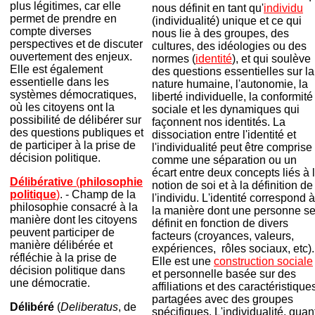
plus légitimes, car elle
nous définit en tant qu'
individu
permet de prendre en
(individualité) unique et ce qui
compte diverses
nous lie à des groupes, des
perspectives et de discuter
cultures, des idéologies ou des
ouvertement des enjeux.
normes (
identité
), et qui soulève
Elle est également
des questions essentielles sur la
essentielle dans les
nature humaine, l'autonomie, la
systèmes démocratiques,
liberté individuelle, la conformité
où les citoyens ont la
sociale et les dynamiques qui
possibilité de délibérer sur
façonnent nos identités. La
des questions publiques et
dissociation entre l'identité et
de participer à la prise de
l'individualité peut être comprise
décision politique.
comme une séparation ou un
écart entre deux concepts liés à 
Délibérative
(
philosophie
notion de soi et à la définition de
politique
)
. - Champ de la
l'individu. L'identité correspond à
philosophie consacré à la
la manière dont une personne s
manière dont les citoyens
définit en fonction de divers
peuvent participer de
facteurs (croyances, valeurs,
manière délibérée et
expériences, rôles sociaux, etc).
réfléchie à la prise de
Elle est une
construction sociale
décision politique dans
et personnelle basée sur des
une démocratie.
affiliations et des caractéristique
partagées avec des groupes
Délibéré
(
Deliberatus
, de
spécifiques. L'individualité, quan