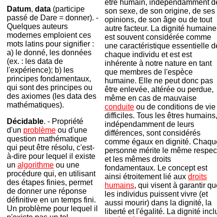
être humain, indépendamment d
Datum
,
data
(participe
son sexe, de son origine, de ses
passé de Dare = donner). -
opinions, de son âge ou de tout
Quelques auteurs
autre facteur. La dignité humaine
modernes emploient ces
est souvent considérée comme
mots latins pour signifier :
une caractéristique essentielle d
a) le donné, les données
chaque individu et est est
(ex. : les data de
inhérente à notre nature en tant
l'expérience); b) les
que membres de l'espèce
principes fondamentaux,
humaine. Elle ne peut donc pas
qui sont des principes ou
être enlevée, altérée ou perdue,
des axiomes (les data des
même en cas de mauvaise
mathématiques).
conduite
ou de conditions de vie
difficiles. Tous les êtres humains
Décidable
. - Propriété
indépendamment de leurs
d'un
problème
ou d'une
différences, sont considérés
question mathématique
comme égaux en dignité. Chaqu
qui peut être résolu, c'est-
personne mérite le même respec
à-dire pour lequel il existe
et les mêmes droits
un
algorithme
ou une
fondamentaux. Le concept est
procédure qui, en utilisant
ainsi étroitement lié aux
droits
des étapes finies, permet
humains
, qui visent à garantir q
de donner une réponse
les individus puissent vivre (et
définitive en un temps fini.
aussi mourir) dans la dignité, la
Un problème pour lequel il
liberté et l'égalité. La dignité incl