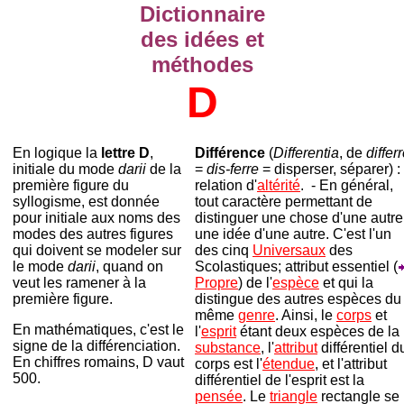
Dictionnaire
des idées et
méthodes
D
En logique la
lettre D
,
Différence
(
Differentia
, de
differ
initiale du mode
darii
de la
=
dis-ferre
= disperser, séparer) :
première figure du
relation d'
altérité
. - En général,
syllogisme, est donnée
tout caractère permettant de
pour initiale aux noms des
distinguer une chose d'une autre
modes des autres figures
une idée d'une autre. C'est l'un
qui doivent se modeler sur
des cinq
Universaux
des
le mode
darii
, quand on
Scolastiques; attribut essentiel (
veut les ramener à la
Propre
) de l'
espèce
et qui la
première figure.
distingue des autres espèces du
même
genre
. Ainsi, le
corps
et
En mathématiques, c'est le
l'
esprit
étant deux espèces de la
signe de la différenciation.
substance
, l'
attribut
différentiel d
En chiffres romains, D vaut
corps est l'
étendue
, et l'attribut
500.
différentiel de l'esprit est la
pensée
. Le
triangle
rectangle se