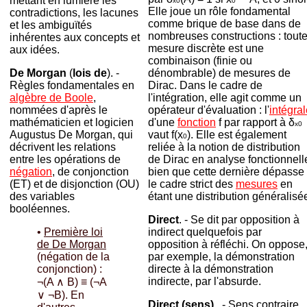
mettant en lumière les
x0
0
Elle joue un rôle fondamental
contradictions, les lacunes
comme brique de base dans de
et les ambiguïtés
nombreuses constructions : tout
inhérentes aux concepts et
mesure discrète est une
aux idées.
combinaison (finie ou
dénombrable) de mesures de
De Morgan
(
lois de
). -
Dirac. Dans le cadre de
Règles fondamentales en
l'intégration, elle agit comme un
algèbre de Boole
,
opérateur d'évaluation : l'
intégra
nommées d'après le
d'une
fonction
f par rapport à δ
mathématicien et logicien
x0
vaut f(x
). Elle est également
Augustus De Morgan, qui
0
reliée à la notion de distribution
décrivent les relations
de Dirac en analyse fonctionnell
entre les opérations de
bien que cette dernière dépasse
négation
, de conjonction
le cadre strict des
mesures
en
(ET) et de disjonction (OU)
étant une distribution généralisé
des variables
booléennes.
Direct
. - Se dit par opposition à
indirect quelquefois par
•
Première loi
opposition à réfléchi. On oppose
de De Morgan
par exemple, la démonstration
(négation de la
directe à la démonstration
conjonction) :
indirecte, par l'absurde.
¬(A ∧ B) ≡ (¬A
∨ ¬B). En
Direct (sens)
.
- Sens contraire