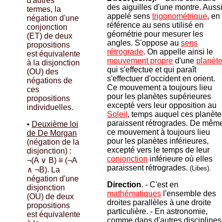
d'autres
des aiguilles d'une montre. Auss
termes, la
appelé sens
trigonométrique
, en
négation d'une
référence au sens utilisé en
conjonction
géométrie pour mesurer les
(ET) de deux
angles. S'oppose au
sens
propositions
rétrograde
. On appelle ainsi le
est équivalente
mouvement propre
d'une
planèt
à la disjonction
qui s'effectue et qui paraît
(OU) des
s'effectuer d'occident en orient.
négations de
Ce mouvement a toujours lieu
ces
pour les planètes supérieures
propositions
excepté vers leur opposition au
individuelles.
Soleil
, temps auquel ces planète
paraissent rétrogrades. De mêm
•
Deuxième loi
ce mouvement à toujours lieu
de De Morgan
pour les planètes inférieures,
(négation de la
excepté vers le temps de leur
disjonction) :
conjonction
inférieure où elles
¬(A ∨ B) ≡ (¬A
paraissent rétrogrades.
(Libes).
∧ ¬B). La
négation d'une
Direction
. - C'est en
disjonction
mathématiques
l'ensemble des
(OU) de deux
droites parallèles à une droite
propositions
particulière. - En astronomie,
est équivalente
comme dans d'autres disciplines