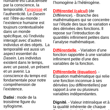
humaine est caractérisée
l'homogène à l'hétérogène.
par la conscience, la
temporalité, l'
angoisse
et
Différentiel (calcul)
(de
l'authenticité. Le
Dasein
Différence
). - Branche des
est l'être-au-monde :
mathématiques qui se concentre
l'existence humaine est
sur l'étude des taux de variation 
toujours contextualisée
des dérivées des fonctions. Il
dans un monde
repose sur l'introduction de
spécifique, où l'individu
quantités infiniment petites dans
interagit avec d'autres
l'analyse mathématique.
individus et des objets. La
temporalité est aussi un
Différentielle
. - Variation d'une
aspect essentiel du
fonction rapportée à une variatio
Dasein
. Les individus
infiniment petite d'une des
existent dans le temps,
variables de la fonction.
avec un passé, un présent
et un avenir. La
Différentielle (équation)
. -
conscience du temps est
Equation mathématique qui relie
fondamentale pour notre
une fonction inconnue à ses
compréhension de
dérivées (ou différentielles) par
l'existence.
rapport à une ou plusieurs
variables indépendantes.
Datisi
: mode de la
troisième figure du
Dignité
. - Valeur intrinsèque et à
syllogisme.
la qualité inhérente de chaque