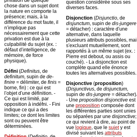
privation de quelque
question considérée sous ses
chose dans un sujet dont
diverses faces.
la nature en comporte la
présence; mais, à la
Disjonction
(
Disjunctio
, de
différence du mot faute, il
disjunctum
, supin de
dis-jungere
n'implique pas
= détacher) : caractère d'une
nécessairement que cette
alternative, dans laquelle
privation est due à la
plusieurs attributs possibles, ma
culpabilité du sujet (ex. :
s'excluant mutuellement, sont
défaut d'intelligence, de
rapportés à un même sujet (ex. :
mémoire, de force
Pierre est debout, ou assis ou
physique).
couché). - La disjonction est
complète quand elle énonce
Défini
(
Definitus
, de
toutes les alternatives possibles.
definitum
, supin de
de-
finire
= délimiter, de
finis
=
Disjonctive
(
proposition
)
borne, fin) : ce qui est
(
Disjunctivus
, de
disjunctum
,
l'objet d'une définition. -
supin de
dis-jungere
= détacher)
Ce qui est limité, par
-
Une
proposition disjonctive
est
opposition à indéfni. - Fini
une
proposition
composée dont
indique ce qui a des
les différentes parties sont unies
limites; ce dont les limites
ou séparées par une disjonctive;
sont ou peuvent être
ce qui revient à dire, au point de
déterminées.
vue
logique
, que le
sujet
y est
divisé suivant les
attributs
Définition
(
Definitio
, de