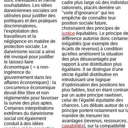
donc inévitables et même
cadre plus large où des individu
souhaitables. Les idées
rationnels, placés derrière un
darwiniennes sociales ont
"voile d'ignorance" qui les
utilisées pour justifier des
empêche de connaître leur
politiques et des pratiques
position sociale future,
discriminatoires,
choisiraient des principes de
l'exploitation des
justice
équitables. Le principe d
travailleurs et la
différence autorise donc certaine
négligence en matière de
inégalités (par exemple des
protection sociale. Le
écarts de revenus) à condition
darwinisme social a ainsi
qu'elles améliorent la situation
été invoqué pour justifier
des plus désavantagés par
le laissez-faire
rapport à une distribution plus
économique ( = a non-
égalitaire. Il se distingue d'une
ingérence du
stricte égalité distributive en
gouvernement dans les
introduisant une logique
affaires économiques) : la
d'optimisation des positions les
concurrence économique
plus faibles, tout en étant contrai
devait être libre et non
par un autre principe rawlsien,
réglementée pour favoriser
celui de l'
égalité équitable des
la survie des plus aptes.
chances
. Les débats autour de c
Certaines interprétations
principe portent notamment sur l
extrêmes du darwinisme
manière de mesurer les
social ont également
avantages (revenus, ressources,
conduit à des idées
capabilités
), sur la compatibilité