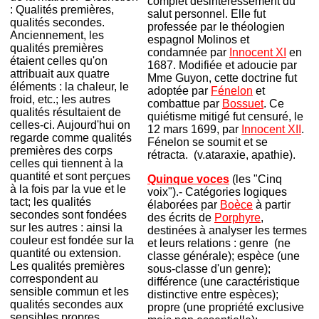
complet désintéressement du
: Qualités premières,
salut personnel. Elle fut
qualités secondes.
professée par le théologien
Anciennement, les
espagnol Molinos et
qualités premières
condamnée par
Innocent XI
en
étaient celles qu'on
1687. Modifiée et adoucie par
attribuait aux quatre
Mme Guyon, cette doctrine fut
éléments : la chaleur, le
adoptée par
Fénelon
et
froid, etc.; les autres
combattue par
Bossuet
. Ce
qualités résultaient de
quiétisme mitigé fut censuré, le
celles-ci. Aujourd'hui on
12 mars 1699, par
Innocent XII
.
regarde comme qualités
Fénelon se soumit et se
premières des corps
rétracta. (v.ataraxie, apathie).
celles qui tiennent à la
quantité et sont perçues
Quinque voces
(les "Cinq
à la fois par la vue et le
voix").- Catégories logiques
tact; les qualités
élaborées par
Boèce
à partir
secondes sont fondées
des écrits de
Porphyre
,
sur les autres : ainsi la
destinées à analyser les termes
couleur est fondée sur la
et leurs relations : genre (ne
quantité ou extension.
classe générale); espèce (une
Les qualités premières
sous-classe d'un genre);
correspondent au
différence (une caractéristique
sensible commun et les
distinctive entre espèces);
qualités secondes aux
propre (une propriété exclusive
sensibles propres.