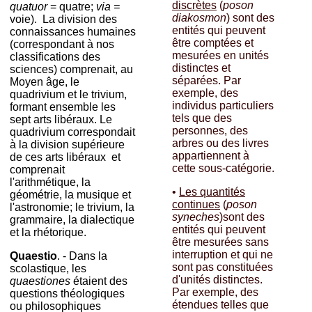
discrètes
(
poson
quatuor
= quatre;
via =
diakosmon
) sont des
voie). La division des
entités qui peuvent
connaissances humaines
être comptées et
(correspondant à nos
mesurées en unités
classifications des
distinctes et
sciences) comprenait, au
séparées. Par
Moyen âge, le
exemple, des
quadrivium et le trivium,
individus particuliers
formant ensemble les
tels que des
sept arts libéraux. Le
personnes, des
quadrivium correspondait
arbres ou des livres
à la division supérieure
appartiennent à
de ces arts libéraux et
cette sous-catégorie.
comprenait
l'arithmétique, la
•
Les quantités
géométrie, la musique et
continues
(
poson
l'astronomie; le trivium, la
syneches
)sont des
grammaire, la dialectique
entités qui peuvent
et la rhétorique.
être mesurées sans
interruption et qui ne
Quaestio
. - Dans la
sont pas constituées
scolastique, les
d'unités distinctes.
quaestiones
étaient des
Par exemple, des
questions théologiques
étendues telles que
ou philosophiques