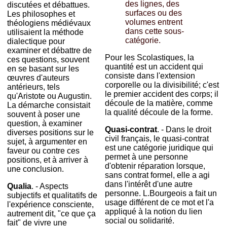
des lignes, des
discutées et débattues.
surfaces ou des
Les philosophes et
volumes entrent
théologiens médiévaux
dans cette sous-
utilisaient la méthode
catégorie.
dialectique pour
examiner et débattre de
Pour les Scolastiques, la
ces questions, souvent
quantité est un accident qui
en se basant sur les
consiste dans l'extension
œuvres d'auteurs
corporelle ou la divisibilité; c'est
antérieurs, tels
le premier accident des corps; il
qu'Aristote ou Augustin.
découle de la matière, comme
La démarche consistait
la qualité découle de la forme.
souvent à poser une
question, à examiner
Q
uasi-contrat
. - Dans le droit
diverses positions sur le
civil français, le quasi-contrat
sujet, à argumenter en
est une catégorie juridique qui
faveur ou contre ces
permet à une personne
positions, et à arriver à
d'obtenir réparation lorsque,
une conclusion.
sans contrat formel, elle a agi
dans l'intérêt d'une autre
Qualia
. - Aspects
personne. L.Bourgeois a fait un
subjectifs et qualitatifs de
usage différent de ce mot et l'a
l'expérience consciente,
appliqué à la notion du lien
autrement dit, "ce que ça
social ou solidarité.
fait" de vivre une