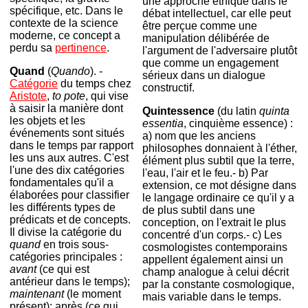
une approche éthique dans le
spécifique, etc. Dans le
débat intellectuel, car elle peut
contexte de la science
être perçue comme une
moderne, ce concept a
manipulation délibérée de
perdu sa
pertinence
.
l'argument de l'adversaire plutôt
que comme un engagement
Quand
(
Quando
). -
sérieux dans un dialogue
Catégorie
du temps chez
constructif.
Aristote
,
to pote
, qui
vise
à saisir la manière dont
Quintessence
(du latin
quinta
les objets et les
essentia
, cinquième essence) :
événements sont situés
a) nom que les anciens
dans le temps par rapport
philosophes donnaient à l'éther,
les uns aux autres. C'est
élément plus subtil que la terre,
l'une des dix catégories
l'eau, l'air et le feu.- b) Par
fondamentales qu'il a
extension, ce mot désigne dans
élaborées pour classifier
le langage ordinaire ce qu'il y a
les différents types de
de plus subtil dans une
prédicats et de concepts.
conception, on l'extrait le plus
Il divise la catégorie du
concentré d'un corps.- c) Les
quand
en trois sous-
cosmologistes contemporains
catégories principales :
appellent également ainsi un
avant
(ce qui est
champ analogue à celui décrit
antérieur dans le temps);
par la constante cosmologique,
maintenant
(le moment
mais variable dans le temps.
présent); après (ce qui