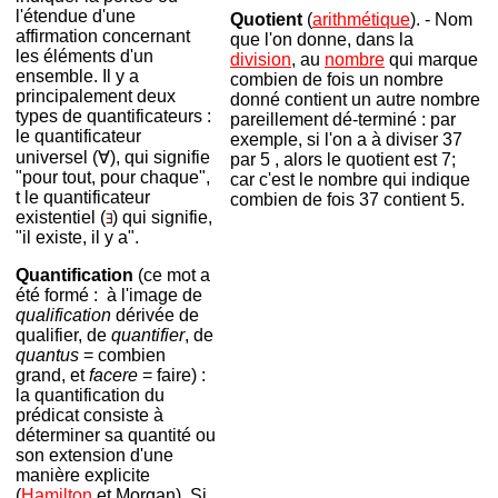
l'étendue d'une
Quotient
(
arithmétique
). - Nom
affirmation concernant
que l'on donne, dans la
les éléments d'un
division
, au
nombre
qui marque
ensemble. Il y a
combien de fois un nombre
principalement deux
donné contient un autre nombre
types de quantificateurs :
pareillement dé-terminé : par
le quantificateur
exemple, si l'on a à diviser 37
universel (∀), qui signifie
par 5 , alors le quotient est 7;
"pour tout, pour chaque",
car c'est le nombre qui indique
t le quantificateur
combien de fois 37 contient 5.
existentiel (
) qui signifie,
"il existe, il y a".
Quantification
(ce mot a
été formé : à l'image de
qualification
dérivée de
qualifier, de
quantifier
, de
quantus
= combien
grand, et
facere
= faire) :
la quantification du
prédicat consiste à
déterminer sa quantité ou
son extension d'une
manière explicite
(
Hamilton
et Morgan). Si