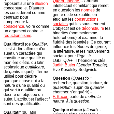
Queer
(théorie)
.- Courant
reposent sur une
illusion
intellectuel et militant qui remet
conceptuelle. D'autres
en question les
normes
de
les considèrent comme
genre et de sexualité, en
centraux pour
étudiant les
constructions
comprendre la
sociales
qui les sous-tendent.
conscience
, voire comme
L'objectif est de
déconstruire
les
un argument contre le
binarités (homme/femme,
réductionnisme
.
hétéro/homo) et examiner la
fluidité des identités. Ce courant
Qualificatif
(de
Qualifier
,
influence les études de genre,
c'est-à-dire affirmer d'un
la littérature, et les mouvements
sujet un caractère qui
sociaux pour l'égalité
constitue une qualité ou
LGBTQIA+. Théoriciens clés :
manière d'être, du latin
Judith Butler
(
Gender Trouble
),
scolastique
qualificare
,
Eve Kosofsky Sedgwick.
de
qualis
= quel).- Terme
utilisé pour décrire
Question
(
Quaestio
=
quelque chose qui a la
recherche, question, torture, de
nature d'une qualité ou
quaesitum
, supin de
quaerer
=
qui sert à qualifier ou
chercher, s'enquérir).-
décrire un objet ou un
F. Bacon
parle de
mettre la
sujet. L'attribut et l'adjectif
nature à la question
.
sont des qualificatifs.
Quelque chose
(
aliquid
). -
Qualitatif
(du latin