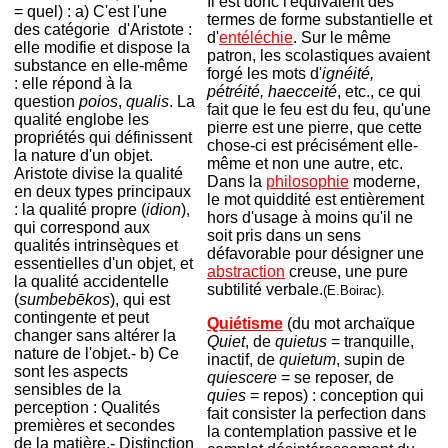
Il est donc l'équivalent des
= quel) : a) C'est l'une
termes de forme substantielle et
des catégorie d'Aristote :
d'
entéléchie
. Sur le même
elle modifie et dispose la
patron, les scolastiques avaient
substance en
elle-même
forgé les mots d'
ignéité,
: elle répond à la
pétréité, haecceité
, etc., ce qui
question
poios
,
qualis
. La
fait que le feu est du feu, qu'une
qualité englobe les
pierre est une pierre, que cette
propriétés qui définissent
chose-ci est précisément elle-
la nature d'un objet.
même et non une autre, etc.
Aristote divise la qualité
Dans la
philosophie
moderne,
en deux types principaux
le mot quiddité est entièrement
: la qualité propre (
idion
),
hors d'usage à moins qu'il ne
qui correspond aux
soit pris dans un sens
qualités intrinsèques et
défavorable pour désigner une
essentielles d'un objet, et
abstraction
creuse, une pure
la qualité accidentelle
subtilité verbale.
(E.Boirac).
(
sumbebēkos
), qui est
contingente et peut
Quiétisme
(du mot archaïque
changer sans altérer la
Quiet
, de
quietus
= tranquille,
nature de l'objet.- b) Ce
inactif, de
quietum
, supin de
sont les aspects
quiescere
= se reposer, de
sensibles de la
quies
= repos) : conception qui
perception : Qua
lités
fait consister la perfection dans
premières et secondes
la contemplation passive et le
de la matière.- Distinction