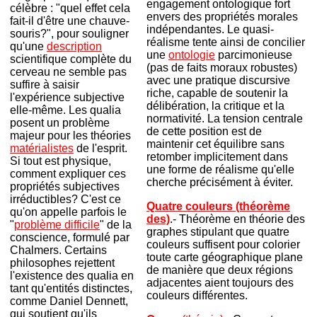
engagement ontologique fort
célèbre : "quel effet cela
envers des propriétés morales
fait-il d'être une chauve-
indépendantes. Le quasi-
souris?", pour souligner
réalisme tente ainsi de concilier
qu'une
description
une
ontologie
parcimonieuse
scientifique complète du
(pas de faits moraux robustes)
cerveau ne semble pas
avec une pratique discursive
suffire à saisir
riche, capable de soutenir la
l'expérience subjective
délibération, la critique et la
elle-même. Les qualia
normativité. La tension centrale
posent un problème
de cette position est de
majeur pour les théories
maintenir cet équilibre sans
matérialistes
de l'esprit.
retomber implicitement dans
Si tout est physique,
une forme de réalisme qu'elle
comment expliquer ces
cherche précisément à éviter.
propriétés subjectives
irréductibles? C'est ce
Quatre couleurs (théorème
qu'on appelle parfois le
des)
.- Théorème en théorie des
"
problème difficile
" de la
graphes stipulant que quatre
conscience, formulé par
couleurs suffisent pour colorier
Chalmers. Certains
toute carte géographique plane
philosophes rejettent
de manière que deux régions
l'existence des qualia en
adjacentes aient toujours des
tant qu'entités distinctes,
couleurs différentes.
comme Daniel Dennett,
qui soutient qu'ils