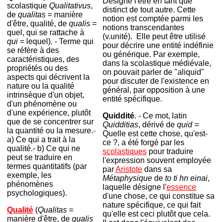
Désigne l'être en tant que
scolastique
Qualitativus
,
distinct de tout autre. Cette
de
qualitas
= manière
notion est comptée parmi les
d'être, qualité, de
qualis
=
notions transcendantes
quel, qui se rattache à
(v.unité). Elle peut être utilisé
qui
= lequel).
- Terme qui
pour décrire une entité indéfinie
se réfère à des
ou générique. Par exemple,
caractéristiques, des
dans la scolastique médiévale,
propriétés ou des
on pouvait parler de "aliquid"
aspects qui décrivent la
pour discuter de l'existence en
nature ou la qualité
général, par opposition à une
intrinsèque d'un objet,
entité spécifique.
d'un phénomène ou
d'une expérience, plutôt
Quiddité
. -
Ce mot, latin
que de se concentrer sur
Quidditias
, dérivé de
quid =
la quantité ou la mesure.
-
Quelle est cette chose, qu'est-
a) Ce qui a trait à la
ce ?, a été forgé par les
qualité.- b) Ce qui ne
scolastiques
pour traduire
peut se traduire en
l'expression souvent employée
termes quantitatifs (par
par
Aristote
dans sa
exemple, les
Métaphysique
de
to ti hn einai
,
phénomènes
laquelle désigne l'
essence
psychologiques).
d'une chose, ce qui constitue sa
nature spécifique, ce qui fait
Qualité
(
Qualitas
=
qu'elle est ceci plutôt que cela.
manière d'être, de
qualis