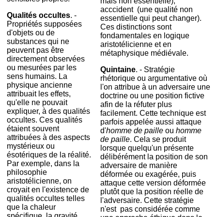
mais non essentielle);
acccident (une qualité non
Qu
alités occultes
. -
essentielle qui peut changer).
Propriétés supposées
Ces distinctions sont
d'objets ou de
fondamentales en logique
substances qui ne
aristotélicienne et en
peuvent pas être
métaphysique médiévale.
directement observées
ou mesurées par les
Quintaine
. - Stratégie
sens humains. La
rhétorique ou argumentative où
physique ancienne
l'on attribue à un adversaire une
attribuait les effets,
doctrine ou une position fictive
qu'elle ne pouvait
afin de la réfuter plus
expliquer, à des qualités
facilement. Cette technique est
occultes. Ces qualités
parfois appelée aussi attaque
étaient souvent
d'
homme de paille
ou
homme
attribuées à des aspects
de paille
. Cela se produit
mystérieux ou
lorsque quelqu'un présente
ésotériques de la réalité.
délibérément la position de son
Par exemple, dans la
adversaire de manière
philosophie
déformée ou exagérée, puis
aristotélicienne, on
attaque cette version déformée
croyait en l'existence de
plutôt que la position réelle de
qualités occultes telles
l'adversaire. Cette stratégie
que la chaleur
n'est pas considérée comme
spécifique, la gravité