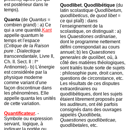
est postérieur dans le
Quodlibet
,
Quodlibétique
(du
temps).
latin scolastique
Quodlibetum
,
quodlibeticus
, de
quod libet
=
Quanta
(de
Quantus
=
ce qui plaît) : dans
combien grand) : a) Ce
l'enseignement de la
qui a une quantité.
Kant
scolastique, on distinguait : a)
appelle quantum le
les
Quaestiones ordinariae
,
temps et l'espace
dont le programme nettement
(
Critique de la Raison
défini correspondait au cours
pure : Dialectique
annuel; b) les
Quaestiones
transcendantale,
Livre Il,
generales de quolibet
, où, à
re
Ch. II. Sect. Il : I
côté des matières théologiques,
Antinomie).- b) L'énergie
sont traités toute sorte de sujets
est considérée par la
: philosophie pure, droit canon,
physique moderne
questions de circonstance, etc.
comme variant d'une
Les résultats de ces disputes
façon discontinue dans
extraordinaires ou
les phénomènes. Elle
quodlibétiques, dont les sujets
appelle quanta les unités
étaient librement proposés par
de cette variation.
les auditeurs, ont été parfois
consignés dans des ouvrages
Quantificateur
. -
appelés
Quodlibeta,
Symbole ou expression
Quaestiones quodlibeticae,
servant, logique, à
quodlibetales
, etc.
indiquer la portée ou