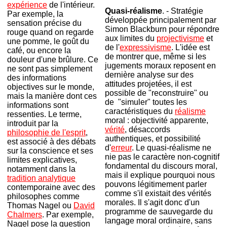
expérience
de l'intérieur.
Quasi-réalisme
. - Stratégie
Par exemple, la
développée principalement par
sensation précise du
Simon Blackburn pour répondre
rouge quand on regarde
aux limites du
projectivisme
et
une pomme, le goût du
de l'
expressivisme
. L'idée est
café, ou encore la
de montrer que, même si les
douleur d'une brûlure. Ce
jugements moraux reposent en
ne sont pas simplement
dernière analyse sur des
des informations
attitudes projetées, il est
objectives sur le monde,
possible de "reconstruire" ou
mais la manière dont ces
de "simuler" toutes les
informations sont
caractéristiques du
réalisme
ressenties. Le terme,
moral : objectivité apparente,
introduit par la
vérité
, désaccords
philosophie de l'esprit
,
authentiques, et possibilité
est associé à des débats
d'
erreur
. Le quasi-réalisme ne
sur la conscience et ses
nie pas le caractère non-cognitif
limites explicatives,
fondamental du discours moral,
notamment dans la
mais il explique pourquoi nous
tradition analytique
pouvons légitimement parler
contemporaine avec des
comme s'il existait des vérités
philosophes comme
morales. Il s'agit donc d'un
Thomas Nagel ou
David
programme de sauvegarde du
Chalmers
. Par exemple,
langage moral ordinaire, sans
Nagel pose la question