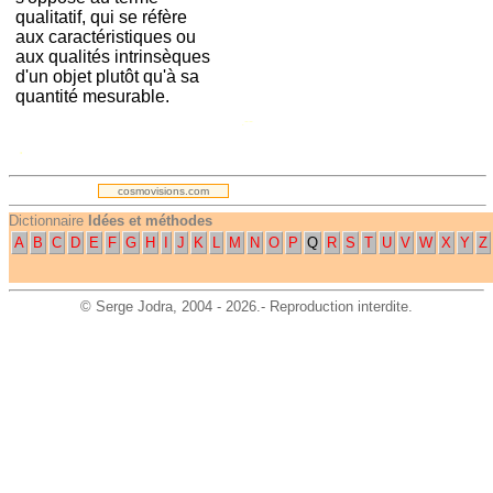
qualitatif, qui se réfère
aux caractéristiques ou
aux qualités intrinsèques
d'un objet plutôt qu'à sa
quantité mesurable.
.--
.
cosmovisions.com
Dictionnaire
Idées et méthodes
A
B
C
D
E
F
G
H
I
J
K
L
M
N
O
P
Q
R
S
T
U
V
W
X
Y
Z
©
Serge Jodra
, 2004 - 2026.- Reproduction interdite.