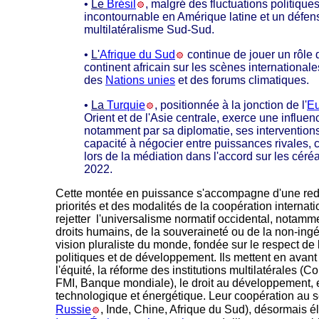
•
Le
Brésil
, malgré des fluctuations politiqu
incontournable en Amérique latine et un défen
multilatéralisme Sud-Sud.
•
L'
Afrique du Sud
continue de jouer un rôle 
continent africain sur les scènes internationa
des
Nations unies
et des forums climatiques.
•
La
Turquie
, positionnée à la jonction de l'
E
Orient et de l'Asie centrale, exerce une influen
notamment par sa diplomatie, ses interventions 
capacité à négocier entre puissances rivales,
lors de la médiation dans l'accord sur les cér
2022.
Cette montée en puissance s'accompagne d'une redé
priorités et des modalités de la coopération internat
rejetter l'universalisme normatif occidental, notamm
droits humains, de la souveraineté ou de la non-ing
vision pluraliste du monde, fondée sur le respect de
politiques et de développement. Ils mettent en avant
l'équité, la réforme des institutions multilatérales (C
FMI, Banque mondiale), le droit au développement, e
technologique et énergétique. Leur coopération au s
Russie
, Inde, Chine, Afrique du Sud), désormais él