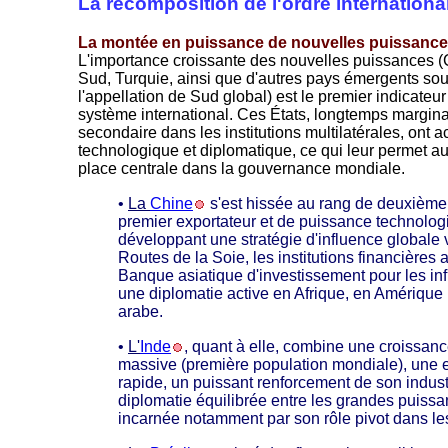
La recomposition de l'ordre internationa
La montée en puissance de nouvelles puissanc
L'importance croissante des nouvelles puissances (Ch
Sud, Turquie, ainsi que d'autres pays émergents so
l'appellation de Sud global) est le premier indicateur
système international. Ces États, longtemps margina
secondaire dans les institutions multilatérales, ont 
technologique et diplomatique, ce qui leur permet a
place centrale dans la gouvernance mondiale.
•
La
Chine
s'est hissée au rang de deuxièm
premier exportateur et de puissance technolog
développant une stratégie d'influence globale 
Routes de la Soie, les institutions financières
Banque asiatique d'investissement pour les infr
une diplomatie active en Afrique, en Amérique 
arabe.
•
L'
Inde
, quant à elle, combine une croissa
massive (première population mondiale), une
rapide, un puissant renforcement de son indust
diplomatie équilibrée entre les grandes puiss
incarnée notamment par son rôle pivot dans l