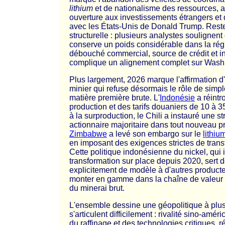
lithium
et de nationalisme des ressources, au
ouverture aux investissements étrangers et 
avec les États-Unis de Donald Trump. Reste
structurelle : plusieurs analystes soulignen
conserve un poids considérable dans la rég
débouché commercial, source de crédit et in
complique un alignement complet sur Wash
Plus largement, 2026 marque l'affirmation d
minier qui refuse désormais le rôle de simpl
matière première brute. L'
Indonésie
a réintr
production et des tarifs douaniers de 10 à 3
à la surproduction, le Chili a instauré une str
actionnaire majoritaire dans tout nouveau proj
Zimbabwe
a levé son embargo sur le
lithiu
en imposant des exigences strictes de trans
Cette politique indonésienne du nickel, qui
transformation sur place depuis 2020, sert 
explicitement de modèle à d'autres product
monter en gamme dans la chaîne de valeur p
du minerai brut.
L'ensemble dessine une géopolitique à plusi
s'articulent difficilement : rivalité sino-amér
du raffinage et des technologies critiques, r