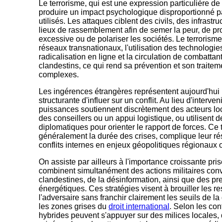
Le terrorisme, qui est une expression particulière de
produire un impact psychologique disproportionné 
utilisés. Les attaques ciblent des civils, des infrast
lieux de rassemblement afin de semer la peur, de pr
excessive ou de polariser les sociétés. Le terrorism
réseaux transnationaux, l'utilisation des technologi
radicalisation en ligne et la circulation de combatta
clandestins, ce qui rend sa prévention et son traitem
complexes.
Les ingérences étrangères représentent aujourd'hui
structurante d'influer sur un conflit. Au lieu d'interv
puissances soutiennent discrètement des acteurs lo
des conseillers ou un appui logistique, ou utilisen
diplomatiques pour orienter le rapport de forces. Ce 
généralement la durée des crises, complique leur ré
conflits internes en enjeux géopolitiques régionaux
On assiste par ailleurs à l'importance croissante prise
combinent simultanément des actions militaires conv
clandestines, de la désinformation, ainsi que des 
énergétiques. Ces stratégies visent à brouiller les re
l'adversaire sans franchir clairement les seuils de la
les zones grises du
droit international
. Selon les con
hybrides peuvent s'appuyer sur des milices locales, 