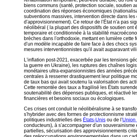
biens communs (santé, protection sociale, soutien a
coordination des réponses économiques (nationalisa
subventions massives, intervention directe dans les
d'approvisionnement). Ce retour de l'État n'a pas si
néolibéral ( la plupart des dispositifs de soutien on
temporaire et conditionnée à la stabilité macroécono
brèches dans l'orthodoxie, mettant en lumière cette f
d'un modèle incapable de faire face à des chocs sys
mesures interventionnistes qu'il avait auparavant vi
L'inflation post-2021, exacerbée par les tensions g
la guerre en Ukraine), les ruptures des chaînes logist
monétaires ultra-expansionnistes des années précéd
centrales à resserrer drastiquement leur politique mo
de taux bas qui avait soutenu la valorisation des actif
Cette remontée des taux a fragilisé les États surende
soutenabilité des dépenses publiques, et réactivé l
financières et besoins sociaux ou écologiques.
Ces crises ont conduit le néolibéralisme à se transfo
s'hybrider avec des formes de protectionnisme stra
politiques industrielles des
États-Unis
ou de l'
Union
conducteurs), à s'accompagner d'un souverainisme 
partielles, sécurisation des approvisionnements criti
des préoccupations environnementales dans un cad