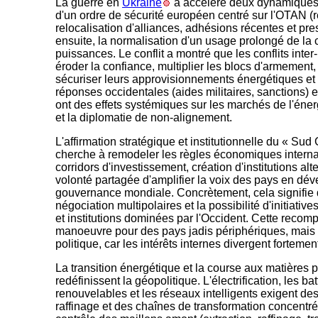
La guerre en
Ukraine
a accéléré deux dynamiques :
d'un ordre de sécurité européen centré sur l'OTAN (
relocalisation d'alliances, adhésions récentes et pres
ensuite, la normalisation d'un usage prolongé de la co
puissances. Le conflit a montré que les conflits int
éroder la confiance, multiplier les blocs d'armement
sécuriser leurs approvisionnements énergétiques et in
réponses occidentales (aides militaires, sanctions) 
ont des effets systémiques sur les marchés de l'énerg
et la diplomatie de non-alignement.
L'affirmation stratégique et institutionnelle du « Sud
cherche à remodeler les règles économiques internati
corridors d'investissement, création d'institutions al
volonté partagée d'amplifier la voix des pays en dé
gouvernance mondiale. Concrètement, cela signifie
négociation multipolaires et la possibilité d'initiati
et institutions dominées par l'Occident. Cette reco
manoeuvre pour des pays jadis périphériques, mais el
politique, car les intérêts internes divergent fortemen
La transition énergétique et la course aux matières 
redéfinissent la géopolitique. L'électrification, les ba
renouvelables et les réseaux intelligents exigent de
raffinage et des chaînes de transformation concent