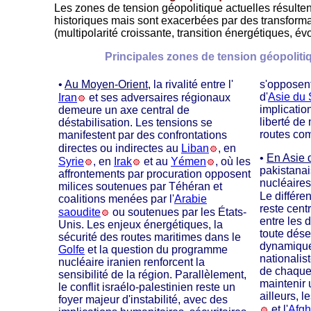
Les zones de tension géopolitique actuelles résult
historiques mais sont exacerbées par des transforma
(multipolarité croissante, transition énergétiques, é
Principales zones de tension géopolit
•
Au Moyen-Orient
, la rivalité entre l'
s'opposent
d'
Asie du 
Iran
et ses adversaires régionaux
implicatio
demeure un axe central de
liberté de 
déstabilisation. Les tensions se
routes com
manifestent par des confrontations
directes ou indirectes au
Liban
, en
•
En Asie 
Syrie
, en
Irak
et au
Yémen
, où les
pakistanai
affrontements par procuration opposent
nucléaires
milices soutenues par Téhéran et
Le différe
coalitions menées par l'
Arabie
reste centr
saoudite
ou soutenues par les États-
entre les
Unis. Les enjeux énergétiques, la
toute dése
sécurité des routes maritimes dans le
dynamiques
Golfe
et la question du programme
nationalis
nucléaire iranien renforcent la
de chaque
sensibilité de la région. Parallèlement,
maintenir 
le conflit israélo-palestinien reste un
ailleurs, l
foyer majeur d'instabilité, avec des
et l'
Afgh