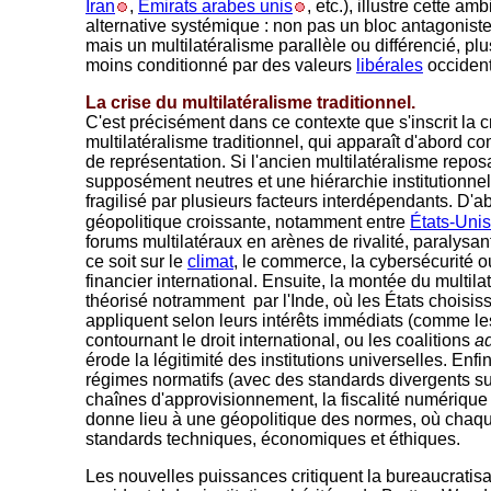
Iran
,
Émirats arabes unis
, etc.), illustre cette am
alternative systémique : non pas un bloc antagoniste 
mais un multilatéralisme parallèle ou différencié, plus 
moins conditionné par des valeurs
libérales
occiden
La crise du multilatéralisme traditionnel.
C'est précisément dans ce contexte que s'inscrit la c
multilatéralisme traditionnel, qui apparaît d'abord c
de représentation. Si l'ancien multilatéralisme repos
supposément neutres et une hiérarchie institutionnelle
fragilisé par plusieurs facteurs interdépendants. D'ab
géopolitique croissante, notamment entre
États-Unis
forums multilatéraux en arènes de rivalité, paralysan
ce soit sur le
climat
, le commerce, la cybersécurité 
financier international. Ensuite, la montée du multilat
théorisé notramment par l'Inde, où les États choisisse
appliquent selon leurs intérêts immédiats (comme le
contournant le droit international, ou les coalitions
a
érode la légitimité des institutions universelles. Enfi
régimes normatifs (avec des standards divergents sur l'
chaînes d'approvisionnement, la fiscalité numérique 
donne lieu à une géopolitique des normes, où chaq
standards techniques, économiques et éthiques.
Les nouvelles puissances critiquent la bureaucratisatio