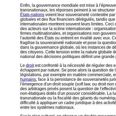
Enfin, la gouvernance mondiale est mise à l'épreuve
transnationaux, les réponses peinent à se structurer
États-nations
voient leur souveraineté contestée par 
globales et des flux financiers dérégulés, tandis que 
internationales montrent souvent leurs limites. Ceci 
des acteurs sur la scène internationale : organisati
firmes multinationales, et organisations non gouve
l'autorité des États ou entrent en rivalité avec eux. C
fragilise la souveraineté nationale et pose la questi
dans la gouvernance globale, où les instances de d
des citoyens. Cette tension entre la nature globale 
national des décisions politiques définit une grande 
Le
droit
est confronté à la nécessité de réguler des e
échappent par nature. Se pose alors la question de 
législations, par exemple en matière commerciale,
humains
, face à la persistance de souverainetés juri
l'émergence d'un droit souple (
soft law,
ou droit non 
des arbitrages privés posent la question de l'effectiv
non-étatiques dotés d'un pouvoir considérable. La lut
transnationale ou la fiscalité des géants du numériqu
difficulté à appliquer un cadre juridique à des activité
entre les systèmes nationaux.