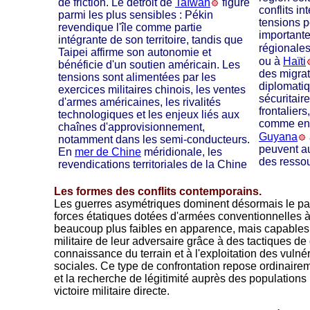
de friction. Le détroit de
Taïwan
figure
conflits in
parmi les plus sensibles : Pékin
tensions p
revendique l'île comme partie
importante
intégrante de son territoire, tandis que
régionales
Taipei affirme son autonomie et
ou à
Haïti
bénéficie d'un soutien américain. Les
des migrat
tensions sont alimentées par les
diplomatiq
exercices militaires chinois, les ventes
sécuritaire
d'armes américaines, les rivalités
frontaliers
technologiques et les enjeux liés aux
comme ent
chaînes d'approvisionnement,
Guyana
notamment dans les semi-conducteurs.
peuvent au
En
mer de Chine
méridionale, les
des ressou
revendications territoriales de la Chine
-
Les formes des conflits contemporains.
Les guerres asymétriques dominent désormais le pa
forces étatiques dotées d'armées conventionnelles 
beaucoup plus faibles en apparence, mais capables 
militaire de leur adversaire grâce à des tactiques de g
connaissance du terrain et à l'exploitation des vulnér
sociales. Ce type de confrontation repose ordinaireme
et la recherche de légitimité auprès des populations 
victoire militaire directe.