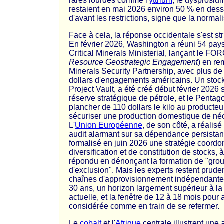
rares lourdes comme l'
yttrium
, le dysprosium
restaient en mai 2026 environ 50 % en dess
d'avant les restrictions, signe que la normali
Face à cela, la réponse occidentale s'est st
En février 2026, Washington a réuni 54 pays
Critical Minerals Ministerial, lançant le FO
Resource Geostrategic Engagement
) en r
Minerals Security Partnership, avec plus de 
dollars d'engagements américains. Un stock 
Project Vault, a été créé début février 2026 
réserve stratégique de pétrole, et le Pentag
plancher de 110 dollars le kilo au producte
sécuriser une production domestique de 
L'
Union Européenne
, de son côté, a réalis
audit alarmant sur sa dépendance persistant
formalisé en juin 2026 une stratégie coord
diversification et de constitution de stocks, 
répondu en dénonçant la formation de "gr
d'exclusion". Mais les experts restent pruden
chaînes d'approvisionnement indépendantes
30 ans, un horizon largement supérieur à la
actuelle, et la fenêtre de 12 à 18 mois pour 
considérée comme en train de se refermer.
Le
cobalt
et l'
Afrique
centrale illustrent une