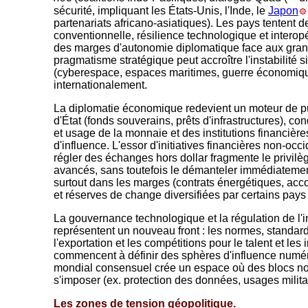
sécurité, impliquant les États-Unis, l'Inde, le
Japon
partenariats africano-asiatiques). Les pays tentent d
conventionnelle, résilience technologique et interop
des marges d'autonomie diplomatique face aux gra
pragmatisme stratégique peut accroître l'instabilité s
(cyberespace, espaces maritimes, guerre économiqu
internationalement.
La diplomatie économique redevient un moteur de p
d'État (fonds souverains, prêts d'infrastructures), co
et usage de la monnaie et des institutions financiè
d'influence. L'essor d'initiatives financières non-occ
régler des échanges hors dollar fragmente le privil
avancés, sans toutefois le démanteler immédiatement
surtout dans les marges (contrats énergétiques, ac
et réserves de change diversifiées par certains pays
La gouvernance technologique et la régulation de l'int
représentent un nouveau front : les normes, standard
l'exportation et les compétitions pour le talent et les 
commencent à définir des sphères d'influence numé
mondial consensuel crée un espace où des blocs no
s'imposer (ex. protection des données, usages militai
Les zones de tension géopolitique.