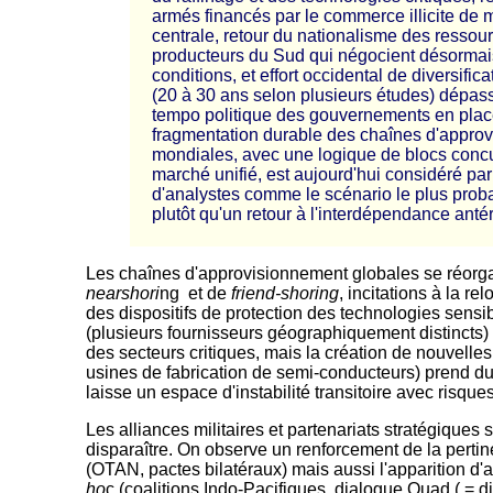
armés financés par le commerce illicite de 
centrale, retour du nationalisme des ressou
producteurs du Sud qui négocient désormai
conditions, et effort occidental de diversific
(20 à 30 ans selon plusieurs études) dépas
tempo politique des gouvernements en plac
fragmentation durable des chaînes d'appro
mondiales, avec une logique de blocs concu
marché unifié, est aujourd'hui considéré par
d'analystes comme le scénario le plus prob
plutôt qu'un retour à l'interdépendance antér
Les chaînes d'approvisionnement globales se réorga
nearshori
ng et de
friend-shoring
, incitations à la rel
des dispositifs de protection des technologies sens
(plusieurs fournisseurs géographiquement distincts)
des secteurs critiques, mais la création de nouvelle
usines de fabrication de semi-conducteurs) prend du
laisse un espace d'instabilité transitoire avec risque
Les alliances militaires et partenariats stratégiques 
disparaître. On observe un renforcement de la pertin
(OTAN, pactes bilatéraux) mais aussi l'apparition d'
ho
c (coalitions Indo-Pacifiques, dialogue Quad ( = d