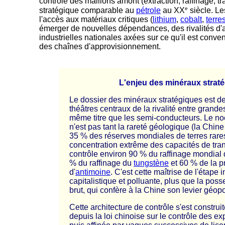
contrôle des maillons amont (extraction, raffinage, tr
e
stratégique comparable au
pétrole
au XX
siècle. Le
l'accès aux matériaux critiques (
lithium
,
cobalt
,
terre
émerger de nouvelles dépendances, des rivalités d'a
industrielles nationales axées sur ce qu'il est conve
des chaînes d'approvisionnement.
-
L'enjeu des minéraux strat
Le dossier des minéraux stratégiques est d
théâtres centraux de la rivalité entre grand
même titre que les semi-conducteurs. Le n
n'est pas tant la rareté géologique (la Chine
35 % des réserves mondiales de terres rares
concentration extrême des capacités de tran
contrôle environ 90 % du raffinage mondial d
% du raffinage du
tungstène
et 60 % de la p
d'
antimoine
. C'est cette maîtrise de l'étape i
capitalistique et polluante, plus que la pos
brut, qui confère à la Chine son levier géopo
Cette architecture de contrôle s'est constr
depuis la loi chinoise sur le contrôle des e