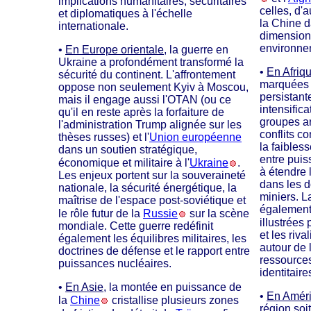
implications humanitaires, sécuritaires
celles, d'a
et diplomatiques à l'échelle
la Chine d
internationale.
dimension
environne
•
En Europe orientale
, la guerre en
Ukraine a profondément transformé la
•
En Afriq
sécurité du continent. L'affrontement
marquées p
oppose non seulement Kyiv à Moscou,
persistant
mais il engage aussi l'OTAN (ou ce
intensific
qu'il en reste après la forfaiture de
groupes ar
l'administration Trump alignée sur les
conflits 
thèses russes) et l'
Union européenne
la faibless
dans un soutien stratégique,
entre puis
économique et militaire à l'
Ukraine
.
à étendre 
Les enjeux portent sur la souveraineté
dans les d
nationale, la sécurité énergétique, la
miniers. L
maîtrise de l'espace post-soviétique et
également 
le rôle futur de la
Russie
sur la scène
illustrées 
mondiale. Cette guerre redéfinit
et les riva
également les équilibres militaires, les
autour de 
doctrines de défense et le rapport entre
ressources
puissances nucléaires.
identitaire
•
En Asie
, la montée en puissance de
•
En Améri
la
Chine
cristallise plusieurs zones
région so