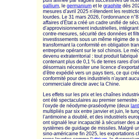
puis affinée par vagues successives de lice
gallium
, le
germanium
et le
graphite
dès 202
mesures d'avril 2025 n'étendent les restricti
lourdes. Le 31 mars 2026, l'ordonnance n°
affaires d'État a créé un cadre unifié de séc
d'approvisionnement industrielles, intégrant 
contre-mesures, sécurité des données et fil
investissements sous un même régime de sé
transformant la conformité en obligation tra
entreprise opérant sur le sol chinois. Le m
devenu extraterritorial : tout produit fabriqu
contenant plus de 0,1 % de terres rares d'or
désormais nécessiter une licence d'exportat
d'être expédié vers un pays tiers, ce qui cr
conformité pour des industriels n'ayant aucu
commerciale directe avec la Chine.
Les effets sur les prix et les chaînes industr
ont été spectaculaires au premier semestre 
l'oxyde de néodyme-praséodyme (deux
lan
multipliés par six entre janvier et juin, le tun
l'antimoine a doublé, et des industriels eu
ont signalé leur incapacité à sécuriser des
systèmes de guidage de missiles. Malgré u
sino-américaine fin 2025, les exportations c