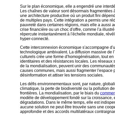
Sur le plan économique, elle a engendré une inter
Les chaînes de valeur sont désormais fragmentées à 
une architecture productive où un produit fini dép
de multiples pays. Cette intégration a permis une réd
pauvreté dans certaines régions, mais elle a aussi a
crise financière ou un choc d'offre, comme l'a illust
répercute instantanément à l'échelle mondiale, révéla
hyper-connecté.
Cette interconnexion économique s'accompagne d'un 
technologique ambivalent. La diffusion massive de l
culturels crée une forme d'homogénéisation, tout en
identitaires et des résistances locales. Les réseaux 
de la mondialisation, peuvent unir des communauté
causes communes, mais aussi fragmenter l'espace pub
désinformation et attiser les tensions sociales.
Les défis environnementaux sont, par nature, globa
climatique, la perte de biodiversité ou la pollution d
frontières. La mondialisation, par le biais du
commerc
modèle de développement fondé sur la croissance, es
dégradations. Dans le même temps, elle est indispens
aucune solution ne peut être trouvée sans une coopé
approfondie et des accords multilatéraux contraignan