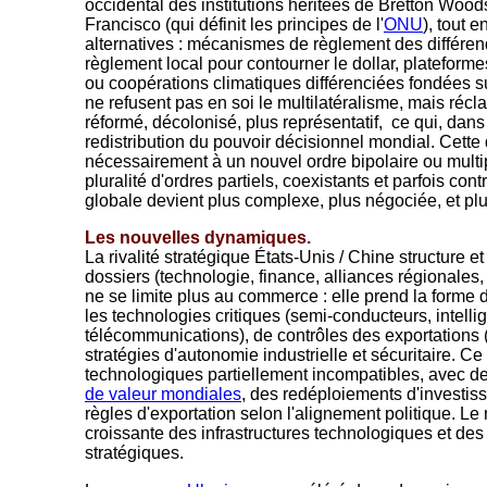
occidental des institutions héritées de Bretton Woo
Francisco (qui définit les principes de l'
ONU
), tout 
alternatives : mécanismes de règlement des différ
règlement local pour contourner le dollar, platefor
ou coopérations climatiques différenciées fondées sur
ne refusent pas en soi le multilatéralisme, mais récl
réformé, décolonisé, plus représentatif, ce qui, dans 
redistribution du pouvoir décisionnel mondial. Cett
nécessairement à un nouvel ordre bipolaire ou multi
pluralité d'ordres partiels, coexistants et parfois cont
globale devient plus complexe, plus négociée, et plu
Les nouvelles dynamiques.
La rivalité stratégique États-Unis / Chine structure et
dossiers (technologie, finance, alliances régionales, 
ne se limite plus au commerce : elle prend la forme 
les technologies critiques (semi-conducteurs, intellige
télécommunications), de contrôles des exportations 
stratégies d'autonomie industrielle et sécuritaire.
technologiques partiellement incompatibles, avec d
de valeur mondiales
, des redéploiements d'investiss
règles d'exportation selon l'alignement politique. Le
croissante des infrastructures technologiques et d
stratégiques.