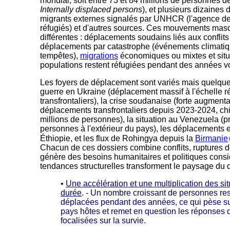
mondial, soit entre 73 et 84 millions de personnes d
Internally displaced persons
), et plusieurs dizaines 
migrants externes signalés par UNHCR (l'agence de
réfugiés) et d'autres sources. Ces mouvements masqu
différentes : déplacements soudains liés aux conflits
déplacements par catastrophe (événements climatiq
tempêtes),
migrations
économiques ou mixtes et situ
populations restent réfugiées pendant des années v
Les foyers de déplacement sont variés mais quelques
guerre en Ukraine (déplacement massif à l'échelle ré
transfrontaliers), la crise soudanaise (forte augment
déplacements transfrontaliers depuis 2023-2024, chif
millions de personnes), la situation au Venezuela (p
personnes à l'extérieur du pays), les déplacements e
Éthiopie, et les flux de Rohingya depuis la
Birmanie
Chacun de ces dossiers combine conflits, ruptures de
génère des besoins humanitaires et politiques consi
tendances structurelles transforment le paysage du 
•
Une accélération et une multiplication des si
durée
. - Un nombre croissant de personnes res
déplacées pendant des années, ce qui pèse su
pays hôtes et remet en question les réponses
focalisées sur la survie.