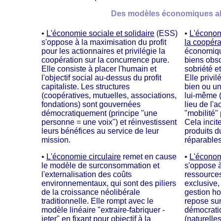
Des modèles économiques alt
•
L'économie sociale et solidaire
(ESS)
•
L'économi
s'oppose à la maximisation du profit
la coopéra
pour les actionnaires et privilégie la
économiqu
coopération sur la concurrence pure.
biens obso
Elle consiste à placer l'humain et
sobriété et
l'objectif social au-dessus du profit
Elle privil
capitaliste. Les structures
bien ou un
(coopératives, mutuelles, associations,
lui-même (
fondations) sont gouvernées
lieu de l'a
démocratiquement (principe "une
"mobilité" 
personne = une voix") et réinvestissent
Cela incit
leurs bénéfices au service de leur
produits d
mission.
réparables
•
L'économie circulaire
remet en cause
•
L'écono
le modèle de surconsommation et
s'oppose à
l'externalisation des coûts
ressources
environnementaux, qui sont des piliers
exclusive
de la croissance néolibérale
gestion ho
traditionnelle. Elle rompt avec le
repose sur
modèle linéaire "extraire-fabriquer -
démocrati
jeter" en fixant pour objectif à la
(naturelle