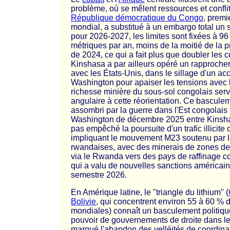
problème, où se mêlent ressources et confli
République démocratique du Congo
, premi
mondial, a substitué à un embargo total un
pour 2026-2027, les limites sont fixées à 9
métriques par an, moins de la moitié de la 
de 2024, ce qui a fait plus que doubler les c
Kinshasa a par ailleurs opéré un rapproche
avec les États-Unis, dans le sillage d'un ac
Washington pour apaiser les tensions avec
richesse minière du sous-sol congolais serv
angulaire à cette réorientation. Ce basculem
assombri par la guerre dans l'Est congolais 
Washington de décembre 2025 entre Kinshas
pas empêché la poursuite d'un trafic illicite
impliquant le mouvement M23 soutenu par l
rwandaises, avec des minerais de zones de
via le Rwanda vers des pays de raffinage 
qui a valu de nouvelles sanctions américai
semestre 2026.
En Amérique latine, le "triangle du lithium" (
Bolivie
, qui concentrent environ 55 à 60 % 
mondiales) connaît un basculement politique
pouvoir de gouvernements de droite dans le
marqué l'abandon des velléités de coordina