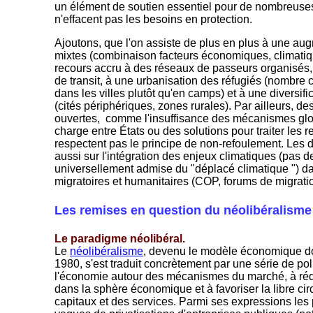
un élément de soutien essentiel pour de nombreuses
n'effacent pas les besoins en protection.
Ajoutons, que l'on assiste de plus en plus à une 
mixtes (combinaison facteurs économiques, climatiqu
recours accru à des réseaux de passeurs organisés
de transit, à une urbanisation des réfugiés (nombre 
dans les villes plutôt qu'en camps) et à une diversifi
(cités périphériques, zones rurales). Par ailleurs, d
ouvertes, comme l'insuffisance des mécanismes glob
charge entre États ou des solutions pour traiter les re
respectent pas le principe de non-refoulement. Les d
aussi sur l'intégration des enjeux climatiques (pas d
universellement admise du "déplacé climatique ") d
migratoires et humanitaires (COP, forums de migrati
Les remises en question du néolibéralism
Le paradigme néolibéral.
Le
néolibéralisme
, devenu le modèle économique d
1980, s'est traduit concrètement par une série de pol
l'économie autour des mécanismes du marché, à rédui
dans la sphère économique et à favoriser la libre cir
capitaux et des services. Parmi ses expressions les 