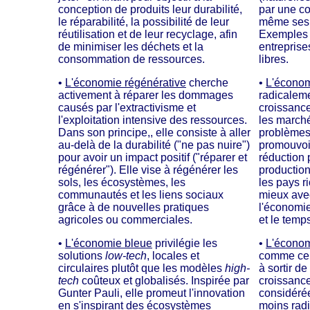
conception de produits leur durabilité,
par une co
le réparabilité, la possibilité de leur
même ses 
réutilisation et de leur recyclage, afin
Exemples : 
de minimiser les déchets et la
entreprises
consommation de ressources.
libres.
•
L'économie régénérative
cherche
•
L'économ
activement à réparer les dommages
radicalem
causés par l'extractivisme et
croissance
l'exploitation intensive des ressources.
les marché
Dans son principe,, elle consiste à aller
problèmes. 
au-delà de la durabilité ("ne pas nuire")
promouvoi
pour avoir un impact positif ("réparer et
réduction 
régénérer"). Elle vise à régénérer les
productio
sols, les écosystèmes, les
les pays ri
communautés et les liens sociaux
mieux avec
grâce à de nouvelles pratiques
l'économie 
agricoles ou commerciales.
et le temps
•
L'économie bleue
privilégie les
•
L'économ
solutions
low-tech
, locales et
comme cel
circulaires plutôt que les modèles
high-
à sortir d
tech
coûteux et globalisés. Inspirée par
croissance
Gunter Pauli, elle promeut l'innovation
considéré
en s'inspirant des écosystèmes
moins radi