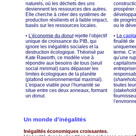
naturels, où les déchets des uns
constructi
deviennent les ressources des autres.
prospérer 
Elle cherche à créer des systèmes de
développa
production résilients et à faible impact,
de progrè
basés sur les ressources locales.
ou le dév
•
L'économie du
donut
rejette l'objectif
•
Le
capit
unique de croissance du PIB, qui
finalité de
ignore les inégalités sociales et la
uniquement
destruction écologique. Théorisé par
terme. C'e
Kate Raworth, ce modèle vise à
qu'une rup
répondre aux besoins de tous (seuil
capitalis
social minimal) sans dépasser les
entreprise
limites écologiques de la planète
responsabl
(plafond environnemental maximal).
(
sharehol
L'espace viable pour l'humanité se
toutes leu
situe entre ces deux anneaux, formant
(
stakehold
un
donut
.
fournisse
l'environ
-
Un monde d'inégalités
Inégalités économiques croissantes.