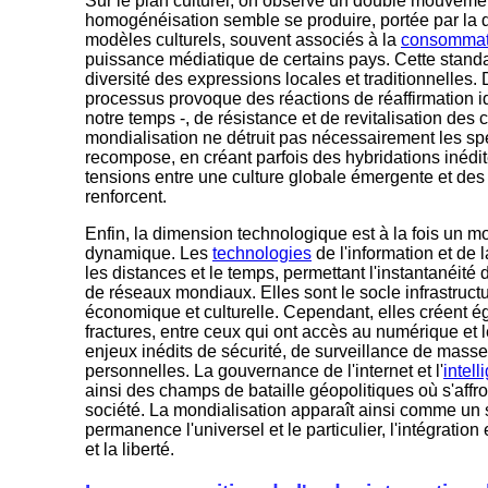
Sur le plan culturel, on observe un double mouveme
homogénéisation semble se produire, portée par la 
modèles culturels, souvent associés à la
consommat
puissance médiatique de certains pays. Cette stand
diversité des expressions locales et traditionnelles.
processus provoque des réactions de réaffirmation ide
notre temps -, de résistance et de revitalisation des 
mondialisation ne détruit pas nécessairement les spéc
recompose, en créant parfois des hybridations inédi
tensions entre une culture globale émergente et des i
renforcent.
Enfin, la dimension technologique est à la fois un mo
dynamique. Les
technologies
de l'information et de
les distances et le temps, permettant l'instantanéité
de réseaux mondiaux. Elles sont le socle infrastructu
économique et culturelle. Cependant, elles créent 
fractures, entre ceux qui ont accès au numérique et l
enjeux inédits de sécurité, de surveillance de mass
personnelles. La gouvernance de l'internet et l'
intell
ainsi des champs de bataille géopolitiques où s'affr
société. La mondialisation apparaît ainsi comme un
permanence l'universel et le particulier, l'intégration 
et la liberté.