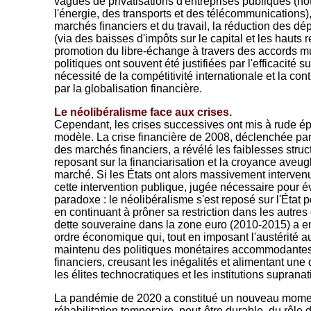
vagues de privatisations d'entreprises publiques (n
l'énergie, des transports et des télécommunications)
marchés financiers et du travail, la réduction des dé
(via des baisses d'impôts sur le capital et les hauts 
promotion du libre-échange à travers des accords mu
politiques ont souvent été justifiées par l'efficacité
nécessité de la compétitivité internationale et la co
par la globalisation financière.
Le néolibéralisme face aux crises.
Cependant, les crises successives ont mis à rude é
modèle. La crise financière de 2008, déclenchée par
des marchés financiers, a révélé les faiblesses stru
reposant sur la financiarisation et la croyance aveug
marché. Si les États ont alors massivement interven
cette intervention publique, jugée nécessaire pour év
paradoxe : le néolibéralisme s'est reposé sur l'État 
en continuant à prôner sa restriction dans les autres
dette souveraine dans la zone euro (2010-2015) a ensu
ordre économique qui, tout en imposant l'austérité aux
maintenu des politiques monétaires accommodantes
financiers, creusant les inégalités et alimentant une
les élites technocratiques et les institutions suprana
La pandémie de 2020 a constitué un nouveau moment
réhabilitation temporaire, peut-être durable, du rôle 