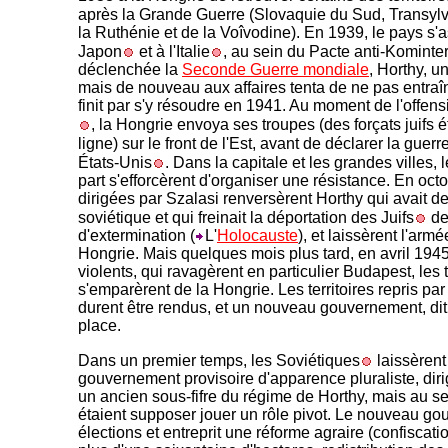
après la Grande Guerre (Slovaquie du Sud, Transyl
la Ruthénie et de la Voîvodine). En 1939, le pays s'
Japon
et à l'Italie
, au sein du Pacte anti-Kominte
déclenchée la
Seconde Guerre mondiale
, Horthy, u
mais de nouveau aux affaires tenta de ne pas entraîne
finit par s'y résoudre en 1941. Au moment de l'offe
, la Hongrie envoya ses troupes (des forçats juifs é
ligne) sur le front de l'Est, avant de déclarer la gu
États-Unis
. Dans la capitale et les grandes villes,
part s'efforcèrent d'organiser une résistance. En oct
dirigées par Szalasi renversèrent Horthy qui avait 
soviétique et qui freinait la déportation des Juifs
d
d'extermination (
L'
Holocauste
), et laissèrent l'ar
Hongrie. Mais quelques mois plus tard, en avril 1945
violents, qui ravagèrent en particulier Budapest, les
s'emparèrent de la Hongrie. Les territoires repris par
durent être rendus, et un nouveau gouvernement, dit d
place.
Dans un premier temps, les Soviétiques
laissèrent
gouvernement provisoire d'apparence pluraliste, diri
un ancien sous-fifre du régime de Horthy, mais au 
étaient supposer jouer un rôle pivot. Le nouveau g
élections et entreprit une réforme agraire (confiscat