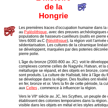
de la
Hongrie
Les premières traces d'occupation humaine dans la
au
Paléolithique
, avec des preuves archéologiques 
populations de hasseurs-cueilleurs (outils en pierr
Vers 6000 av.C (
Néolithique
), la région voit l'arrivée
sédentarisation. Les cultures de la céramique linéai
se développent, marquées par des poteries décorées 
pierre polie.
L'âge du bronze (2000-800 av. JC) voit le développ
complexes comme celles de Nagyrév, Hatvan, et la 
métallurgie se répand, et des objets en bronze, com
sont produits. La culture de Hallstatt, liée à l'âge du 
se développe dans la région. Des fouilles ont révélé
en fer, bronze et or. Vers la fin de cette période, la c
aux
Celtes
, commence à influencer la région.
e
Vers le VII
siècle av. JC, les Scythes, un peuple de
établissent des colonies temporaires dans la région. 
visible dans les objets en métal et les styles artistiq