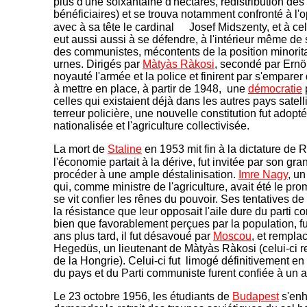
plus d'une soixantaine d'hectares, redistribution des
bénéficiaires) et se trouva notamment confronté à l'o
avec à sa tête le cardinal
Josef Midszenty, et à cel
eut aussi aussi à se défendre, à l'intérieur même d
des communistes, mécontents de la position minoritai
urnes. Dirigés par
Màtyàs Ràkosi
, secondé par Ernö
noyauté l'armée et la police et finirent par s'empare
à mettre en place, à partir de 1948, une
démocratie
celles qui existaient déjà dans les autres pays satel
terreur policière, une nouvelle constitution fut adopté
nationalisée et l'agriculture collectivisée.
La mort de
Staline
en 1953 mit fin à la dictature de 
l'économie partait à la dérive, fut invitée par son gra
procéder à une ample déstalinisation.
Imre Nagy
, u
qui, comme ministre de l'agriculture, avait été le pro
se vit confier les rênes du pouvoir. Ses tentatives d
la résistance que leur opposait l'aile dure du parti 
bien que favorablement perçues par la population, f
ans plus tard, il fut désavoué par
Moscou
, et rempl
Hegedüs, un lieutenant de Màtyàs Ràkosi (celui-ci re
de la Hongrie). Celui-ci fut limogé définitivement en
du pays et du Parti communiste furent confiée à un a
Le 23 octobre 1956, les étudiants de
Budapest
s'enh