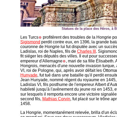
Statues de la place des Héros, à 
Les Turcs
profitèrent des troubles de la Hongrie p
Sigismond
perdit contre eux, en 1396, la grande bata
couronne de Hongrie lui fut disputée avec un succè
Ladislas, roi de Naples, fils de
Charles III
. Sigismond 
fit siéger les députés des villes. Il eut pour successe
empereur d'Allemagne
, mari de sa fille Élisabeth. 
Hongrois, menacés d'une nouvelle invasion turque, 
VI, roi de Pologne, qui, après avoir défait les Ottom
Hunyade
, fut tué dans une bataille qu'il perdit ensu
Jean Hunyade, nommé régent du royaume en 1445, p
Ladislas VI, fils posthume de l'empereur Albert d'Aut
habileté jusqu'à l'avènement du jeune roi en 1453, et
sur lesquels il remporta encore une victoire signalé
second fils,
Mathias Corvin
, fut placé sur le trône a
1458.
La Hongrie, momentanément relevée, brilla d'un écl