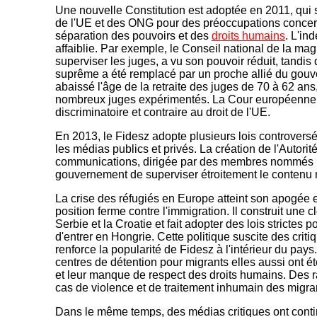
Une nouvelle Constitution est adoptée en 2011, qui su
de l'UE et des ONG pour des préoccupations concerna
séparation des pouvoirs et des
droits humains
. L'in
affaiblie. Par exemple, le Conseil national de la mag
superviser les juges, a vu son pouvoir réduit, tandis
suprême a été remplacé par un proche allié du gouv
abaissé l'âge de la retraite des juges de 70 à 62 ans,
nombreux juges expérimentés. La Cour européenne de
discriminatoire et contraire au droit de l'UE.
En 2013, le Fidesz adopte plusieurs lois controversée
les médias publics et privés. La création de l'Autori
communications, dirigée par des membres nommés p
gouvernement de superviser étroitement le contenu 
La crise des réfugiés en Europe atteint son apogée
position ferme contre l'immigration. Il construit une cl
Serbie et la Croatie et fait adopter des lois strictes
d'entrer en Hongrie. Cette politique suscite des crit
renforce la popularité de Fidesz à l'intérieur du pay
centres de détention pour migrants elles aussi ont ét
et leur manque de respect des droits humains. Des 
cas de violence et de traitement inhumain des migra
Dans le même temps, des médias critiques ont conti