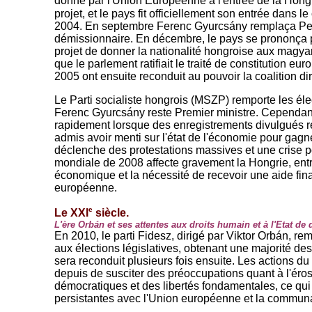
donné par l'Union Européenne à l'entrée de la Hongr
projet, et le pays fit officiellement son entrée dans l
2004. En septembre Ferenc Gyurcsány remplaça Pe
démissionnaire. En décembre, le pays se prononça p
projet de donner la nationalité hongroise aux magya
que le parlement ratifiait le traité de constitution e
2005 ont ensuite reconduit au pouvoir la coalition d
Le Parti socialiste hongrois (MSZP) remporte les éle
Ferenc Gyurcsány reste Premier ministre. Cependant
rapidement lorsque des enregistrements divulgués 
admis avoir menti sur l'état de l'économie pour gagne
déclenche des protestations massives et une crise po
mondiale de 2008 affecte gravement la Hongrie, ent
économique et la nécessité de recevoir une aide fin
européenne.
e
Le XXI
siècle.
L'ère Orbán et ses attentes aux droits humain et à l'Etat de d
En 2010, le parti Fidesz, dirigé par Viktor Orbán, re
aux élections législatives, obtenant une majorité des
sera reconduit plusieurs fois ensuite. Les actions 
depuis de susciter des préoccupations quant à l'éro
démocratiques et des libertés fondamentales, ce qui
persistantes avec l'Union européenne et la communa