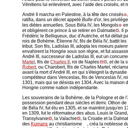
Vénitiens lui enlevèrent, avec l'aide des croisés, et
André Il marcha en Palestine, à la tête des croisés
ratifia, dans un décret appelé
Bulle d'or
, les privilèg
les diètes annuelles. Sous Béla IV, les Mongols
en
et obligèrent ce prince à se retirer en Dalmatie
. Il
Frédéric le Belliqueux, duc d'Autriche, et fut défait pa
rois de Bohème. Élienne IV, fils de Béla IV, battit le
tribut. Son fils, Ladislas III, adopta les moeurs païe
envahirent la Hongrie sous son règne, et fut assassin
André III, successeur de Ladislas III, eut un concurr
Martel
, fils de
Charles Il
, roi de Naples
, et de la 
Robert
, ou Charobert, fils de Charles Martel, récla
avant la mort d'André III, en qui s'éteignit la dynasti
compétiteur dans Venceslas, fils de Venceslas IV, ro
1301, mais qui se désista en 1304. Avec la maison d'A
Hongrie comme nation indépendante.
Les souverains de la Bohème, de la Pologne et de l'
possession pendant deux siècles et demi. Othon de Ba
de Béla IV, fut élu en 1305, et se maintint jusqu'en 
en 1309, fut le réformateur des abus. Louis le Grand, 
Transylvanie
, la Valachie
, la Croatie et la Dalmat
des
Kumans
au christianisme
, créa la noblesse d