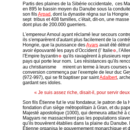
Partis des plaines de la Sibérie occidentale, ces M
en 895 le bassin moyen du Danube sous la conduite
son fils
Arpad
, dont la dynastie régna sur la Hongrie
sept tribus et 408 familles, c'était, dit-on, une mass
dont plus de 200.000 guerriers.
L'empereur Arnoul ayant réclamé leur secours contre
ils s'emparèrent d'autant plus facilement de la con
Hongrie, que la puissance des
Avars
avait été détru
avoir épouvanté les pays d'Occident (l' Italie
, l'Al
l'Empire byzantin
qu'ils ravagèrent à plusieurs repri
pays qui porte leur nom. Les résistances qu'ils renco
au christianisme
mirent un terme à leurs courses v
conversion commença par l'exemple de leur duc Ge
(972-997), qui se fit baptiser par saint
Adalbert
, arc
gardant ses idoles.
« Je suis assez riche, disait-il, pour servir deux
Son fils Étienne fut le vrai fondateur, le patron de la H
fondation d'un siège métropolitain à Gran, et du pa
Majesté apostolique (1000), qui demeura attaché à c
Magyars ne massacrèrent pas les populations slave
qu'ils trouvèrent établies dans la plaine du Danube. I
Étienne organisa le gouvernement monarchique et d