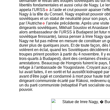
demander le retrait des troupes soviétiques du sol h
libertés fondamentales et aussi celui de Nagy. Le l
appela l'URSS
à l'aide et crut pouvoir apaiser l'e
Nagy à la tête du Conseil. Nagy espérait pouvoir obten
soviétiques et un statut de neutralité pour son pays
par l'Autriche
l'année précédente. Après une visite
dirigeants soviétiques, Mikhaïl Souslov et Anastase
alors ambassadeur de l'URSS à Budapest (et futur 
soviétique finissante), laissa penser à Imre Nagy q
Nagy ne fut pas même en mesure de constituer un 
durer plus de quelques jours. Et de toute façon, dès 
volèrent en éclat, quand les Soviétiques décidèrent 
troupes prirent position à partir du 4 novembre. Il y 
trois-quarts à Budapest), dont des centaines d'exécut
arrestations. Beaucoup de Hongrois fuirent le pays,
refuge à l'ambassade de Yougoslavie. Croyant aux 
lui avait faites, il en sortit et fut aussitôt kidnappé p
avant d'être jugé et condamné à mort pour haute tra
dirigeant communiste écarté par Ràkosi, redevenu q
un du parti communiste (rebaptisé Parti socialiste ou
pouvoir.
-