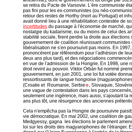
se retira du Pacte de Varsovie. L'ère communiste étai
pas fini pour les ex-communistes (ou néo-communis
retour des restes de Horthy (mort au Portugal) et i
avait donné lieu à une réhabilitation contestée de so
incertitudes
du passage à l'économie de marché, qui 
nostalgie du kadarisme, ou du moins de celui des a
stabilité sociale, firent perdre la droite aux élection
gouvernement de coalition réunissant communistes et
libéralisation ne s'en poursuivit pas moins. En 1997
prononcèrent par référendum pour l'adhésion de leur 
deux ans plus tard), et des négociations commencè
en vue de l'admission de la Hongrie. En 1998, une no
droit revint au pouvoir. Viktor Orbán fut nommé prem
gouvernement, en juin 2001, une loi fut votée donnan
ressortissants de langue hongroise (magyarophones)
(Croatie et Roumanie, Serbie
, Slovaquie, Slovéni
une vague de contestation dans les pays concernés,
seulement une ingérence, mais aussi, s'ajoutant la ré
ans plus tôt, une résurgence des anciennes prétenti
Cela n'empêcha pas la Hongrie de poursuivre paisi
vie démocratique. En mai 2002, une coalition de gau
Medgyessy, gagna les élections le parlement amend
loi sur les droits des magyarophones de l'étranger. E