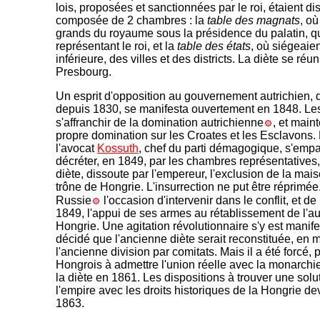
lois, proposées et sanctionnées par le roi, étaient di
composée de 2 chambres : la
table des magnats
, où
grands du royaume sous la présidence du palatin, qu
représentant le roi, et la
table des états
, où siégeaie
inférieure, des villes et des districts. La diète se réun
Presbourg.
Un esprit d'opposition au gouvernement autrichien, qu
depuis 1830, se manifesta ouvertement en 1848. Le
s'affranchir de la domination autrichienne
, et main
propre domination sur les Croates et les Esclavons. L
l'avocat
Kossuth
, chef du parti démagogique, s'empar
décréter, en 1849, par les chambres représentatives,
diète, dissoute par l'empereur, l'exclusion de la m
trône de Hongrie. L'insurrection ne put être réprimée.p
Russie
l'occasion d'intervenir dans le conflit, et 
1849, l'appui de ses armes au rétablissement de l'au
Hongrie. Une agitation révolutionnaire s'y est mani
décidé que l'ancienne diète serait reconstituée, en m
l'ancienne division par comitats. Mais il a été forcé
Hongrois à admettre l'union réelle avec la monarchi
la diète en 1861. Les dispositions à trouver une solut
l'empire avec les droits historiques de la Hongrie de
1863.