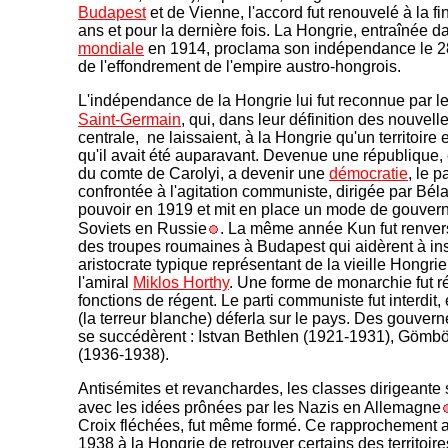
Budapest
et de Vienne, l'accord fut renouvelé à la 
ans et pour la dernière fois. La Hongrie, entraînée d
mondiale
en 1914, proclama son indépendance le 2
de l'effondrement de l'empire austro-hongrois.
L'indépendance de la Hongrie lui fut reconnue par l
Saint-Germain
, qui, dans leur définition des nouvell
centrale, ne laissaient, à la Hongrie qu'un territoir
qu'il avait été auparavant. Devenue une république, 
du comte de Carolyi, a devenir une
démocratie
, le 
confrontée à l'agitation communiste, dirigée par Bél
pouvoir en 1919 et mit en place un mode de gouver
Soviets en Russie
. La même année Kun fut renversé
des troupes roumaines à Budapest qui aidèrent à inst
aristocrate typique représentant de la vieille Hongrie 
l'amiral
Miklos Horthy
. Une forme de monarchie fut r
fonctions de régent. Le parti communiste fut interdit
(la terreur blanche) déferla sur le pays. Des gouver
se succédèrent : Istvan Bethlen (1921-1931), Gömb
(1936-1938).
Antisémites et revanchardes, les classes dirigeante s
avec les idées prônées par les Nazis en Allemagne
Croix fléchées, fut même formé. Ce rapprochement a
1938 à la Hongrie de retrouver certains des territoir