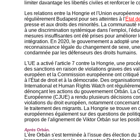
limiter davantage les libertés civiles et renforcer le
Les relations entre la Hongrie et l'Union européenne 
régulièrement Budapest pour ses atteintes à l'
État de
presse et aux droits des minorités. La communauté r
à une discrimination systémique dans l'emploi, l'édu
mesures insuffisantes ont été prises pour améliorer l
intégration. En 2020, le gouvernement a adopté une l
reconnaissance légale du changement de sexe, une
condamnée par les défenseurs des droits humains.
L'UE a activé l'article 7 contre la Hongrie, une proc
des sanctions en raison de violations graves des va
européen et la Commission européenne ont critiqué 
à l'État de droit et à la démocratie. Des organisat
International et Human Rights Watch ont régulièreme
dénonçant les actions du gouvernement Orbán. La C
Européenne (CJUE) a rendu plusieurs décisions con
violations du droit européen, notamment concernant l
le traitement des migrants. La Hongrie se trouve en co
européennes également sur des questions de politi
propos de l'alignement de Viktor Orbán sur les posit
Après
Orbán
.
L'ère Orbán s'est terminée à l'issue des élection du 1