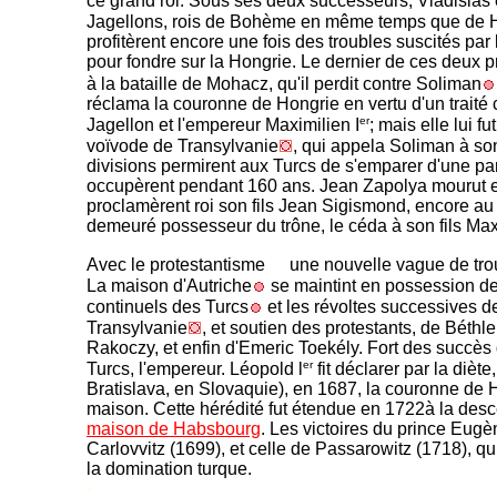
ce grand roi. Sous ses deux successeurs, Vladislas 
Jagellons, rois de Bohème en même temps que de H
profitèrent encore une fois des troubles suscités pa
pour fondre sur la Hongrie. Le dernier de ces deux pr
à la bataille de Mohacz, qu'il perdit contre Soliman
réclama la couronne de Hongrie en vertu d'un traité 
er
Jagellon et l'empereur Maximilien I
; mais elle lui f
voïvode de Transylvanie
, qui appela Soliman à s
divisions permirent aux Turcs de s'emparer d'une part
occupèrent pendant 160 ans. Jean Zapolya mourut e
proclamèrent roi son fils Jean Sigismond, encore au
demeuré possesseur du trône, le céda à son fils Ma
Avec le protestantisme
une nouvelle vague de trou
La maison d'Autriche
se maintint en possession de 
continuels des Turcs
et les révoltes successives d
Transylvanie
, et soutien des protestants, de Béth
Rakoczy, et enfin d'Emeric Toekély. Fort des succès
er
Turcs, l'empereur. Léopold l
fit déclarer par la dièt
Bratislava, en Slovaquie), en 1687, la couronne de 
maison. Cette hérédité fut étendue en 1722à la des
maison de Habsbourg
. Les victoires du prince Eug
Carlovvitz (1699), et celle de Passarowitz (1718), qu
la domination turque.
-