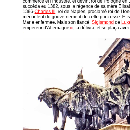
commerce et l'industrie, et devint roi de Pologne en 13
succéda eu 1382, sous la régence de sa mère Elisabe
1386-
Charles III
, roi de Naples, proclamé roi de Hong
mécontent du gouvernement de cette princesse. Elisa
Marie enfermée. Mais son fiancé,
Sigismond
de
Lux
empereur d'Allemagne
, la délivra, et se plaça avec
-