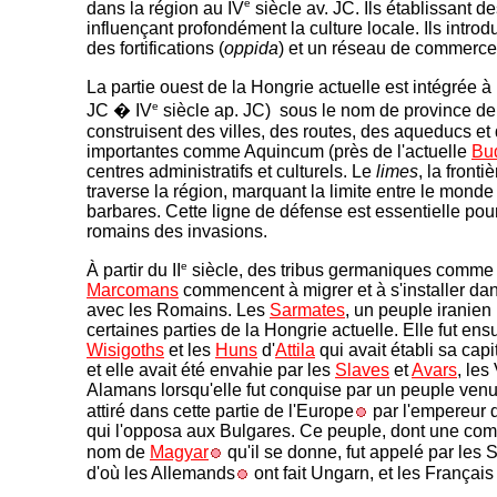
e
dans la région au IV
siècle av. JC. Ils établissant 
influençant profondément la culture locale. Ils introdu
des fortifications (
oppida
) et un réseau de commerce
La partie ouest de la Hongrie actuelle est intégrée à
e
JC � IV
siècle ap. JC) sous le nom de province d
construisent des villes, des routes, des aqueducs et d
importantes comme Aquincum (près de l'actuelle
Bu
centres administratifs et culturels. Le
limes
, la fronti
traverse la région, marquant la limite entre le monde 
barbares. Cette ligne de défense est essentielle pour 
romains des invasions.
e
À partir du II
siècle, des tribus germaniques comme
Marcomans
commencent à migrer et à s'installer dans
avec les Romains. Les
Sarmates
, un peuple iranie
certaines parties de la Hongrie actuelle. Elle fut ens
Wisigoths
et les
Huns
d'
Attila
qui avait établi sa capi
et elle avait été envahie par les
Slaves
et
Avars
, les
Alamans lorsqu'elle fut conquise par un peuple venu 
attiré dans cette partie de l'Europe
par l'empereur d
qui l'opposa aux Bulgares. Ce peuple, dont une com
nom de
Magyar
qu'il se donne, fut appelé par les 
d'où les Allemands
ont fait Ungarn, et les Françai