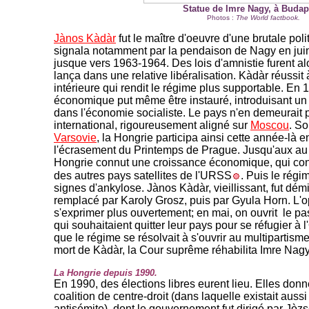
Statue de Imre Nagy, à Budap
Photos :
The World factbook.
Jànos Kàdàr
fut le maître d'oeuvre d'une brutale poli
signala notamment par la pendaison de Nagy en juin
jusque vers 1963-1964. Des lois d'amnistie furent alo
lança dans une relative libéralisation. Kàdàr réussit 
intérieure qui rendit le régime plus supportable. 
économique put même être instauré, introduisant u
dans l'économie socialiste. Le pays n'en demeurait p
international, rigoureusement aligné sur
Moscou
. S
Varsovie
, la Hongrie participa ainsi cette année-là 
l'écrasement du Printemps de Prague. Jusqu'aux au
Hongrie connut une croissance économique, qui cont
des autres pays satellites de l'URSS
. Puis le rég
signes d'ankylose. Jànos Kàdàr, vieillissant, fut dém
remplacé par Karoly Grosz, puis par Gyula Horn. L
s'exprimer plus ouvertement; en mai, on ouvrit le p
qui souhaitaient quitter leur pays pour se réfugier à l'
que le régime se résolvait à s'ouvrir au multipartism
mort de Kàdàr, la Cour suprême réhabilita Imre Nagy
La Hongrie depuis 1990.
En 1990, des élections libres eurent lieu. Elles donnè
coalition de centre-droit (dans laquelle existait auss
antisémite), dont le gouvernement fut dirigé par Jòzse