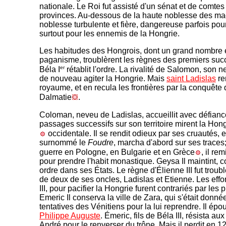
nationale. Le Roi fut assisté d'un sénat et de comtes 
provinces. Au-dessous de la haute noblesse des mag
noblesse turbulente et fière, dangereuse parfois pou
surtout pour les ennemis de la Hongrie.
Les habitudes des Hongrois, dont un grand nombre é
paganisme, troublèrent les règnes des premiers suc
er
Béla I
rétablit l'ordre. La rivalité de Salomon, son n
de nouveau agiter la Hongrie. Mais
saint Ladislas
ren
royaume, et en recula les frontières par la conquête d
Dalmatie
.
Coloman, neveu de Ladislas, accueillit avec défianc
passages successifs sur son territoire mirent la Hong
occidentale. Il se rendit odieux par ses cruautés, et
surnommé le
Foudre
, marcha d'abord sur ses traces;
guerre en Pologne, en Bulgarie et en Grèce
, il re
pour prendre l'habit monastique. Geysa Il maintint, 
ordre dans ses États. Le règne d'Élienne III fut troub
de deux de ses oncles, Ladislas et Etienne. Les effort
III, pour pacifier la Hongrie furent contrariés par les 
Emeric Il conserva la ville de Zara, qui s'était donné
tentatives des Vénitiens pour la lui reprendre. Il ép
Philippe Auguste
. Émeric, fils de Béla III, résista aux
André pour le renverser du trône. Mais il perdit en 12