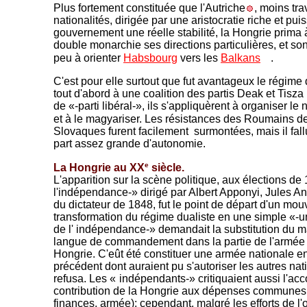
Plus fortement constituée que l'Autriche
, moins tra
nationalités, dirigée par une aristocratie riche et pu
gouvernement une réelle stabilité, la Hongrie prima à
double monarchie ses directions particulières, et so
peu à orienter
Habsbourg
vers les
Balkans
.
C'est pour elle surtout que fut avantageux le régim
e 
tout d'abord à une coalition des partis Deak et Tisza
de «-parti libéral-», ils s'appliquèrent à organiser le
et à le magyariser. Les résistances des Roumains d
Slovaques furent facilement surmontées, mais il fal
part assez grande d'autonomie.
e
La Hongrie au XX
siècle.
L'apparition sur la scène politique, aux élections de
l'indépendance-» dirigé par Albert Apponyi, Jules An
du dictateur de 1848, fut le point de départ d'un mo
transformation du régime dualiste en une simple «-un
de l' indépendance-» demandait la substitution du 
langue de commandement dans la partie de l'armé
Hongrie. C'eût été constituer une armée nationale en
précédent dont auraient pu s'autoriser les autres nati
refusa. Les «
-
indépendants-» critiquaient aussi l'acco
contribution de la Hongrie aux dépenses communes 
finances, armée); cependant, malgré les efforts de l