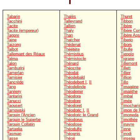
T
Tabarin
Thalès
Thuret
Tacchini
Talleyrand
Tibbon
Tacite
Tallien
Tibère
Tacite (empereur)
Thaly
Tibère Con
Tagore
Than
Tibère Ap
Taine
Thatcher
Tiberio
Taizong
Thédenat
Tibors
Talbot
Théétète
Tibulle
Tallemant des Réaux
Thémistius
Tiepolo
Talma
Thémistocle
Tigrane
Talon
Thénard
Tillemont
Tamburini
Théocrite
Tillett
Tamerlan
Théodat
Tillier
Tamisier
Théodebald
Tillion
Tancrède
Théodebert I
,
II
Tillo
Tang
Théodelinde
Timagène
Tannery
Théodemir
Timanthe
Tantarini
Théodora
Timbal
Tanucci
Théodore
Timée
Taousert
Théodoret
Timochari
Tarnowski
Théodoric I
,
II
Timon de P
Tarquin l'Ancien
Théodoric le Grand
Timoneda
Tarquin le Superbe
Théodorus
Timothée
Tarquin Collatin
Théodose
Tinayre
Tartaglia
Théodulfe
Tinne
Tasman
Théognis
Tinodi
Tasse
Théon
Tinseau