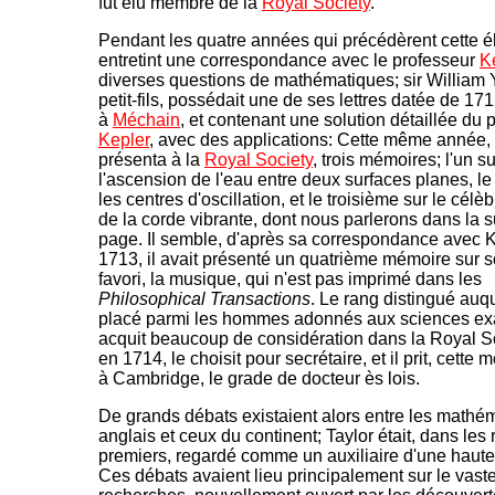
fut élu membre de la
Royal Society
.
Pendant les quatre années qui précédèrent cette éle
entretint une correspondance avec le professeur
Ke
diverses questions de mathématiques; sir William
petit-fils, possédait une de ses lettres datée de 17
à
Méchain
, et contenant une solution détaillée du
Kepler
, avec des applications: Cette même année, 
présenta à la
Royal Society
, trois mémoires; l'un su
l'ascension de l'eau entre deux surfaces planes, l
les centres d'oscillation, et le troisième sur le cél
de la corde vibrante, dont nous parlerons dans la s
page. Il semble, d'après sa correspondance avec Ke
1713, il avait présenté un quatrième mémoire sur s
favori, la musique, qui n'est pas imprimé dans les
Philosophical Transactions
. Le rang distingué auque
placé parmi les hommes adonnés aux sciences exa
acquit beaucoup de considération dans la Royal So
en 1714, le choisit pour secrétaire, et il prit, cett
à Cambridge, le grade de docteur ès lois.
De grands débats existaient alors entre les mathé
anglais et ceux du continent; Taylor était, dans les
premiers, regardé comme un auxiliaire d'une haute
Ces débats avaient lieu principalement sur le vas