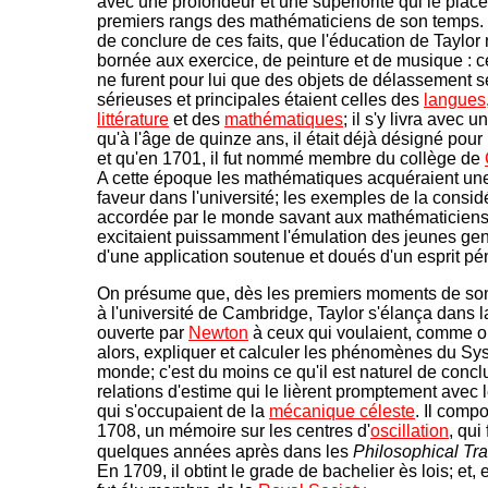
avec une profondeur et une supériorité qui le place
premiers rangs des mathématiciens de son temps. Il
de conclure de ces faits, que l'éducation de Taylor 
bornée aux exercice, de peinture et de musique : c
ne furent pour lui que des objets de délassement 
sérieuses et principales étaient celles des
langues
littérature
et des
mathématiques
; il s'y livra avec u
qu'à l'âge de quinze ans, il était déjà désigné pour l
et qu'en 1701, il fut nommé membre du collège de
A cette époque les mathématiques acquéraient un
faveur dans l'université; les exemples de la consid
accordée par le monde savant aux mathématiciens
excitaient puissamment l'émulation des jeunes ge
d'une application soutenue et doués d'un esprit pé
On présume que, dès les premiers moments de so
à l'université de Cambridge, Taylor s'élança dans l
ouverte par
Newton
à ceux qui voulaient, comme on
alors, expliquer et calculer les phénomènes du S
monde; c'est du moins ce qu'il est naturel de concl
relations d'estime qui le lièrent promptement avec 
qui s'occupaient de la
mécanique céleste
. Il comp
1708, un mémoire sur les centres d'
oscillation
, qui
quelques années après dans les
Philosophical Tr
En 1709, il obtint le grade de bachelier ès lois; et, 