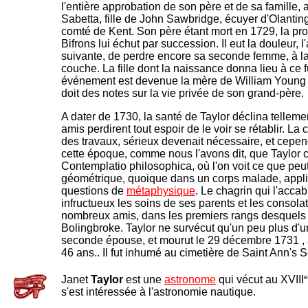
l'entière approbation de son père et de sa famille, 
Sabetta, fille de John Sawbridge, écuyer d'Olanting
comté de Kent. Son père étant mort en 1729, la pro
Bifrons lui échut par succession. Il eut la douleur, 
suivante, de perdre encore sa seconde femme, à la
couche. La fille dont la naissance donna lieu à ce 
événement est devenue la mère de William Young à
doit des notes sur la vie privée de son grand-père.
A dater de 1730, la santé de Taylor déclina tellem
amis perdirent tout espoir de le voir se rétablir. La
des travaux, sérieux devenait nécessaire, et cepen
cette époque, comme nous l'avons dit, que Taylor
Contemplatio philosophica, où l'on voit ce que peut
géométrique, quoique dans un corps malade, appl
questions de
métaphysique
. Le chagrin qui l'accab
infructueux les soins de ses parents et les consola
nombreux amis, dans les premiers rangs desquels i
Bolingbroke. Taylor ne survécut qu'un peu plus d'u
seconde épouse, et mourut le 29 décembre 1731 , 
46 ans.. Il fut inhumé au cimetière de Saint Ann's 
e
Janet
Taylor
est une
astronome
qui vécut au XVIII
s'est intéressée à l'astronomie nautique.