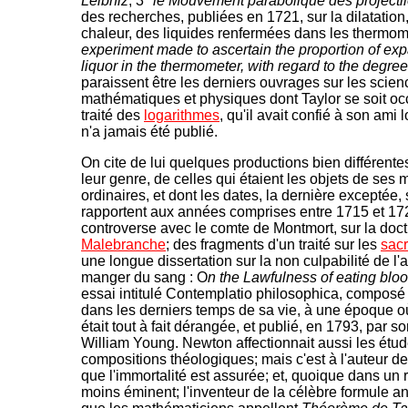
Leibniz
; 3°
le Mouvement parabolique des projecti
des recherches, publiées en 1721, sur la dilatation,
chaleur, des liquides renfermées dans les thermom
experiment made to ascertain the proportion of exp
liquor in the thermometer, with regard to the degree
paraissent être les derniers ouvrages sur les scien
mathématiques et physiques dont Taylor se soit o
traité des
logarithmes
, qu'il avait confié à son ami 
n'a jamais été publié.
On cite de lui quelques productions bien différente
leur genre, de celles qui étaient les objets de ses 
ordinaires, et dont les dates, la dernière exceptée,
rapportent aux années comprises entre 1715 et 17
controverse avec le comte de Montmort, sur la doct
Malebranche
; des fragments d'un traité sur les
sacr
une longue dissertation sur la non culpabilité de l'
manger du sang : O
n the Lawfulness of eating blo
essai intitulé Contemplatio philosophica, composé
dans les derniers temps de sa vie, à une époque o
était tout à fait dérangée, et publié, en 1793, par son
William Young. Newton affectionnait aussi les étud
compositions théologiques; mais c'est à l'auteur d
que l'immortalité est assurée; et, quoique dans un 
moins éminent; l'inventeur de la célèbre formule a