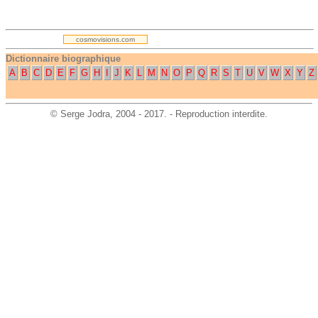
.
cosmovisions.com
Dictionnaire biographique
A
B
C
D
E
F
G
H
I
J
K
L
M
N
O
P
Q
R
S
T
U
V
W
X
Y
Z
©
Serge Jodra
, 2004 - 2017. - Reproduction interdite.