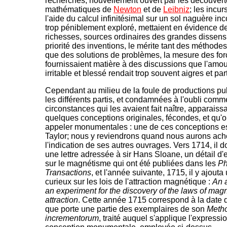
recherches, nouvellement ouvert par les découver
mathématiques de
Newton
et de
Leibniz
; les incur
l'aide du calcul infinitésimal sur un sol naguère in
trop péniblement exploré, mettaient en évidence d
richesses, sources ordinaires des grandes dissens
priorité des inventions, le mérite tant des méthode
que des solutions de problèmes, la mesure des forc
fournissaient matière à des discussions que l'amo
irritable et blessé rendait trop souvent aigres et par
Cependant au milieu de la foule de productions pu
les différents partis, et condamnées à l'oubli comm
circonstances qui les avaient fait naître, apparaiss
quelques conceptions originales, fécondes, et qu'o
appeler monumentales : une de ces conceptions e
Taylor; nous y reviendrons quand nous aurons ac
l'indication de ses autres ouvrages. Vers 1714, il 
une lettre adressée à sir Hans Sloane, un détail d
sur le magnétisme qui ont été publiées dans les
Ph
Transactions
, et l'année suivante, 1715, il y ajouta
curieux sur les lois de l'attraction magnétique :
An 
an experiment for the discovery of the laws of magn
attraction
. Cette année 1715 correspond à la date 
que porte une partie des exemplaires de son
Meth
incrementorum
, traité auquel s'applique l'expressi