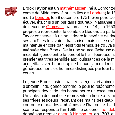
Brook
Taylor
est un
mathématicien
, né à Edmonton
comté de Middlesex, à huit milles de
Londres
) le 
mort à
Londres
le 29 décembre 1731. Son père, Jo
écuyer, était fils d'un puritain rigoureux, Nathaniel T
de ceux que
Cromwell
, par un acte du 14 juin 1653
propres à représenter le comté de Bedford au parl
Taylor conservait à un haut degré la sévérité de do
ses ancêtres lui avaient transmise; mais cette sévé
maintenue encore par l'esprit du temps, se trouva
atténuée chez Brook. De là une source fâcheuse d
mésintelligence entre le père et le fils. Heureuseme
premier était très sensible aux jouissances de la mu
accueillait avec beaucoup de bienveillance et recev
généreusement les hommes distingués par leur ha
cet art.
Le jeune Brook, instruit par leurs leçons, et animé 
d'obtenir l'indulgence paternelle pour le relâcheme
principes, devint de très bonne heure un excellent
Un tableau de famille le représente, à treize ans, a
ses frères et soeurs, recevant des mains des deux
couronne ornée des emblèmes de l'harmonie. La da
scène correspond à l'an 1698 : le célèbre
Haendel
donné son premier
opéra
à
Hambourg
, en 1703, et