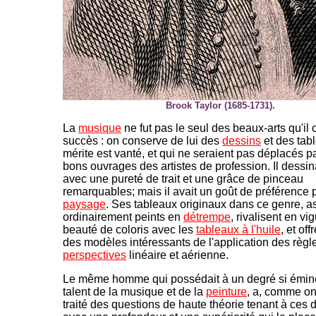
Brook Taylor (1685-1731).
La
musique
ne fut pas le seul des beaux-arts qu'il 
succès : on conserve de lui des
dessins
et des tab
mérite est vanté, et qui ne seraient pas déplacés p
bons ouvrages des artistes de profession. Il dessina
avec une pureté de trait et une grâce de pinceau
remarquables; mais il avait un goût de préférence 
paysage
. Ses tableaux originaux dans ce genre, a
ordinairement peints en
détrempe
, rivalisent en vi
beauté de coloris avec les
tableaux à l'huile
, et off
des modèles intéressants de l'application des règl
perspectives
linéaire et aérienne.
Le même homme qui possédait à un degré si émine
talent de la musique et de la
peinture
, a, comme on 
traité des questions de haute théorie tenant à ces d