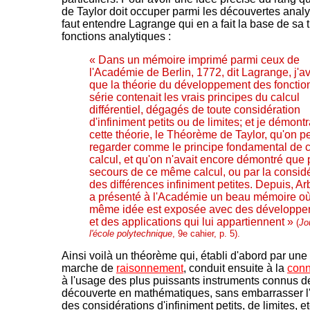
de Taylor doit occuper parmi les découvertes analyt
faut entendre Lagrange qui en a fait la base de sa 
fonctions analytiques :
« Dans un mémoire imprimé parmi ceux de
l'Académie de Berlin, 1772, dit Lagrange, j'a
que la théorie du développement des fonctio
série contenait les vrais principes du calcul
différentiel, dégagés de toute considération
d'infiniment petits ou de limites; et je démontr
cette théorie, le Théorème de Taylor, qu'on p
regarder comme le principe fondamental de 
calcul, et qu'on n'avait encore démontré que 
secours de ce même calcul, ou par la consid
des différences infiniment petites. Depuis, A
a présenté à l'Académie un beau mémoire où
même idée est exposée avec des développ
et des applications qui lui appartiennent »
(
Jo
l'école polytechnique
, 9e cahier, p. 5).
Ainsi voilà un théorème qui, établi d'abord par une
marche de
raisonnement
, conduit ensuite à la
conn
à l'usage des plus puissants instruments connus d
découverte en mathématiques, sans embarrasser l'
des considérations d'infiniment petits, de limites, e