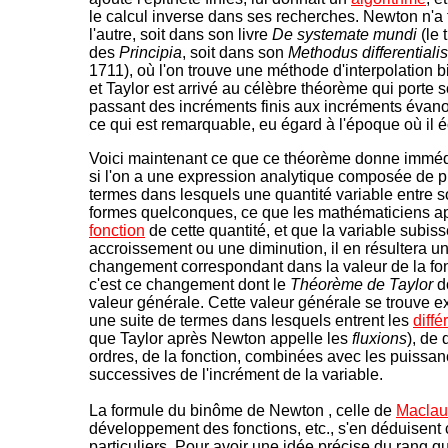
le calcul inverse dans ses recherches. Newton n'a fa
l'autre, soit dans son livre
De systemate mundi
(le 
des
Principia
, soit dans son
Methodus differentialis
1711), où l'on trouve une méthode d'interpolation 
et Taylor est arrivé au célèbre théorème qui porte 
passant des incréments finis aux incréments évano
ce qui est remarquable, eu égard à l'époque où il é
Voici maintenant ce que ce théorème donne imméd
si l'on a une expression analytique composée de p
termes dans lesquels une quantité variable entre 
formes quelconques, ce que les mathématiciens a
fonction
de cette quantité, et que la variable subis
accroissement ou une diminution, il en résultera u
changement correspondant dans la valeur de la fon
c'est ce changement dont le
Théorème de Taylor
d
valeur générale. Cette valeur générale se trouve 
une suite de termes dans lesquels entrent les
diffé
que Taylor après Newton appelle les
fluxions
), de 
ordres, de la fonction, combinées avec les puissa
successives de l'incrément de la variable.
La formule du binôme de Newton , celle de
Maclau
développement des fonctions, etc., s'en déduisen
particuliers. Pour avoir une idée précise du rang q