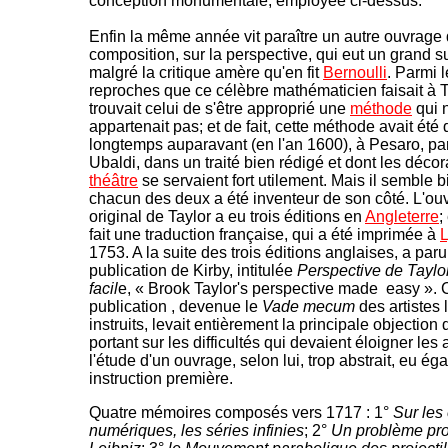
conception monumentale, employée ci-dessus.
Enfin la même année vit paraître un autre ouvrage
composition, sur la perspective, qui eut un grand s
malgré la critique amère qu'en fit
Bernoulli
. Parmi 
reproches que ce célèbre mathématicien faisait à T
trouvait celui de s'être approprié une
méthode
qui n
appartenait pas; et de fait, cette méthode avait ét
longtemps auparavant (en l'an 1600), à Pesaro, pa
Ubaldi, dans un traité bien rédigé et dont les déco
théâtre
se servaient fort utilement. Mais il semble 
chacun des deux a été inventeur de son côté. L'ou
original de Taylor a eu trois éditions en
Angleterre
;
fait une traduction française, qui a été imprimée à
1753. A la suite des trois éditions anglaises, a par
publication de Kirby, intitulée
Perspective de Taylo
facil
e, « Brook Taylor's perspective made easy ». 
publication , devenue le
Vade mecum
des artistes 
instruits, levait entièrement la principale objection 
portant sur les difficultés qui devaient éloigner les 
l'étude d'un ouvrage, selon lui, trop abstrait, eu éga
instruction première.
Quatre mémoires composés vers 1717 : 1°
Sur les
numériques, les séries infinies
; 2°
Un problème pr