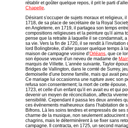
rétablir et goûter quelque repos, il prit le parti d'all
Chapelle
.
Désirant s'occuper de sujets moraux et religieux, il
1718, de sa place de secrétaire de la Royal Societ
en Angleterre, en 1719, il partagea son temps entre
compositions religieuses et la peinture qu'il aima t
pense que la retraite à laquelle il se condamnait, 
sa vie. Vers la fin de 1720, il se rendit à l'invitation q
lord Bolingbroke, d'aller passer quelque temps à l
maison de campagne voisine d'
Orléans
, que ce lo
son épouse veuve d'un neveu de madame de
Mai
marquis de Villette. L'année suivante, Taylor épou
Bridges de Vallington, dans le comté de Surrey, je
demoiselle d'une bonne famille, mais qui avait peu
Ce mariage lui occasionna une rupture avec son pè
refusa son consentement; la mort de cette épouse, 
1723, et celle d'un enfant qu'il en avait eu et qui po
devenir un moyen de réconciliation, affecta viveme
sensibilité. Cependant il passa les deux années qui
ces événements malheureux dans l'habitation de s
Bifrons. Là les soins tendres et empressés de ses s
charme de la musique, non seulement adoucirent 
chagrins, mais le déterminèrent à se fixer sans reto
campagne. Il contracta, en 1725, un second mariag