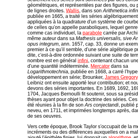
géométriques, et représentées par des figures, ou 
de lignes droites.
Wallis
, dans son
Arithmetica infi
publiée en 1665, a traité les séries algébriquement,
appliquées à la quadrature d'un système de courb
de celles qu'on appelle paraboliques, lequel genre
comme cas individuel, la
parabole
carrée par Arch
même auteur dans sa
Mathesis universalis, sive A
opus integrum
, ann. 1657, cap. 33, donne un exemp
premier à ce qu'il semble, d'une série algébrique 
dite, c'est-à-dire ordonnée suivant une suite de ter
nombre est en général
infini
, contenant chacun un
d'une quantité indéterminée.
Mercator
dans sa
Logarithmotechnia
, publiée en 1668, a carré l'hyp
développement en série; Brounker,
James Gregory
Leibniz ont ensuite apporté leur contribution; et no
devons des séries importantes. En 1689, 1692, 169
1704, Jacques Bernoulli fit soutenir, sous sa prési
thèses ayant pour objet la doctrine des séries. Ces
été réunies à la fin de son
Ars conjectandi
, publié 
neveu, en 1711, et imprimées longtemps après, dan
de ses oeuvres.
Vers cette époque, Brook Taylor s'occupait de la 
incréments ou des différences auxquelles on a ma
ajouté l'épithète finies, lui donnait un
algorithme
, e