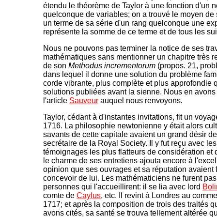
étendu le théorème de Taylor à une fonction d'un 
quelconque de variables; on a trouvé le moyen de 
un terme de sa série d'un rang quelconque une ex
représente la somme de ce terme et de tous les sui
Nous ne pouvons pas terminer la notice de ses tra
mathématiques sans mentionner un chapitre très 
de son
Methodus incrementorum
(propos. 21, probl.
dans lequel il donne une solution du problème fam
corde vibrante, plus complète et plus approfondie 
solutions publiées avant la sienne. Nous en avons 
l'article
Sauveur
auquel nous renvoyons.
Taylor, cédant à d'instantes invitations, fit un voya
1716. La philosophie newtonienne y était alors cult
savants de cette capitale avaient un grand désir de
secrétaire de la Royal Society. Il y fut reçu avec les
témoignages les plus flatteurs de considération et d
le charme de ses entretiens ajouta encore à l'excel
opinion que ses ouvrages et sa réputation avaient f
concevoir de lui. Les mathématiciens ne furent pas
personnes qui l'accueillirent: il se lia avec lord
Bol
comte de
Caylus
, etc. Il revint à Londres au com
1717; et après la composition de trois des traités 
avons cités, sa santé se trouva tellement altérée qu