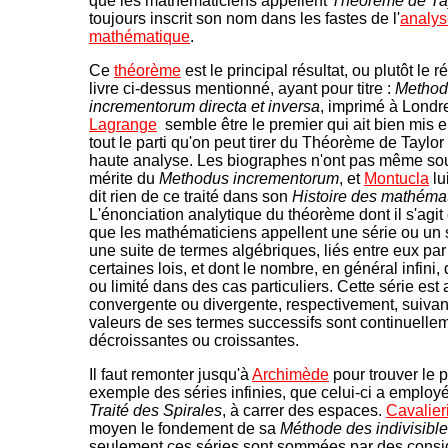
que les mathématiciens appellent
Théorème de Ta
toujours inscrit son nom dans les fastes de l'
analys
mathématique
.
Ce
théorème
est le principal résultat, ou plutôt le
livre ci-dessus mentionné, ayant pour titre :
Method
incrementorum directa et inversa
, imprimé à Londr
Lagrange
semble être le premier qui ait bien mis 
tout le parti qu'on peut tirer du Théorème de Taylor
haute analyse. Les biographes n'ont pas même so
mérite du
Methodus incrementorum
, et
Montucla
lu
dit rien de ce traité dans son
Histoire des mathéma
L'énonciation analytique du théorème dont il s'agit
que les mathématiciens appellent une série ou un
une suite de termes algébriques, liés entre eux par
certaines lois, et dont le nombre, en général infini, 
ou limité dans des cas particuliers. Cette série est
convergente ou divergente, respectivement, suivan
valeurs de ses termes successifs sont continuelle
décroissantes ou croissantes.
Il faut remonter jusqu'à
Archimède
pour trouver le 
exemple des séries infinies, que celui-ci a employ
Traité des Spirales
, à carrer des espaces.
Cavalier
moyen le fondement de sa
Méthode des indivisibl
seulement ces séries sont sommées par des consi