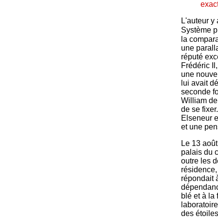
exact
L'auteur y 
Système p
la compara
une paralla
réputé exce
Frédéric Il
une nouve
lui avait d
seconde fo
William de
de se fixer
Elseneur e
et une pen
Le 13 août
palais du c
outre les 
résidence, 
répondait à
dépendance
blé et à la
laboratoir
des étoiles