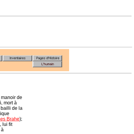
 manoir de
, mort à
ailli de la
tique
Les Brahe
);
ui fit
à