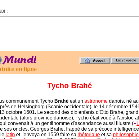
DI :
-
Tycho Brahé
lus communément Tycho
Brahé
est un
astronome
danois, né au
 près de Helsingborg (Scanie occidentale), le 14 décembre 1546
13 octobre 1601. Le second des dix enfants d'Otto Brahe, grand b
identale (alors province danoise), Tycho était voué à l'aristocra
qui convenait à un gentilhomme d'ascendance aussi illustre (
e ses oncles, Georges Brahe, frappé de sa précoce intelligence, l
 le
latin
et l'envoya en 1559 faire sa
rhétorique
et sa
philosophie