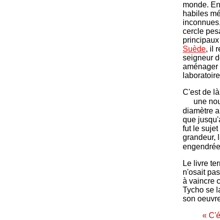
monde. En 
habiles mé
inconnues,
cercle pesa
principaux 
Suède
, il
seigneur de
aménager u
laboratoir
C'est de l
une nouv
diamètre a
que jusqu'
fut le suj
grandeur, l
engendrée 
Le livre te
n'osait pa
à vaincre 
Tycho se l
son oeuvre
« C'é