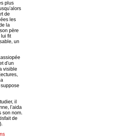
es plus
usqu'alors
rt de
nées les
de la
 son père
ui fit
sable, un
 Cassiopée
et d'un
a visible
ectures,
la
il suppose
udier, il
nne, l'aida
ns son nom.
sfait de
).
ons