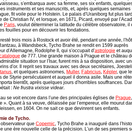
n vaisseau, s'embarqua avec sa femme, ses six enfants, quelques
es instruments et ses manuscrits, et, après quelques semaines 
e, fit voile pour le Holstein. Le palais d'Uraniborg fut plus tar
te de Christian IV, et lorsque, en 1671, Picard, envoyé par l'Ac
de
Paris
, voulut déterminer la latitude du célèbre observatoire, il 
es fouilles pour en découvrir les fondations.
 resté trois mois à Rostock et avoir été, pendant une année, l'hô
Rantzau, à Wandsbeck, Tycho Brahe se rendit en 1599 auprès
ur d'Allemagne, Rodolphe II, qui s'occupait d'
astrologie
et auque
catalogue
de 777. Une grande maison à Prague et le château 
mirable situation sur l'Isar, furent mis à sa disposition, avec 
rins d'or. Il reprit ses travaux avec ses deux secrétaires, Joestel
tanus
, et quelques astronomes,
Muller
,
Fabricius
,
Képler
, que l
s de Styrie persécutaient et auquel il donna asile. Mais une réte
emporta bientôt, après quelques jours d'horribles souffrances. D
pétait :
Ne frustra vixisse videar
.
u se voit encore dans l'une des principales églises de
Prague
e ». Quant à sa veuve, délaissée par l'empereur, elle mourut da
eissen, en 1604. On ne sait ce que devinrent ses enfants.
mie de Tycho.
 observateur que
Copernic
, Tycho Brahe a inauguré dans l'histo
ie une ère nouvelle celle de la précision. L'un de ses premiers s