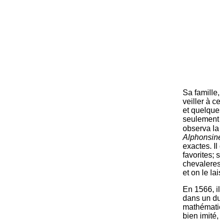
Sa famille
veiller à c
et quelque
seulement 
observa la
Alphonsin
exactes. I
favorites;
chevaleres
et on le la
En 1566, il
dans un due
mathématic
bien imité,