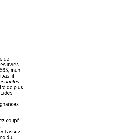
é de
es livres
1565, muni
pas, il
les
tables
uire de plus
études
pugnances
 nez coupé
t
gent assez
gné du