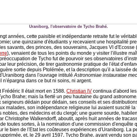
Uraniborg, l'observatoire de Tycho Brahé.
gt années, cette paisible et indépendante retraite fut le véritab
nomie; une quinzaine d'étudiants y recevaient une hospitalité pr
 des savants, des princes, des souverains, Jacques VI d'Ecosse 
erre
), venaient de tous les points du monde y visiter l'illustre maî
 préoccupation de Tycho fut de pourvoir ses observatoires d'ins
ar leur précision, de tirer gastronomie pratique de l'état d'enfa
t guère sortie depuis Ptolémée, et la description qu'il a laissée d
 d'Uraniborg dans l'ouvrage intitulé
Astronomiae instauratae me
l n'épargna dans ce but ni soins, ni argent.
Frédéric Il était mort en 1588.
Christian IV
continua d'abord les
Tycho Brahe; mais la fierté un peu hautaine du grand astronome,
x seigneurs dédain pour dédain, ses conseils et ses distribution
x malades, son indépendance religieuse lui avaient suscité la t
es nobles, des médecins et du clergé; une guerre sourde, habile
ar Christophe Walkendorff, aboutit, après huit années de tracass
de toutes sortes, à la nomination d'une commission d'enquête q
our le bien de l'Etat les coûteuses expériences d'Uraniborg. La 
 supprimée, et, le 29 avril 1597, Tycho Brahe, ayant vendu son p