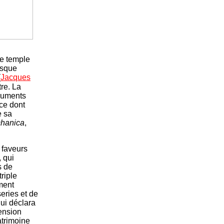
le temple
esque
(
Jacques
tre. La
truments
nce dont
e sa
chanica
,
 faveurs
 qui
s de
riple
ment
eries et de
ui déclara
pension
atrimoine