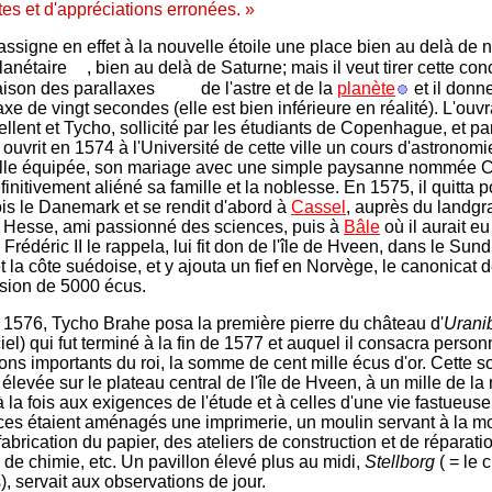
es et d'appréciations erronées. »
assigne en effet à la nouvelle étoile une place bien au delà de n
lanétaire
, bien au delà de Saturne; mais il veut tirer cette co
ison des parallaxes
de l'astre et de la
planète
et il donne
xe de vingt secondes (elle est bien inférieure en réalité). L'ouvr
llent et Tycho, sollicité par les étudiants de Copenhague, et par
, ouvrit en 1574 à l'Université de cette ville un cours d'astronomi
lle équipée, son mariage avec une simple paysanne nommée Ch
éfinitivement aliéné sa famille et la noblesse. En 1575, il quitta p
is le Danemark et se rendit d'abord à
Cassel
, auprès du landgr
 Hesse, ami passionné des sciences, puis à
Bâle
où il aurait eu 
. Frédéric II le rappela, lui fit don de l'île de Hveen, dans le Sund
t la côte suédoise, et y ajouta un fief en Norvège, le canonicat 
sion de 5000 écus.
 1576, Tycho Brahe posa la première pierre du château d'
Urani
iel) qui fut terminé à la fin de 1577 et auquel il consacra perso
dons importants du roi, la somme de cent mille écus d'or. Cette
élevée sur le plateau central de l'île de Hveen, à un mille de la 
 la fois aux exigences de l'étude et à celles d'une vie fastueus
s étaient aménagés une imprimerie, un moulin servant à la m
 fabrication du papier, des ateliers de construction et de réparati
e de chimie, etc. Un pavillon élevé plus au midi,
Stellborg
( = le 
), servait aux observations de jour.