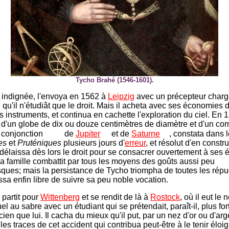
Tycho Brahé (1546-1601).
, indignée, l'envoya en 1562 à
Leipzig
avec un précepteur charg
e qu'il n'étudiât que le droit. Mais il acheta avec ses économies d
s instruments, et continua en cachette l'exploration du ciel. En 
d'un globe de dix ou douze centimètres de diamètre et d'un com
 conjonction
de
Jupiter
et de
Saturne
, constata dans 
es
et
Pruténiques
plusieurs jours d'
erreur
, et résolut d'en constr
l délaissa dès lors le droit pour se consacrer ouvertement à ses 
 sa famille combattit par tous les moyens des goûts aussi peu
ques; mais la persistance de Tycho triompha de toutes les ré
issa enfin libre de suivre sa peu noble vocation.
 partit pour
Wittenberg
et se rendit de là à
Rostock
, où il eut le
l au sabre avec un étudiant qui se prétendait, paraît-il, plus for
ien que lui. Il cacha du mieux qu'il put, par un nez d'or ou d'ar
 les traces de cet accident qui contribua peut-être à le tenir éloi