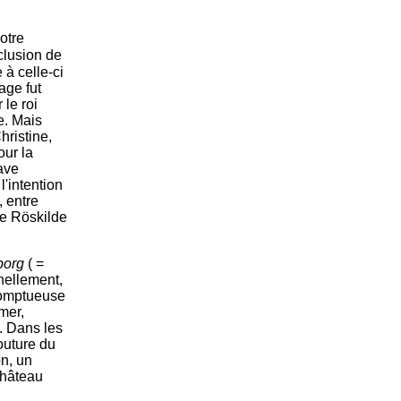
otre
nclusion de
 à celle-ci
age fut
 le roi
e. Mais
ristine,
our la
ave
l'intention
, entre
de Röskilde
borg
( =
nnellement,
 somptueuse
mer,
e. Dans les
outure du
on, un
château