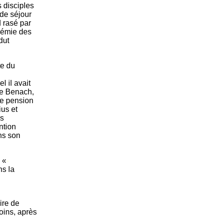
 disciples
de séjour
d rasé par
adémie des
dut
te du
l il avait
de Benach,
une pension
ius et
es
ntion
ans son
, «
-
ns la
ire de
oins, après