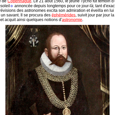
té de
Copenhague
. Le 21 août 1560, le jeune Tycho fut témoin d
soleil
annoncée depuis longtemps pour ce jour-là; tant d'exac
révisions des astronomes excita son admiration et éveilla en lui 
 un savant. Il se procura des
éphémérides
, suivit jour par jour 
et acquit ainsi quelques notions d'
astronomie
.