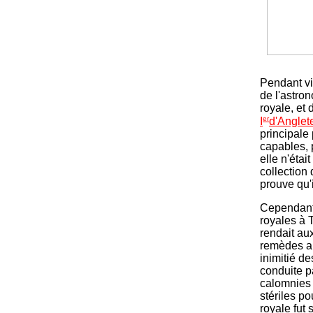
Pendant vin
de l'astro
royale, et
er
I
d'Anglet
principale
capables, p
elle n'étai
collection
prouve qu'i
Cependant 
royales à 
rendait au
remèdes au
inimitié d
conduite p
calomnies 
stériles p
royale fut