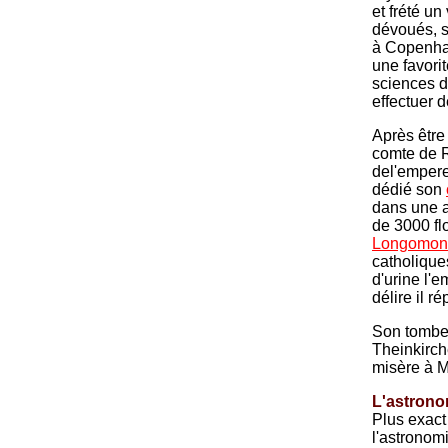
et frété u
dévoués, s
à Copenhagu
une favori
sciences 
effectuer d
Après être
comte de 
del'empere
dédié son
dans une ad
de 3000 flo
Longomon
catholique
d'urine l'
délire il ré
Son tombea
Theinkirch
misère à M
L'astrono
Plus exact
l'astronom