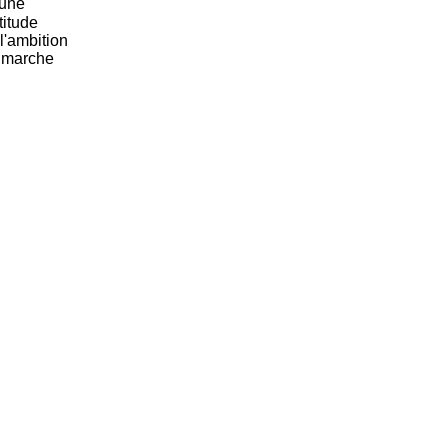
'une
titude
l'ambition
la marche