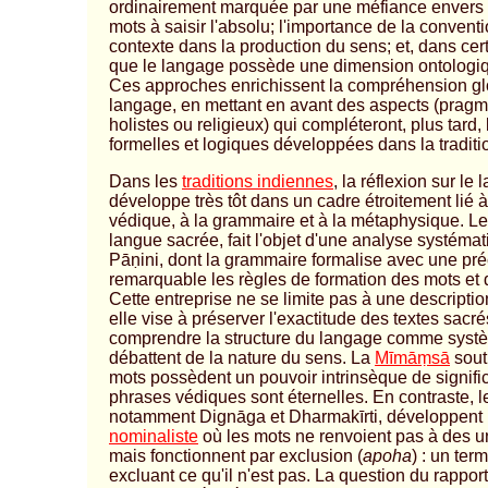
ordinairement marquée par une méfiance envers 
mots à saisir l'absolu; l'importance de la conventi
contexte dans la production du sens; et, dans cert
que le langage possède une dimension ontologiq
Ces approches enrichissent la compréhension gl
langage, en mettant en avant des aspects (pragm
holistes ou religieux) qui compléteront, plus tard,
formelles et logiques développées dans la traditi
Dans les
traditions indiennes
, la réflexion sur le
développe très tôt dans un cadre étroitement lié à l
védique, à la grammaire et à la métaphysique. L
langue sacrée, fait l'objet d'une analyse systéma
Pāṇini, dont la grammaire formalise avec une pré
remarquable les règles de formation des mots et 
Cette entreprise ne se limite pas à une description
elle vise à préserver l'exactitude des textes sacré
comprendre la structure du langage comme syst
débattent de la nature du sens. La
Mīmāṃsā
sout
mots possèdent un pouvoir intrinsèque de signific
phrases védiques sont éternelles. En contraste, 
notamment Dignāga et Dharmakīrti, développent 
nominaliste
où les mots ne renvoient pas à des u
mais fonctionnent par exclusion (
apoha
) : un ter
excluant ce qu'il n'est pas. La question du rapport