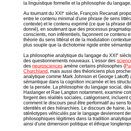
la linguistique formelle et la philosophie du langage
e
Au tournant du XXI
siècle, François Recanati propo
entre le contenu minimal d'une phrase (le sens litté
contexte) et le contenu exprimé (ce que la phrase di
donné), en soutenant que des processus pragmatiqu
conscients, non inférentiels, façonnent ce contenu e
théorie du sens littéral et de la modulation contextue
plus souple que la dichotomie rigide entre sémantiq
e
La philosophie analytique du langage du XXI
siècle
des questionnements nouveaux. L'essor des
scienc
des
neurosciences
amène certains philosophes (
Pau
Churchland
, mais aussi des théoriciens plus proches
analytique comme Mark Johnson et George Lakoff) à
sémantique dans la cognition incarnée et les struc
de la pensée. La philosophie du langage social, dé
Haslanger et Rae Langton notamment, examine co
forgent des réalités sociales, catégorisent, incluent 
comment le discours peut être performatif au sens for
identités et des hiérarchies. Le discours de haine, l
stéréotypes véhiculés par le langage deviennent de
philosophiques légitimes dans la tradition analytique,
ainsi d'une dimension politique et éthique longtemp