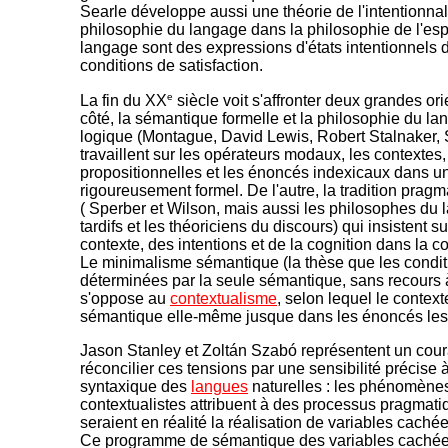
Searle développe aussi une théorie de l'intentionnali
philosophie du langage dans la philosophie de l'espri
langage sont des expressions d'états intentionnels do
conditions de satisfaction.
e
La fin du XX
siècle voit s'affronter deux grandes ori
côté, la sémantique formelle et la philosophie du la
logique (Montague, David Lewis, Robert Stalnaker,
travaillent sur les opérateurs modaux, les contextes, 
propositionnelles et les énoncés indexicaux dans u
rigoureusement formel. De l'autre, la tradition pragm
( Sperber et Wilson, mais aussi les philosophes du 
tardifs et les théoriciens du discours) qui insistent su
contexte, des intentions et de la cognition dans la co
Le minimalisme sémantique (la thèse que les conditi
déterminées par la seule sémantique, sans recours 
s'oppose au
contextualisme
, selon lequel le context
sémantique elle-même jusque dans les énoncés les 
Jason Stanley et Zoltán Szabó représentent un coura
réconcilier ces tensions par une sensibilité précise à
syntaxique des
langues
naturelles : les phénomène
contextualistes attribuent à des processus pragmati
seraient en réalité la réalisation de variables caché
Ce programme de sémantique des variables cachées 