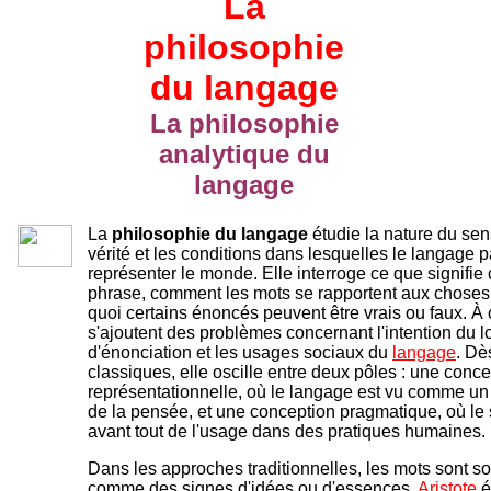
La
philosophie
du langage
La philosophie
analytique du
langage
La
philosophie du langage
étudie la nature du sens
vérité et les conditions dans lesquelles le langage p
représenter le monde. Elle interroge ce que signifi
phrase, comment les mots se rapportent aux choses,
quoi certains énoncés peuvent être vrais ou faux. À
s'ajoutent des problèmes concernant l'intention du lo
d'énonciation et les usages sociaux du
langage
. Dè
classiques, elle oscille entre deux pôles : une conc
représentationnelle, où le langage est vu comme un 
de la pensée, et une conception pragmatique, où l
avant tout de l'usage dans des pratiques humaines.
Dans les approches traditionnelles, les mots sont 
comme des signes d'idées ou d'essences.
Aristote
é