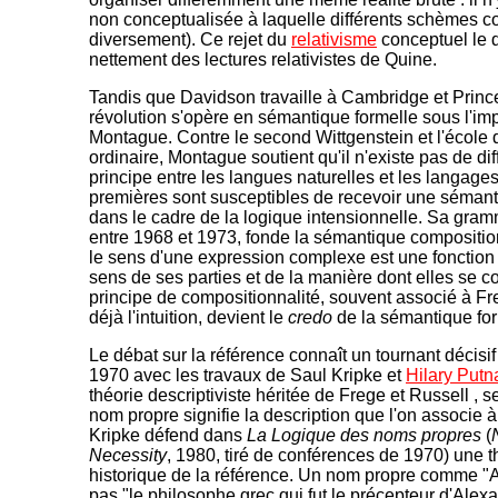
non conceptualisée à laquelle différents schèmes c
diversement). Ce rejet du
relativisme
conceptuel le 
nettement des lectures relativistes de Quine.
Tandis que Davidson travaille à Cambridge et Princ
révolution s'opère en sémantique formelle sous l'im
Montague. Contre le second Wittgenstein et l'école
ordinaire, Montague soutient qu'il n'existe pas de di
principe entre les langues naturelles et les langages
premières sont susceptibles de recevoir une séman
dans le cadre de la logique intensionnelle. Sa gra
entre 1968 et 1973, fonde la sémantique compositio
le sens d'une expression complexe est une fonction
sens de ses parties et de la manière dont elles se 
principe de compositionnalité, souvent associé à Fr
déjà l'intuition, devient le
credo
de la sémantique for
Le débat sur la référence connaît un tournant décisi
1970 avec les travaux de Saul Kripke et
Hilary Put
théorie descriptiviste héritée de Frege et Russell , s
nom propre signifie la description que l'on associe à
Kripke défend dans
La Logique des noms propres
(
Necessity
, 1980, tiré de conférences de 1970) une t
historique de la référence. Un nom propre comme "Ar
pas "le philosophe grec qui fut le précepteur d'Alexa