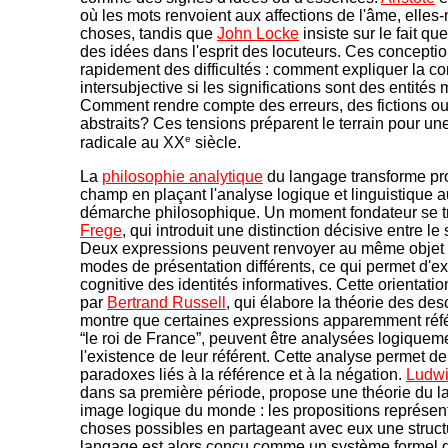
où les mots renvoient aux affections de l'âme, elle
choses, tandis que
John Locke
insiste sur le fait qu
des idées dans l'esprit des locuteurs. Ces concepti
rapidement des difficultés : comment expliquer la 
intersubjective si les significations sont des entités
Comment rendre compte des erreurs, des fictions o
abstraits? Ces tensions préparent le terrain pour un
e
radicale au XX
siècle.
La
philosophie analytique
du langage transforme pr
champ en plaçant l'analyse logique et linguistique a
démarche philosophique. Un moment fondateur se 
Frege
, qui introduit une distinction décisive entre le 
Deux expressions peuvent renvoyer au même objet 
modes de présentation différents, ce qui permet d'ex
cognitive des identités informatives. Cette orientatio
par
Bertrand Russell
, qui élabore la théorie des desc
montre que certaines expressions apparemment réf
“le roi de France”, peuvent être analysées logique
l'existence de leur référent. Cette analyse permet d
paradoxes liés à la référence et à la négation.
Ludwi
dans sa première période, propose une théorie du
image logique du monde : les propositions représent
choses possibles en partageant avec eux une struct
langage est alors conçu comme un système formel do