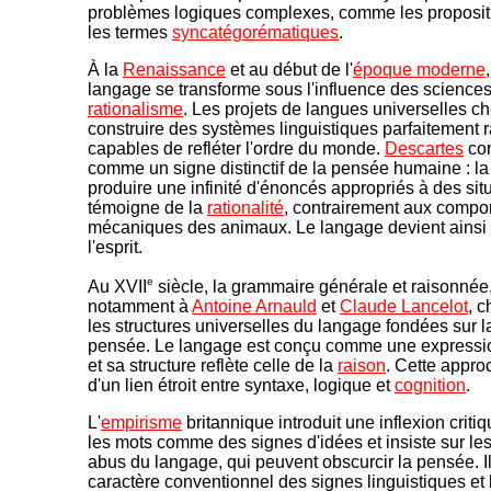
problèmes logiques complexes, comme les proposi
les termes
syncatégorématiques
.
À la
Renaissance
et au début de l'
époque moderne
langage se transforme sous l'influence des sciences
rationalisme
. Les projets de langues universelles c
construire des systèmes linguistiques parfaitement r
capables de refléter l'ordre du monde.
Descartes
con
comme un signe distinctif de la pensée humaine : la
produire une infinité d'énoncés appropriés à des sit
témoigne de la
rationalité
, contrairement aux compo
mécaniques des animaux. Le langage devient ainsi u
l'esprit.
e
Au XVII
siècle, la grammaire générale et raisonnée
notamment à
Antoine Arnauld
et
Claude Lancelot
, 
les structures universelles du langage fondées sur l
pensée. Le langage est conçu comme une expressi
et sa structure reflète celle de la
raison
. Cette appro
d'un lien étroit entre syntaxe, logique et
cognition
.
L'
empirisme
britannique introduit une inflexion criti
les mots comme des signes d'idées et insiste sur les
abus du langage, qui peuvent obscurcir la pensée. Il
caractère conventionnel des signes linguistiques et 