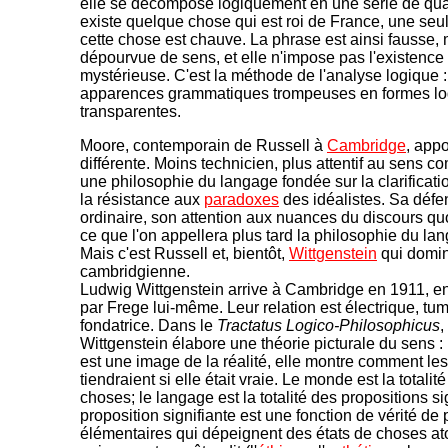
elle se décompose logiquement en une série de quant
existe quelque chose qui est roi de France, une seule
cette chose est chauve. La phrase est ainsi fausse, 
dépourvue de sens, et elle n'impose pas l'existence 
mystérieuse. C'est la méthode de l'analyse logique :
apparences grammatiques trompeuses en formes l
transparentes.
Moore, contemporain de Russell à
Cambridge
, appo
différente. Moins technicien, plus attentif au sens c
une philosophie du langage fondée sur la clarificati
la résistance aux
paradoxes
des idéalistes. Sa défe
ordinaire, son attention aux nuances du discours quo
ce que l'on appellera plus tard la philosophie du lan
Mais c'est Russell et, bientôt,
Wittgenstein
qui domin
cambridgienne.
Ludwig Wittgenstein arrive à Cambridge en 1911, e
par Frege lui-même. Leur relation est électrique, tu
fondatrice. Dans le
Tractatus Logico-Philosophicus
,
Wittgenstein élabore une théorie picturale du sens :
est une image de la réalité, elle montre comment le
tiendraient si elle était vraie. Le monde est la totalit
choses; le langage est la totalité des propositions sig
proposition signifiante est une fonction de vérité de
élémentaires qui dépeignent des états de choses at