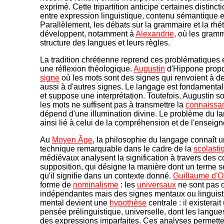
exprimé. Cette tripartition anticipe certaines distin
entre expression linguistique, contenu sémantique et
Parallèlement, les débats sur la grammaire et la rhé
développent, notamment à
Alexandrie
, où les gramm
structure des langues et leurs règles.
La tradition chrétienne reprend ces problématiques e
une réflexion théologique.
Augustin
d'Hippone propo
signe
où les mots sont des signes qui renvoient à de
aussi à d'autres signes. Le langage est fondament
et suppose une interprétation. Toutefois, Augustin so
les mots ne suffisent pas à transmettre la
connaissa
dépend d'une illumination divine. Le problème du l
ainsi lié à celui de la compréhension et de l'enseig
Au
Moyen Âge
, la philosophie du langage connaît
technique remarquable dans le cadre de la
scolasti
médiévaux analysent la signification à travers des
supposition, qui désigne la manière dont un terme s
qu'il signifie dans un contexte donné.
Guillaume d'
forme de
nominalisme
: les
universaux
ne sont pas d
indépendantes mais des signes mentaux ou linguist
mental devient une
hypothèse
centrale : il existerai
pensée prélinguistique, universelle, dont les langue
des expressions imparfaites. Ces analyses permetten