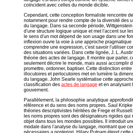
coïncident avec celles du monde dicible.
Cependant, cette conception formaliste rencontre des
notamment pour rendre compte de la diversité des u
du langage. Dans sa seconde période, Wittgenstein
d'une structure logique unique et met l'accent sur le
le sens d'un mot dépend de son usage dans une for
inflexion ouvre la voie à une approche pragmatique 
comprendre une expression, c'est savoir l'utiliser c
des situations variées. Dans cette lignée, J. L. Aust
théorie des actes de langage. Il montre que parler, c
seulement décrire le monde, mais aussi accomplir de
promettre, ordonner, baptiser. Cette distinction entre
illocutoires et perlocutoires met en lumière la dimen
du langage. John Searle systématise cette approch
classification des
actes de langage
et en analysant l
gouvernent.
Parallèlement, la philosophie analytique approfondit
référence et du sens des noms propres. Saul Kripke 
théories descriptivistes héritées de Frege et Russel
les noms propres sont des désignateurs rigides qui
objet dans tous les mondes possibles. Il introduit u
modale dans l'analyse du langage, montrant que cer
nécessaires a posteriori. Hilary Putnam étend cette 