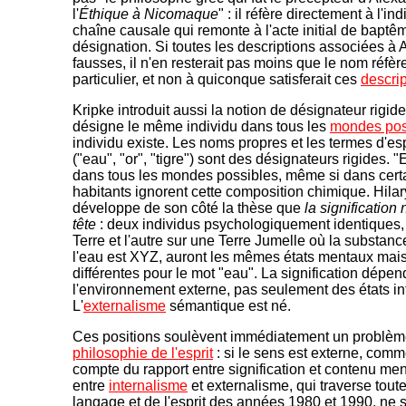
l'
Éthique à Nicomaque
" : il réfère directement à l'i
chaîne causale qui remonte à l'acte initial de baptê
désignation. Si toutes les descriptions associées à A
fausses, il n'en resterait pas moins que le nom réfèr
particulier, et non à quiconque satisferait ces
descri
Kripke introduit aussi la notion de désignateur rigide
désigne le même individu dans tous les
mondes pos
individu existe. Les noms propres et les termes d'es
("eau", "or", "tigre") sont des désignateurs rigides.
dans tous les mondes possibles, même si dans cert
habitants ignorent cette composition chimique. Hil
développe de son côté la thèse que
la signification
tête
: deux individus psychologiquement identiques, d
Terre et l'autre sur une Terre Jumelle où la substan
l'eau est XYZ, auront les mêmes états mentaux mais 
différentes pour le mot "eau". La signification dépen
l'environnement externe, pas seulement des états in
L'
externalisme
sémantique est né.
Ces positions soulèvent immédiatement un problèm
philosophie de l'esprit
: si le sens est externe, com
compte du rapport entre signification et contenu me
entre
internalisme
et externalisme, qui traverse tout
langage et de l'esprit des années 1980 et 1990, ne 