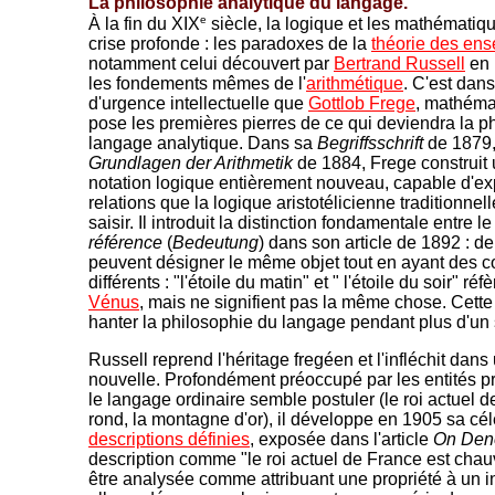
La philosophie analytique du langage.
e
À la fin du XIX
siècle, la logique et les mathématiq
crise profonde : les paradoxes de la
théorie des en
notamment celui découvert par
Bertrand Russell
en 
les fondements mêmes de l'
arithmétique
. C'est dans
d'urgence intellectuelle que
Gottlob Frege
, mathémat
pose les premières pierres de ce qui deviendra la p
langage analytique. Dans sa
Begriffsschrift
de 1879,
Grundlagen der Arithmetik
de 1884, Frege construit
notation logique entièrement nouveau, capable d'ex
relations que la logique aristotélicienne traditionnel
saisir. Il introduit la distinction fondamentale entre l
référence
(
Bedeutung
) dans son article de 1892 : d
peuvent désigner le même objet tout en ayant des c
différents : "l'étoile du matin" et " l'étoile du soir" ré
Vénus
, mais ne signifient pas la même chose. Cette 
hanter la philosophie du langage pendant plus d'un 
Russell reprend l'héritage fregéen et l'infléchit dans
nouvelle. Profondément préoccupé par les entités 
le langage ordinaire semble postuler (le roi actuel d
rond, la montagne d'or), il développe en 1905 sa cé
descriptions définies
, exposée dans l'article
On Den
description comme "le roi actuel de France est chau
être analysée comme attribuant une propriété à un in