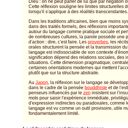
Dieu : on ne peut parler de lui que par négation 
Cette réflexion souligne les limites structurelles
lorsqu'il s'applique à des réalités transcendantes.
Dans les traditions africaines, bien que moins s
dans des traités formels, des réflexions importan
autour du langage comme pratique sociale et per
de nombreuses cultures, la parole possède une 
d'action : dire, c'est faire. Les
proverbes
, les récit
orales structurent la pensée et la transmission du
langage est indissociable de son contexte d'énonc
signification dépend des relations sociales, des i
situations. Cette dimension pragmatique, centrale
certaines orientations modernes qui mettent l'acc
plutôt que sur la structure abstraite.
Au
Japon
, la réflexion sur le langage se dével
dans le cadre de la pensée
bouddhiste
et de l'es
penseurs influencés par le
zen
insistent sur l'ins
mots pour saisir l'expérience immédiate, privilég
d'expression indirectes ou paradoxales, comme 
langage est vu comme un outil provisoire, utile m
fondamentalement limité.