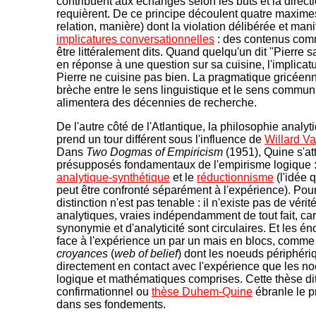
contribuent aux échanges selon les buts et la direct
requièrent. De ce principe découlent quatre maximes 
relation, manière) dont la violation délibérée et man
implicatures conversationnelles
: des contenus co
être littéralement dits. Quand quelqu'un dit "Pierre s
en réponse à une question sur sa cuisine, l'implicatur
Pierre ne cuisine pas bien. La pragmatique gricéen
brèche entre le sens linguistique et le sens commun
alimentera des décennies de recherche.
De l'autre côté de l'Atlantique, la philosophie analy
prend un tour différent sous l'influence de
Willard V
Dans
Two Dogmas of Empiricism
(1951), Quine s'a
présupposés fondamentaux de l'empirisme logique :
analytique-synthétique
et le
réductionnisme
(l'idée
peut être confronté séparément à l'expérience). Pour
distinction n'est pas tenable : il n'existe pas de véri
analytiques, vraies indépendamment de tout fait, car
synonymie et d'analyticité sont circulaires. Et les é
face à l'expérience un par un mais en blocs, comm
croyances
(
web of belief
) dont les noeuds périphéri
directement en contact avec l'expérience que les n
logique et mathématiques comprises. Cette thèse di
confirmationnel ou
thèse Duhem-Quine
ébranle le pr
dans ses fondements.