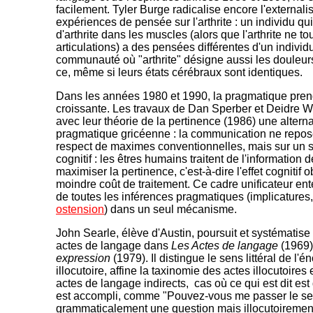
facilement. Tyler Burge radicalise encore l'external
expériences de pensée sur l'arthrite : un individu qui 
d'arthrite dans les muscles (alors que l'arthrite ne t
articulations) a des pensées différentes d'un indivi
communauté où "arthrite" désigne aussi les douleur
ce, même si leurs états cérébraux sont identiques.
Dans les années 1980 et 1990, la pragmatique pren
croissante. Les travaux de Dan Sperber et Deidre W
avec leur théorie de la pertinence (1986) une alterna
pragmatique gricéenne : la communication ne repos
respect de maximes conventionnelles, mais sur un s
cognitif : les êtres humains traitent de l'information
maximiser la pertinence, c'est-à-dire l'effet cognitif 
moindre coût de traitement. Ce cadre unificateur e
de toutes les inférences pragmatiques (implicatures
ostension
) dans un seul mécanisme.
John Searle, élève d'Austin, poursuit et systématise 
actes de langage dans
Les Actes de langage
(1969)
expression
(1979). Il distingue le sens littéral de l'é
illocutoire, affine la taxinomie des actes illocutoires
actes de langage indirects, cas où ce qui est dit est 
est accompli, comme "Pouvez-vous me passer le sel
grammaticalement une question mais illocutoiremen