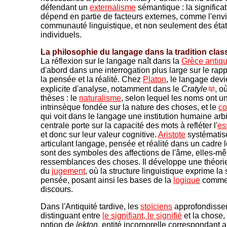
défendant un
externalisme
sémantique : la significa
dépend en partie de facteurs externes, comme l'env
communauté linguistique, et non seulement des éta
individuels.
La philosophie du langage dans la tradition clas
La réflexion sur le langage naît dans la
Grèce antiq
d'abord dans une interrogation plus large sur le rapp
la pensée et la réalité. Chez
Platon
, le langage devi
explicite d'analyse, notamment dans le
Cratyle
, o
thèses : le
naturalisme
, selon lequel les noms ont u
intrinsèque fondée sur la nature des choses, et le
co
qui voit dans le langage une institution humaine arbi
centrale porte sur la capacité des mots à refléter l'
es
et donc sur leur valeur cognitive.
Aristote
systématise
articulant langage, pensée et réalité dans un cadre l
sont des symboles des affections de l'âme, elles-m
ressemblances des choses. Il développe une théor
du
jugement
, où la structure linguistique exprime la 
pensée, posant ainsi les bases de la
logique
comme 
discours.
Dans l'Antiquité tardive, les
stoïciens
approfondissen
distinguant entre
le signifiant, le signifié
et la chose, 
notion de
lekton
, entité incorporelle correspondant 