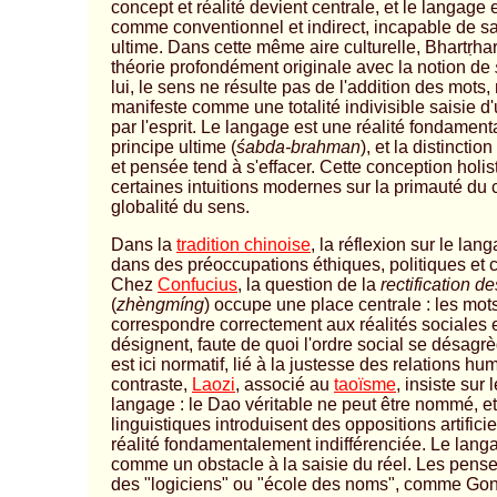
concept et réalité devient centrale, et le langage
comme conventionnel et indirect, incapable de sai
ultime. Dans cette même aire culturelle, Bhartṛha
théorie profondément originale avec la notion de
lui, le sens ne résulte pas de l'addition des mots,
manifeste comme une totalité indivisible saisie d
par l'esprit. Le langage est une réalité fondamenta
principe ultime (
śabda-brahman
), et la distincti
et pensée tend à s'effacer. Cette conception holis
certaines intuitions modernes sur la primauté du c
globalité du sens.
Dans la
tradition chinoise
, la réflexion sur le lang
dans des préoccupations éthiques, politiques et
Chez
Confucius
, la question de la
rectification 
(
zhèngmíng
) occupe une place centrale : les mot
correspondre correctement aux réalités sociales e
désignent, faute de quoi l'ordre social se désagr
est ici normatif, lié à la justesse des relations h
contraste,
Laozi
, associé au
taoïsme
, insiste sur 
langage : le Dao véritable ne peut être nommé, et 
linguistiques introduisent des oppositions artifici
réalité fondamentalement indifférenciée. Le langa
comme un obstacle à la saisie du réel. Les pens
des "logiciens" ou "école des noms", comme Go