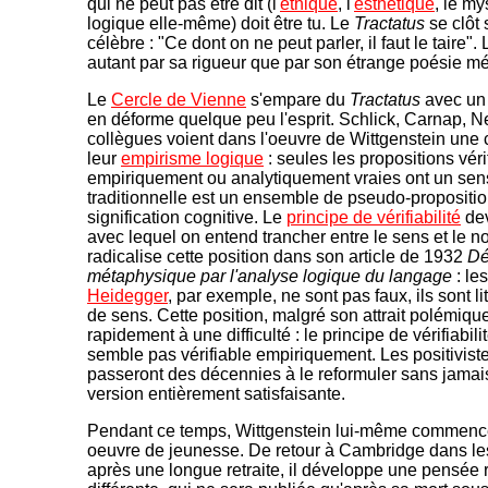
qui ne peut pas être dit (l'
éthique
, l'
esthétique
, le my
logique elle-même) doit être tu. Le
Tractatus
se clôt 
célèbre : "Ce dont on ne peut parler, il faut le taire"
autant par sa rigueur que par son étrange poésie m
Le
Cercle de Vienne
s'empare du
Tractatus
avec un
en déforme quelque peu l'esprit. Schlick, Carnap, Ne
collègues voient dans l'oeuvre de Wittgenstein une 
leur
empirisme logique
: seules les propositions véri
empiriquement ou analytiquement vraies ont un sen
traditionnelle est un ensemble de pseudo-propositi
signification cognitive. Le
principe de vérifiabilité
dev
avec lequel on entend trancher entre le sens et le 
radicalise cette position dans son article de 1932
Dé
métaphysique par l'analyse logique du langage
: le
Heidegger
, par exemple, ne sont pas faux, ils sont l
de sens. Cette position, malgré son attrait polémiqu
rapidement à une difficulté : le principe de vérifiabil
semble pas vérifiable empiriquement. Les positivist
passeront des décennies à le reformuler sans jamai
version entièrement satisfaisante.
Pendant ce temps, Wittgenstein lui-même commence
oeuvre de jeunesse. De retour à Cambridge dans l
après une longue retraite, il développe une pensée