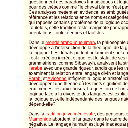
questionnent des paradoxes linguistiques et logi
pour des thèses comme "le cheval blanc n'est pa
Ces analyses mettent en évidence les ambiguïtés
référence et les relations entre noms et catégorie
qui rappelle certains problèmes de la logique occ
Toutefois, cette tradition reste marginale par rap
orientations confucéennes et taoïstes.
Dans le
monde arabo-musulman
, la philosophie
développe à l'intersection de la théologie, de la 
la logique. Les débats portent notamment sur la 
: est-il créé ou incréé, et quel est le statut de se
grammairiens, comme Sibawayh, analysent la str
l'
arabe
avec une grande rigueur, tandis que les t
examinent la relation entre langage divin et lan
Farabi
et
Avicenne
intègrent la logique aristotéli
développent une théorie où les mots signifient d
eux-mêmes liés aux choses. La question de l'univ
logique face à la diversité des langues est explic
la logique est-elle indépendante des langues nat
dépend-elle?
Dans la
tradition juive médiévale
, des penseurs
Maïmonide
abordent le langage dans le cadre de 
négative. Le langage humain est jugé inadéquat 