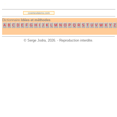
.
cosmovisions.com
Dictionnaire
Idées et méthodes
A
B
C
D
E
F
G
H
I
J
K
L
M
N
O
P
Q
R
S
T
U
V
W
X
Y
Z
©
Serge Jodra
, 2026. - Reproduction interdite.