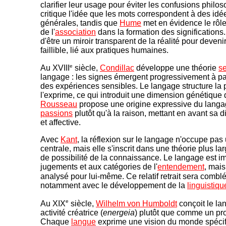
clarifier leur usage pour éviter les confusions philo
critique l'idée que les mots correspondent à des idé
générales, tandis que
Hume
met en évidence le rôle 
de l'
association
dans la formation des significations
d'être un miroir transparent de la réalité pour deveni
faillible, lié aux pratiques humaines.
e
Au XVIII
siècle,
Condillac
développe une théorie
se
langage : les signes émergent progressivement à par
des expériences sensibles. Le langage structure la 
l'exprime, ce qui introduit une dimension génétique
Rousseau
propose une origine expressive du langag
passions
plutôt qu'à la raison, mettant en avant sa 
et affective.
Avec
Kant
, la réflexion sur le langage n'occupe pas
centrale, mais elle s'inscrit dans une théorie plus la
de possibilité de la connaissance. Le langage est im
jugements et aux catégories de l'
entendement
, mais
analysé pour lui-même. Ce relatif retrait sera combl
notamment avec le développement de la
linguistiqu
e
Au XIX
siècle,
Wilhelm von Humboldt
conçoit le l
activité créatrice (
energeia
) plutôt que comme un prod
Chaque
langue
exprime une vision du monde spécif