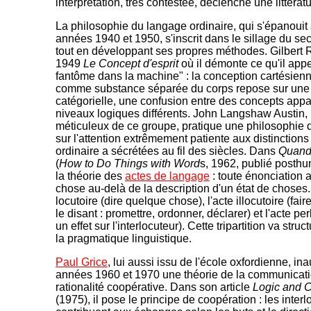
interprétation, très contestée, déclenche une littérat
La philosophie du langage ordinaire, qui s'épanouit
années 1940 et 1950, s'inscrit dans le sillage du se
tout en développant ses propres méthodes. Gilbert 
1949
Le Concept d'esprit
où il démonte ce qu'il app
fantôme dans la machine" : la conception cartésienne
comme substance séparée du corps repose sur une 
catégorielle, une confusion entre des concepts appa
niveaux logiques différents. John Langshaw Austin, p
méticuleux de ce groupe, pratique une philosophie
sur l'attention extrêmement patiente aux distinction
ordinaire a sécrétées au fil des siècles. Dans
Quand 
(
How to Do Things with Word
s, 1962, publié posthu
la théorie des
actes de langage
: toute énonciation 
chose au-delà de la description d'un état de choses. I
locutoire (dire quelque chose), l'acte illocutoire (fa
le disant : promettre, ordonner, déclarer) et l'acte pe
un effet sur l'interlocuteur). Cette tripartition va str
la pragmatique linguistique.
Paul Grice
, lui aussi issu de l'école oxfordienne, in
années 1960 et 1970 une théorie de la communicati
rationalité coopérative. Dans son article
Logic and 
(1975), il pose le principe de coopération : les inter