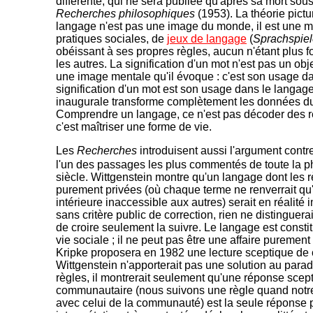
différente, qui ne sera publiée qu'après sa mort sous 
Recherches philosophiques
(1953). La théorie pictur
langage n'est pas une image du monde, il est une m
pratiques sociales, de
jeux de langage
(
Sprachspie
obéissant à ses propres règles, aucun n'étant plus
les autres. La signification d'un mot n'est pas un obje
une image mentale qu'il évoque : c'est son usage da
signification d'un mot est son usage dans le langage
inaugurale transforme complètement les données d
Comprendre un langage, ce n'est pas décoder des r
c'est maîtriser une forme de vie.
Les
Recherches
introduisent aussi l'argument contre
l'un des passages les plus commentés de toute la 
siècle. Wittgenstein montre qu'un langage dont les r
purement privées (où chaque terme ne renverrait qu
intérieure inaccessible aux autres) serait en réalité
sans critère public de correction, rien ne distinguera
de croire seulement la suivre. Le langage est constit
vie sociale ; il ne peut pas être une affaire purement
Kripke proposera en 1982 une lecture sceptique de 
Wittgenstein n'apporterait pas une solution au para
règles, il montrerait seulement qu'une réponse scep
communautaire (nous suivons une règle quand not
avec celui de la communauté) est la seule réponse p