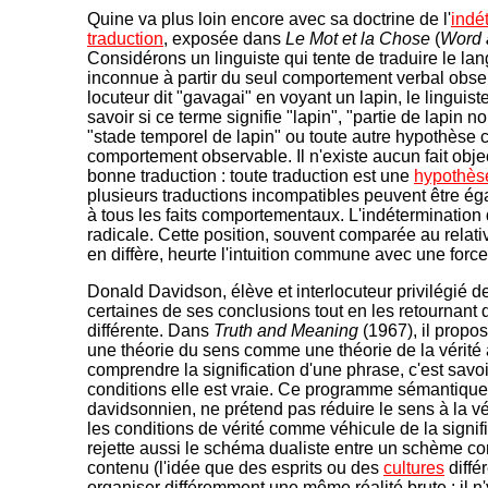
Quine va plus loin encore avec sa doctrine de l'
indé
traduction
, exposée dans
Le Mot et la Chose
(
Word 
Considérons un linguiste qui tente de traduire le lan
inconnue à partir du seul comportement verbal obs
locuteur dit "gavagai" en voyant un lapin, le linguis
savoir si ce terme signifie "lapin", "partie de lapin 
"stade temporel de lapin" ou toute autre hypothèse 
comportement observable. Il n'existe aucun fait objecti
bonne traduction : toute traduction est une
hypothès
plusieurs traductions incompatibles peuvent être é
à tous les faits comportementaux. L'indétermination
radicale. Cette position, souvent comparée au relati
en diffère, heurte l'intuition commune avec une force
Donald Davidson, élève et interlocuteur privilégié 
certaines de ses conclusions tout en les retournant 
différente. Dans
Truth and Meaning
(1967), il propos
une théorie du sens comme une théorie de la vérité 
comprendre la signification d'une phrase, c'est savo
conditions elle est vraie. Ce programme sémantique
davidsonnien, ne prétend pas réduire le sens à la vér
les conditions de vérité comme véhicule de la signif
rejette aussi le schéma dualiste entre un schème co
contenu (l'idée que des esprits ou des
cultures
diffé
organiser différemment une même réalité brute : il n'