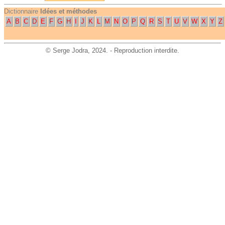
Dictionnaire
Idées et méthodes
A
B
C
D
E
F
G
H
I
J
K
L
M
N
O
P
Q
R
S
T
U
V
W
X
Y
Z
©
Serge Jodra
, 2024. - Reproduction interdite.