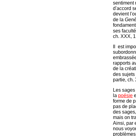
sentiment 
d'accord se
devient l'
de la
Gen
fondamenta
ses faculté
ch. XXX, 1
Il est impo
subordonné
embrassées
rapports a
de la créa
des sujets 
partie, ch. 
Les sages 
la
poésie
e
forme de p
pas de pla
des sages,
mais on tra
Ainsi, par
nous voyon
problèmes