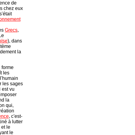
tence de
as chez eux
'était
sonnement
les
Grecs
,
Le
ïse
), dans
ystème
ndement la
e forme
t les
 l'humain
r les sages
 est vu
 imposer
nd la
on qui,
réation
gence
, c'est-
né à lutter
 et le
yant le