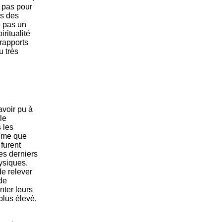
 pas pour
es des
e pas un
iritualité
 rapports
u très
avoir pu à
 le
 les
même que
 furent
ces derniers
hysiques.
de relever
 de
enter leurs
plus élevé,