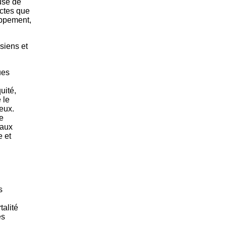
use de
ectes que
oppement,
siens et
ues
uité,
 le
ieux.
e
 aux
e et
s
talité
es