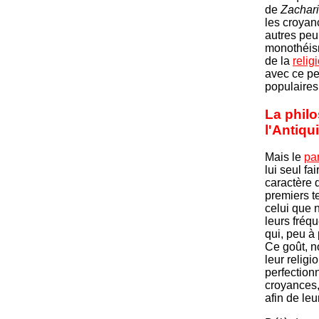
de
Zachar
les croyan
autres peu
monothéisme
de la
relig
avec ce pe
populaires 
La philo
l'Antiqu
Mais le
pa
lui seul fa
caractère 
premiers 
celui que n
leurs fréq
qui, peu à 
Ce goût, n
leur religi
perfectionn
croyances,
afin de leu