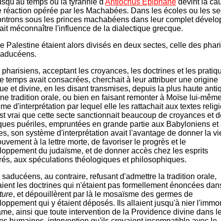
usqu'au temps où la tyrannie d'
Antiochus Épiphane
devint la ca
e réaction opérée par les Machabées. Dans les écoles ou les s
ontrons sous les princes machabéens dans leur complet dével
ait méconnaître l'influence de la dialectique grecque.
e Palestine étaient alors divisés en deux sectes, celle des phari
saducéens.
 pharisiens, acceptant les croyances, les doctrines et les pratiq
e temps avait consacrées, cherchait à leur attribuer une origine
ue et divine, en les disant transmises, depuis la plus haute antiq
ne tradition orale, ou bien en faisant remonter à Moïse lui-même
me d'interprétation par lequel elle les rattachait aux textes relig
est vrai que cette secte sanctionnait beaucoup de croyances et d
iques puériles, empruntées en grande partie aux Babyloniens et
s, son système d'interprétation avait l'avantage de donner la vi
uvement à la lettre morte, de favoriser le progrès et le
loppement du judaïsme, et de donner accès chez les esprits
irés, aux spéculations théologiques et philosophiques.
 saducéens, au contraire, refusant d'admettre la tradition orale,
aient les doctrines qui n'étaient pas formellement énoncées dan
ture
, et dépouillèrent par là le mosaïsme des germes de
oppement qui y étaient déposés. Ils allaient jusqu'à nier l'immor
âme, ainsi que toute intervention de la Providence divine dans l
ns humaines, intervention qu'ils croyaient incompatible avec le