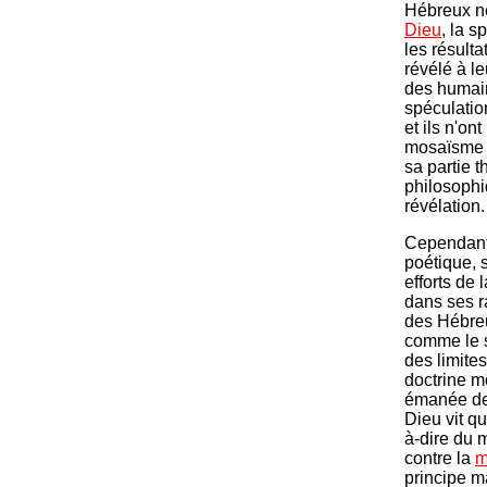
Hébreux ne
Dieu
, la sp
les résulta
révélé à l
des humain
spéculati
et ils n'o
mosaïsme (
sa partie 
philosophi
révélation.
Cependant 
poétique, 
efforts de
dans ses r
des Hébreu
comme le s
des limite
doctrine mo
émanée de 
Dieu vit q
à-dire du m
contre la
m
principe ma