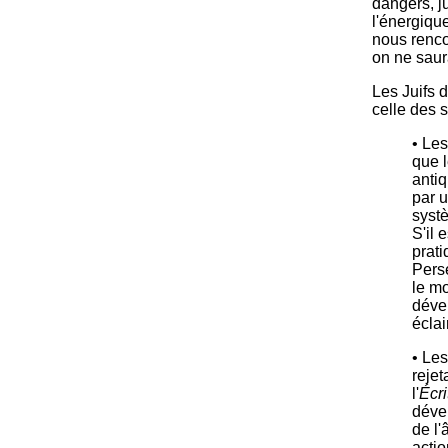
dangers, j
l'énergiqu
nous renc
on ne saur
Les Juifs d
celle des 
• Les
que l
antiq
par u
systè
S'il 
prat
Perse
le mo
déve
écla
• Les
rejet
l'
Écri
dével
de l'
actio