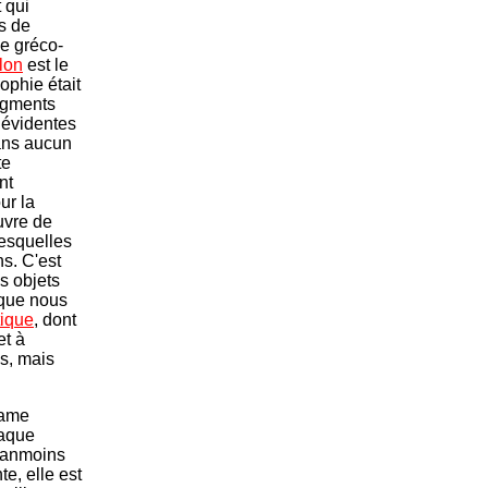
 qui
s de
ie gréco-
lon
est le
ophie était
agments
s évidentes
sans aucun
te
nt
ur la
uvre de
lesquelles
s. C'est
es objets
 que nous
tique
, dont
et à
s, mais
lame
haque
néanmoins
e, elle est