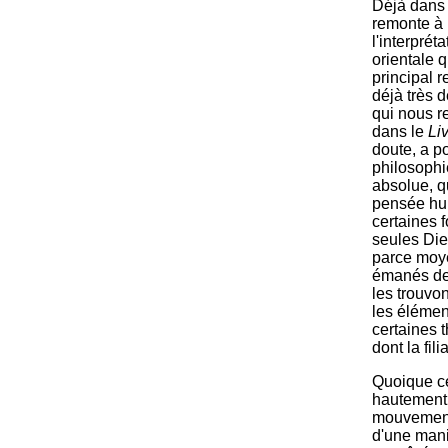
Déjà dans 
remonte à
l'interprét
orientale 
principal 
déjà très 
qui nous r
dans le
Li
doute, a p
philosophie
absolue, q
pensée huma
certaines f
seules Die
parce moyen
émanés de 
les trouvo
les élémen
certaines 
dont la fil
Quoique ce
hautement 
mouvement 
d'une man