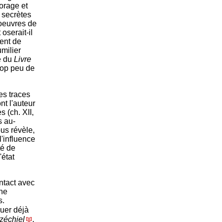
orage et
 secrètes
oeuvres de
oserait-il
ent de
umilier
le du
Livre
rop peu de
es traces
nt l'auteur
 (ch. XII,
s au-
ous révèle,
l'influence
té de
'état
ontact avec
ine
s.
quer déjà
zéchiel
,