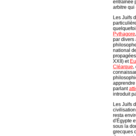
entraînée 
arbitre qu
Les Juifs d
particulièr
quelquefoi
Pythagore
par divers 
philosophes
national 
propagées 
XXII) et
Eu
Cléarque
,
connaissan
philosophiq
apprendre 
parlant
att
introduit p
Les Juifs 
civilisatio
resta envir
d'Égypte et
sous la do
grecques d