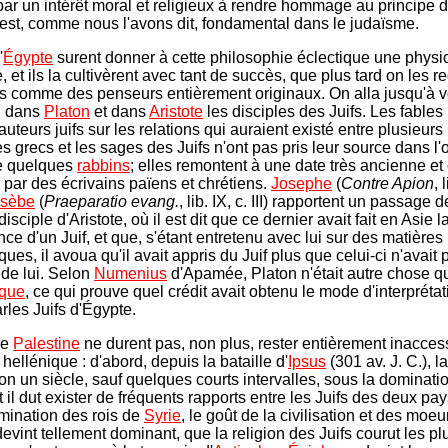
par un intérêt moral et religieux à rendre hommage au principe d
i est, comme nous l'avons dit, fondamental dans le judaïsme.
'
Égypte
surent donner à cette philosophie éclectique une phys
e, et ils la cultivèrent avec tant de succès, que plus tard on les 
s comme des penseurs entièrement originaux. On alla jusqu'à v
, dans
Platon
et dans
Aristote
les disciples des Juifs. Les fables
auteurs juifs sur les relations qui auraient existé entre plusieurs
 grecs et les sages des Juifs n'ont pas pris leur source dans l'
de quelques
rabbins
; elles remontent à une date très ancienne et 
par des écrivains païens et chrétiens.
Josephe
(
Contre Apion
, 
sèbe
(
Praeparatio evang.
, lib. IX, c. III) rapportent un passage d
 disciple d'Aristote, où il est dit que ce dernier avait fait en Asie l
ce d'un Juif, et que, s'étant entretenu avec lui sur des matières
ues, il avoua qu'il avait appris du Juif plus que celui-ci n'avait 
de lui. Selon
Numenius
d'Apamée, Platon n'était autre chose 
ique
, ce qui prouve quel crédit avait obtenu le mode d'interprétat
arles Juifs d'Égypte.
de
Palestine
ne durent pas, non plus, rester entièrement inaccess
n hellénique : d'abord, depuis la bataille d'
Ipsus
(301 av. J. C.), l
on un siècle, sauf quelques courts intervalles, sous la dominati
 il dut exister de fréquents rapports entre les Juifs des deux pay
mination des rois de
Syrie
, le goût de la civilisation et des moeu
evint tellement dominant, que la religion des Juifs courut les p