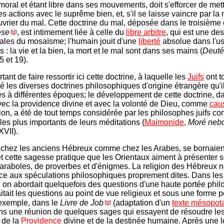
moral et étant libre dans ses mouvements, doit s'efforcer de met
s actions avec le suprême bien, et, s'il se laisse vaincre par la m
ouvrier du mal. Cette doctrine du mal, déposée dans le troisième 
èse
, est intimement liée à celle du
libre arbitre
, qui est une de
les du mosaïsme; l'humain jouit d'une
liberté
absolue dans l'u
s : la vie et la bien, la mort et le mal sont dans ses mains (
Deut
5 et 19).
rtant de faire ressortir ici cette doctrine, à laquelle les
Juifs
ont t
 les diverses doctrines philosophiques d'origine étrangère qu'i
 à différentes époques; le développement de cette doctrine, d
vec la providence divine et avec la volonté de Dieu, comme
cau
tion, a été de tout temps considérée par les philosophes juifs 
les plus importants de leurs méditations (
Maimonide
,
Moré neb
XVII).
chez les anciens Hébreux comme chez les Arabes, se bornaient
t cette sagesse pratique que les Orientaux aiment à présenter s
araboles, de proverbes et d'énigmes. La religion des Hébreux ne
ce aux spéculations philosophiques proprement dites. Dans les
 on abordait quelquefois des questions d'une haute portée phil
itait les questions au point de vue religieux et sous une forme p
 exemple, dans le
Livre de Job
(adaptation d'un
texte mésopot
s une réunion de quelques sages qui essayent de résoudre le
 de la
Providence
divine et de la destinée humaine. Après une 