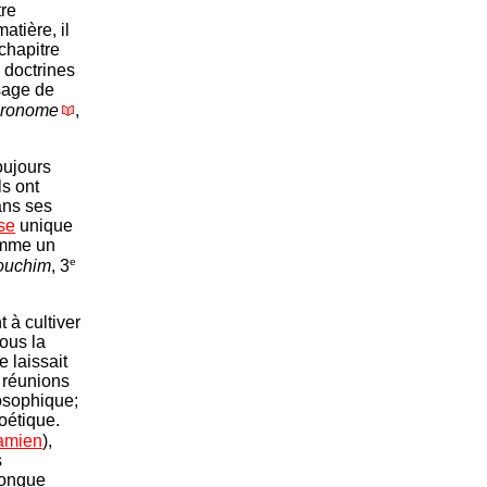
tre
atière, il
chapitre
s doctrines
sage de
éronome
,
oujours
ls ont
ans ses
se
unique
comme un
e
ouchim
, 3
 à cultiver
ous la
 laissait
 réunions
osophique;
oétique.
amien
),
s
longue