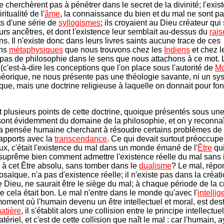
 cherchèrent pas à pénétrer dans le secret de la divinité; l'exis
iritualité de l'
âme
, la connaissance du bien et du mal ne sont p
ts d'une série de
syllogismes
; ils croyaient au Dieu créateur qui s
eurs ancêtres, et dont l'existence leur semblait au-dessus du
rai
s. Il n'existe donc dans leurs livres saints aucune trace de ces
ons
métaphysiques
que nous trouvons chez les
Indiens
et chez 
nt pas de philosophie dans le sens que nous attachons à ce mot. 
c'est-à-dire les conceptions que l'on place sous l'autorité de
Mo
théorique, ne nous présente pas une théologie savante, ni un s
que, mais une doctrine religieuse à laquelle on donnait pour fo
plusieurs points de cette doctrine, quoique présentés sous un
sont évidemment du domaine de la philosophie, et on y reconnaî
 la pensée humaine cherchant à résoudre certains problèmes de
apports avec la
transcendance
. Ce qui devait surtout préoccupe
x, c'était l'existence du mal dans un monde émané de l'
Être
qui
uprême bien comment admettre l'existence réelle du mal sans
s à cet Être absolu, sans tomber dans le
dualisme
? Le mal, répo
saïque, n'a pas d'existence réelle; il n'existe pas dans la créati
Dieu, ne saurait être le siège du mal; à chaque période de la c
ue cela était bon. Le mal n'entre dans le monde qu'avec l'
intelli
oment où l'humain devenu un être intellectuel et moral, est desti
atière
, il s'établit alors une collision entre le principe intellectuel
tériel, et c'est de cette collision que naît le mal : car l'humain, a