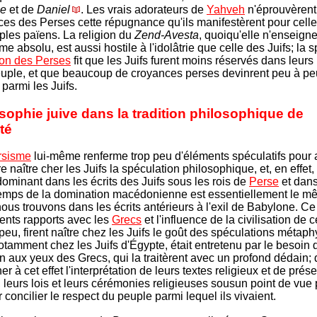
ie
et de
Daniel
. Les vrais adorateurs de
Yahveh
n'éprouvèrent
ces des Perses cette répugnance qu'ils manifestèrent pour cell
ples païens. La religion du
Zend-Avesta
, quoiqu'elle n'enseign
 absolu, est aussi hostile à l'idolâtrie que celle des Juifs; la sp
ion des Perses
fit que les Juifs furent moins réservés dans leurs
uple, et que beaucoup de croyances perses devinrent peu à pe
parmi les Juifs.
sophie juive dans la tradition philosophique de
ité
rsisme
lui-même renferme trop peu d'éléments spéculatifs pour 
ire naître cher les Juifs la spéculation philosophique, et, en effet,
dominant dans les écrits des Juifs sous les rois de
Perse
et dans
temps de la domination macédonienne est essentiellement le 
ous trouvons dans les écrits antérieurs à l'exil de Babylone. Ce
uents rapports avec les
Grecs
et l'influence de la civilisation de 
peu, firent naître chez les Juifs le goût des spéculations métap
otamment chez les Juifs d'Égypte, était entretenu par le besoin 
on aux yeux des Grecs, qui la traitèrent avec un profond dédain;
er à cet effet l'interprétation de leurs textes religieux et de prés
 leurs lois et leurs cérémonies religieuses sousun point de vue 
r concilier le respect du peuple parmi lequel ils vivaient.