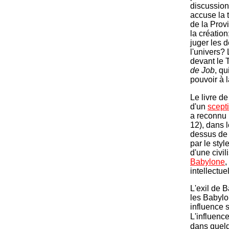
discussion
accuse la 
de la Prov
la création
juger les 
l'univers? 
devant le T
de Job
, q
pouvoir à 
Le livre de 
d'un
scept
a reconnu 
12), dans 
dessus de s
par le sty
d'une civil
Babylone
,
intellectu
L'exil de B
les Babylo
influence s
L'influenc
dans quelq