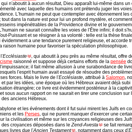
 qui n'aboutit à aucun résultat, Dieu apparaît lui-même dans un 
témerité avec laquelle des humains ont prétendu juger les voies
idence. L'humain ne peut que contempler avec étonnement les 
; tout dans la nature est pour lui un profond mystère, et comment 
desseins impénétrables de la Providence divine et le gouvernem
L'humain ne saurait connaître les voies de l'Être infini; il doit s'h
out-Puissant et se résigner à sa volonté : telle est la thèse fina
ui évidemment a une tendance purement religieuse, et accorde t
la raison humaine pour favoriser la spéculation philosophique.
l'
Ecclésiaste
, qui aboutit à peu près au même résultat, offre d
icisme
raisonné et suppose déjà certains efforts de la
pensée
do
l'impuissance; il fait même allusion à une surabondance de livres
lesquels l'esprit humain avait essayé de résoudre des problème
es forces. Mais le livre de l'
Ecclésiaste
, attribué à
Salomon
, n
le et par les idées, une époque où les Hébreux avaient déjà subi 
isation étrangère; ce livre est évidemment postérieur à la captivi
 et sous aucun rapport on ne saurait en tirer une conclusion sur l
el des anciens Hébreux.
abylone et les événements dont il fut suivi mirent les Juifs en c
niens et les
Perses
, qui ne purent manquer d'exercer une certa
ur la civilisation et même sur les croyances religieuses des Juif
e des croyances déposées dans le
Zend-Avesta
se fait remar
ues livres due l'
Ancien Testament
, notamment dans ceux d'
E