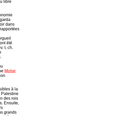
u libre
ionomie
regarda
oir dans
 rapportées
orgueil
ont été
liv. I, ch.
e
a
pu
que
Moïse
ion
ibles à la
a Palestine
on des rois
s. Ensuite,
rs
lus grands