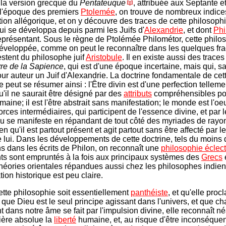
la version grecque du
Pentateuque
, attribuée aux Septante et
 l'époque des premiers
Ptolemée
, on trouve de nombreux indice
ation allégorique, et on y découvre des traces de cette philosoph
qui se développa depuis parmi les Juifs d'
Alexandrie
, et dont
Phi
représentant. Sous le règne de Ptolémée Philométor, cette philos
développée, comme on peut le reconnaître dans les quelques fr
estent du philosophe juif
Aristobule
. Il en existe aussi des trace
vre de la Sapience
, qui est d'une époque incertaine, mais qui, 
our auteur un Juif d'Alexandrie. La doctrine fondamentale de cet
 peut se résumer ainsi : l'Être divin est d'une perfection telleme
u'il ne saurait être désigné par des
attributs
compréhensibles po
ine; il est l'être abstrait sans manifestation; le monde est l'oe
orces intermédiaires, qui participent de l'essence divine, et par 
u se manifeste en répandant de tout côté des myriades de rayon
 qu'il est partout présent et agit partout sans être affecté par l
lui. Dans les développements de cette doctrine, tels du moins
ns dans les écrits de Philon, on reconnaît une
philosophie éclec
ts sont empruntés à la fois aux principaux systèmes des
Grecs
théories orientales répandues aussi chez les philosophes indien
iation historique est peu claire.
tte philosophie soit essentiellement
panthéiste
, et qu'elle proc
que Dieu est le seul principe agissant dans l'univers, et que c
dans notre âme se fait par l'impulsion divine, elle reconnaît 
ière absolue la
liberté
humaine, et, au risque d'être inconséquent