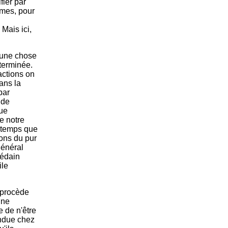
fier par
mmes, pour
Mais ici,
e une chose
terminée.
actions on
ans la
par
 de
vue
ue notre
e temps que
ons du pur
général
dédain
ile
ù procède
Une
e de n'être
endue chez