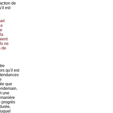
action de
'il est
art
la
ne
la
aient
ils ne
s de
tre
s qu'il est
s tendances
e
dée que
lendemain.
et une
 manière
e progrès
 durée,
 duquel