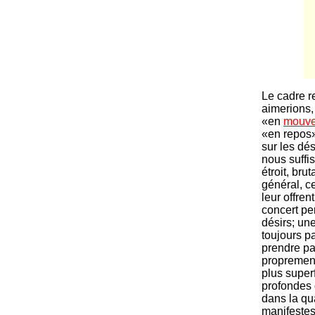
Le cadre r
aimerions, 
«en
mouv
«en repos» 
sur les dés
nous suffi
étroit, bru
général, ce
leur offren
concert pe
désirs; un
toujours pa
prendre pa
proprement
plus super
profondes 
dans la qua
manifestes