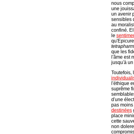
nous compr
une jouis
un avenir 
sensibles 
au moralis
confiné. El
le
sentime
qu'Epicure,
tetraphar
que les fid
l'âme est m
jusqu'à un 
Toutefois, 
individuali
l'éthique 
suprême fin
semblables.
d'une élec
pas moins 
destinées
place minim
cette sauv
non dolere
compromis