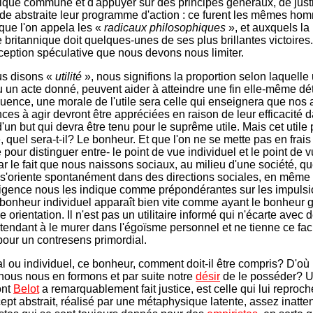
hique commune et d'appuyer sur des principes généraux, de justi
e abstraite leur programme d'action : ce furent les mêmes ho
 que l'on appela les «
radicaux philosophiques
», et auxquels la
britannique doit quelques-unes de ses plus brillantes victoires. 
acception spéculative que nous devons nous limiter.
s disons «
utilité
», nous signifions la proportion selon laquell
 un acte donné, peuvent aider à atteindre une fin elle-même dé
ence, une morale de l'utile sera celle qui enseignera que nos 
ces à agir devront être appréciées en raison de leur efficacité d
'un but qui devra être tenu pour le suprême utile. Mais cet utile 
 quel sera-t-il? Le bonheur. Et que l'on ne se mette pas en frais
 pour distinguer entre- le point de vue individuel et le point de 
Par le fait que nous naissons sociaux, au milieu d'une société, q
é s'oriente spontanément dans des directions sociales, en mêm
lligence nous les indique comme prépondérantes sur les impulsi
e bonheur individuel apparaît bien vite comme ayant le bonheur 
 orientation. Il n'est pas un utilitaire informé qui n'écarte avec 
n tendant à le murer dans l'égoïsme personnel et ne tienne ce fac
our un contresens primordial.
al ou individuel, ce bonheur, comment doit-il être compris? D'o
 nous nous en formons et par suite notre
désir
de le posséder? 
ont
Belot
a remarquablement fait justice, est celle qui lui reproch
ept abstrait, réalisé par une métaphysique latente, assez inatt