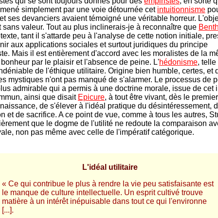
stes qui se sont toujours donnés pour des
empiristes
, en sorte q
amené simplement par une voie détournée cet
intuitionnisme
pou
 et ses devanciers avaient témoigné une véritable horreur. L'objec
t sans valeur. Tout au plus inclinerais-je à reconnaître que
Bent
exte, tant il s'attarde peu à l'analyse de cette notion initiale, pre
nir aux applications sociales et surtout juridiques du principe
e. Mais il est entièrement d'accord avec les moralistes de la 
e bonheur par le plaisir et l'absence de peine. L'
hédonisme
, tell
ndéniable de l'éthique utilitaire. Origine bien humble, certes, et 
s mystiques n'ont pas manqué de s'alarmer. Le processus de 
lus admirable qui a permis à une doctrine morale, issue de cet in
ommun, ainsi que disait
Epicure
, à tout être vivant, dès le premier
s naissance, de s'élever à l'idéal pratique du désintéressement, 
n et de sacrifice. A ce point de vue, comme à tous les autres, Stu
ièrement que le dogme de l'utilité ne redoute la comparaison a
ivale, non pas même avec celle de l'impératif catégorique.
L'idéal utilitaire
« Ce qui contribue le plus à rendre la vie peu satisfaisante est
le manque de culture intellectuelle. Un esprit cultivé trouve
matière à un intérêt inépuisable dans tout ce qui l'environne
[...].