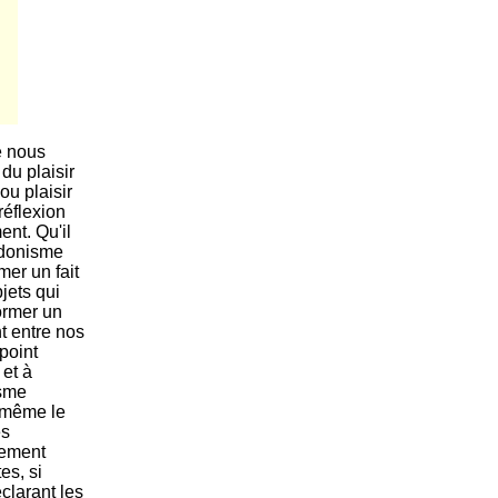
e nous
 du plaisir
ou plaisir
réflexion
ent. Qu'il
édonisme
mer un fait
jets qui
former un
t entre nos
point
 et à
isme
, même le
es
lement
es, si
clarant les