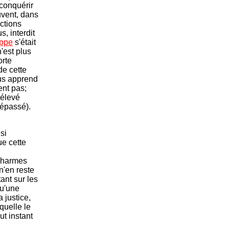
conquérir
vent, dans
actions
, interdit
ippe
s'était
'est plus
orte
de cette
s apprend
ent pas;
 élevé
dépassé).
si
e cette
 charmes
n'en reste
ant sur les
qu'une
 justice,
quelle le
ut instant