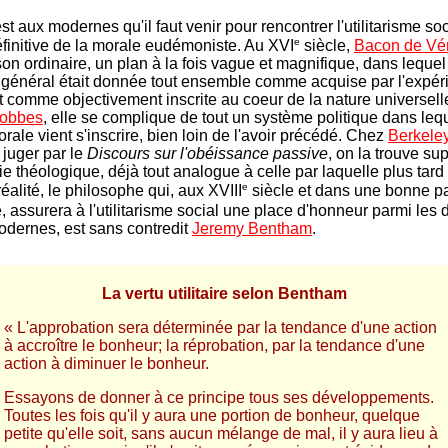
est aux modernes qu'il faut venir pour rencontrer l'utilitarisme soci
e
éfinitive de la morale eudémoniste. Au XVI
siècle,
Bacon de Vé
 son ordinaire, un plan à la fois vague et magnifique, dans leque
êt général était donnée tout ensemble comme acquise par l'expé
 comme objectivement inscrite au coeur de la nature universell
obbes
, elle se complique de tout un système politique dans lequ
rale vient s'inscrire, bien loin de l'avoir précédé. Chez
Berkele
 juger par le
Discours sur l'obéissance passive
, on la trouve s
e théologique, déjà tout analogue à celle par laquelle plus tard s
e
éalité, le philosophe qui, aux XVIII
siècle et dans une bonne pa
, assurera à l'utilitarisme social une place d'honneur parmi les 
dernes, est sans contredit
Jeremy Bentham
.
La vertu utilitaire selon Bentham
« L'approbation sera déterminée par la tendance d'une action
à accroître le bonheur; la réprobation, par la tendance d'une
action à diminuer le bonheur.
Essayons de donner à ce principe tous ses développements.
Toutes les fois qu'il y aura une portion de bonheur, quelque
petite qu'elle soit, sans aucun mélange de mal, il y aura lieu à