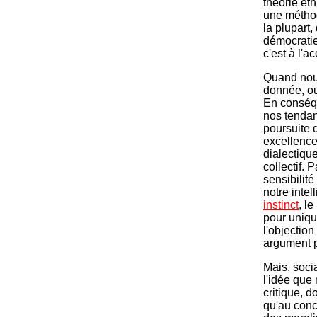
théorie ét
une méthod
la plupart,
démocratie 
c'est à l'
Quand nou
donnée, ou
En conséqu
nos tendan
poursuite d
excellence,
dialectique
collectif. 
sensibilit
notre inte
instinct
, l
pour unique
l'objectio
argument p
Mais, soci
l'idée que
critique, d
qu'au conc