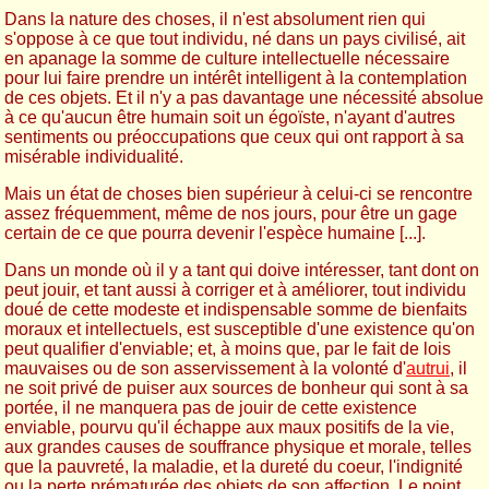
Dans la nature des choses, il n'est absolument rien qui
s'oppose à ce que tout individu, né dans un pays civilisé, ait
en apanage la somme de culture intellectuelle nécessaire
pour lui faire prendre un intérêt intelligent à la contemplation
de ces objets. Et il n'y a pas davantage une nécessité absolue
à ce qu'aucun être humain soit un égoïste, n'ayant d'autres
sentiments ou préoccupations que ceux qui ont rapport à sa
misérable individualité.
Mais un état de choses bien supérieur à celui-ci se rencontre
assez fréquemment, même de nos jours, pour être un gage
certain de ce que pourra devenir l'espèce humaine [...].
Dans un monde où il y a tant qui doive intéresser, tant dont on
peut jouir, et tant aussi à corriger et à améliorer, tout individu
doué de cette modeste et indispensable somme de bienfaits
moraux et intellectuels, est susceptible d'une existence qu'on
peut qualifier d'enviable; et, à moins que, par le fait de lois
mauvaises ou de son asservissement à la volonté d'
autrui
, il
ne soit privé de puiser aux sources de bonheur qui sont à sa
portée, il ne manquera pas de jouir de cette existence
enviable, pourvu qu'il échappe aux maux positifs de la vie,
aux grandes causes de souffrance physique et morale, telles
que la pauvreté, la maladie, et la dureté du coeur, l'indignité
ou la perte prématurée des objets de son affection. Le point