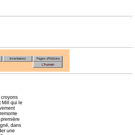
n croyons
t Mill qui le
tivement
 remonte
a première
igné, dans
der une