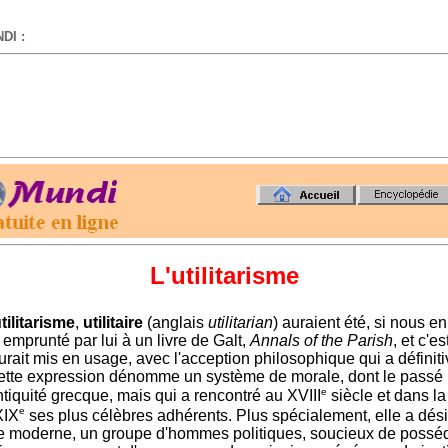
DI :
-
L'utilitarisme
tilitarisme
,
utilitaire
(anglais
utilitarian
) auraient été, si nous e
, emprunté par lui à un livre de Galt,
Annals of the Parish
, et c'es
aurait mis en usage, avec l'acception philosophique qui a défini
ette expression dénomme un système de morale, dont le passé
e
ntiquité grecque, mais qui a rencontré au XVIII
siècle et dans l
e
XIX
ses plus célèbres adhérents. Plus spécialement, elle a dés
re moderne, un groupe d'hommes politiques, soucieux de possé