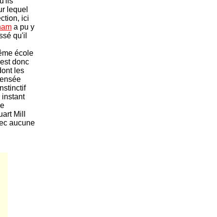
u'ils
r lequel
tion, ici
ham
a pu y
ssé qu'il
même école
e est donc
dont les
pensée
stinctif
 instant
de
art Mill
vec aucune