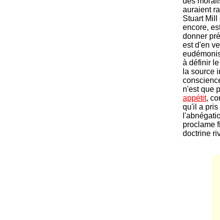
des morali
auraient r
Stuart Mill
encore, es
donner prét
est d'en ve
eudémonist
à définir l
la source i
conscience
n'est que p
appétit
, c
qu'il a pri
l'abnégatio
proclame f
doctrine r
-