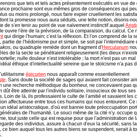
enons que tels et tels actes présentement exécutés en vue de 
sance prochaine sont eux-mêmes gros de conséquences qui peu
plus ou moins prolongé, nous faire expier cruellement les satisf
dont la promesse nous aura séduits, une telle notion, disons-nous
te de s'en tenir au point de vue naïvement instinctif auquel
Arist
le ouvre l'ère de la prévision, de la comparaison, du calcul. Ce n
nt
qui dirige l'humain; c'est la réflexion. Et l'on comprend de la s
 partie de l'hédonisme pur et simple, se soit par l'intermédiaire 
makos
, ou quadruple remède dont un fragment d'
Herculanum
nou
èles de la secte se pénétraient religieusement (les dieux n'exist
ortelle; nulle douleur n'est intolérable ; la mort n'est pas un mal
idéal éthique d'intellectualité sereine que le stoïcisme n'a pas 
l'utilitarisme
épicurien
nous apparaît comme essentiellement
ste
. Sans doute la société de sages qui avaient fait consister ain
en une recherche méthodique du bonheur, ne concevaient pas qu
 dût être atteinte par l'individu solitaire, insoucieux de tous ses
 Loin de là, ils professaient le culte de l'amitié et savaient les
tion affectueuse entre tous ces humains qui nous entourent. Ce 
un idéal aristocratique, d'où est bannie toute préoccupation port
générales de l'humanité. Le souci même de la cité n'y. occupe 
e, tout juste celle qui est requise pour que l'administration de la
egarde des individus, assure à chacun d'eux la sécurité, sans la
, ce bien auquel tous les autres biens se suspendent, serait à to
.