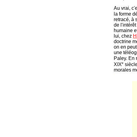
Au vrai, c'
la forme d
retracé, à
de l'intér
humaine et
lui, chez
H
doctrine mo
on en peut
une téléogi
Paley. En r
e
XIX
siècle
morales mo
-