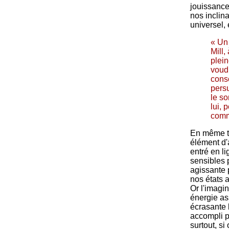
jouissance
nos inclina
universel, 
« Un 
Mill,
plein
voudr
consc
persu
le so
lui, 
comm
En même te
élément d'
entré en l
sensibles p
agissante p
nos états 
Or l'imagi
énergie as
écrasante 
accompli p
surtout, si