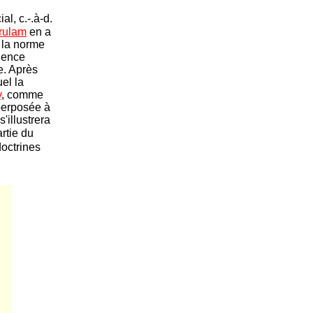
al, c.-.à-d.
rulam
en a
l la norme
rience
e. Après
el la
y
, comme
uperposée à
'illustrera
rtie du
doctrines