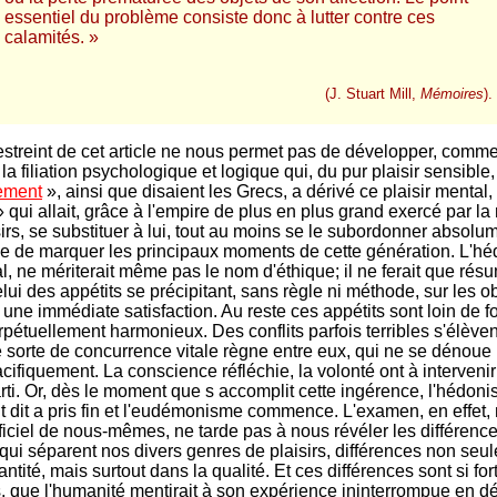
essentiel du problème consiste donc à lutter contre ces
calamités. »
(J. Stuart Mill,
Mémoires
).
estreint de cet article ne nous permet pas de développer, comm
la filiation psychologique et logique qui, du pur plaisir sensible,
ement
», ainsi que disaient les Grecs, a dérivé ce plaisir mental, 
qui allait, grâce à l'empire de plus en plus grand exercé par la 
irs, se substituer à lui, tout au moins se le subordonner absolum
se de marquer les principaux moments de cette génération. L'h
tal, ne mériterait même pas le nom d'éthique; il ne ferait que résu
lui des appétits se précipitant, sans règle ni méthode, sur les ob
t une immédiate satisfaction. Au reste ces appétits sont loin de 
rpétuellement harmonieux. Des conflits parfois terribles s'élèven
e sorte de concurrence vitale règne entre eux, qui ne se dénoue 
cifiquement. La conscience réfléchie, la volonté ont à intervenir
rti. Or, dès le moment que s accomplit cette ingérence, l'hédon
 dit a pris fin et l'eudémonisme commence. L'examen, en effet
ficiel de nous-mêmes, ne tarde pas à nous révéler les différenc
qui séparent nos divers genres de plaisirs, différences non seu
ntité, mais surtout dans la qualité. Et ces différences sont si fort
, que l'humanité mentirait à son expérience ininterrompue en dé