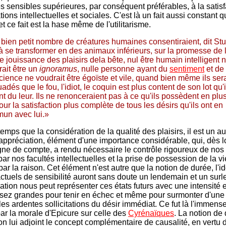
s sensibles supérieures, par conséquent préférables, à la satisf
tions intellectuelles et sociales. C'est là un fait aussi constant qu
et ce fait est la hase même de l'utilitarisme.
bien petit nombre de créatures humaines consentiraient, dit Stu
 à se transformer en des animaux inférieurs, sur la promesse de 
e jouissance des plaisirs dela bête, nul être humain intelligent 
ait être un
ignoramus
, nulle personne ayant du
sentiment
et de 
ience ne voudrait être égoïste et vile, quand bien même ils ser
adés que le fou, l'idiot, le coquin est plus content de son lot qu'
nt du leur. Ils ne renonceraient pas à ce qu'ils possèdent en plu
pour la satisfaction plus complète de tous les désirs qu'ils ont en
un avec lui.»
mps que la considération de la qualité des plaisirs, il est un au
appréciation, élément d'une importance considérable, qui, dès lor
igne de compte, a rendu nécessaire le contrôle rigoureux de no
ar nos facultés intellectuelles et la prise de possession de la vi
ar la raison. Cet élément n'est autre que la notion de durée, l'i
actuels de sensibilité auront sans doute un lendemain et un sur
nation nous peut représenter ces états futurs avec une intensité 
sez grandes pour tenir en échec et même pour surmonter d'une
les ardentes sollicitations du désir immédiat. Ce fut là l'immens
ar la morale d'Epicure sur celle des
Cyrénaïques
. La notion de
 on lui adjoint le concept complémentaire de causalité, en vertu