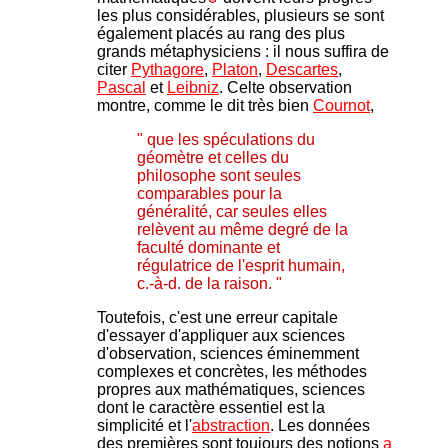
les plus considérables, plusieurs se sont
également placés au rang des plus
grands métaphysiciens : il nous suffira de
citer
Pythagore
,
Platon
,
Descartes
,
Pascal
et
Leibniz
. Celte observation
montre, comme le dit très bien
Cournot
,
" que les spéculations du
géomètre et celles du
philosophe sont seules
comparables pour la
généralité, car seules elles
relèvent au même degré de la
faculté dominante et
régulatrice de l'esprit humain,
c.-à-d. de la raison. "
Toutefois, c'est une erreur capitale
d'essayer d'appliquer aux sciences
d'observation, sciences éminemment
complexes et concrètes, les méthodes
propres aux mathématiques, sciences
dont le caractère essentiel est la
simplicité et l'
abstraction
. Les données
des premières sont toujours des notions
a