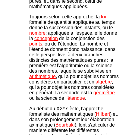
pures, et, dans le second, celui de
mathématiques appliquées.
Toujours selon cette approche, la
loi
formelle de quantité appliquée au temps
donne la succession des instants, ou le
nombre
; appliquée à l'espace, elle donne
la
conception
de la conjonction des
points
, ou de l'étendue. La nombre et
l'étendue donnent donc naissance, dans
cette perspective, à deux branches
distinctes des mathématiques pures : la
première est l'algorithmie ou la science
des nombres, laquelle se subdivise en
arithmétique
, qui a pour objet les nombres
considérés en particulier, et en
algèbre
,
qui a pour objet les nombres considérés
en général. La seconde est la
géométrie
ou la science de l'
étendue
.
e
Au début du XX
siècle, l'approche
formaliste des mathématiques (
Hilbert
) et,
dans son prolongement leur élaboration
aximatique (
Bourbaki
), font s'articuler de
manière différente les différentes