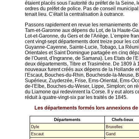
étaient placés sous l'autorité du préfet de la Seine
ordres du préfet de police. Pas de conseil municipal
tenait lieu. C'était la centralisation à outrance.
Passons rapidement en revue les remaniements de te
Tarn-et-Garonne aux dépens du Lot, de la Haute-Gar
Lot-et-Garonne, du Gers et de l'Ariège. L'empire fra
cent vingt-sept départements dont treize pour les c
Guyanne-Cayenne, Sainte-Lucie, Tobago, La Réunion,
Orientales et Saint Domingue partagée en cinq dépa
de l'Ouest, d'Ingranne, de Samana). Les Etats de l'
deux départements, Tibre et Trasimène. De 1809 à 
nouveaux furent créés aux dépens de la Hollande e
l'Escaut, Bouches-du-Rhin, Bouchesde-la-Meuse, Bo
Supérieur, Zuyderzée, Frise, Ems-Oriental, Ems-Oc
de-l'Elbe, Bouches-du-Weser, Lippe, Simplon; on ré
du Liamone qui redevinrent la Corse. Il y eut alors 
réduit à quatre-vingt-six par les traités de 1845.
Les départements formés lors annexions de l
Départements
Chefs-lieux
Dyle
Bruxelles
Escaut
Gand