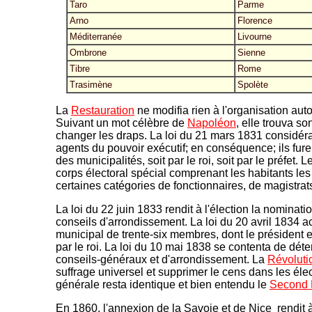
Taro
Parme
Arno
Florence
Méditerranée
Livourne
Ombrone
Sienne
Tibre
Rome
Trasimène
Spolète
La
Restauration
ne modifia rien à l'organisation autor
Suivant un mot célèbre de
Napoléon
, elle trouva so
changer les draps. La loi du 21 mars 1831 considér
agents du pouvoir exécutif; en conséquence; ils fur
des municipalités, soit par le roi, soit par le préfet. 
corps électoral spécial comprenant les habitants l
certaines catégories de fonctionnaires, de magistrats 
La loi du 22 juin 1833 rendit à l'élection la nominat
conseils d'arrondissement. La loi du 20 avril 1834 a
municipal de trente-six membres, dont le président 
par le roi. La loi du 10 mai 1838 se contenta de déte
conseils-généraux et d'arrondissement. La
Révoluti
suffrage universel et supprimer le cens dans les élec
générale resta identique et bien entendu le
Second 
En 1860, l'annexion de la Savoie et de Nice rendit à