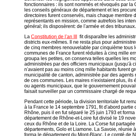
fonctionnaires : ils sont nommés et révoqués par l
les conseils généraux de département et les procur
directoires furent conservés, mais chaque membre dut
représentants en mission, comme autrefois les inten
général; ils disposèrent: de l'armée et des tribunaux
La
Constitution de l'an III
fit disparaître les administr
districts eux-mêmes. Il ne resta plus pour administre
de cinq membres renouvelable par cinquième tous le
communes de France furent réduites à cinq mille env
groupa les petites, on conserva telles quelles les m
administrées par des officiers municipaux (jusqu'à ci
n'avaient pas au moins cinq mille habitants furent 
municipalité de canton, administrée par des agen
de ces communes. Les maires n'existaient plus, ils é
ou agents municipaux, que le gouvernement pouvait 
faisait surveiller par un commissaire chargé de requér
Pendant cette période, la division territoriale fut r
à la France le 14 septembre 1791, fit d'abord part
Rhône, puis il en fut séparé le 25 juin 1793 et form
département de Rhône-et-Loire fut divisé le 19 no
ceux du Rhône et de la Loire. La Corse fut partagée 
départements, Golo et Liamone. La Savoie, réunie 
forma le département du Mont-Blanc. Le comté de Ni