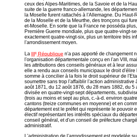
ceux des Alpes-Maritimes, de la Savoie et de la Hau
suite de la guerre franco-allemande, les départeme
la Moselle furent rattachés à l'Allemagne. Du Haut-Rhin
de la Moselle et de la Meurthe, des tronçons qui fu
et-Moselle. En sorte que la France ne posséda plus
Première Guerre mondiale, plus que quatre-vingt-se
exactement quatre-vingt-six, plus un territoire très in
l'arrondissement moyen.
e
La
III
République
n'a pas apporté de changement no
l'organisation départementale conçu en l'an VIII, mai
les attributions des conseils généraux et à leur ass
elle a rendu aux conseils municipaux le droit d'élire
somme à concilier à la fois le droit supérieur de l'Etat
soumettre sans trop l'affaiblir l'action administrative
août 1871, du 12 août 1876, du 28 mars 1882, du 5 a
divisée en quatre-vingt-sept départements, subdivi
(trois au moins et sept au plus, c.-à-d. environ quat
cantons (treize communes en moyenne) et en commu
département est le préfet qui représente le pouvoir ex
électif représentant les intérêts spéciaux du départe
conseil général, et d'un conseil de préfecture chargé
administratif.
L'administration de l'arrondissement est modelée sur