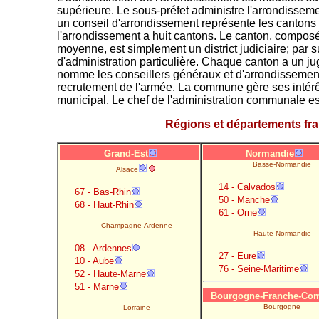
supérieure. Le sous-préfet administre l'arrondissemen
un conseil d'arrondissement représente les cantons
l'arrondissement a huit cantons. Le canton, compo
moyenne, est simplement un district judiciaire; par su
d'administration particulière. Chaque canton a un jug
nomme les conseillers généraux et d'arrondissement e
recrutement de l'armée. La commune gère ses intérêt
municipal. Le chef de l'administration communale es
Régions et départements fra
Grand-Est
Normandie
Basse-Normandie
Alsace
14 - Calvados
67 - Bas-Rhin
50 - Manche
68 - Haut-Rhin
61 - Orne
Champagne-Ardenne
Haute-Normandie
08 - Ardennes
27 - Eure
10 - Aube
76 - Seine-Maritime
52 - Haute-Marne
51 - Marne
Bourgogne-Franche-Com
Bourgogne
Lorraine