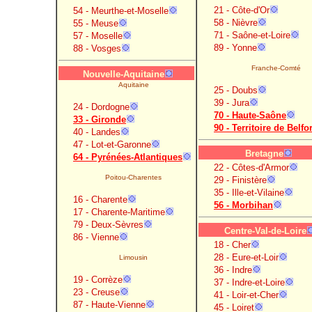
21 - Côte-d'Or
54 - Meurthe-et-Moselle
58 - Nièvre
55 - Meuse
71 - Saône-et-Loire
57 - Moselle
89 - Yonne
88 - Vosges
Franche-Comté
Nouvelle-Aquitaine
Aquitaine
25 - Doubs
39 - Jura
24 - Dordogne
70 - Haute-Saône
33 - Gironde
90 - Territoire de Belfor
40 - Landes
47 - Lot-et-Garonne
Bretagne
64 - Pyrénées-Atlantiques
22 - Côtes-d'Armor
Poitou-Charentes
29 - Finistère
35 - Ille-et-Vilaine
16 - Charente
56 - Morbihan
17 - Charente-Maritime
79 - Deux-Sèvres
Centre-Val-de-Loire
86 - Vienne
18 - Cher
28 - Eure-et-Loir
Limousin
36 - Indre
19 - Corrèze
37 - Indre-et-Loire
23 - Creuse
41 - Loir-et-Cher
87 - Haute-Vienne
45 - Loiret