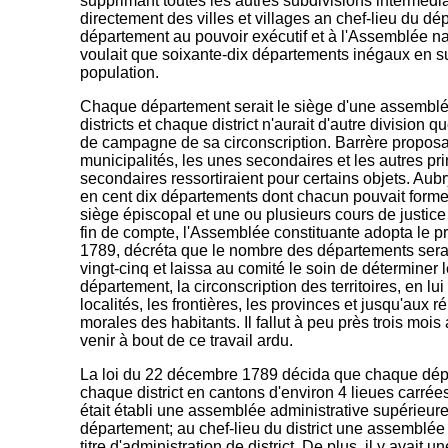
supprimant toutes les autres subdivisions interméd
directement des villes et villages an chef-lieu du d
département au pouvoir exécutif et à l'Assemblée n
voulait que soixante-dix départements inégaux en s
population.
Chaque département serait le siège d'une assemblée
districts et chaque district n'aurait d'autre division 
de campagne de sa circonscription. Barrère proposai
municipalités, les unes secondaires et les autres pr
secondaires ressortiraient pour certains objets. Aubry
en cent dix départements dont chacun pouvait forme
siège épiscopal et une ou plusieurs cours de justic
fin de compte, l'Assemblée constituante adopta le p
1789, décréta que le nombre des départements serai
vingt-cinq et laissa au comité le soin de déterminer 
département, la circonscription des territoires, en lu
localités, les frontières, les provinces et jusqu'aux
morales des habitants. Il fallut à peu près trois mois
venir à bout de ce travail ardu.
La loi du 22 décembre 1789 décida que chaque départ
chaque district en cantons d'environ 4 lieues carrées
était établi une assemblée administrative supérieure 
département; au chef-lieu du district une assemblée 
titre d'administration de district. De plus, il y avait 