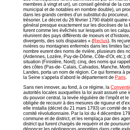
membres à vingt et un), un conseil général de la 
municipal et de notables en nombre double), un pr
dans les grands centres d'un substitut du procureur, u
trésorier. Le décret du 26 février 1790 établit quatr
général presque exactement sur les diocèses de la Fr
furent comme les évêchés sur lesquels on les calqu
réunirent des pays différents de moeurs et d'histoire
divergents, des sols disparates » (
Reclus
). Ils reçu
rivières ou montagnes enfermés dans les limites fac
nombre eurent des noms de rivière, plusieurs des 
(Ardennes, Lozère, Puy-de-Dôme, Côte-d'Or, etc.); 
situation (Finistère, Nord); cinq, des noms qui rappe
des côtes (Pas-de- Calais, Calvados, Manche, Morbi
Landes, porta un nom de région. Ce qui formera à p
la Seine s'appela d'abord le département de
Paris
.
Sans rien innover, au fond, à ce régime, la
Conventi
autorités locales auxquelles la loi avait assuré u
du pouvoir central, la levée régulière de l'impôt et le
obligée de recourir à des mesures de rigueur et d
elle installa (décret du 21 mars 1793) un comité de s
comité révolutionnaire. Par la loi du 4 décembre 17
commune et de district, et les remplaça par des ag
district qui furent chargés de requérir et de poursuiv
dénoncer les négligences apportées dans cette exéc