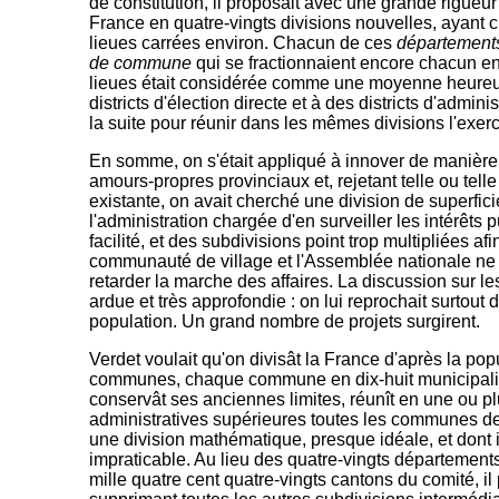
de constitution, il proposait avec une grande rigueu
France en quatre-vingts divisions nouvelles, ayant
lieues carrées environ. Chacun de ces
département
de commune
qui se fractionnaient encore chacun e
lieues était considérée comme une moyenne heureus
districts d'élection directe et à des districts d'admini
la suite pour réunir dans les mêmes divisions l'exer
En somme, on s'était appliqué à innover de manière 
amours-propres provinciaux et, rejetant telle ou telle 
existante, on avait cherché une division de superfic
l'administration chargée d'en surveiller les intérêts p
facilité, et des subdivisions point trop multipliées af
communauté de village et l'Assemblée nationale n
retarder la marche des affaires. La discussion sur le
ardue et très approfondie : on lui reprochait surtout 
population. Un grand nombre de projets surgirent.
Verdet voulait qu'on divisât la France d'après la pop
communes, chaque commune en dix-huit municipalit
conservât ses anciennes limites, réunît en une ou 
administratives supérieures toutes les communes de
une division mathématique, presque idéale, et dont 
impraticable. Au lieu des quatre-vingts départements, 
mille quatre cent quatre-vingts cantons du comité, i