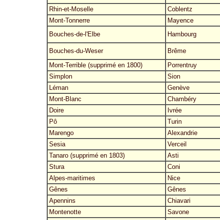
Rhin-et-Moselle
Coblentz
Mont-Tonnerre
Mayence
Bouches-de-l'Elbe
Hambourg
Bouches-du-Weser
Brême
Mont-Terrible (supprimé en 1800)
Porrentruy
Simplon
Sion
Léman
Genève
Mont-Blanc
Chambéry
Doire
Ivrée
Pô
Turin
Marengo
Alexandrie
Sesia
Verceil
Tanaro (supprimé en 1803)
Asti
Stura
Coni
Alpes-maritimes
Nice
Gênes
Gênes
Apennins
Chiavari
Montenotte
Savone