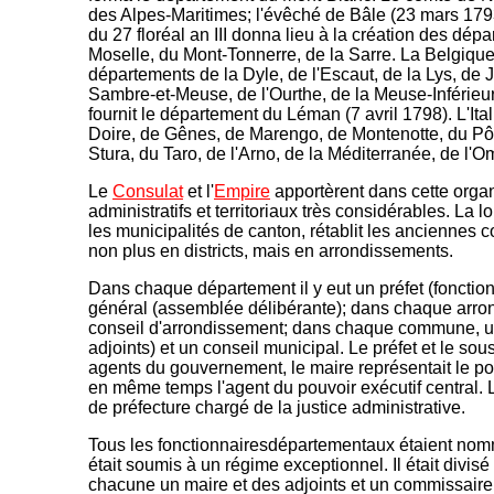
des Alpes-Maritimes; l'évêché de Bâle (23 mars 1793)
du 27 floréal an III donna lieu à la création des dép
Moselle, du Mont-Tonnerre, de la Sarre. La Belgique 
départements de la Dyle, de l'Escaut, de la Lys, de
Sambre-et-Meuse, de l'Ourthe, de la Meuse-Inférie
fournit le département du Léman (7 avril 1798). L'Ita
Doire, de Gênes, de Marengo, de Montenotte, du Pô,
Stura, du Taro, de l'Arno, de la Méditerranée, de l'
Le
Consulat
et l'
Empire
apportèrent dans cette org
administratifs et territoriaux très considérables. La 
les municipalités de canton, rétablit les anciennes
non plus en districts, mais en arrondissements.
Dans chaque département il y eut un préfet (fonction
général (assemblée délibérante); dans chaque arron
conseil d'arrondissement; dans chaque commune, un
adjoints) et un conseil municipal. Le préfet et le so
agents du gouvernement, le maire représentait le p
en même temps l'agent du pouvoir exécutif central. Le
de préfecture chargé de la justice administrative.
Tous les fonctionnairesdépartementaux étaient nom
était soumis à un régime exceptionnel. Il était divis
chacune un maire et des adjoints et un commissaire