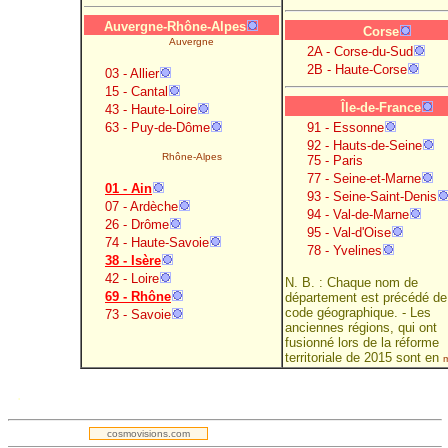
Auvergne-Rhône-Alpes
Corse
Auvergne
2A - Corse-du-Sud
2B - Haute-Corse
03 - Allier
15 - Cantal
Île-de-France
43 - Haute-Loire
63 - Puy-de-Dôme
91 - Essonne
92 - Hauts-de-Seine
Rhône-Alpes
75 - Paris
77 - Seine-et-Marne
01 - Ain
93 - Seine-Saint-Denis
07 - Ardèche
94 - Val-de-Marne
26 - Drôme
95 - Val-d'Oise
74 - Haute-Savoie
78 - Yvelines
38 - Isère
42 - Loire
N. B. : Chaque nom de
69 - Rhône
département est précédé de
code géographique. - Les
73 - Savoie
anciennes régions, qui ont
fusionné lors de la réforme
territoriale de 2015 sont en
.
cosmovisions.com