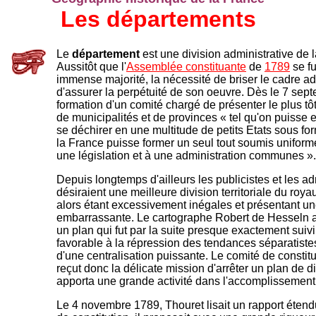
Les départements
Le
département
est une division administrative de 
Aussitôt que l'
Assemblée constituante
de
1789
se fu
immense majorité, la nécessité de briser le cadre adm
d'assurer la perpétuité de son oeuvre. Dès le 7 se
formation d'un comité chargé de présenter le plus tô
de municipalités et de provinces « tel qu'on puisse 
se déchirer en une multitude de petits Etats sous f
la France puisse former un seul tout soumis uniform
une législation et à une administration communes »
Depuis longtemps d'ailleurs les publicistes et les a
désiraient une meilleure division territoriale du roya
alors étant excessivement inégales et présentant un
embarrassante. Le cartographe Robert de Hesseln 
un plan qui fut par la suite presque exactement suiv
favorable à la répression des tendances séparatistes
d'une centralisation puissante. Le comité de constit
reçut donc la délicate mission d'arrêter un plan de d
apporta une grande activité dans l'accomplissement
Le 4 novembre 1789, Thouret lisait un rapport éten