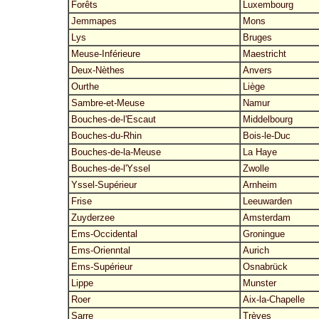
Forêts
Luxembourg
Jemmapes
Mons
Lys
Bruges
Meuse-Inférieure
Maestricht
Deux-Nèthes
Anvers
Ourthe
Liège
Sambre-et-Meuse
Namur
Bouches-de-l'Escaut
Middelbourg
Bouches-du-Rhin
Bois-le-Duc
Bouches-de-la-Meuse
La Haye
Bouches-de-l'Yssel
Zwolle
Yssel-Supérieur
Arnheim
Frise
Leeuwarden
Zuyderzee
Amsterdam
Ems-Occidental
Groningue
Ems-Orienntal
Aurich
Ems-Supérieur
Osnabrück
Lippe
Munster
Roer
Aix-la-Chapelle
Sarre
Trèves