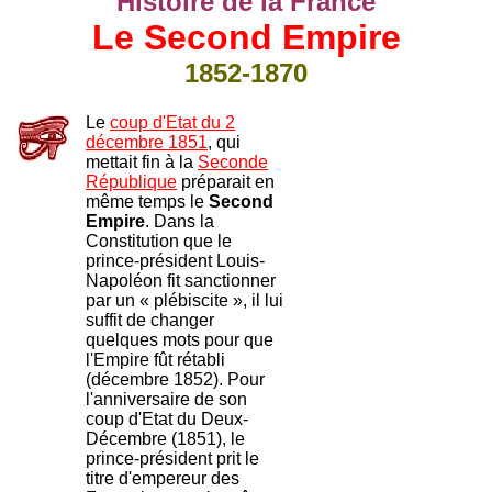
Histoire de la France
Le Second Empire
1852-1870
Le
coup d'Etat du 2
décembre 1851
, qui
mettait fin à la
Seconde
République
préparait en
même temps le
Second
Empire
. Dans la
Constitution que le
prince-président Louis-
Napoléon fit sanctionner
par un « plébiscite », il lui
suffit de changer
quelques mots pour que
l'Empire fût rétabli
(
décembre 1852). Pour
l'anniversaire de son
coup d'Etat du Deux-
Décembre (1851), le
prince-président prit le
titre d'empereur des