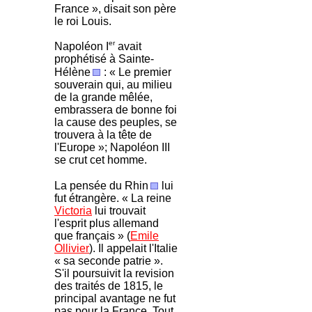
France », disait son père
le roi Louis.
er
Napoléon I
avait
prophétisé à Sainte-
Hélène
: « Le premier
souverain qui, au milieu
de la grande mêlée,
embrassera de bonne foi
la cause des peuples, se
trouvera à la tête de
l'Europe »; Napoléon III
se crut cet homme.
La pensée du Rhin
lui
fut étrangère. « La reine
Victoria
lui trouvait
l'esprit plus allemand
que français » (
Emile
Ollivier
). Il appelait l'Italie
« sa seconde patrie ».
S'il poursuivit la revision
des traités de 1815, le
principal avantage ne fut
pas pour la France. Tout