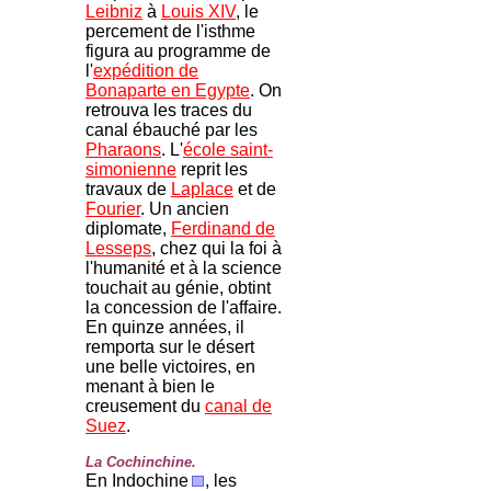
Leibniz
à
Louis XIV
, le
percement de l'isthme
figura au programme de
l'
expédition de
Bonaparte en Egypte
. On
retrouva les traces du
canal ébauché par les
Pharaons
. L'
école saint-
simonienne
reprit les
travaux de
Laplace
et de
Fourier
. Un ancien
diplomate,
Ferdinand de
Lesseps
, chez qui la foi à
l'humanité et à la science
touchait au génie, obtint
la concession de l'affaire.
En quinze années, il
remporta sur le désert
une belle victoires, en
menant à bien le
creusement du
canal de
Suez
.
La Cochinchine.
En Indochine
, les