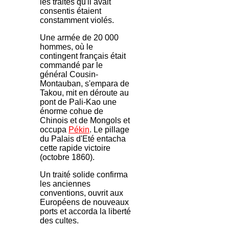
les traités qu'il avait
consentis étaient
constamment violés.
Une armée de 20 000
hommes, où le
contingent français était
commandé par le
général Cousin-
Montauban, s'empara de
Takou, mit en déroute au
pont de Pali-Kao une
énorme cohue de
Chinois et de Mongols et
occupa
Pékin
. Le pillage
du Palais d'Eté entacha
cette rapide victoire
(octobre 1860).
Un traité solide confirma
les anciennes
conventions, ouvrit aux
Européens de nouveaux
ports et accorda la liberté
des cultes.