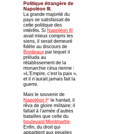
Politique étrangère de
Napoléon III.
La grande majorité du
pays se satisfaisait de
cette politique des
intérêts. Si
Napoléon Ill
avait mieux compris les
siens, il serait demeuré
fidèle au discours de
Bordeaux
par lequel il
préluda au
rétablissement de la
monarchie césa rienne :
«L'Empire, c'est la paix »,
et il n'aurait jamais fait la
guerre.
Mais le souvenir de
er
Napoléon I
le hantait, il
rêva de gloire militaire; il
fallait à l'armée d'autres
batailles que celle du
boulevard Montmartre
.
Enfin, du droit qui
appartient aux peuples