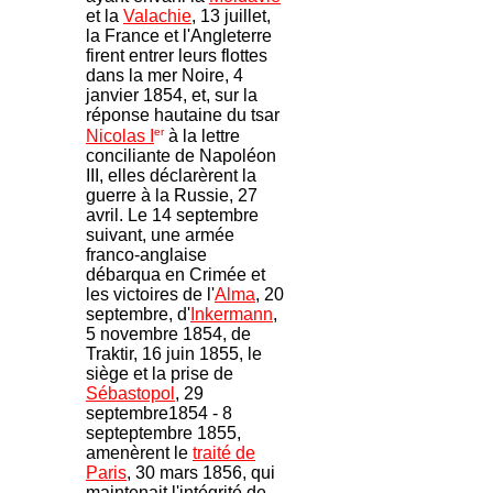
et la
Valachie
, 13 juillet,
la France et l'Angleterre
firent entrer leurs flottes
dans la mer Noire, 4
janvier 1854, et, sur la
réponse hautaine du tsar
er
Nicolas I
à la lettre
conciliante de Napoléon
III, elles déclarèrent la
guerre à la Russie, 27
avril. Le 14 septembre
suivant, une armée
franco-anglaise
débarqua en Crimée et
les victoires de l'
Alma
, 20
septembre, d'
Inkermann
,
5 novembre 1854, de
Traktir, 16 juin 1855, le
siège et la prise de
Sébastopol
, 29
septembre1854 - 8
septeptembre 1855,
amenèrent le
traité de
Paris
, 30 mars 1856, qui
maintenait l'intégrité de