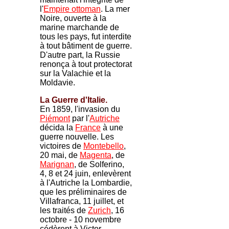
l'
Empire ottoman
. La mer
Noire, ouverte à la
marine marchande de
tous les pays, fut interdite
à tout bâtiment de guerre.
D'autre part, la Russie
renonça à tout protectorat
sur la Valachie et la
Moldavie.
La Guerre d'Italie.
En 1859, l'invasion du
Piémont
par l'
Autriche
décida la
France
à une
guerre nouvelle. Les
victoires de
Montebello
,
20 mai, de
Magenta
, de
Marignan
, de Solferino,
4, 8 et 24 juin, enlevèrent
à l'Autriche la Lombardie,
que les préliminaires de
Villafranca, 11 juillet, et
les traités de
Zurich
, 16
octobre - 10 novembre
cédèrent à Victor-