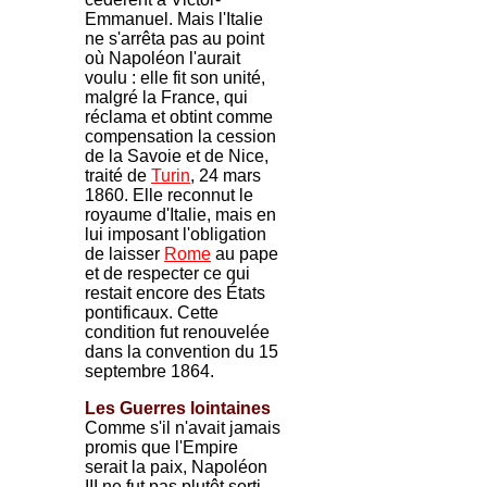
Emmanuel. Mais l'Italie
ne s'arrêta pas au point
où Napoléon l'aurait
voulu : elle fit son unité,
malgré la France, qui
réclama et obtint comme
compensation la cession
de la Savoie et de Nice,
traité de
Turin
, 24 mars
1860. Elle reconnut le
royaume d'Italie, mais en
lui imposant l'obligation
de laisser
Rome
au pape
et de respecter ce qui
restait encore des États
pontificaux. Cette
condition fut renouvelée
dans la convention du 15
septembre 1864.
Les Guerres lointaines
Comme s'il n'avait jamais
promis que l'Empire
serait la paix, Napoléon
III ne fut pas plutôt sorti