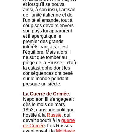
et lorsqu'il se trouva
ainsi, à son insu, l'artisan
de l'unité italienne et de
l'unité allemande, tout à
coup ses devoirs envers
son pays lui apparurent
et il aperçut que le
premier des grands
intérêts français, c'est
l'équilibre. Mais alors il
ne sut que tomber au
piège de la Prusse, - d'où
la catastrophe dont les
conséquences ont pesé
sur le monde pendant
presque un siècle.
La Guerre de Crimée.
Napoléon III s'engageait
dès le mois de mars
1853, dans une politique
hostile à la
Russie
, qui
devait aboutir à la
guerre
de Crimée
. Les Russes
ayant envahi la
Moldavie