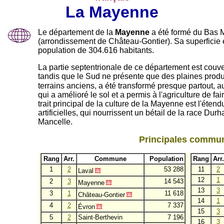
La Mayenne
Le département de la
Mayenne
a été formé du Bas M
(arrondissement de Château-Gontier). Sa superficie 
population de 304.616 habitants.
La partie septentrionale de ce département est couver
tandis que le Sud ne présente que des plaines produ
terrains anciens, a été transformé presque partout, a
qui a amélioré le sol et a permis à l'agriculture de fa
trait principal de la culture de la Mayenne est l'éten
artificielles, qui nourrissent un bétail de la race Du
Mancelle.
Principales commu
Rang
Arr.
Commune
Population
Rang
Arr.
1
2
53 288
11
2
Laval
12
1
2
3
14 543
Mayenne
13
3
3
1
11 618
Château-Gontier
14
1
4
2
7 337
Évron
15
3
5
2
Saint-Berthevin
7 196
16
3