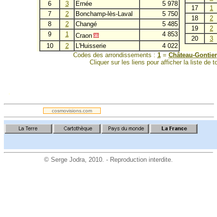
6
3
Ernée
5 978
17
1
7
2
Bonchamp-lès-Laval
5 750
18
2
8
2
Changé
5 485
19
2
9
1
4 853
Craon
20
3
10
2
L'Huisserie
4 022
Codes des arrondissements :
1
=
Château-Gontier
Cliquer sur les liens pour afficher la liste d
.
cosmovisions.com
©
Serge Jodra
, 2010. - Reproduction interdite.