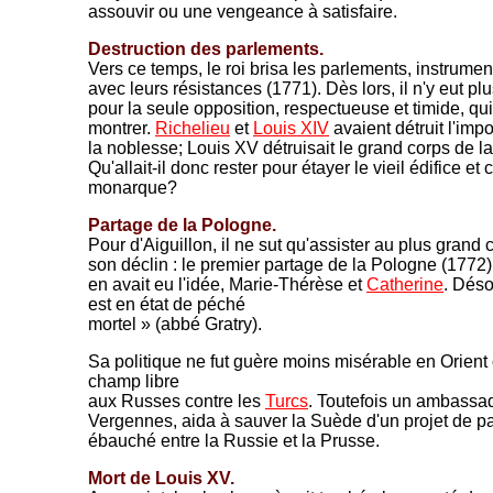
assouvir ou une vengeance à satisfaire.
Destruction des parlements.
Vers ce temps, le roi brisa les parlements, instrume
avec leurs résistances (1771). Dès lors, il n'y eut pl
pour la seule opposition, respectueuse et timide, qu
montrer.
Richelieu
et
Louis XIV
avaient détruit l'imp
la noblesse; Louis XV détruisait le grand corps de la
Qu'allait-il donc rester pour étayer le vieil édifice et c
monarque?
Partage de la Pologne.
Pour d'Aiguillon, il ne sut qu'assister au plus grand 
son déclin : le premier partage de la Pologne (1772)
en avait eu l'idée, Marie-Thérèse et
Catherine
. Déso
est en état de péché
mortel
»
(abbé Gratry).
Sa politique ne fut guère moins misérable en Orient o
champ libre
aux Russes contre les
Turcs
. Toutefois un ambassade
Vergennes, aida à sauver la Suède d'un projet de p
ébauché entre la Russie et la Prusse.
Mort de Louis XV.