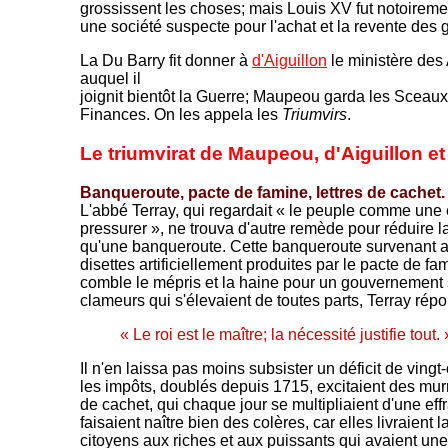
grossissent les choses; mais Louis XV fut notoireme
une société suspecte pour l'achat et la revente des g
La Du Barry fit donner à
d'Aiguillon
le ministère des 
auquel il
joignit bientôt la Guerre; Maupeou garda les Sceaux 
Finances. On les appela les
Triumvirs
.
Le triumvirat de Maupeou, d'Aiguillon e
Banqueroute, pacte de famine, lettres de cachet
L'abbé Terray, qui regardait « le peuple comme une 
pressurer », ne trouva d'autre remède pour réduire la
qu'une banqueroute. Cette banqueroute survenant a
disettes artificiellement produites par le pacte de fa
comble le mépris et la haine pour un gouvernement 
clameurs qui s'élevaient de toutes parts, Terray rép
« Le roi est le maître; la nécessité justifie tout. 
Il n'en laissa pas moins subsister un déficit de vingt-
les impôts, doublés depuis 1715, excitaient des murm
de cachet, qui chaque jour se multipliaient d'une ef
faisaient naître bien des colères, car elles livraient l
citoyens aux riches et aux puissants qui avaient un