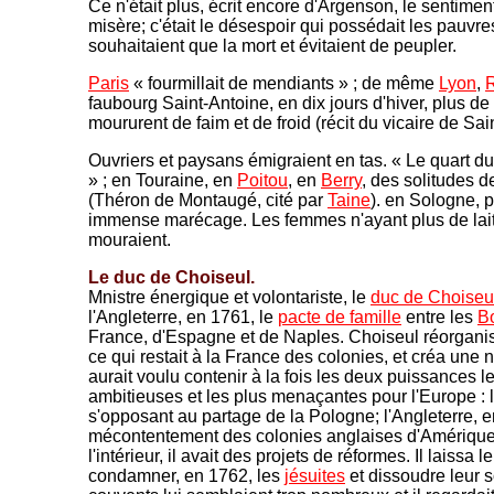
Ce n'était plus, écrit encore d'Argenson, le sentiment 
misère; c'était le désespoir qui possédait les pauvres
souhaitaient que la mort et évitaient de peupler.
Paris
« fourmillait de mendiants » ; de même
Lyon
,
faubourg Saint-Antoine, en dix jours d'hiver, plus 
moururent de faim et de froid (récit du vicaire de Sai
Ouvriers et paysans émigraient en tas. « Le quart du 
» ; en Touraine, en
Poitou
, en
Berry
, des solitudes 
(Théron de Montaugé, cité par
Taine
). en Sologne, p
immense marécage. Les femmes n'ayant plus de lait,
mouraient.
Le duc de Choiseul.
Mnistre énergique et volontariste, le
duc de Choiseu
l'Angleterre, en 1761, le
pacte de famille
entre les
B
France, d'Espagne et de Naples. Choiseul réorganisa 
ce qui restait à la France des colonies, et créa une n
aurait voulu contenir à la fois les deux puissances l
ambitieuses et les plus menaçantes pour l'Europe : 
s'opposant au partage de la Pologne; l'Angleterre, en
mécontentement des colonies anglaises d'Amérique.
l'intérieur, il avait des projets de réformes. Il laissa 
condamner, en 1762, les
jésuites
et dissoudre leur s