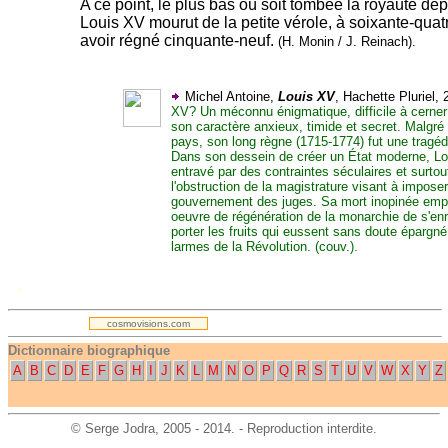
A ce point, le plus bas où soit tombée la royauté de
Louis XV mourut de la petite vérole, à soixante-quat
avoir régné cinquante-neuf.
(H. Monin / J. Reinach).
Michel Antoine,
Louis XV
, Hachette Pluriel, 
XV? Un méconnu énigmatique, difficile à cerner
son caractère anxieux, timide et secret. Malgré 
pays, son long règne (1715-1774) fut une tragédi
Dans son dessein de créer un État moderne, Lo
entravé par des contraintes séculaires et surtout
l'obstruction de la magistrature visant à imposer
gouvernement des juges. Sa mort inopinée em
oeuvre de régénération de la monarchie de s'enr
porter les fruits qui eussent sans doute épargné
larmes de la Révolution. (couv.).
.
cosmovisions.com
Dictionnaire biographique
A
B
C
D
E
F
G
H
I
J
K
L
M
N
O
P
Q
R
S
T
U
V
W
X
Y
Z
©
Serge Jodra
, 2005 - 2014. - Reproduction interdite.