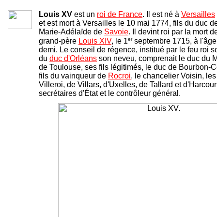
Louis XV
est un
roi de France
. Il est né à
Versailles
et est mort à Versailles le 10 mai 1774, fils du duc
Marie-Adélaïde de
Savoie
. Il devint roi par la mort d
er
grand-père
Louis XIV
, le 1
septembre 1715, à l'âge 
demi. Le conseil de régence, institué par le feu roi 
du
duc d'Orléans
son neveu, comprenait le duc du M
de Toulouse, ses fils légitimés, le duc de Bourbon-Co
fils du vainqueur de
Rocroi
, le chancelier Voisin, l
Villeroi, de Villars, d'Uxelles, de Tallard et d'Harcour
secrétaires d'État et le contrôleur général.
-