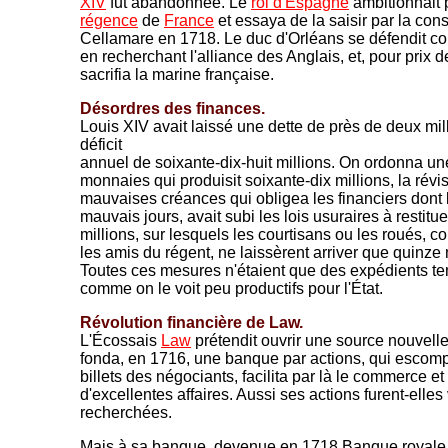
XIV
fut abandonnée. Le
roi d'Espagne
ambitionnait 
régence
de
France
et essaya de la saisir par la con
Cellamare en 1718. Le duc d'Orléans se défendit con
en recherchant l'alliance des Anglais, et, pour prix d
sacrifia la marine française.
Désordres des finances.
Louis XIV avait laissé une dette de près de deux mill
déficit
annuel de soixante-dix-huit millions. On ordonna un
monnaies qui produisit soixante-dix millions, la révi
mauvaises créances qui obligea les financiers dont l
mauvais jours, avait subi les lois usuraires à restitu
millions, sur lesquels les courtisans ou les roués, 
les amis du régent, ne laissèrent arriver que quinze m
Toutes ces mesures n'étaient que des expédients te
comme on le voit peu productifs pour l'État.
Révolution financière de Law.
L'Écossais
Law
prétendit ouvrir une source nouvelle 
fonda, en 1716, une banque par actions, qui escompt
billets des négociants, facilita par là le commerce et
d'excellentes affaires. Aussi ses actions furent-elle
recherchées.
Mais à sa banque, devenue en 1718 Banque royale,