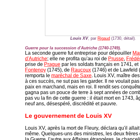
Louis XV
, par
Rigaud
(1730, détail).
Guerre pour la succession d'Autriche (1740-1749).
La seconde guerre fut entreprise pour dépouiller
Mar
d'Autriche
; elle ne profita qu'au roi de
Prusse
,
Frédér
prise de
Prague
par les soldats français en 1741, et 
Fontenoy
(1745), de
Raucoux
(1746) et de Lawfeld 
remporta le
maréchal de Saxe
. Louis XV, maître de
à ces succès, ne sut pas les garder. Il ne voulait pas fa
paix en marchand, mais en roi. Il rendit ses conquêt
gagna pas un pouce de terre à sept années de comba
pas vu la fin de cette guerre : il était mort en 1743, 
neuf ans, désespéré, discrédité et pauvre.
Le gouvernement de Louis XV
Louis XV, après la mort de Fleury, déclara qu'il allait
même. Quelques-uns des ministres, les deux frères 
la Guerre, l'autre aux Affaires étrangères, le chance