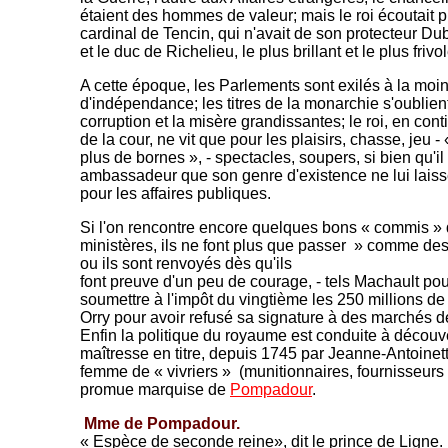
étaient des hommes de valeur; mais le roi écoutait pl
cardinal de Tencin, qui n'avait de son protecteur Du
et le duc de Richelieu, le plus brillant et le plus friv
A cette époque, les Parlements sont exilés à la moin
d'indépendance; les titres de la monarchie s'oublien
corruption et la misère grandissantes; le roi, en co
de la cour, ne vit que pour les plaisirs, chasse, jeu - 
plus de bornes », - spectacles, soupers, si bien qu'il 
ambassadeur que son genre d'existence ne lui lais
pour les affaires publiques.
Si l'on rencontre encore quelques bons « commis » 
ministères, ils ne font plus que passer » comme des
ou ils sont renvoyés dès qu'ils
font preuve d'un peu de courage, - tels Machault pou
soumettre à l'impôt du vingtième les 250 millions de
Orry pour avoir refusé sa signature à des marchés de
Enfin la politique du royaume est conduite à découve
maîtresse en titre, depuis 1745 par Jeanne-Antoinette
femme de « vivriers » (munitionnaires, fournisseurs
promue marquise de
Pompadour
.
Mme de Pompadour.
« Espèce de seconde reine», dit le prince de Ligne.