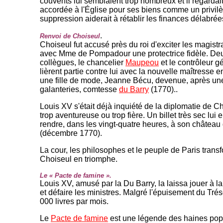
couvents lui semblaient trop nombreux et il regardai
accordée à l'Église pour ses biens comme un privilè
suppression aiderait à rétablir les finances délabrée
.
Renvoi de Choiseul
Choiseul fut accusé près du roi d'exciter les magistra
avec Mme de Pompadour une protectrice fidèle. De
collègues, le chancelier
Maupeou
et le contrôleur g
lièrent partie contre lui avec la nouvelle maîtresse en 
une fille de mode, Jeanne Bécu, devenue, après un
galanteries, comtesse
du Barry
(1770)..
Louis XV s'était déjà inquiété de la diplomatie de Ch
trop aventureuse ou trop fière. Un billet très sec lui 
rendre, dans les vingt-quatre heures, à son châtea
(décembre 1770).
La cour, les philosophes et le peuple de Paris transf
Choiseul en triomphe.
Le « Pacte de famine ».
Louis XV, amusé par la Du Barry, la laissa jouer à l
et défaire les ministres. Malgré l'épuisement du Trés
000 livres par mois.
Le
Pacte de famine
est une légende des haines popu