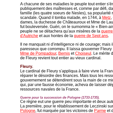
A chacune de ses maladies le peuple tout entier s'ém
publiquement des maîtresses et, comme par défi, d
famille (les quatre soeurs de Nesles), sa popularité 
scandale. Quand il tomba malade, en 1744, à
Metz
,
dames, la duchesse de Châteauroux et Mme de Laur
fut bouleversée. Guéri, on le surnomma le « Bien-a
peuple ne se détachera qu'aux misères de la
guerre
d'Autriche
et aux hontes de la
guerre de Sept ans
.
Il ne manquait ni d'intelligence ni de courage; mais il
paresseux que corrompu. Il laissa gouverner Fleury
Mme de Pompadour
,
Bernis
et
Choiseul
. Le mérite
de Fleury revient tout entier au vieux cardinal.
Fleury.
Le cardinal de Fleury s'appliqua à faire vivre la Fra
réparer le désordre des finances. Mais tous les ress
gouvernement se détendirent sous la main de ce min
qui, par une fausse économie, acheva de laisser dép
ressources navales de la France.
Guerre pour la succession de Pologne (1733-1735).
Ce règne eut une guerre peu importante et deux aut
La première, pour le rétablissement de Leczinski sur
Pologne
, fut marquée par les victoires de
Parme
et 