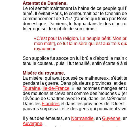
Attentat de Damiens.
Le roi sentait maintenant la haine de ce peuple qui l
aimé. Il évitait Paris, le contournait par le Chemin d
commencement de 1757 (l'année qui finira par Ross
domestique, Damiens, le frappa dans le dos d'un co
Interrogé sur le mobile de son crime
-
:
«C'est pour la religion. Le peuple périt. Mon pr
mon motif], ce fut la misère qui est aux trois qu
royaume.»
Son supplice fut atroce on lui brûla d'abord la main d
tenu le couteau, puis il fut tenaillé, enfin écartelé à 
Misère du royaume
.
La misère, qui avait poussé ce malheureux, s'était t
pendant la guerre. Dans plusieurs provinces, et des 
Touraine
,
Ile-de-France
, « les hommes mangeaient 
des moutons et crevaient comme des mouches » (en
l'évêque de Chartres avec le roi, dans les
Mémoires
Dans les
Flandres
et dans les provinces de l'Ouest, 
pauvres surpassa celle des gens qui pouvaient vivr
Il y eut des émeutes, en
Normandie
, en
Guyenne
, e
Auvergne
.