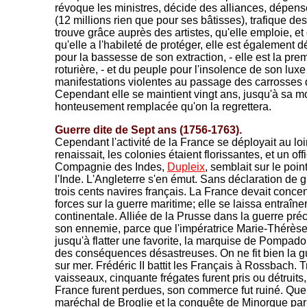
révoque les ministres, décide des alliances, dépen
(12 millions rien que pour ses bâtisses), trafique des
trouve grâce auprès des artistes, qu'elle emploie, e
qu'elle a l'habileté de protéger, elle est également 
pour la bassesse de son extraction, - elle est la pre
roturière, - et du peuple pour l'insolence de son lu
manifestations violentes au passage des carrosses d
Cependant elle se maintient vingt ans, jusqu'à sa mor
honteusement remplacée qu'on la regrettera.
Guerre dite de Sept ans (1756-1763).
Cependant l'activité de la France se déployait au l
renaissait, les colonies étaient florissantes, et un offi
Compagnie des Indes,
Dupleix
, semblait sur le poi
l'Inde. L'Angleterre s'en émut. Sans déclaration de g
trois cents navires français. La France devait concen
forces sur la guerre maritime; elle se laissa entraîne
continentale. Alliée de la Prusse dans la guerre préc
son ennemie, parce que l'impératrice Marie-Thérèse 
jusqu'à flatter une favorite, la marquise de Pompadou
des conséquences désastreuses. On ne fit bien la gue
sur mer. Frédéric II battit les Français à Rossbach. 
vaisseaux, cinquante frégates furent pris ou détruits,
France furent perdues, son commerce fut ruiné. Qu
maréchal de Broglie et la conquête de Minorque par