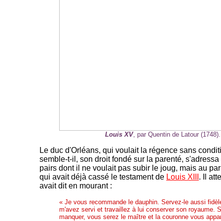
Louis XV
, par Quentin de Latour (1748).
Le duc d'Orléans, qui voulait la régence sans condit
semble-t-il, son droit fondé sur la parenté, s'adress
pairs dont il ne voulait pas subir le joug, mais au p
qui avait déjà cassé le testament de
Louis XIII
. Il at
avait dit en mourant :
« Je vous recommande le dauphin. Servez-le aussi fidè
m'avez servi et travaillez à lui conserver son royaume. S'
manquer, vous serez le maître et la couronne vous apparti