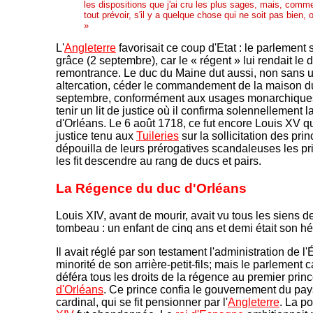
les dispositions que j'ai cru les plus sages, mais, comm
tout prévoir, s'il y a quelque chose qui ne soit pas bien, 
»
L'
Angleterre
favorisait ce coup d'Etat : le parlement
grâce (2 septembre), car le « régent » lui rendait le d
remontrance. Le duc du Maine dut aussi, non sans u
altercation, céder le commandement de la maison du
septembre, conformément aux usages monarchiques, 
tenir un lit de justice où il confirma solennellement
d'Orléans. Le 6 août 1718, ce fut encore Louis XV qui
justice tenu aux
Tuileries
sur la sollicitation des pri
dépouilla de leurs prérogatives scandaleuses les pri
les fit descendre au rang de ducs et pairs.
La Régence du duc d'Orléans
Louis XIV, avant de mourir, avait vu tous les siens 
tombeau : un enfant de cinq ans et demi était son hér
Il avait réglé par son testament l'administration de l'
minorité de son arrière-petit-fils; mais le parlement c
déféra tous les droits de la régence au premier prin
d'Orléans
. Ce prince confia le gouvernement du pa
cardinal, qui se fit pensionner par l'
Angleterre
. La p