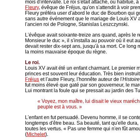
mois d'intervalle. Le roi s'était attaché, ou habitué, 
Fleury
, évêque de Fréjus, qu'on s'attendit à voir pre
Fleury préféra user d'abord le duc de Bourbon qui g
sans autre événement que le mariage de Louis XV av
l'ancien roi de Pologne, Stanislas Leszczynski.
L'évêque avait soixante-treize ans quand, après le r
Monsieur le duc », il s'installa au pouvoir où il eut au
devait rester dix-sept ans, jusqu'à sa mort. Ce long mi
la moins mauvaise époque du règne.
Le roi.
Louis XV avait été un enfant charmant. Le premier 
princes est souvent leur éducation. Très bien instrui
Fréjus
et l'autre Fleury, l'honnête auteur de l'
Histoire
fut moins élevé que gaté par son gouverneur, le maré
Lui montrant la foule qui se pressait au jardin des Tu
« Voyez, mon maître, lui disait le vieux marécha
peuple est à vous. »
L'enfant en fut persuadé. Devenu homme, il se cont
longtemps d'être beau. Sa beauté, tant qu'elle dura, lu
toutes les vertus. « Pas une femme qui n'en fût amo
(
Michelet
).