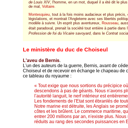
de Louis XIV
, l'homme, en un mot, duquel il a été dit le plus
de mal,
Voltaire
.
Montesquieu
, tout à la fois moins audacieux et plus précis,
législations, et montrait l'Angleterre avec ses libertés polit
modèle à suivre. Un esprit plus aventureux,
Rousseau
, auss
était paradoxal, prenait la société tout entière à partie dans l
Profession de foi du Vicaire savoyard
, dans le
Contrat socia
Le ministère du duc de Choiseul
L'aveu de Bernis
.
L'un des auteurs de la guerre, Bernis, avant de céde
Choiseul et de recevoir en échange le chapeau de ca
ce tableau du royaume :
« Tout exige que nous sortions du précipice o
descendons à pas de géants. Nous n'avons pl
l'autorité languit, le nerf intérieur est entièrem
Les fondements de l'Etat sont ébranlés de tout
Notre marine est détruite, les Anglais se prom
côtes et les brûlent. Le commerce maritime, qui
entrer 200 millions par an, n'existe plus. No
réduits au rang des secondes puissances en 