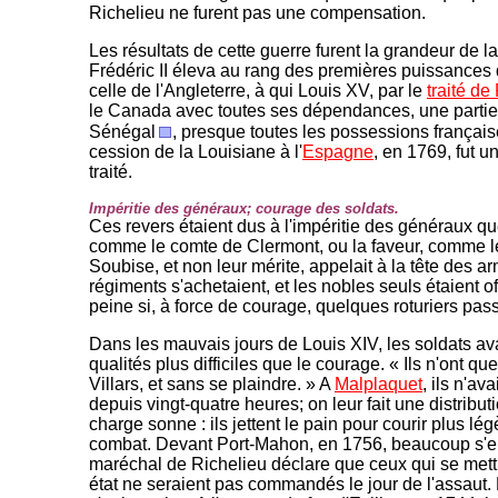
Richelieu ne furent pas une compensation.
Les résultats de cette guerre furent la grandeur de l
Frédéric II éleva au rang des premières puissances 
celle de l'Angleterre, à qui Louis XV, par le
traité de
le Canada avec toutes ses dépendances, une parti
Sénégal
, presque toutes les possessions française
cession de la Louisiane à l'
Espagne
, en 1769, fut u
traité.
Impéritie des généraux; courage des soldats.
Ces revers étaient dus à l'impéritie des généraux qu
comme le comte de Clermont, ou la faveur, comme l
Soubise, et non leur mérite, appelait à la tête des a
régiments s'achetaient, et les nobles seuls étaient off
peine si, à force de courage, quelques roturiers pas
Dans les mauvais jours de Louis XIV, les soldats av
qualités plus difficiles que le courage. « Ils n'ont que
Villars, et sans se plaindre. » A
Malplaquet
, ils n'a
depuis vingt-quatre heures; on leur fait une distribut
charge sonne : ils jettent le pain pour courir plus l
combat. Devant Port-Mahon, en 1756, beaucoup s'eni
maréchal de Richelieu déclare que ceux qui se mett
état ne seraient pas commandés le jour de l'assaut