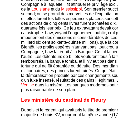
Compagnie à laquelle il fit attribuer le privilège ex
de la
Louisiane
et du
Mississippi
. Son premier succès
second; on se promit des merveilles de l'exploitation
et telles furent les folles espérances placées sur cet
des actions de cinq cents livres furent achetées dix, v
quarante fois leur prix. Ce jeu extravagant devait c
catastrophe. Law, voyant l'engouement public, crut p
impunément des émissions si considérables de ces 
milliard six cent soixante-quinze millions), que la co
Bientôt, les profits espérés n'arrivant pas, tout croul
Compagnie, Law la réunit à la Banque. Ce fut la pert
l'autre. Les détenteurs de billets voulurent tous à la f
remboursés, la banque tomba, et il n'y eut pas dan
fortune qui ne fût ébranlée ou détruite. Des mendian
millionnaires, des princes furent ruinés. Ce qui était 
la démoralisation produite par ces changements sou
d'un luxe insensé, résultat de ces gains illégitimes.
Venise
dans la misère. Les banques modernes ont réa
plus raisonnable de son plan.
Les ministère du cardinal de Fleury
Dubois et le régent, qui avait pris le titre de premier 
majorité de Louis XV, moururent la même année (17