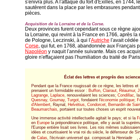
s'enivra plus. A l'attaque du fort d'Exilles, en 1744, 
sautèrent dans la place par les embrasures pendant 
pièces.
Acquisition de la Lorraine et de la Corse.
Deux provinces furent cependant sous ce règne ajo
la Lorraine, qui revint à la France en 1766, après la 
de Pologne, Leczinski, à qui l'
Autriche
l'avait cédée 
Corse
, qui fut, en 1768, abandonnée aux Français 
Napoléon
y naquit l'année suivante. Mais ces acquis
gloire n'effaçaient pas l'humiliation du traité de Paris
-
Éclat des lettres et progrès des scienc
Pendant que la France rougissait de ce règne, les lettres et
prenaient un formidable essor :
Buffon
,
Clairaut
,
Réaumur
,
J
Lagrange
,
Laplace
, renouvelaient les sciences;
Condillac
, l
Quesnay
,
Gournay
,
Turgot
, fondaient l'
économie politique
;
F
d'Alembert
, Raynal,
Helvétius
,
Condorcet
,
Bernardin de Sain
Beaumarchais
, portaient sur toutes choses un esprit nouve
Une immense activité intellectuelle agitait le pays; et si la
F
en
Europe
la prépondérance politique, elle y avait la suprémat
l'Europe entière lisait ses livres. Les rois mêmes subissaien
idées et courtisaient le vrai roi du siècle, le défenseur de Si
de
Calas
, l'écrivain universel qui. composait la
Henriade
,