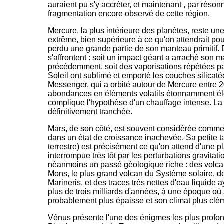
auraient pu s'y accréter, et maintenant , par résonn
fragmentation encore observé de cette région.
Mercure, la plus intérieure des planètes, reste un
extrême, bien supérieure à ce qu'on attendrait pou
perdu une grande partie de son manteau primitif.
s'affrontent : soit un impact géant a arraché so
précédemment, soit des vaporisations répétées pa
Soleil ont sublimé et emporté les couches silicaté
Messenger, qui a orbité autour de Mercure entre 2
abondances en éléments volatils étonnamment éle
complique l'hypothèse d'un chauffage intense. La 
définitivement tranchée.
Mars, de son côté, est souvent considérée comme
dans un état de croissance inachevée. Sa petite t
terrestre) est précisément ce qu'on attend d'une p
interrompue très tôt par les perturbations gravitat
néanmoins un passé géologique riche : des vol
Mons, le plus grand volcan du Système solaire, de
Marineris, et des traces très nettes d'eau liquide a
plus de trois milliards d'années, à une époque où
probablement plus épaisse et son climat plus clé
Vénus présente l'une des énigmes les plus profo