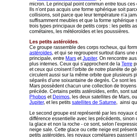
micron. Le principal point commun entre tous ces o
Ils n'ont pas acquis une forme sphérique soit parce
collisions, soit parce que leur température n'a jam
suffisamment meubles et que la forme sphérique s
trois types principaux de petits corps : les petits 
cométaires, les météoroïdes et les poussières.
Les petits astéroïdes
.
Ce groupe rassemble des corps rocheux, qui form
astéroïdes
, et qui se regroupent surtout dans une
principale, entre
Mars
et
Jupiter
. On rencontre aus
plus internes. Ceux qui s'approchent de la
Terre
p
et ceux qui croisent l'orbite de notre planète de 
circulent aussi sur la même orbite que plusieurs p
séparés d'une soixantaine de degrés. Ce sont les
Mars possèdent chacun une collection de troyens q
précède. Certains petits astéroïdes, enfin, sont sat
Phobos
et
Deimos
, les deux satellites de Mars, 
Jupiter
, et les petits
satellites de Saturne
, ainsi q
Le second groupe est représenté par les noyaux
différence essentielle avec les précédents, sinon qu
la glace et non la roche - ce sont, selon l'expres
neige sale. Cette glace ou cette neige est présen
petits astéroïdes, les noyaux cométaires passent l