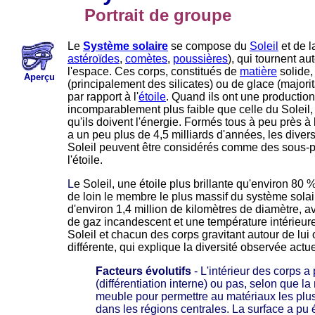
Portrait de groupe
Le
Système solaire
se compose du
Soleil
et de l
astéroïdes
,
comètes
,
poussières
), qui tournent au
l'espace. Ces corps, constitués de
matière
solide,
Aperçu
(principalement des silicates) ou de glace (majorit
par rapport à l'
étoile
. Quand ils ont une production 
incomparablement plus faible que celle du Soleil, et
qu'ils doivent l'énergie. Formés tous à peu près à 
a un peu plus de 4,5 milliards d'années, les divers
Soleil peuvent être considérés comme des sous-pr
l'étoile.
L
e Soleil, une étoile plus brillante qu'environ 80 
de loin le membre le plus massif du système sola
d'environ 1,4 million de kilomètres de diamètre, a
de gaz incandescent et une température intérieure
Soleil et chacun des corps gravitant autour de lu
i
différente, qui explique la diversité observée act
Facteurs évolutifs
- L'intérieur des corps a
(différentiation interne) ou pas, selon que l
meuble pour permettre au matériaux les plus
dans les régions centrales. La surface a pu