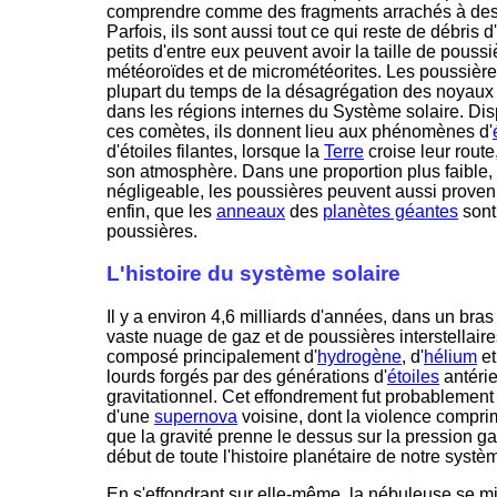
comprendre comme des fragments arrachés à de
Parfois, ils sont aussi tout ce qui reste de débris d
petits d'entre eux peuvent avoir la taille de poussi
météoroïdes et de micrométéorites. Les poussièr
plupart du temps de la désagrégation des noyaux 
dans les régions internes du Système solaire. Disp
ces comètes, ils donnent lieu aux phénomènes d'
d'étoiles filantes, lorsque la
Terre
croise leur route
son atmosphère. Dans une proportion plus faible
négligeable, les poussières peuvent aussi provenir
enfin, que les
anneaux
des
planètes géantes
sont
poussières.
L'histoire du système solaire
Il y a environ 4,6 milliards d'années, dans un bras
vaste nuage de gaz et de poussières interstellair
composé principalement d'
hydrogène
, d'
hélium
et
lourds forgés par des générations d'
étoiles
antéri
gravitationnel. Cet effondrement fut probablemen
d'une
supernova
voisine, dont la violence compri
que la gravité prenne le dessus sur la pression
début de toute l'histoire planétaire de notre systè
En s'effondrant sur elle-même, la nébuleuse se mit