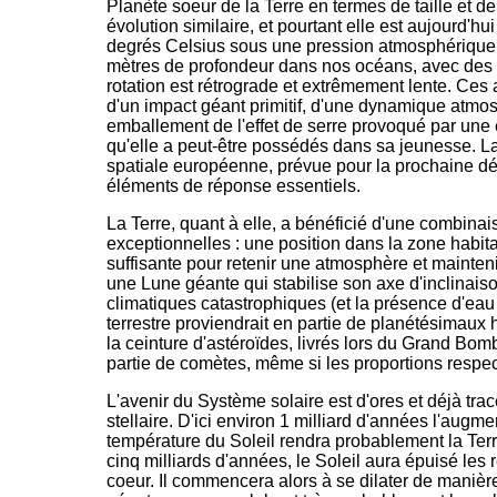
Planète soeur de la Terre en termes de taille et d
évolution similaire, et pourtant elle est aujourd'hu
degrés Celsius sous une pression atmosphérique 
mètres de profondeur dans nos océans, avec des 
rotation est rétrograde et extrêmement lente. Ces 
d'un impact géant primitif, d'une dynamique atmos
emballement de l'effet de serre provoqué par une
qu'elle a peut-être possédés dans sa jeunesse. L
spatiale européenne, prévue pour la prochaine dé
éléments de réponse essentiels.
La Terre, quant à elle, a bénéficié d'une combina
exceptionnelles : une position dans la zone habit
suffisante pour retenir une atmosphère et mainten
une Lune géante qui stabilise son axe d'inclinaiso
climatiques catastrophiques (et la présence d'eau 
terrestre proviendrait en partie de planétésimaux 
la ceinture d'astéroïdes, livrés lors du Grand Bom
partie de comètes, même si les proportions respec
L'avenir du Système solaire est d'ores et déjà tracé
stellaire. D'ici environ 1 milliard d'années l'augme
température du Soleil rendra probablement la Ter
cinq milliards d'années, le Soleil aura épuisé le
coeur. Il commencera alors à se dilater de manièr