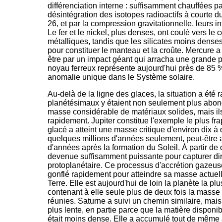
différenciation interne : suffisamment chauffées pa
désintégration des isotopes radioactifs à courte 
26, et par la compression gravitationnelle, leurs in
Le fer et le nickel, plus denses, ont coulé vers le
métalliques, tandis que les silicates moins dense
pour constituer le manteau et la croûte. Mercure a
être par un impact géant qui arracha une grande 
noyau ferreux représente aujourd'hui près de 85 %
anomalie unique dans le Système solaire.
Au-delà de la ligne des glaces, la situation a été 
planétésimaux y étaient non seulement plus abonda
masse considérable de matériaux solides, mais il
rapidement. Jupiter constitue l'exemple le plus fr
glacé a atteint une masse critique d'environ dix à 
quelques millions d'années seulement, peut-être a
d'années après la formation du Soleil. À partir de 
devenue suffisamment puissante pour capturer di
protoplanétaire. Ce processus d'accrétion gazeuse 
gonflé rapidement pour atteindre sa masse actuelle
Terre. Elle est aujourd'hui de loin la planète la p
contenant à elle seule plus de deux fois la masse 
réunies. Saturne a suivi un chemin similaire, mai
plus lente, en partie parce que la matière disponi
était moins dense. Elle a accumulé tout de même