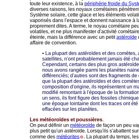
toute leur existence, à la
périphérie froide du Sys
diverses raisons, les noyaux cométaires pénètrent
Système solaire, cette glace et les éléments volati
vaporisés dans l'espace et donnent naissance à 
proprement dites. A terme, le noyau cométaire pe
volatiles, et ne plus manifester d'activité cométai
éteinte, mais la différence avec un petit
astéroïde
affaire de convention.
•
La plupart des astéroïdes et des comètes, a
satellites, n'ont probablement jamais été cha
Cependant, certains des plus gros astéroïde
nous avons rangée parmi les planètes naine
différenciés; d'autres sont des fragments de 
que la plupart des astéroïdes et des comète
composition d'origine, ils représentent un m
modifié remontant à l'époque de la formatio
un sens, ils font figure des fossiles chimiqu
une époque lointaine dont les traces ont ét
effacées sur les planètes.
Les météoroïdes et poussières
.
On peut définir un
météoroïde
de façon un peu v
plus petit qu'un astéroïde. Lorsqu'ils s'abattent s
comme des
météorites
. La plupart du temps, l