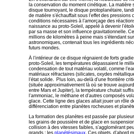
la conservation du moment cinétique. La matière s
disque tournoyant, le disque protoplanétaire, tand
de matière s'échauffait sous l'effet des pressions 
conditions nécessaires à l'amorçage des réaction
naissance au proto-Soleil, appelé à devenir l'étoil
par sa masse et son influence gravitationnelle. C
millions de kilomètres à peine mais s'étendant sur
astronomiques, contenait tous les ingrédients néc
futurs mondes.
À l'intérieur de ce disque régnaient de forts grad
proto-Soleil, les températures dépassaient le mill
condensation de tout matériau volatil, comme l'ea
matériaux réfractaires (silicates, oxydes métalliques
l'état solide. Plus loin, au-delà d'une frontière cr
(située approximativement là où se trouve aujourd'
entre Mars et Jupiter), la température chutait suff
l'ammoniac, le méthane et d'autres composés volati
glace. Cette ligne des glaces allait jouer un rôle 
différenciation entre planètes rocheuses et planè
La formation des planètes est passée par plusieu
les grains de poussière et de glace en suspension
collision à des vitesses faibles, s'agglomérant pe
grands : les
planétésimaux
. Ces objets, d'abord m