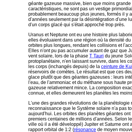
géante gazeuse massive, bien que moins grande q
caractéristiques, ne sont pas un vestige primordial 
probablement beaucoup plus jeunes, formés il y a
d'années seulement par la désintégration d'une lun
d'un corps glacé qui s'était approché trop près.
Uranus et Neptune ont eu une histoire plus labori
elles évoluaient dans une région où la densité du d
orbites plus longues, rendant les collisions et l'a
Elles n'ont pu pas accumuler autant de gaz que Ju
vent solaire, lors de la phase
T Tauri
du jeune Sole
protoplanétaire, n'en laissant survivre, dans les 
les corps (inchangés depuis) de la
ceinture de Ku
réservoirs de comètes. Le résultat est que ces de
glace plutôt que des géantes gazeuses : leurs int
l'eau, de l'ammoniac et du méthane sous haute p
gazeuse relativement mince. La composition exacte
connue, et elles demeurent les planètes les moin
L'une des grandes révolutions de la planétologie
reconnaissance que le Système solaire n'a pas tou
aujourd'hui. Les orbites des planètes géantes on
premiers centaines de millions d'années. Selon l
ville où il a été développé) Jupiter et Saturne on
rapport orbital de 1:2 (
résonance
de moyen mouveme