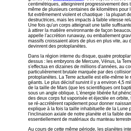
centimétriques, atteignirent progressivement des ta
même de plusieurs centaines de kilomètres pour l
fut extrêmement violent et chaotique : la plupart de
destructrices, mais les impacts à faible vitesse re
Une fois qu'un corps atteignait une taille suffisan
à attirer la matière environnante de façon beauco
appelle l'accrétion runaway, ou emballement gravi
massifs croissaient alors de plus en plus vite, au d
devinrent des protoplanètes.
Dans la région interne du disque, quatre protopla
dessus : les embryons de Mercure, Vénus, la Terr
s'effectua en dizaines de millions d'années, au c
particulièrement brutale marquée par des collisio
protoplanètes. La Terre actuelle est elle-même le 
géants. Le plus décisif survint il y a environ 4,5 m
de la taille de Mars (que les scientifiques ont bapt
sous un angle oblique. L'énergie libérée fut phé
des deux corps fut vaporisée et éjectée en orbite
se ré-accrétèrent rapidement pour donner naissan
explique à la fois la taille inhabituelle de la Lune 
l'inclinaison axiale de notre planète et la faible d
essentiellement de matériaux du manteau terrestre
Au cours de cette même période, les planètes in