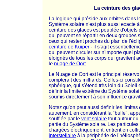
La ceinture des gl
La logique qui préside aux orbites dans l
Système solaire n'est plus aussi exacte 
ceinture des glaces est peuplée d'objets
qui peuvent se répartir en deux groupes se
ceux qui restent proches du plan de l'écli
ceinture de Kuiper
- il s'agit essentielle
qui peuvent circuler sur n'importe quel pla
éloignés de tous les corps qui gravitent a
le
nuage de Oort
.
Le Nuage de Oort est le principal réservo
compterait des milliards. Celles-ci const
sphérique, qui s'étend très loin du Soleil 
définir la limite extrême du Système solai
soumis directement à son influence gravit
Notez qu'on peut aussi définir les limite
autrement, en considérant la "bulle", ap
soufflée par le
vent solaire
tout autour du 
partie du Système solaire. Les particules 
chargées électriquement, entrent en colli
interstellaire
à la périphérie de l'héliosphè