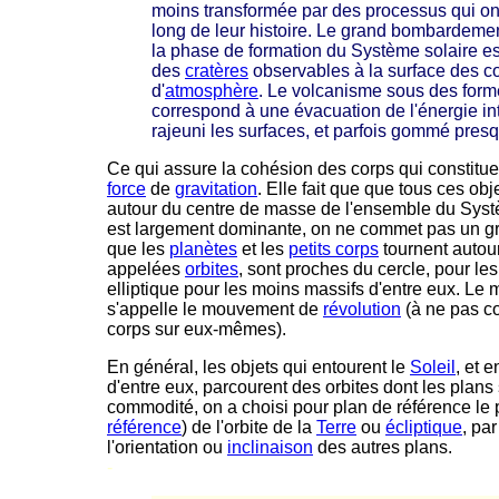
moins transformée par des processus qui ont
long de leur histoire. Le grand bombardemen
la phase de formation du Système solaire es
des
cratères
observables à la surface des c
d'
atmosphère
. Le volcanisme sous des form
correspond à une évacuation de l'énergie int
rajeuni les surfaces, et parfois gommé presq
Ce qui assure la cohésion des corps qui constituen
force
de
gravitation
. Elle fait que que tous ces obj
autour du centre de masse de l'ensemble du Sy
est largement dominante, on ne commet pas un g
que les
planètes
et les
petits corps
tournent autour
appelées
orbites
, sont proches du cercle, pour le
elliptique pour les moins massifs d'entre eux. Le 
s'appelle le mouvement de
révolution
(à ne pas c
corps sur eux-mêmes).
En général, les objets qui entourent le
Soleil
, et 
d'entre eux, parcourent des orbites dont les plans
commodité, on a choisi pour plan de référence le
référence
) de l'orbite de la
Terre
ou
écliptique
, pa
l'orientation ou
inclinaison
des autres plans.
-