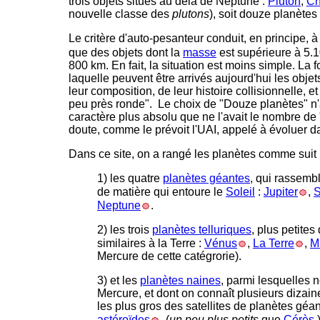
trois objets situés au delà de Neptune :
Pluton
,
Ch
nouvelle classe des
plutons
), soit douze planètes
Le critère d'auto-pesanteur conduit, en principe, 
que des objets dont la
masse
est supérieure à 5.
800 km. En fait, la situation est moins simple. La
laquelle peuvent être arrivés aujourd'hui les obj
leur composition, de leur histoire collisionnelle, 
peu près ronde". Le choix de "Douze planètes" n
caractère plus absolu que ne l'avait le nombre de 
doute, comme le prévoit l'UAI, appelé à évoluer da
Dans ce site, on a rangé les planètes comme suit 
1) les quatre
planètes géantes
, qui rassembl
de matière qui entoure le
Soleil
:
Jupiter
,
S
Neptune
.
2) les trois
planètes telluriques
, plus petite
similaires à la Terre :
Vénus
,
La Terre
,
M
Mercure de cette catégrorie).
3) et les
planètes naines
, parmi lesquelles 
Mercure, et dont on connaît plusieurs dizain
les plus gros des satellites de planètes géa
astéroïdes
(
un peu plus petits
que
Cérès
)