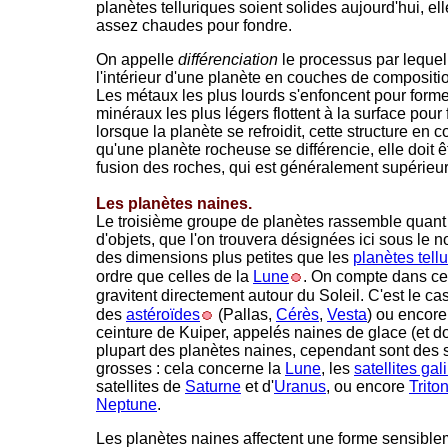
planètes telluriques soient solides aujourd'hui, el
assez chaudes pour fondre.
On appelle
différenciation
le processus par lequel 
l'intérieur d'une planète en couches de compositio
Les métaux les plus lourds s'enfoncent pour forme
minéraux les plus légers flottent à la surface pour
lorsque la planète se refroidit, cette structure en
qu'une planète rocheuse se différencie, elle doit ê
fusion des roches, qui est généralement supérieu
Les planètes naines.
Le troisième groupe de planètes rassemble quant 
d'objets, que l'on trouvera désignées ici sous le
des dimensions plus petites que les
planètes tell
ordre que celles de la
Lune
.
On compte dans cett
gravitent directement autour du Soleil. C'est le c
des
astéroïdes
(Pallas,
Cérès
,
Vesta
) ou encore
ceinture de Kuiper, appelés naines de glace (et d
plupart des planètes naines, cependant sont des s
grosses : cela concerne la
Lune
, les
satellites gal
satellites de
Saturne
et d'
Uranus
,
ou encore
Trito
Neptune
.
Les planètes naines affectent
une forme sensiblem