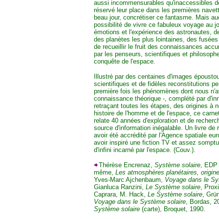
aussi incommensurables qu'inaccessibles d
réservé leur place dans les premières navet
beau jour, concrétiser ce fantasme. Mais aucu
possibilité de vivre ce fabuleux voyage au jou
émotions et l'expérience des astronautes, d
des planètes les plus lointaines, des fusées 
de recueillir le fruit des connaissances ac
par les penseurs, scientifiques et philosoph
conquête de l'espace.
Illustré par des centaines d'images époustou
scientifiques et de fidèles reconstitutions pe
première fois les phénomènes dont nous n'av
connaissance théorique -, complété par d'
retraçant toutes les étapes, des origines à n
histoire de l'homme et de l'espace, ce carne
relate 40 années d'exploration et de recherc
source d'information inégalable. Un livre de 
avoir été accrédité par l'Agence spatiale eu
avoir inspiré une fiction TV et assez sompt
d'infini incarné par l'espace. (Couv.).
Thérèse Encrenaz,
Système solaire
, EDP 
même,
Les atmosphères planétaires, origine
Yves-Marc Ajchenbaum,
Voyage dans le Sy
Gianluca Ranzini,
Le Système solaire
, Prox
Caprara, M. Hack,
Le Système solaire
, Grün
Voyage dans le Système solaire
, Bordas, 2
Système solaire
(carte), Broquet, 1990.