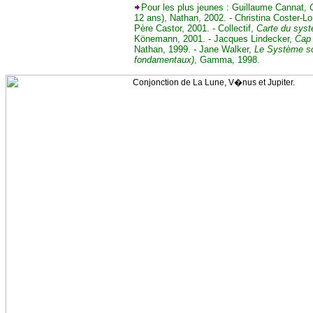
Pour les plus jeunes : Guillaume Cannat,
12 ans), Nathan, 2002. - Christina Coster-
Père Castor, 2001. - Collectif,
Carte du syst
Könemann, 2001. - Jacques Lindecker,
Cap 
Nathan, 1999. - Jane Walker,
Le Système sol
fondamentaux)
, Gamma, 1998.