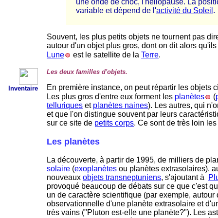
une onde de choc, l'héliopause. La positio
variable et dépend de l'
activité du Soleil
.
Souvent, les plus petits objets ne tournent pas di
autour d'un objet plus gros, dont on dit alors qu'ils
Lune
est le satellite de la
Terre
.
Les deux familles d'objets.
En première instance, on peut répartir les objets 
Inventaire
Les plus gros d'entre eux forment les
planètes
(
telluriques
et
planètes naines
). Les autres, qui n
et que l'on distingue souvent par leurs caractéristi
sur ce site de
petits corps
. Ce sont de très loin le
Les planètes
La découverte, à partir de 1995, de milliers de p
solaire
(
exoplanètes
ou planètes extrasolaires), a
nouveaux
objets transneptuniens
, s'ajoutant à
Pl
provoqué beaucoup de débats sur ce que c'est que
un de caractère scientifique (par exemple, autour d
observationnelle d'une planète extrasolaire et d'
très vains ("Pluton est-elle une planète?"). Les as