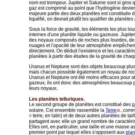
nom est trompeur. Jupiter et Saturne sont si gros 
gaz est comprimé au point que l'hydrogène devien
majeure partie des deux planètes est constituée
liquéfié, on devrait plutôt les qualifier de
planètes 
Sous la force de gravité, les éléments les plus lou
internes d'une planète liquide ou gazeuse. Jupite
des noyaux composés de roches plus lourdes, de m
nuages et l'opacité de leur atmosphère empêchen
directement. On déduit l'existence et les caractér
planètes à partir des études de la gravité de chaq
Uranus et Neptune sont des objets beaucoup plus p
mais chacun possède également un noyau de roch
Uranus et Neptune ont été moins efficaces pour att
gazeux, ils ont donc des atmosphères beaucoup pl
leurs noyaux
.
Les planètes telluriques.
Le second groupe de planètes est constitué des
p
solaire. Cet ensemble rassemble la
Terre
, comm
= terre, en latin) et de deux autres planètes de tail
partagent avec elle un grand nombre de caractéri
Elles ont, en particulier, une taille et une masse as
premier point par lequel elles s'opposent aux
plan