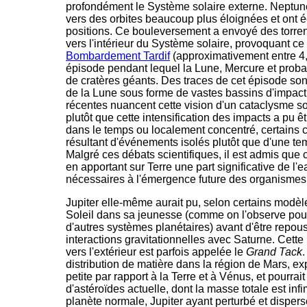
profondément le Système solaire externe. Neptune
vers des orbites beaucoup plus éloignées et ont
positions. Ce bouleversement a envoyé des torre
vers l'intérieur du Système solaire, provoquant ce
Bombardement Tardif
(approximativement entre 4,1
épisode pendant lequel la Lune, Mercure et probab
de cratères géants. Des traces de cet épisode sont
de la Lune sous forme de vastes bassins d'impac
récentes nuancent cette vision d'un cataclysme s
plutôt que cette intensification des impacts a pu 
dans le temps ou localement concentré, certains c
résultant d'événements isolés plutôt que d'une t
Malgré ces débats scientifiques, il est admis que 
en apportant sur Terre une part significative de l
nécessaires à l'émergence future des organismes 
Jupiter elle-même aurait pu, selon certains modèl
Soleil dans sa jeunesse (comme on l'observe pou
d'autres systèmes planétaires) avant d'être repous
interactions gravitationnelles avec Saturne. Cette m
vers l'extérieur est parfois appelée le
Grand Tack
.
distribution de matière dans la région de Mars, ex
petite par rapport à la Terre et à Vénus, et pourra
d'astéroïdes actuelle, dont la masse totale est in
planète normale, Jupiter ayant perturbé et dispers