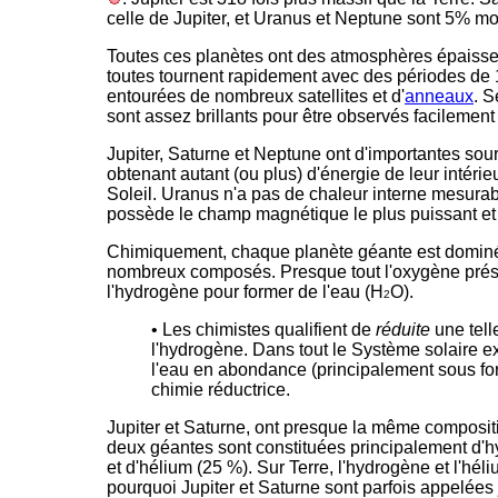
celle de Jupiter, et Uranus et Neptune sont 5% m
Toutes ces planètes ont des atmosphères épaisse
toutes tournent rapidement avec des périodes de 
entourées de nombreux satellites et d'
anneaux
. 
sont assez brillants pour être observés facilement
Jupiter, Saturne et Neptune ont d'importantes sou
obtenant autant (ou plus) d'énergie de leur intéri
Soleil. Uranus n'a pas de chaleur interne mesurabl
possède le champ magnétique le plus puissant et
Chimiquement, chaque planète géante est dominée
nombreux composés. Presque tout l'oxygène prés
l'hydrogène pour former de l'eau (H
O).
2
• Les chimistes qualifient de
réduite
une tell
l'hydrogène. Dans tout le Système solaire e
l'eau en abondance (principalement sous fo
chimie réductrice.
Jupiter et Saturne, ont presque la même composit
deux géantes sont constituées principalement d'
et d'hélium (25 %). Sur Terre, l'hydrogène et l'hél
pourquoi Jupiter et Saturne sont parfois appelées