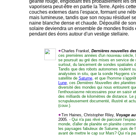
géante rouge, englobant très probablement les or
vaporisera peut-être en partie la Terre. Après cette
couches externes dans l'espace, formant une né
mais lumineuse, tandis que son noyau résiduel se
naine blanche dense et chaude. Dépouillé de son 
solaire deviendra un ensemble de mondes froids e
pendant des éons autour d'un vestige stellaire.
Charles Frankel,
Dernières nouvelles des
ces premières années d'un nouveau siècle, l
se poursuit au gré des mises en service de
surtout, du lancement de sondes spatiales d
Tandis que des robots autonomes roulent s
analysées in situ, que la sonde Huygens s'
satellite de
Saturne
, et que l'homme s'apprêt
Lune
, ces
Dernières Nouvelles des planètes
diversité des mondes qui nous entourent que 
l'enthousiasme nécessaires pour en saisir et
des milliards de kilomètres de distance. Le p
scrupuleusement documenté, illustré et actu
(couv.).
Tim Haines, Christopher Riley,
Voyage aut
2005. -
Qui n'a pas rêvé de parcourir l'espa
monde, d'aller de planète en planète comme
les paysages fabuleux de Saturne, puis de fa
avant de mettre le cap sur Mars? Qui n'a pa