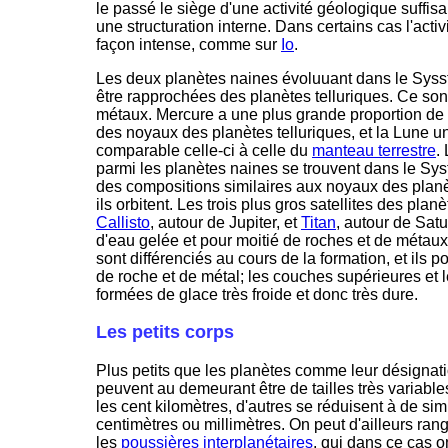
le passé le siège d'une activité géologique suffi
une structuration interne. Dans certains cas l'acti
façon intense, comme sur
Io
.
Les deux planètes naines évoluuant dans le Sysst
être rapprochées des planètes telluriques. Ce sont
métaux. Mercure a une plus grande proportion de m
des noyaux des planètes telluriques, et la Lune un
comparable celle-ci à celle du
manteau terrestre
.
parmi les planètes naines se trouvent dans le Syst
des compositions similaires aux noyaux des plan
ils orbitent. Les trois plus gros satellites des plan
Callisto
, autour de Jupiter, et
Titan
, autour de Sat
d'eau gelée et pour moitié de roches et de métaux.
sont différenciés au cours de la formation, et ils
de roche et de métal; les couches supérieures et l
formées de glace très froide et donc très dure.
Les petits corps
Plus petits que les planètes comme leur désignati
peuvent au demeurant être de tailles très variabl
les cent kilomètres, d'autres se réduisent à de si
centimètres ou millimètres. On peut d'ailleurs ran
les
poussières interplanétaires
, qui dans ce cas o