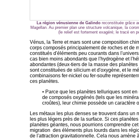
La région vénusienne de Galindo
reconstituée grâce a
Magellan. Au premier plan une structure volcanique, la cor
(le relief est fortement exagéré; le tracé en po
Vénus, la Terre et mars so
nt une composition chim
corps composés principalement de roches et de mét
constitués d'éléments peu courants dans l'univer
cas bien moins abondants que l'hydrogène et l'hé
abondantes (deux-tiers de la masse des planètes t
sont constituées de silicium et d'oxygène, et le mét
combinaisons fer-nickel ou fer-soufre représentent
ces planètes.
• Parce que les planètes telluriques sont en
de composés oxygénés (tels que les minérau
croûtes), leur chimie possède un caractère 
Les métaux les plus denses se trouvent dans un no
les plus légers près de la surface. Si ces planète
planètes géantes, nous pourrions comprendre cet e
migration des éléments plus lourds dans les régi
de l'attraction gravitationnelle. Cela nous amène 