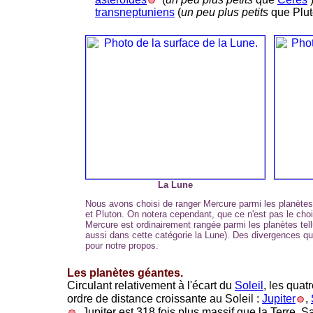
transneptuniens
(
un peu plus petits
que Plut
La Lune
Nous avons choisi de ranger Mercure parmi les planète
et Pluton. On notera cependant, que ce n'est pas le choi
Mercure est ordinairement rangée parmi les planètes tell
aussi dans cette catégorie la Lune). Des divergences q
pour notre propos.
Les planètes géantes.
Circulant relativement à l'écart du
Soleil
, les quat
ordre de distance croissante au Soleil :
Jupiter
,
. Jupiter est 318 fois plus massif que la Terre