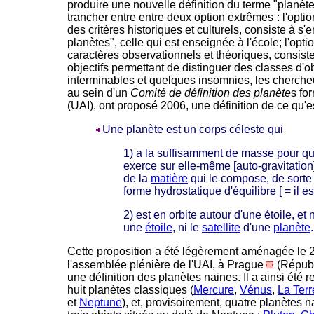
produire une nouvelle définition du terme "planèt
trancher entre entre deux option extrêmes
-
: l'opt
des critères historiques et culturels, consiste à s'e
planètes", celle qui est enseignée à l'école; l'opti
caractères observationnels et théoriques, consiste
objectifs permettant de distinguer des classes d'o
interminables et quelques insomnies, les cherche
au sein d'un
Comité de définition des planète
s fo
(UAI), ont proposé 2006, une définition de ce qu'e
Une planète est un corps céleste qui
1) a la suffisamment de masse pour q
exerce sur elle-même [auto-gravitation]
de la
matière
qui le compose, de sorte 
forme hydrostatique d'équilibre [ = il e
2) est en orbite autour d'une étoile, et 
une
étoile
, ni le
satellite
d'une
planète
Cette proposition a été légèrement aménagée le 2
l'assemblée plénière de l'UAI, à Prague
(Républ
une définition des planètes naines. Il a ainsi été
huit planètes classiques (
Mercure
,
Vénus
,
La Terr
et
Neptune
), et, provisoirement, quatre planètes 