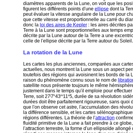
diamètres apparents de la Lune, on voit que les posit
figurent les différents points d'une
ellipse
dont la Ter
peut évaluer la vitesse angulaire de la Lune pour cha
que cette vitesse est proportionnelle au carré du di
donc la
loi des aires de Kepler
: les aires décrites pa
Terre à la Lune sont proportionnelles aux temps empl
décrite par la Lune autour de la Terre a une excentri
celle de l'ellipse décrite par la Terre autour du Soleil
La rotation de la Lune
Les cartes les plus anciennes, comparées aux carte
actuelles, nous montrent la Lune sous un aspect per
toutefois des régions qui avoisinent les bords de la 
raison du phénomène connu sous le nom de
libratio
satellite nous présente toujours le même hémisphère,
justement dans le temps qu'il emploie pour effectuer 
j
h
m
s
Terre, soit 27
7
43
11
5, durée de sa révolution sidé
durées doit être parfaitement rigoureuse, sans quoi 
que l'on observe cet astre, l'accumulation des révolu
la différence sensible, et les cartes sélénographiqu
régions différentes. La théorie de l'
attraction
confirme
fluidité primitive de la Lune a fait prendre à ce globe
l'attraction terrestre, la forme d'un ellipsoïde allong