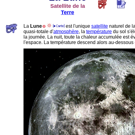
Satellite de la
Terre
La
Lune
-
est l'unique
satellite
naturel de l
quasi-totale d'
atmosphère
, la
température
du sol s'é
la journée. La nuit, toute la chaleur accumulée est
l'espace. La température descend alors au-dessous
-