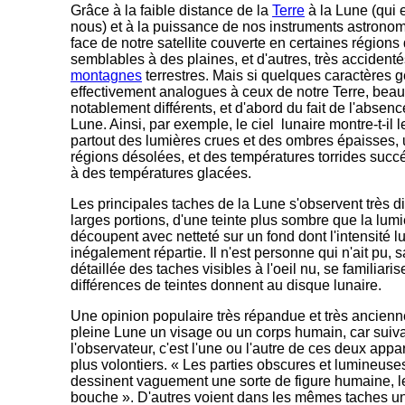
Grâce à la faible distance de la
Terre
à la Lune (qui e
nous) et à la puissance de nos instruments astrono
face de notre satellite couverte en certaines région
semblables à des plaines, et d'autres, très accidentés
montagnes
terrestres. Mais si quelques caractères
effectivement analogues à ceux de notre Terre, beau
notablement différents, et d'abord du fait de l'absen
Lune. Ainsi, par exemple, le ciel lunaire montre-t-il 
partout des lumières crues et des ombres épaisses, 
régions désolées, et des températures torrides succ
à des températures glacées.
Les principales taches de la Lune s'observent très di
larges portions, d'une teinte plus sombre que la lum
découpent avec netteté sur un fond dont l'intensité 
inégalement répartie. Il n'est personne qui n'ait pu, 
détaillée des taches visibles à l'oeil nu, se familiari
différences de teintes donnent au disque lunaire.
Une opinion populaire très répandue et très ancienne
pleine Lune un visage ou un corps humain, car suiva
l'observateur, c'est l'une ou l'autre de ces deux app
plus volontiers. « Les parties obscures et lumineuses
dessinent vaguement une sorte de figure humaine, le
bouche ». D'autres voient dans les mêmes taches une