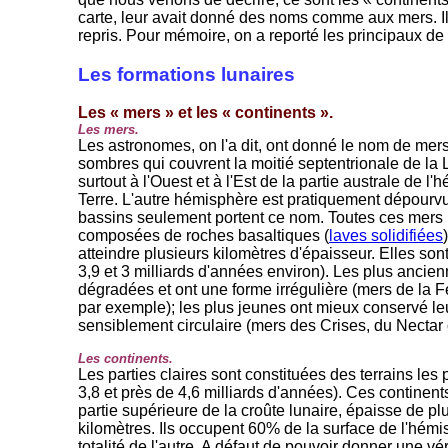
carte, leur avait donné des noms comme aux mers. I
repris. Pour mémoire, on a reporté les principaux de
Les formations lunaires
Les « mers » et les « continents ».
Les mers.
Les astronomes, on l'a dit, ont donné le nom de mers
sombres qui couvrent la moitié septentrionale de la 
surtout à l'Ouest et à l'Est de la partie australe de l
Terre. L'autre hémisphère est pratiquement dépourvu
bassins seulement portent ce nom. Toutes ces mers 
composées de roches basaltiques (
laves solidifiées
atteindre plusieurs kilomètres d'épaisseur. Elles son
3,9 et 3 milliards d'années environ). Les plus ancien
dégradées et ont une forme irrégulière (mers de la Fé
par exemple); les plus jeunes ont mieux conservé leu
sensiblement circulaire (mers des Crises, du Nectar
Les continents.
Les parties claires sont constituées des terrains les
3,8 et près de 4,6 milliards d'années). Ces continents
partie supérieure de la croûte lunaire, épaisse de pl
kilomètres. Ils occupent 60% de la surface de l'hémis
totalité de l'autre. A défaut de pouvoir donner une vér