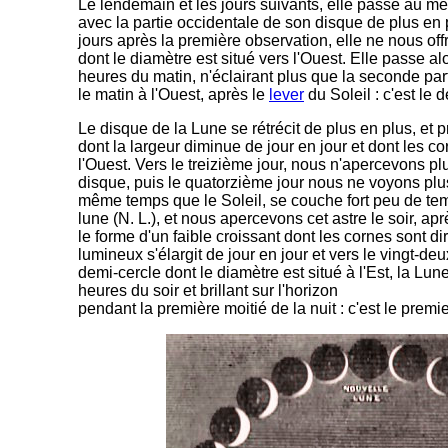
Le lendemain et les jours suivants, elle passe au mér
avec la partie occidentale de son disque de plus en 
jours après la première observation, elle ne nous off
dont le diamètre est situé vers l'Ouest. Elle passe al
heures du matin, n'éclairant plus que la seconde parti
le matin à l'Ouest, après le
lever
du Soleil : c'est le d
Le disque de la Lune se rétrécit de plus en plus, et 
dont la largeur diminue de jour en jour et dont les co
l'Ouest. Vers le treizième jour, nous n'apercevons plu
disque, puis le quatorzième jour nous ne voyons plus
même temps que le Soleil, se couche fort peu de temp
lune (N. L.), et nous apercevons cet astre le soir, ap
le forme d'un faible croissant dont les cornes sont diri
lumineux s'élargit de jour en jour et vers le vingt-d
demi-cercle dont le diamètre est situé à l'Est, la Lu
heures du soir et brillant sur l'horizon
pendant la première moitié de la nuit : c'est le premie