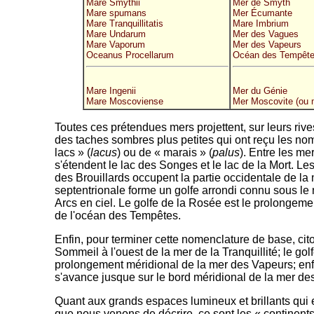
Mare Smythii
Mer de Smyth
Mare spumans
Mer Écumante
Mare Tranquillitatis
Mare Imbrium
Mare Undarum
Mer des Vagues
Mare Vaporum
Mer des Vapeurs
Oceanus Procellarum
Océan des Tempêt
Mare Ingenii
Mer du Génie
Mare Moscoviense
Mer Moscovite (ou
Toutes ces prétendues mers projettent, sur leurs riv
des taches sombres plus petites qui ont reçu les nom
lacs » (
lacus
) ou de « marais » (
palus
). Entre les me
s'étendent le lac des Songes et le lac de la Mort. Les
des Brouillards occupent la partie occidentale de la 
septentrionale forme un golfe arrondi connu sous le 
Arcs en ciel. Le golfe de la Rosée est le prolongeme
de l'océan des Tempêtes.
Enfin, pour terminer cette nomenclature de base, cit
Sommeil à l'ouest de la mer de la Tranquillité; le gol
prolongement méridional de la mer des Vapeurs; enfin
s'avance jusque sur le bord méridional de la mer des
Quant aux grands espaces lumineux et brillants qui 
que nous venons de décrire, ce sont les « continents 