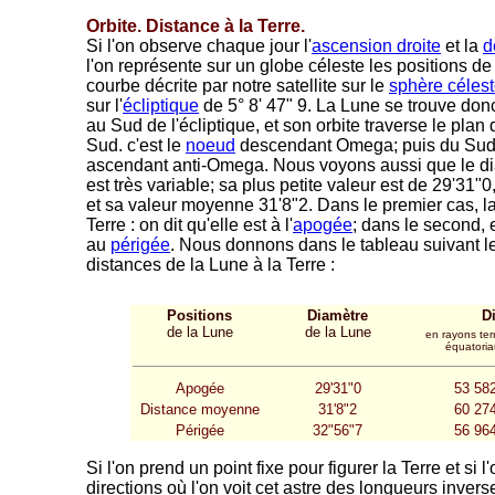
Orbite. Distance à la Terre.
Si l'on observe chaque jour l'
ascension droite
et la
d
l'on représente sur un globe céleste les positions de
courbe décrite par notre satellite sur le
sphère céles
sur l'
écliptique
de 5° 8' 47" 9. La Lune se trouve don
au Sud de l'écliptique, et son orbite traverse le plan
Sud. c'est le
noeud
descendant Omega; puis du Sud 
ascendant anti-Omega. Nous voyons aussi que le di
est très variable; sa plus petite valeur est de 29'31"
et sa valeur moyenne 31'8"2. Dans le premier cas, la
Terre : on dit qu'elle est à l'
apogée
; dans le second, 
au
périgée
. Nous donnons dans le tableau suivant 
distances de la Lune à la Terre :
-
Positions
Diamètre
Di
de la Lune
de la Lune
en rayons ter
équatoria
Apogée
29'31"0
53 58
Distance moyenne
31'8"2
60 27
Périgée
32"56"7
56 96
Si l'on prend un point fixe pour figurer la Terre et si 
directions où l'on voit cet astre des longueurs inver