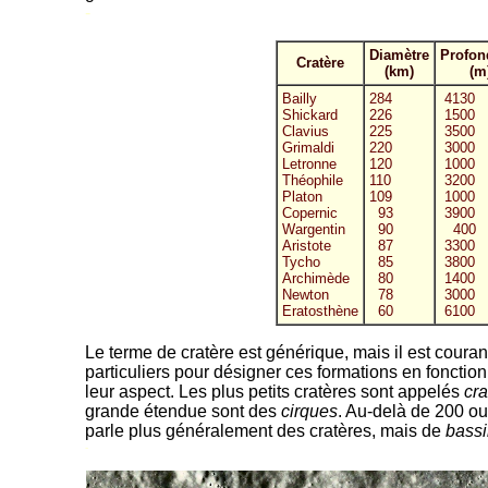
-
Diamètre
Profon
Cratère
(km)
(m
Bailly
284
4130
Shickard
226
1500
Clavius
225
3500
Grimaldi
220
3000
Letronne
120
1000
Théophile
110
3200
Platon
109
1000
Copernic
93
3900
Wargentin
90
400
Aristote
87
3300
Tycho
85
3800
Archimède
80
1400
Newton
78
3000
Eratosthène
60
6100
Le terme de cratère est générique, mais il est coura
particuliers pour désigner ces formations en fonctio
leur aspect. Les plus petits cratères sont appelés
cra
grande étendue sont des
cirques
. Au-delà de 200 o
parle plus généralement des cratères, mais de
bassi
-