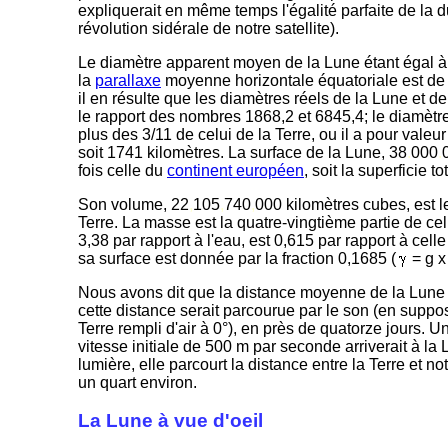
expliquerait en même temps l'égalité parfaite de la du
révolution sidérale de notre satellite).
Le diamètre apparent moyen de la Lune étant égal à
la
parallaxe
moyenne horizontale équatoriale est de 5
il en résulte que les diamètres réels de la Lune et d
le rapport des nombres 1868,2 et 6845,4; le diamètr
plus des 3/11 de celui de la Terre, ou il a pour valeu
soit 1741 kilomètres. La surface de la Lune, 38
.
000
.
fois celle du
continent européen
, soit la superficie 
Son volume, 22
,
105
,
740
,
000 kilomètres cubes, est l
Terre. La masse est la quatre-vingtième partie de cel
3,38 par rapport à l'eau, est 0,615 par rapport à celle
sa surface est donnée par la fraction 0,1685 (
= g x
Nous avons dit que la distance moyenne de la Lune 
cette distance serait parcourue par le son (en suppo
Terre rempli d'air à 0°), en près de quatorze jours. U
vitesse initiale de 500 m par seconde arriverait à la 
lumière, elle parcourt la distance entre la Terre et n
un quart environ.
La Lune à vue d'oeil