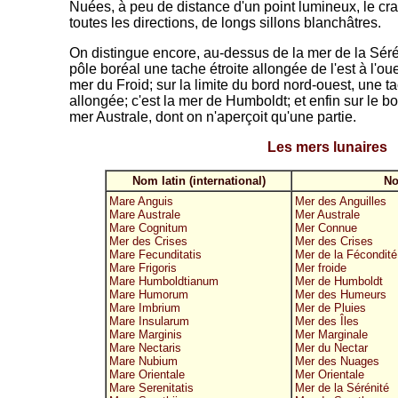
Nuées, à peu de distance d'un point lumineux, le cra
toutes les directions, de longs sillons blanchâtres.
On distingue encore, au-dessus de la mer de la Séré
pôle boréal une tache étroite allongée de l'est à l'o
mer du Froid; sur la limite du bord nord-ouest, une t
allongée; c'est la mer de Humboldt; et enfin sur le b
mer Australe, dont on n'aperçoit qu'une partie.
Les mers lunaires
Nom latin (international)
No
Mare Anguis
Mer des Anguilles
Mare Australe
Mer Australe
Mare Cognitum
Mer Connue
Mer des Crises
Mer des Crises
Mare Fecunditatis
Mer de la Fécondité
Mare Frigoris
Mer froide
Mare Humboldtianum
Mer de Humboldt
Mare Humorum
Mer des Humeurs
Mare Imbrium
Mer de Pluies
Mare Insularum
Mer des Îles
Mare Marginis
Mer Marginale
Mare Nectaris
Mer du Nectar
Mare Nubium
Mer des Nuages
Mare Orientale
Mer Orientale
Mare Serenitatis
Mer de la Sérénité