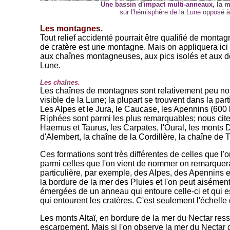
Une bassin d'impact multi-anneaux, la 
sur l'hémisphère de la Lune opposé à
Les montagnes.
Tout relief accidenté pourrait être qualifié de montag
de cratère est une montagne. Mais on appliquera ic
aux chaînes montagneuses, aux pics isolés et aux d
Lune.
Les chaînes.
Les chaînes de montagnes sont relativement peu n
visible de la Lune; la plupart se trouvent dans la par
Les Alpes et le Jura, le Caucase, les Apennins (600
Riphées sont parmi les plus remarquables; nous cite
Haemus et Taurus, les Carpates, l'Oural, les monts D
d'Alembert, la chaîne de la Cordillère, la chaîne de T
Ces formations sont très différentes de celles que l'on
parmi celles que l'on vient de nommer on remarquera 
particulière, par exemple, des Alpes, des Apennins 
la bordure de la mer des Pluies et l'on peut aisément 
émergées de un anneau qui entoure celle-ci et qui 
qui entourent les cratères. C'est seulement l'échelle q
Les monts Altaï, en bordure de la mer du Nectar res
escarpement. Mais si l'on observe la mer du Nectar 