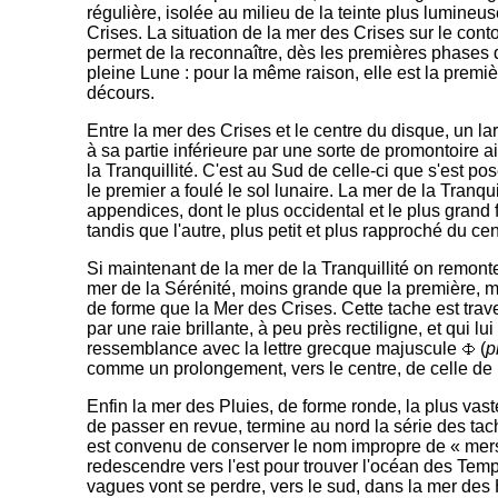
régulière, isolée au milieu de la teinte plus lumineus
Crises. La situation de la mer des Crises sur le cont
permet de la reconnaître, dès les premières phases d
pleine Lune : pour la même raison, elle est la premièr
décours.
Entre la mer des Crises et le centre du disque, un 
à sa partie inférieure par une sorte de promontoire 
la Tranquillité. C'est au Sud de celle-ci que s'est po
le premier a foulé le sol lunaire. La mer de la Tranqui
appendices, dont le plus occidental et le plus grand
tandis que l'autre, plus petit et plus rapproché du cen
Si maintenant de la mer de la Tranquillité on remonte
mer de la Sérénité, moins grande que la première, m
de forme que la Mer des Crises. Cette tache est tra
par une raie brillante, à peu près rectiligne, et qui l
ressemblance avec la lettre grecque majuscule
(
p
comme un prolongement, vers le centre, de celle de 
Enfin la mer des Pluies, de forme ronde, la plus vast
de passer en revue, termine au nord la série des tac
est convenu de conserver le nom impropre de « mers »
redescendre vers l'est pour trouver l'océan des Temp
vagues vont se perdre, vers le sud, dans la mer de