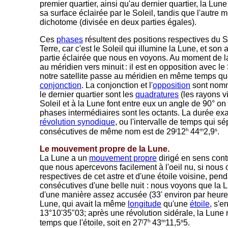
premier quartier, ainsi qu'au dernier quartier, la Lun
sa surface éclairée par le Soleil, tandis que l'autre m
dichotome (divisée en deux parties égales).
Ces
phases
résultent des positions respectives du So
Terre, car c'est le Soleil qui illumine la Lune, et son
partie éclairée que nous en voyons. Au moment de la
au méridien vers minuit
: il est en opposition avec le
-
notre satellite passe au méridien en même temps que l
conjonction
. La conjonction et l'
opposition
sont no
le dernier quartier sont les
quadratures
(les rayons v
Soleil et à la Lune font entre eux un angle de 90° on
phases intermédiaires sont les octants. La durée ex
révolution synodique
, ou l'intervalle de temps qui 
j
h
m
s
consécutives de même nom est de 29
12
44
2,9
.
Le mouvement propre de la Lune.
La Lune a un
mouvement propre
dirigé en sens cont
que nous apercevons facilement à l'oeil nu, si nous 
respectives de cet astre et d'une étoile voisine, pen
consécutives d'une belle nuit
-
: nous voyons que la L
d'une manière assez accusée (33' environ par heure)
Lune, qui avait la même
longitude
qu'une
étoile
, s'e
13°10'35"03; après une révolution sidérale, la Lune
j
h
m
s
temps que l'étoile, soit en 27
7
43
11,5
5.