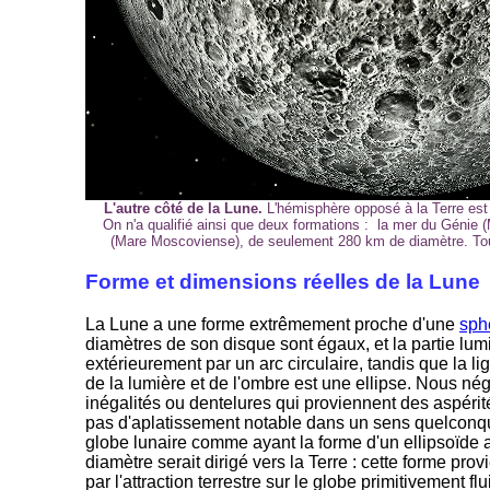
L'autre côté de la Lune.
L'hémisphère opposé à la Terre es
On n'a qualifié ainsi que deux formations : la mer du Génie 
(Mare Moscoviense), de seulement 280 km de diamètre. Tout
Forme et dimensions réelles de la Lune
La Lune a une forme extrêmement proche d'une
sph
diamètres de son disque sont égaux, et la partie lum
extérieurement par un arc circulaire, tandis que la li
de la lumière et de l'ombre est une ellipse. Nous n
inégalités ou dentelures qui proviennent des aspérit
pas d'aplatissement notable dans un sens quelconq
globe lunaire comme ayant la forme d'un ellipsoïde 
diamètre serait dirigé vers la Terre : cette forme prov
par l'attraction terrestre sur le globe primitivement fl