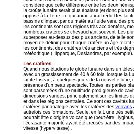
considère que cette différence entre les deux hémis
la croûte lunaire serait plus épaisse (et donc plus so
opposé à la Terre, ce qui aurait aurait réduit les fac
bassins d'impact par du matériau fluide venu des prof
les continents sont des régions très accidentées, m
nombreux cratères se chevauchant souvent. Les plu
superposer au-dessus des plus anciens, de telle sort
moyen de définir pour chaque cratère un âge relatif.
les continents, des cratères très anciens et très dégr
météoritique (Hipparque, Deslandres, par exemple).
Les cratères.
Quand nous étudions le globe lunaire dans un tél
avec un grossissement de 40 à 60 fois, lorsque la 
faible fuseau, à quelques jours de la nouvelle lune,
présence d'un beau spectacle. Toutes les parties bl
sont parsemées d'une multitude prodigieuse de cavit
dimensions variées, principalement sur les limites de
et dans les régions centrales. Ce sont ces cavités lu
cratères par analogie avec les cratères des
volcans
autrefois ces formations. Seule, en fait, une très peti
pourrait être d'origine volcanique (peut-être Hyginus, 
l'écrasante majorité ayant été creusés par des impac
vitesse (hypervitesse) .
-