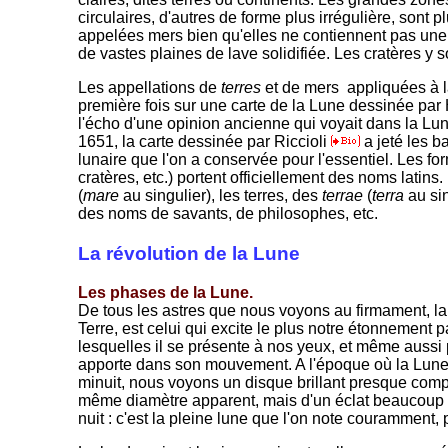
circulaires, d'autres de forme plus irrégulière, sont p
appelées mers bien qu'elles ne contiennent pas une go
de vastes plaines de lave solidifiée. Les cratères y s
Les appellations de
terres
et de mers appliquées à l
première fois sur une carte de la Lune dessinée par
l'écho d'une opinion ancienne qui voyait dans la Lune
1651, la carte dessinée par Riccioli
a jeté les 
lunaire que l'on a conservée pour l'essentiel. Les for
cratères, etc.) portent officiellement des noms latin
(
mare
au singulier), les terres, des
terrae
(
terra
au sin
des noms de savants, de philosophes, etc.
La révolution de la Lune
Les phases de la Lune.
De tous les astres que nous voyons au firmament, la L
Terre, est celui qui excite le plus notre étonnement 
lesquelles il se présente à nos yeux, et même aussi pa
apporte dans son mouvement. A l'époque où la Lun
minuit, nous voyons un disque brillant presque com
même diamètre apparent, mais d'un éclat beaucoup m
nuit : c'est la pleine lune que l'on note couramment, 