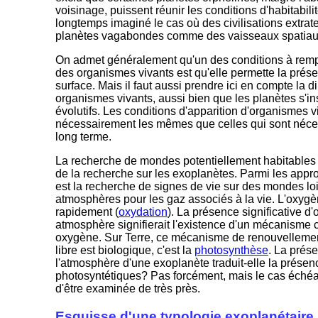
voisinage, puissent réunir les conditions d'habitabili
longtemps imaginé le cas où des civilisations extrater
planètes vagabondes comme des vaisseaux spatiaux p
On admet généralement qu'un des conditions à rempl
des organismes vivants est qu'elle permette la prése
surface. Mais il faut aussi prendre ici en compte la 
organismes vivants, aussi bien que les planètes s'i
évolutifs. Les conditions d'apparition d'organismes v
nécessairement les mêmes que celles qui sont nécess
long terme.
La recherche de mondes potentiellement habitables 
de la recherche sur les exoplanètes. Parmi les appr
est la recherche de signes de vie sur des mondes lo
atmosphères pour les gaz associés à la vie. L'oxygèn
rapidement (
oxydation
). La présence significative 
atmosphère signifierait l'existence d'un mécanisme 
oxygène. Sur Terre, ce mécanisme de renouvelleme
libre est biologique, c'est la
photosynthèse
. La prés
l'atmosphère d'une exoplanète traduit-elle la présen
photosyntétiques? Pas forcément, mais le cas échéan
d'être examinée de très près.
Esquisse d'une typologie exoplanétaire