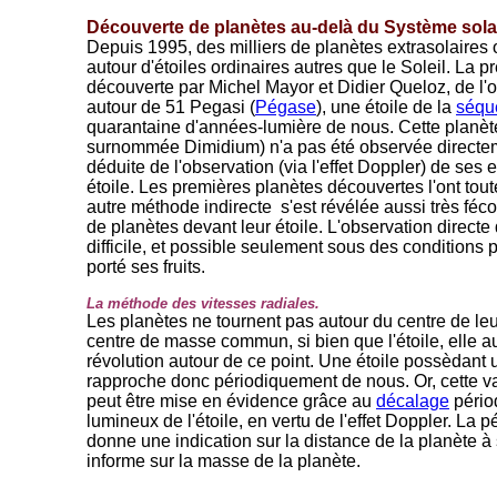
Découverte de planètes au-delà du Système solai
Depuis 1995, des milliers de planètes extrasolaires 
autour d'étoiles ordinaires autres que le Soleil. La 
découverte par Michel Mayor et Didier Queloz, de l'
autour de 51 Pegasi (
Pégase
), une étoile de la
séqu
quarantaine d'années-lumière de nous. Cette planè
surnommée Dimidium) n'a pas été observée directem
déduite de l'observation (via l'effet Doppler) de ses e
étoile. Les premières planètes découvertes l'ont tou
autre méthode indirecte s'est révélée aussi très fécon
de planètes devant leur étoile. L'observation direct
difficile, et possible seulement sous des conditions 
porté ses fruits.
La méthode des vitesses radiales.
Les planètes ne tournent pas autour du centre de leur
centre de masse commun, si bien que l'étoile, elle 
révolution autour de ce point. Une étoile possèdant 
rapproche donc périodiquement de nous. Or, cette var
peut être mise en évidence grâce au
décalage
périod
lumineux de l'étoile, en vertu de l'effet Doppler. La
donne une indication sur la distance de la planète à
informe sur la masse de la planète.
-