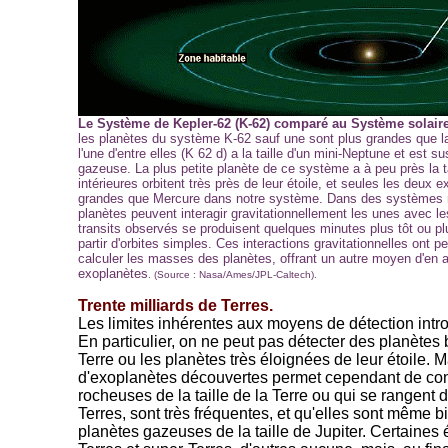
Le Système de Kepler-62 (K-62) comparé au Système solaire
les planètes du système K-62 sauf une sont plus grandes que la
l'une d'entre elles (K 62 d) a la taille d'un mini-Neptune et est s
gazeuse. La plus petite planète de ce système a à peu près la ta
intérieures orbitent très près de leur étoile, et seules les deux e
grandes que Mercure dans notre système. Dans des systèmes r
planètes peuvent interagir gravitationnellement les unes avec les
transits observés se produisent quelques minutes plus tôt ou plu
partir d'orbites simples. Ces interactions gravitationnelles ont 
calculer les masses des planètes, offrant un autre moyen d'en 
exoplanètes
. (Source : Nasa/Ames/JPL-Caltech).
Trente milliards de Terres.
Les limites inhérentes aux moyens de détection int
En particulier, on ne peut pas détecter des planètes
Terre ou les planètes très éloignées de leur étoile.
d'exoplanètes découvertes permet cependant de con
rocheuses de la taille de la Terre ou qui se rangent 
Terres, sont très fréquentes, et qu'elles sont même b
planètes gazeuses de la taille de Jupiter. Certaines