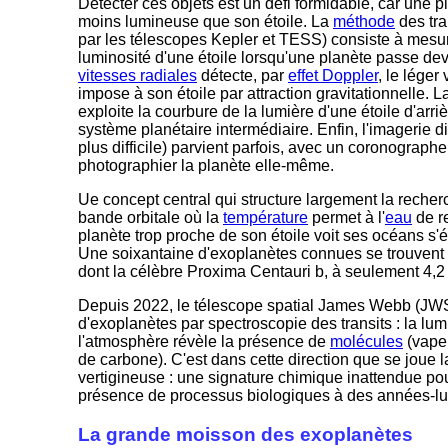
Détecter ces objets est un défi formidable, car une pl
moins lumineuse que son étoile. La
méthode
des tra
par les télescopes Kepler et TESS) consiste à mesur
luminosité d'une étoile lorsqu'une planète passe de
vitesses radiales
détecte, par
effet Doppler
, le léger
impose à son étoile par attraction gravitationnelle. 
exploite la courbure de la lumière d'une étoile d'arr
système planétaire intermédiaire. Enfin, l'imagerie dir
plus difficile) parvient parfois, avec un coronographe
photographier la planète elle-même.
Ue concept central qui structure largement la recherc
bande orbitale où la
température
permet à l'
eau
de r
planète trop proche de son étoile voit ses océans s'éva
Une soixantaine d'exoplanètes connues se trouvent d
dont la célèbre Proxima Centauri b, à seulement 4,
Depuis 2022, le télescope spatial James Webb (JW
d'exoplanètes par spectroscopie des transits : la lumiè
l'atmosphère révèle la présence de
molécules
(vape
de carbone). C'est dans cette direction que se joue l
vertigineuse : une signature chimique inattendue pourr
présence de processus biologiques à des années-lum
La grande moisson des exoplanètes