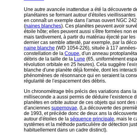
-
Une autre avancée inattendue a été la découverte d
planétaires se formant autour d'étoiles vieillissantes 
en connaît un exemple dans l'amas ouvert NGC 242
(
naines blanches
). Ces planètes peuvent avoir survéc
étoile hôte; elles peuvent aussi s'être formées non 
mais tardivement, à partir du matériau éjecté par les é
dernier cas semble attesté, par exemple, par la déco
naine blanche
(WD 1054-226), située à 117 années-
constellation de la
Coupe
, d'un anneau protoplanéta
débris de la taille de la
Lune
(65, uniformément espa
révolution orbitale en 25 heures). Cela suggère l'exi
blanche d'une planète déjà formée, dont les interacti
phénomènes de résonnance qui en seraient la consé
régularité de l'espacement des débris.
Un chronométrage très précis des variations dans l
milliseconde a aussi permis de déduire l'existence d'
planètes en orbite autour de ces objets qui sont des 
d'anciennes
supernovae
. (La découverte des premiè
de 1993, et précède donc de deux ans la découverte
autour d'étoiles de la
séquence principale
, mais le c
systèmes et la méthode particulière de détection just
habituellement dans un cadre distinct).