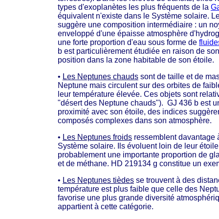
types d'exoplanètes les plus fréquents de la
Ga
équivalent n'existe dans le Système solaire. 
suggère une composition intermédiaire : un n
enveloppé d'une épaisse atmosphère d'hydrogè
une forte proportion d'eau sous forme de
fluide
b est particulièrement étudiée en raison de so
position dans la zone habitable de son étoile.
•
Les Neptunes chauds
sont de taille et de ma
Neptune mais circulent sur des orbites de faibl
leur température élevée. Ces objets sont relati
"désert des Neptune chauds"). GJ 436 b est u
proximité avec son étoile, des indices suggère
composés complexes dans son atmosphère.
•
Les Neptunes froids
ressemblent davantage 
Système solaire. Ils évoluent loin de leur étoil
probablement une importante proportion de gl
et de méthane. HD 219134 g constitue un exem
•
Les Neptunes tièdes
se trouvent à des distan
température est plus faible que celle des Nept
favorise une plus grande diversité atmosphéri
appartient à cette catégorie.