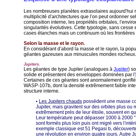
Les nombreuses planètes extrasolaires aujourd'hui r
multiplicité d'architectures que l'on peut ordonner se
composition interne, les propriétés orbitales, l'enviro
singularités évolutives. Cette typologie, sans cesse
cases étanches mais un continuum où les frontières 
Selon la masse et le rayon.
En considérant d'abord la masse et le rayon, la popu
géantes gazeuses aux minuscules mondes rocheux
Jupiters.
Les géantes de type Jupiter (analogues à
Jupiter
) s
solide et présentent des enveloppes dominées par l'
Certaines de ces géantes sont anormalement gonfl
WASP-107b, dont la densité extrêmement faible inte
structure interne.
•
Les Jupiters chauds
possèdent une masse co
Jupiter, mais gravitent sur des orbites plus ou 
extrêmement près de leur étoile, souvent en q
Leur température peut dépasser 1000 à 2000 °
sont formés plus loin puis ont migré vers l'inté
exemple classique est 51 Pegasi b, découverte
une révolution en environ quatre jours. Autre J