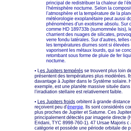
principal de redistribuer la chaleur de l'ét
l'hémisphère nocturne. Selon la composi
l'atmosphère et la température de la planè
météorologie exoplanétaire peut aussi do
phénomènes d'un exotisme absolu. Sur c
comme HD 189733b (surnommée Isis), les
charrient des nuages de silicates, provo
verre fondu latérales. Sur d'autres, tell
les températures diurnes sont si élevées 
vaporisent les métaux lourds, qui se con
retombant sous forme de pluie de fer liqu
nocturne.
• L
es Jupiters tempérés
se trouvent plus loin de
présentent des températures plus modérées. I
davantage à Jupiter dans le Système solaire. 
exemple, est une planète massive située dans
l'irradiation stellaire est relativement faible.
•
Les Jupiters froids
orbitent à grande distance 
reçoivent peu d'
énergie
. Ils sont considérés 
plus proches de Jupiter et Saturne. Ces Jupiter
principalement détectés par imagerie directe (
Eridani, TYC 8998-760-1). 47 Ursae Majoris c a
catégorie et possède une période orbitale de 