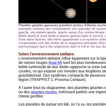
Planètes géantes gazeuses gravitant aurtour d'étoiles mort
exemples montrent des configurations très spéciales de système
gauche, une planète géante gravite autour d'un sytème binaire
(
white dwarf
) et d'une étoile à neutron (pulsar).Dans le second, 
d'une naine blanche, elle-même appartenant à un système stellai
composantes sont des étoiles de la séqquence principale. Note 
astronomiques (
au
) à des projections dans le ciel et non aux di
Selon l'environnement stellaire.
L'environnement stellaire influe également sur la ty
de naines rouges (
type M
) sont les plus nombreuses 
faible luminosité de leur étoile rapproche la zone ha
courtes, ce qui expose ces mondes aux éruptions stel
gravitationnel. Des systèmes compacts de plusieurs
légion (TRAPPIST-1, Proxima Centauri).
À l'autre bout du diagramme, des planètes géantes o
ou des
géantes rouges
, trahissant parfois une inges
l'étoile gonflée.
Les planètes de pulsar ont été, on l'a vu, les premi