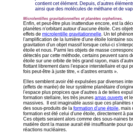
contient cet élément. Depuis, d'autres élément
ainsi que des molécules de méthane et de vape
Microlentilles gravitationnelles et planètes orphelines.
Enfin, et peut-être plus inattendue encore, est la dé
planètes n'orbitant autour d'aucune étoile. Ces objets
effets de
microlentille gravitationnelle
. Un tel phéno
l'amplification de la lumière d'une étoile lointaine s
gravitation d'un objet massif lorsque celui-ci s'interp
étoile et nous. Parmi les objets de masse correspond
détectés par cette méthode, certains peuvent sans do
étoile sur une orbite de très grand rayon, mais d'aut
flottant librement dans l'espace interstellaire et qui p
fois peut-être à juste titre, « d'astres errants ».
Elles semblent avoir été expulsées par diverses inte
(effets de marée) de leur système planétaire d'origine
l'espace plus propices que d'autres à de telles expul
formation stellaire, les très jeunes
amas ouverts
et l
massives. Il est imaginable aussi que ces planètes 
des sous-produits de la
formation d'une étoile
, mais
formation est été celui d'une étoile, directement à pa
Ces objets seraient alors comme des sous-naines b
matière dont la masse aurait été insuffisante pour q
réactions nucléaires.