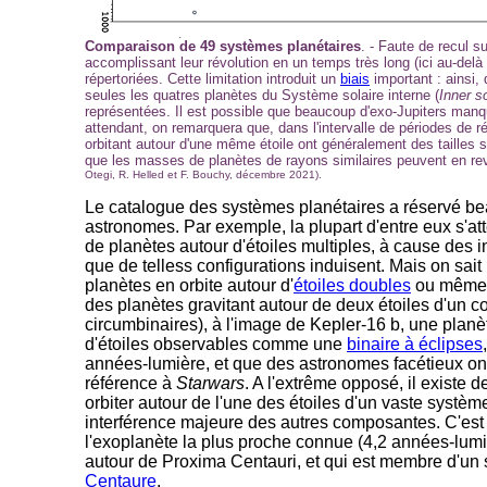
Comparaison de 49 systèmes planétaires
. - Faute de recul s
accomplissant leur révolution en un temps très long (ici au-delà 
répertoriées. Cette limitation introduit un
biais
important : ainsi,
seules les quatres planètes du Système solaire interne (
Inner s
représentées. Il est possible que beaucoup d'exo-Jupiters manq
attendant, on remarquera que, dans l'intervalle de périodes de r
orbitant autour d'une même étoile ont généralement des tailles s
que les masses de planètes de rayons similaires peuvent en rev
Otegi, R. Helled et F. Bouchy, décembre 2021).
Le catalogue des systèmes planétaires a réservé b
astronomes. Par exemple, la plupart d'entre eux s'at
de planètes autour d'étoiles multiples, à cause des in
que de telless configurations induisent. Mais on sait
planètes en orbite autour d'
étoiles doubles
ou mêmes 
des planètes gravitant autour de deux étoiles d'un c
circumbinaires), à l'image de Kepler-16 b, une planè
d'étoiles observables comme une
binaire à éclipses
années-lumière, et que des astronomes facétieux 
référence à
Starwars
. A l'extrême opposé, il existe 
orbiter autour de l'une des étoiles d'un vaste systèm
interférence majeure des autres composantes. C'est 
l'exoplanète la plus proche connue (4,2 années-lum
autour de Proxima Centauri, et qui est membre d'un 
Centaure
.