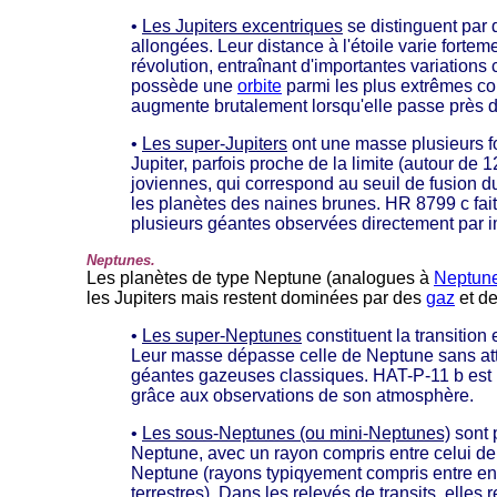
•
Les Jupiters excentriques
se distinguent par d
allongées. Leur distance à l'étoile varie forte
révolution, entraînant d'importantes variation
possède une
orbite
parmi les plus extrêmes co
augmente brutalement lorsqu'elle passe près d
•
Les super-Jupiters
ont une masse plusieurs fo
Jupiter, parfois proche de la limite (autour de
joviennes, qui correspond au seuil de fusion d
les planètes des naines brunes. HR 8799 c fait
plusieurs géantes observées directement par i
Neptunes.
Les planètes de type Neptune (analogues à
Neptun
les Jupiters mais restent dominées par des
gaz
et d
•
Les super-Neptunes
constituent la transition 
Leur masse dépasse celle de Neptune sans att
géantes gazeuses classiques. HAT-P-11 b est 
grâce aux observations de son atmosphère.
•
Les sous-Neptunes (ou mini-Neptunes)
sont 
Neptune, avec un rayon compris entre celui de l
Neptune (rayons typiqyement compris entre env
terrestres). Dans les relevés de transits, elles 