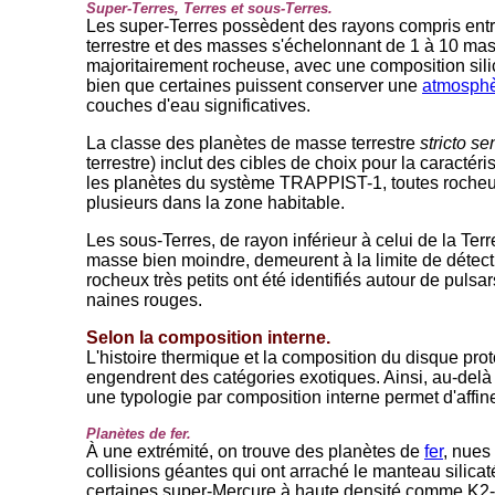
Super-Terres, Terres et sous-Terres.
Les super-Terres possèdent des rayons compris entre
terrestre et des masses s'échelonnant de 1 à 10 mass
majoritairement rocheuse, avec une composition sili
bien que certaines puissent conserver une
atmosph
couches d'eau significatives.
La classe des planètes de masse terrestre
stricto s
terrestre) inclut des cibles de choix pour la caract
les planètes du système TRAPPIST-1, toutes rocheuses
plusieurs dans la zone habitable.
Les sous-Terres, de rayon inférieur à celui de la Ter
masse bien moindre, demeurent à la limite de détec
rocheux très petits ont été identifiés autour de pul
naines rouges.
Selon la composition interne.
L'histoire thermique et la composition du disque prot
engendrent des catégories exotiques. Ainsi, au-delà 
une typologie par composition interne permet d'affin
Planètes de fer.
À une extrémité, on trouve des planètes de
fer
, nues
collisions géantes qui ont arraché le manteau silica
certaines super-Mercure à haute densité comme K2