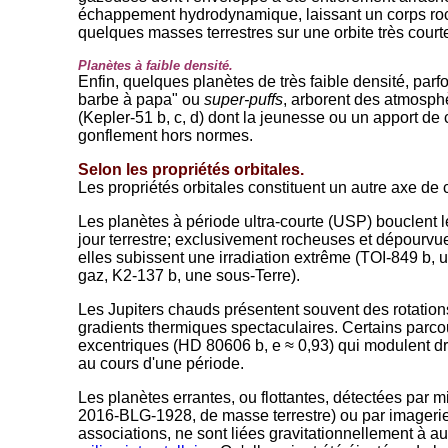
échappement hydrodynamique, laissant un corps ro
quelques masses terrestres sur une orbite très court
Planètes à faible densité.
Enfin, quelques planètes de très faible densité, par
barbe à papa" ou
super-puffs
, arborent des atmosp
(Kepler-51 b, c, d) dont la jeunesse ou un apport de 
gonflement hors normes.
Selon les propriétés orbitales.
Les propriétés orbitales constituent un autre axe de
Les planètes à période ultra-courte (USP) bouclent l
jour terrestre; exclusivement rocheuses et dépourv
elles subissent une irradiation extrême (TOI-849 b,
gaz, K2-137 b, une sous-Terre).
Les Jupiters chauds présentent souvent des rotatio
gradients thermiques spectaculaires. Certains parcou
excentriques (HD 80606 b, e ≈ 0,93) qui modulent d
au cours d'une période.
Les planètes errantes, ou flottantes, détectées par 
2016-BLG-1928, de masse terrestre) ou par imageri
associations, ne sont liées gravitationnellement à au