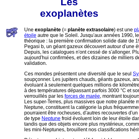
Les
exoplanètes
Une
exoplanète
(=
planète extrasolaire
) est une
pl
étoile
autre que le Soleil. Jusqu'aux années 1990, le
théorique : la première confirmation solide date de 
Pegasi b, un géant gazeux découvert autour d'une é
Depuis, les catalogues n'ont cessé de s'allonger. P
aujourd'hui confirmées, et des dizaines de milliers 
validation.
Ces mondes présentent une diversité que le seul
Sy
soupçonner. Les jupiters chauds, géants gazeux, a
évoluant à seulement quelques millions de kilomètres
à des températures dépassant parfois 3000 °C et so
verrouillés par les
forces de marée
, montrant toujour
Les super-Terres, plus massives que notre planète
Neptune, constituent la catégorie la plus fréquemmen
pourraient être rocheuses, d'autres recouvertes d'un
de type
Neptune
froid évoluent loin de leur étoile da
tandis que des objets encore plus mystérieux, com
les mini-Neptunes, brouillent nos classifications hér