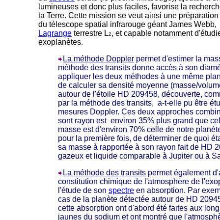
lumineuses et donc plus faciles, favorise la recherc
la Terre. Cette mission se veut ainsi une préparation
du télescope spatial infrarouge géant James Webb
Lagrange
terrestre L
, et capable notamment d'étudi
2
exoplanètes.
La méthode Doppler
permet d'estimer la mas
méthode des transits donne accès à son diamè
appliquer les deux méthodes à une même planèt
de calculer sa densité moyenne (masse/volume
autour de l'étoile HD 209458, découverte, comm
par la méthode des transits, a-t-elle pu être ét
mesures Doppler. Ces deux approches combin
sont rayon est environ 35% plus grand que celu
masse est d'environ 70% celle de notre planèt
pour la première fois, de déterminer de quoi éta
sa masse à rapportée à son rayon fait de HD
gazeux et liquide comparable à Jupiter ou à S
La méthode des transits
permet également d'
constitution chimique de l'atmosphère de l'exo
l'étude de son
spectre
en absorption. Par exemp
cas de la planète détectée autour de HD 20945
cette absorption ont d'abord été faites aux lon
jaunes du sodium et ont montré que l'atmosphè