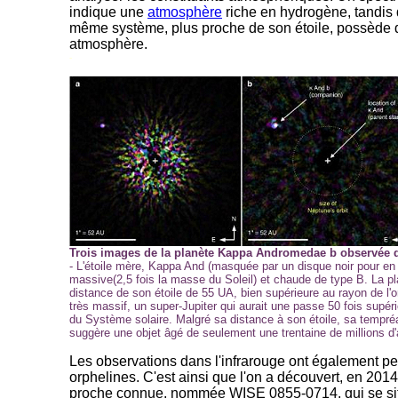
indique une
atmosphère
riche en hydrogène, tandis 
même système, plus proche de son étoile, possède
atmosphère.
-
Trois images de la planète Kappa Andromedae b observée di
- L'étoile mère, Kappa And (masquée par un disque noir pour en ét
massive(2,5 fois la masse du Soleil) et chaude de type B. La p
distance de son étoile de 55 UA, bien supérieure au rayon de l'o
très massif, un super-Jupiter qui aurait une passe 50 fois supéri
du Système solaire. Malgré sa distance à son étoile, sa tempré
suggère une objet âgé de seulement une trentaine de millions d
Les observations dans l'infrarouge ont également pe
orphelines. C'est ainsi que l'on a découvert, en 2014
proche connue, nommée WISE 0855-0714, qui se sit