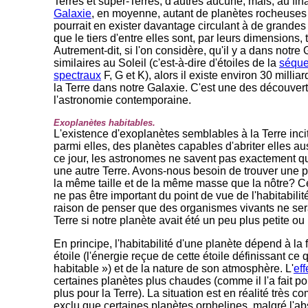
Terres et super-Terres, d'autres aucune, mais, au final
Galaxie
, en moyenne, autant de planètes rocheuses
pourrait en exister davantage circulant à de grandes d
que le tiers d'entre elles sont, par leurs dimensions,
Autrement-dit, si l'on considère, qu'il y a dans notre 
similaires au Soleil (c'est-à-dire d'étoiles de la
séque
spectraux
F, G et K), alors il existe environ 30 millia
la Terre dans notre Galaxie. C'est une des découvert
l'astronomie contemporaine.
Exoplanètes habitables.
L'existence d'exoplanètes semblables à la Terre incit
parmi elles, des planètes capables d'abriter elles a
ce jour, les astronomes ne savent pas exactement que
une autre Terre. Avons-nous besoin de trouver une p
la même taille et de la même masse que la nôtre? Cela
ne pas être important du point de vue de l'habitabilit
raison de penser que des organismes vivants ne ser
Terre si notre planète avait été un peu plus petite o
En principe, l'habitabilité d'une planète dépend à la 
étoile (l'énergie reçue de cette étoile définissant ce
habitable ») et de la nature de son atmosphère. L'
eff
certaines planètes plus chaudes (comme il l'a fait p
plus pour la Terre). La situation est en réalité très c
exclu que certaines planètes orphelines, malgré l'ab