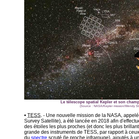
Le télescope spatial Kepler et son champ
(Source : NASA/Kepler mission/Wendy St
•
TESS
. - Une nouvelle mission de la NASA, appel
Survey Satellite), a été lancée en 2018 afin d'effectu
des étoiles les plus proches (et donc les plus brilla
grande des instruments de TESS, par rapport à ceux
du
spectre
scruté (le proche infrarouge), ajoutés à u