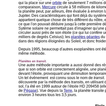
qui la place sur une
orbite
de seulement 7 millions d
comparaison,
Mercure
circule à 58 millions de kilo
la planète peut, par ailleurs, être évaluée à environ 
Jupiter. Des caractéristiques qui font déjà du systèm
appartient quelque chose de très différent du nôtre, e
ce que l'on pouvait déduire jusqu'à cette première d
Sytème solaire ne permettait pas d'imaginer qu'une 
circuler aussi près de son étoile (ce qui lui confère
milliers de degrés Celsius); les
planètes géantes
du 
dans des régions éloignées du Soleil, et donc froide
Depuis 1995, beaucoup d'autres exoplanètes ont été
même méthode.
Planètes en transit.
Une autre méthode importante a aussi donné des résu
que si son orbite est correctement alignée, une pla
devant l'étoile, provoquant une diminution temporaire 
Un tel événement est connu sous le nom de
transit
.
découverte par la méthode des transits, en utilisan
sol, l'a été en 1999 autour de l'étoile HD 209458 (ell
de
Pégase
). Vue depuis la
Terre
, la planète transit
environ 3 heures tous les 3,5 jours.
-