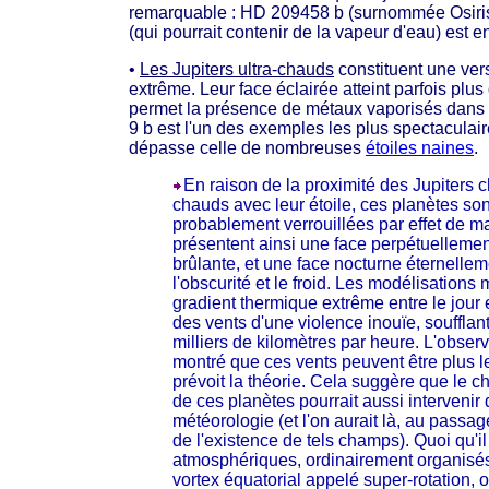
remarquable : HD 209458 b (surnommée Osiris
(qui pourrait contenir de la vapeur d'eau) est e
•
Les Jupiters ultra-chauds
constituent une ver
extrême. Leur face éclairée atteint parfois plus
permet la présence de métaux vaporisés dans
9 b est l'un des exemples les plus spectaculair
dépasse celle de nombreuses
étoiles naines
.
En raison de la proximité des Jupiters c
chauds avec leur étoile, ces planètes son
probablement verrouillées par effet de ma
présentent ainsi une face perpétuellemen
brûlante, et une face nocturne éternelle
l'obscurité et le froid. Les modélisations
gradient thermique extrême entre le jour 
des vents d'une violence inouïe, soufflan
milliers de kilomètres par heure. L'obser
montré que ces vents peuvent être plus le
prévoit la théorie. Cela suggère que le
de ces planètes pourrait aussi intervenir 
météorologie (et l'on aurait là, au passag
de l'existence de tels champs). Quoi qu'il 
atmosphériques, ordinairement organis
vortex équatorial appelé super-rotation, o