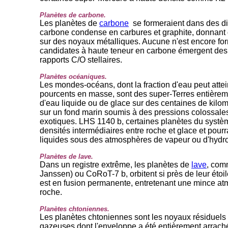
Planètes de carbone.
Les planètes de
carbone
se formeraient dans des d
carbone condense en carbures et graphite, donnant
sur des noyaux métalliques. Aucune n'est encore for
candidates à haute teneur en carbone émergent des
rapports C/O stellaires.
Planètes océaniques.
Les mondes-océans, dont la fraction d'eau peut attei
pourcents en masse, sont des super-Terres entière
d'eau liquide ou de glace sur des centaines de kilo
sur un fond marin soumis à des pressions colossale
exotiques. LHS 1140 b, certaines planètes du systèm
densités intermédiaires entre roche et glace et pourr
liquides sous des atmosphères de vapeur ou d'hyd
Planètes de lave.
Dans un registre extrême, les planètes de
lave
, com
Janssen) ou CoRoT-7 b, orbitent si près de leur étoi
est en fusion permanente, entretenant une mince a
roche.
Planètes chtoniennes.
Les planètes chtoniennes sont les noyaux résiduels
gazeuses dont l'enveloppe a été entièrement arrachée