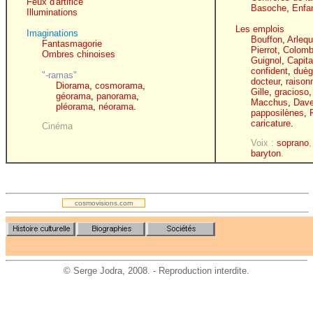
Feux d'artifice
Basoche
,
Enfa
Illuminations
-
-
Les emplois
Imaginations
Bouffon
,
Arlequ
Fantasmagorie
Pierrot
,
Colomb
Ombres chinoises
Guignol
,
Capit
-
confident
,
duèg
"-ramas"
docteur
,
raison
Diorama
,
cosmorama
,
Gille
,
gracioso
géorama
,
panorama
,
Macchus
,
Dav
pléorama
,
néorama
.
papposilènes
,
caricature
.
Cinéma
Voix :
soprano
baryton
.
.
cosmovisions.com
©
Serge Jodra
, 2008. - Reproduction interdite.