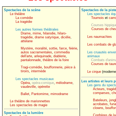
Spectacles de la scène
Spectacles de la pist
Le théâtre
Les spectacles éq
La comédie
Tournois
et
carr
La tragédie
Courses hippiq
-
Courses de che
Les autres formes théâtrales
-
Drame
,
mime
,
hilarodie
,
hilaro-
Les naumachies
tragédie
,
drame satyrique
,
dicélie
,
-
attelane
Les combats de gla
Mystère
,
moralité
,
sottie
,
farce
,
féérie
,
-
autos sacramentales
,
commedia
Les cruautés enve
dell'arte
,
arlequinade
,
diablerie
,
animaux
pantalonnade
,
théâtre de la foire
Combats d'anim
Courses de taur
Tragi-comédie
,
bouffonnerie
,
pièce à
-
tiroirs
,
intermède
Le cirque
(moderne
-
Les spectacles musicaux
Les artistes et leurs
Opéra
,
opéra-comique
,
mélodrame
,
Les gens du spect
vaudeville
,
opérette
Acteurs
,
tragéd
comparses
,
ch
Ballet
,
Pantomime
,
mimodrame
Bateleurs
,
jong
Le théâtre de marionnettes
acrobates
,
fun
Les spectacles de magie
clowns
,
bouffo
Spectacles de la lumière
Confrères de l