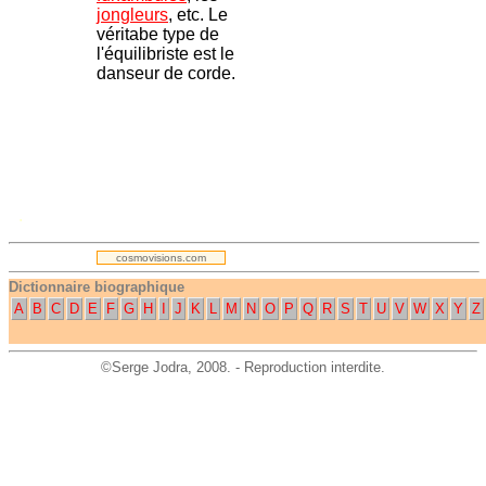
jongleurs
, etc. Le
véritabe type de
l'équilibriste est le
danseur de corde.
.
cosmovisions.com
Dictionnaire biographique
A
B
C
D
E
F
G
H
I
J
K
L
M
N
O
P
Q
R
S
T
U
V
W
X
Y
Z
©
Serge Jodra
, 2008. - Reproduction interdite.