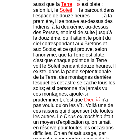
aussi que la
Terre
est plate :
selon lui, le
Soleil
la parcourt dans
l'espace de douze heures
; à la
première, il se trouve au-dessus des
Indiens; à la deuxième, au-dessus
des Perses, et ainsi de suite jusqu'à
la douzième, où il atteint le point du
ciel correspondant aux Bretons et
aux Scots; et ce qui prouve, selon
l'anonyme, que la Terre est plate,
c'est que chaque point de la Terre
voit le Soleil pendant douze heures. Il
existe, dans la partie septentrionale
de la Terre, des montagnes derrière
lesquelles cet astre se cache tous les
soirs; et si personne n'a jamais vu
ces montagnes, ajoute-t-il
prudemment, c'est que
Dieu
n'a
pas voulu qu'on les vît . Voilà une de
ces raisons qui dispensent de toutes
les autres. Le
Deus ex machina
était
un moyen d'explication qu'on tenait
en réserve pour toutes les occasions
difficiles. On en faisait usage, par
exemple, pour rendre compte de la