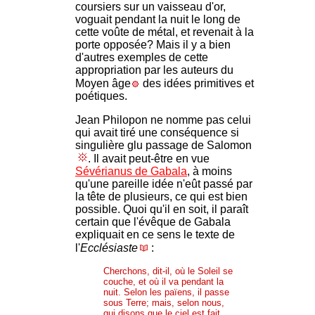
coursiers sur un vaisseau d'or,
voguait pendant la nuit le long de
cette voûte de métal, et revenait à la
porte opposée? Mais il y a bien
d'autres exemples de cette
appropriation par les auteurs du
Moyen âge
des idées primitives et
poétiques.
Jean Philopon ne nomme pas celui
qui avait tiré une conséquence si
singulière glu passage de Salomon
. Il avait peut-être en vue
Sévérianus de Gabala
, à moins
qu'une pareille idée n'eût passé par
la tête de plusieurs, ce qui est bien
possible. Quoi qu'il en soit, il paraît
certain que l'évêque de Gabala
expliquait en ce sens le texte de
l'
Ecclésiaste
:
Cherchons, dit-il, où le Soleil se
couche, et où il va pendant la
nuit. Selon les païens, il passe
sous Terre; mais, selon nous,
qui disons que le ciel est fait