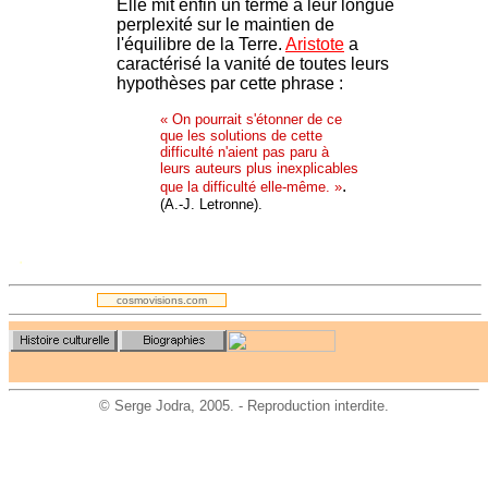
Elle mit enfin un terme à leur longue
perplexité sur le maintien de
l'équilibre de la Terre.
Aristote
a
caractérisé la vanité de toutes leurs
hypothèses par cette phrase :
« On pourrait s'étonner de ce
que les solutions de cette
difficulté n'aient pas paru à
leurs auteurs plus inexplicables
.
que la difficulté elle-même. »
(A.-J. Letronne).
.
cosmovisions.com
©
Serge Jodra
, 2005. - Reproduction interdite.