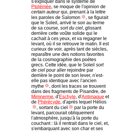
s'expliquer dans le système de
Ptolémée
, se moque de l'opinion de
certain auteur
qui, prenant à la lettre
les paroles de Salomon
, se figurait
que le Soleil, arrivé le soir au terme
de sa course,
sort du ciel
, glissant
derrière cette voûte solide qui le
cachait à ces yeux, et va regagner le
levant, où il se retrouve le matin. Il est
curieux de voir, après tant de siècles,
reparaître une des notions favorites
de la cosmographie des poètes
grecs. Cette idée, que le Soleil
sort
de ciel
pour aller rejoindre par
derrière le point de son lever, n'est-
elle pas identique avec l'ancien
mythe
, dont les traces se trouvent
dans des fragments de Pisandre, de
Mimnerme
, d'
Eschyle
, d'
Antimaque
et
de
Phérécyde
, d'après lequel Hélios
, sortant du ciel
par la porte du
levant, parcourait obliquement
l'atmosphère, jusqu'à la porte du
couchant : là il rentrait dans le ciel, et,
s'embarquant avec son char et ses