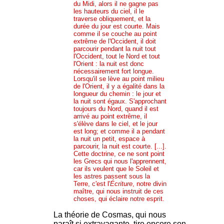
du Midi, alors il ne gagne pas
les hauteurs du ciel, il le
traverse obliquement, et la
durée du jour est courte. Mais
comme il se couche au point
extrême de l'Occident, il doit
parcourir pendant la nuit tout
l'Occident, tout le Nord et tout
l'Orient : la nuit est donc
nécessairement fort longue.
Lorsqu'il se lève au point milieu
de l'Orient, il y a égalité dans la
longueur du chemin : le jour et
la nuit sont égaux. S'approchant
toujours du Nord, quand il est
arrivé au point extrême, il
s'élève dans le ciel, et le jour
est long; et comme il a pendant
la nuit un petit, espace à
parcourir, la nuit est courte. [...].
Cette doctrine, ce ne sont point
les Grecs qui nous l'apprennent,
car ils veulent que le Soleil et
les astres passent sous la
Terre, c'est l'
Écriture
, notre divin
maître, qui nous instruit de ces
choses, qui éclaire notre esprit.
La théorie de Cosmas, qui nous
paraît si extravagante, tire encore son