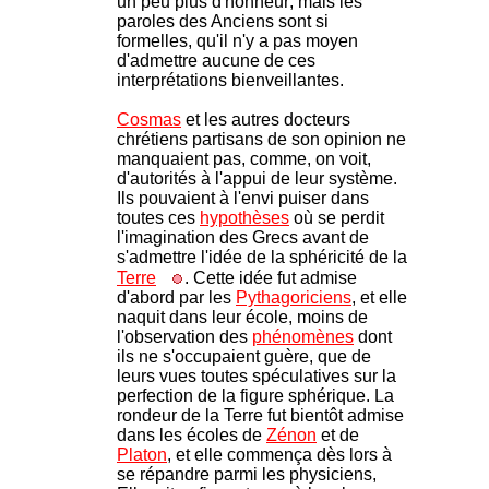
un peu plus d'honneur; mais les
paroles des Anciens sont si
formelles, qu'il n'y a pas moyen
d'admettre aucune de ces
interprétations bienveillantes.
Cosmas
et les autres docteurs
chrétiens partisans de son opinion ne
manquaient pas, comme, on voit,
d'autorités à l'appui de leur système.
Ils pouvaient à l'envi puiser dans
toutes ces
hypothèses
où se perdit
l'imagination des Grecs avant de
s'admettre l'idée de la sphéricité de la
Terre
. Cette idée fut admise
d'abord par les
Pythagoriciens
, et elle
naquit dans leur école, moins de
l'observation des
phénomènes
dont
ils ne s'occupaient guère, que de
leurs vues toutes spéculatives sur la
perfection de la figure sphérique. La
rondeur de la Terre fut bientôt admise
dans les écoles de
Zénon
et de
Platon
, et elle commença dès lors à
se répandre parmi les physiciens,