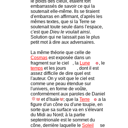
le poids des cieux, étaient fort
embarrassés de savoir ce qui la
soutenait elle-même. Ils se tiraient
d'embarras en affirmant, d'après les
mêmes textes, que si la Terre se
soutenait toute seule dans l'espace,
c'est que
Dieu le voulait ainsi
.
Solution qui ne laissait pas le plus
petit mot à dire aux adversaires.
La même théorie que celle de
Cosmas
est exposée dans un
fragment sur le ciel
, la
Lune
, le
temps
et les jours
, dont il est
assez difficile de dire quel est
l'auteur. On y voit que le ciel est
comme une peau étendue sur
l'univers, en forme de voûte,
conformément aux paroles de Daniel
et d'Isaïe
; que la
Terre
a la
figure d'un cône ou d'une toupie, en
sorte que sa surface va en s'élevant
du Midi au Nord; à la partie
septentrionale est le sommet du
cône, derrière laquelle le
Soleil
se