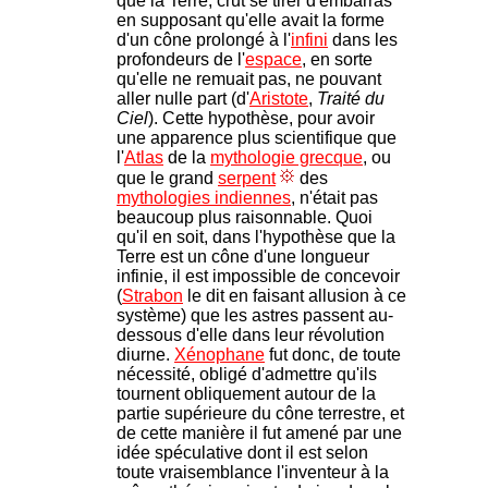
que la Terre, crut se tirer d'embarras
en supposant qu'elle avait la forme
d'un cône prolongé à l'
infini
dans les
profondeurs de l'
espace
, en sorte
qu'elle ne remuait pas, ne pouvant
aller nulle part (d'
Aristote
,
Traité du
Ciel
). Cette hypothèse, pour avoir
une apparence plus scientifique que
l'
Atlas
de la
mythologie grecque
, ou
que le grand
serpent
des
mythologies indiennes
, n'était pas
beaucoup plus raisonnable. Quoi
qu'il en soit, dans l'hypothèse que la
Terre est un cône d'une longueur
infinie, il est impossible de concevoir
(
Strabon
le dit en faisant allusion à ce
système) que les astres passent au-
dessous d'elle dans leur révolution
diurne.
Xénophane
fut donc, de toute
nécessité, obligé d'admettre qu'ils
tournent obliquement autour de la
partie supérieure du cône terrestre, et
de cette manière il fut amené par une
idée spéculative dont il est selon
toute vraisemblance l'inventeur à la