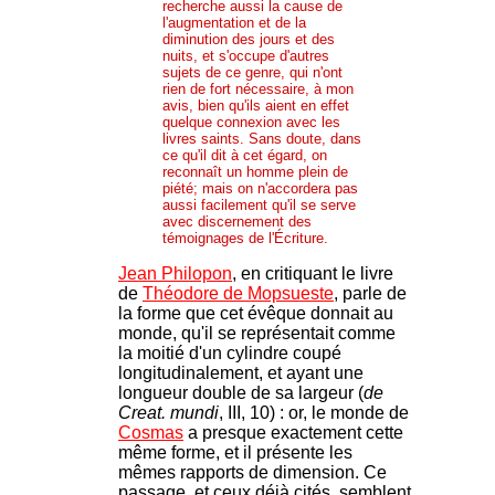
recherche aussi la cause de
l'augmentation et de la
diminution des jours et des
nuits, et s'occupe d'autres
sujets de ce genre, qui n'ont
rien de fort nécessaire, à mon
avis, bien qu'ils aient en effet
quelque connexion avec les
livres saints. Sans doute, dans
ce qu'il dit à cet égard, on
reconnaît un homme plein de
piété; mais on n'accordera pas
aussi facilement qu'il se serve
avec discernement des
témoignages de l'Écriture.
Jean Philopon
, en critiquant le livre
de
Théodore de Mopsueste
, parle de
la forme que cet évêque donnait au
monde, qu'il se représentait comme
la moitié d'un cylindre coupé
longitudinalement, et ayant une
longueur double de sa largeur (
de
Creat. mundi
, III, 10) : or, le monde de
Cosmas
a presque exactement cette
même forme, et il présente les
mêmes rapports de dimension. Ce
passage, et ceux déjà cités, semblent