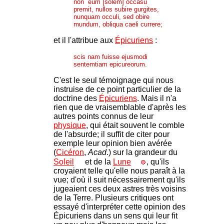
non eum [solem] occasu
premit, nullos subire gurgites,
nunquam occuli, sed obire
mundum, obliqua caeli currere;
et il l'attribue aux
Épicuriens
:
scis nam fuisse ejusmodi
sentemtiam epicureorum.
C'est le seul témoignage qui nous
instruise de ce point particulier de la
doctrine des
Épicuriens
. Mais il n'a
rien que de vraisemblable d'après les
autres points connus de leur
physique
, qui était souvent le comble
de l'absurde; il suffit de citer pour
exemple leur opinion bien avérée
(
Cicéron
,
Acad
.) sur la grandeur du
Soleil
et de la
Lune
, qu'ils
croyaient telle qu'elle nous paraît à la
vue; d'où il suit nécessairement qu'ils
jugeaient ces deux astres très voisins
de la Terre. Plusieurs critiques ont
essayé d'interpréter cette opinion des
Épicuriens dans un sens qui leur fit