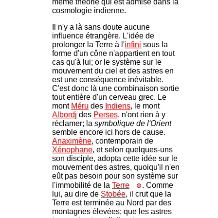
même théorie qui est admise dans la
cosmologie indienne.
Il n'y a là sans doute aucune
influence étrangère. L'idée de
prolonger la Terre à l'
infini
sous la
forme d'un cône n'appartient en tout
cas qu'à lui; or le système sur le
mouvement du ciel et des astres en
est une conséquence inévitable.
C'est donc là une combinaison sortie
tout entière d'un cerveau grec. Le
mont
Méru
des
Indiens
, le mont
Albordj
des
Perses
, n'ont rien à y
réclamer; la
symbolique de l'Orient
semble encore ici hors de cause.
Anaximène
, contemporain de
Xénophane
, et selon quelques-uns
son disciple, adopta cette idée sur le
mouvement des astres, quoiqu'il n'en
eût pas besoin pour son système sur
l'immobilité de la
Terre
. Comme
lui, au dire de
Stobée
, il crut que la
Terre est terminée au Nord par des
montagnes élevées; que les astres