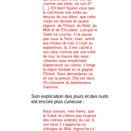
comme une tente; où va-t-il?
[...]. Eh bien! figurez-vous que
le ciel forme une voûte au-
dessus de nos têtes; que cette
voûte est divisée en quatre
régions, de l'Orient, du Nord, du
Midi et de l'Occident. Lorsque le
Soleil se couche, il ne passe
pas sous la Terre; mais, arrivé
aux limites du ciel, il court au
septentrion; là, il est caché à
nos yeux comme par une sorte
de mur, la masse des eaux
célestes nous empêchant
d'apercevoir sa course; il longe
la région boréale et va gagner
l'Orient. Vous demanderez où
en est la preuve. Elle est dans
l'
Ecclésiaste
du bienheureux
Salomon.
Son explication des jours et des nuits
est encore plus curieuse :
Nous savons, mes frères, que
le Soleil ne s'élève pas toujours
des mêmes endroits du ciel. A
son lever il s'approche ou
s'éloigne du Midi. Approche-t-il