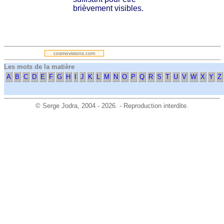
brièvement visibles.
.
cosmovisions.com
Les mots de la matière
A
B
C
D
E
F
G
H
I
J
K
L
M
N
O
P
Q
R
S
T
U
V
W
X
Y
Z
©
Serge Jodra
, 2004 - 2026. - Reproduction interdite.