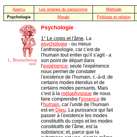
-
Aperçu
Les origines du spinozisme
Méthode
Psychologie
Morale
Politique et religion
Psychologie
1° Le corps et l'âme
. La
psychologie
- ou mieux
l'anthropologie, car c'est de
l'humain tout entier qu'il s'agit - a
L. Brunschvicg
son point de départ dans
1894
l'
expérience
; seule l'expérience
nous permet de constater
l'existence de l'humain, c.-à-d. de
certains modes étendus et de
certains modes pensants. Mais
c'est à la
métaphysique
de nous
faire comprendre l'
essence
de
l'
humain
, car l'unité de l'humain
est en
Dieu
. La puissance qui fait
passer à l'existence les modes
constitutifs du corps et les modes
constitutifs de l'âme, est la
substance; et, parce que la