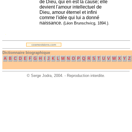
de Dieu, qui en est la cause; elle
devient l'amour intellectuel de
Dieu, amour éternel et infini
comme l'idée qui lui a donné
naissance.
(Léon Brunschvicg, 1894.).
.
cosmovisions.com
Dictionnaire biographique
A
B
C
D
E
F
G
H
I
J
K
L
M
N
O
P
Q
R
S
T
U
V
W
X
Y
Z
©
Serge Jodra
, 2004. - Reproduction interdite.