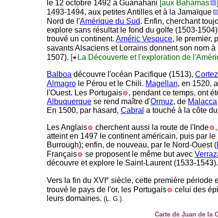
le 12 octobre 1492 à Guanahani
[aux Bahamas
1493-1494, aux petites Antilles et à la Jamaïque
Nord de l'
Amérique du Sud
. Enfin, cherchant touj
explore sans résultat le fond du golfe (1503-1504)
trouvé un continent.
Améric Vespuce
, le premier,
savants Alsaciens et Lorrains donnent son nom à
1507).
[
La Découverte et l'exploration de l'Amér
Balboa
découvre l'océan Pacifique (1513),
Cortez
Almagro
le Pérou et le Chili.
Magellan
, en 1520, a
l'Ouest. Les Portugais
, pendant ce temps, ont é
Albuquerque
se rend maître d'
Ormuz
, de
Malacca
En 1500, par hasard,
Cabral
a touché à la côte du 
Les Anglais
cherchent aussi la route de l'Inde
atteint en 1497 le continent américain, puis par le
Burrough); enfin, de nouveau, par le Nord-Ouest (
Français
se proposent le même but avec
Verra
découvre et explore le Saint-Laurent (1533-1543).
e
Vers la fin du XVI
siècle, cette première période 
trouvé le pays de l'or, les Portugais
celui des épi
leurs domaines.
(L. G.).
Carte de Juan de la 