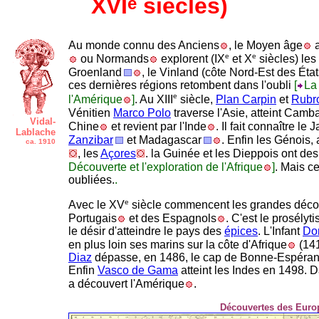
XVI
siècles)
e
Au monde connu des Anciens
, le Moyen âge
a
e
e
ou Normands
explorent (IX
et X
siècles) le
Groenland
, le Vinland (côte Nord-Est des Éta
ces dernières régions retombent dans l'oubli
[
La
e
l'Amérique
]
. Au XIII
siècle,
Plan Carpin
et
Rubr
Vénitien
Marco Polo
traverse l'Asie, atteint Camb
Vidal-
Chine
et revient par l'Inde
. Il fait connaître le 
Lablache
Zanzibar
et Madagascar
. Enfin les Génois,
ca. 1910
, les
Açores
. la Guinée et les Dieppois ont des
Découverte et l'exploration de l'Afrique
]
. Mais c
oubliées.
.
e
Avec le XV
siècle commencent les grandes déco
Portugais
et des Espagnols
. C'est le prosélyt
le désir d'atteindre le pays des
épices
. L'Infant
Do
en plus loin ses marins sur la côte d'Afrique
(141
Diaz
dépasse, en 1486, le cap de Bonne-Espérance 
Enfin
Vasco de Gama
atteint les Indes en 1498. D
a découvert l'Amérique
.
Découvertes des Euro