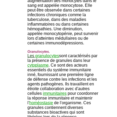
augmentation des monocytes dans le
sang est appelée monocytose. Elle
peut être observée dans certaines
infections chroniques comme la
tuberculose, dans des maladies
inflammatoires ou dans certaines
hémopathies. Une diminution,
appelée monocytopénie, peut survenir
lors d'atteintes médullaires ou de
certaines immunodépressions.
Granulocytes.
Les
granulocytes
sont caractérisés par
la présence de granules dans leur
cytoplasme
. Ce sont des acteurs
essentiels du système immunitaire
inné, fournissant une première ligne
de défense contre les infections et les
agents pathogènes. Ils travaillent en
étroite collaboration avec d'autres
cellules
immunitaires
pour coordonner
la réponse immunitaire et maintenir
l'
homéostasie
de l'organisme. Ces
granules contiennent diverses
substances bioactives qui sont
libérées lors de la réponse