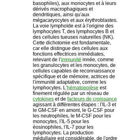
basophiles), aux monocytes et à leurs
dérivés macrophagiques et
dendritiques, ainsi qu'aux
mégacaryocytes et aux érythroblastes.
La voie lymphoïde est à l'origine des
lymphocytes T, des lymphocytes B et
des cellules tueuses naturelles (NK).
Cette dichotomie est fondamentale,
car elle distingue des cellules aux
fonctions effectrices immédiates,
relevant de l'
immunité
innée, comme
les granulocytes et les monocytes, de
cellules capables de reconnaissance
spécifique et de mémoire, actrices de
l'immunité adaptative, comme les
lymphocytes. L'
hématopoïèse
est
finement régulée par un réseau de
cytokines
et de
facteurs de croissance
agissant à différentes étapes : l'IL-3 et
le GM-CSF en amont, le G-CSF pour
les neutrophiles, le M-CSF pour les
monocytes, l'IL-5 pour les
éosinophiles, l'IL-7 pour les
lymphocytes. La production
médullaire est considérable, de l'ordre