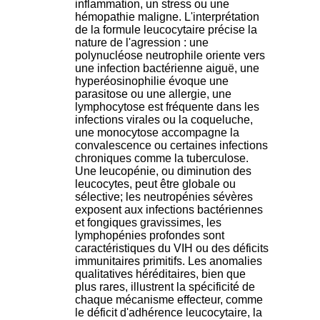
inflammation, un stress ou une
hémopathie maligne. L'interprétation
de la formule leucocytaire précise la
nature de l'agression : une
polynucléose neutrophile oriente vers
une infection bactérienne aiguë, une
hyperéosinophilie évoque une
parasitose ou une allergie, une
lymphocytose est fréquente dans les
infections virales ou la coqueluche,
une monocytose accompagne la
convalescence ou certaines infections
chroniques comme la tuberculose.
Une leucopénie, ou diminution des
leucocytes, peut être globale ou
sélective; les neutropénies sévères
exposent aux infections bactériennes
et fongiques gravissimes, les
lymphopénies profondes sont
caractéristiques du VIH ou des déficits
immunitaires primitifs. Les anomalies
qualitatives héréditaires, bien que
plus rares, illustrent la spécificité de
chaque mécanisme effecteur, comme
le déficit d'adhérence leucocytaire, la