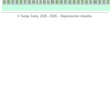
A
B
C
D
E
F
G
H
I
J
K
L
M
N
O
P
Q
R
S
T
U
V
W
X
Y
Z
©
Serge Jodra
, 2025 - 2026. - Reproduction interdite.