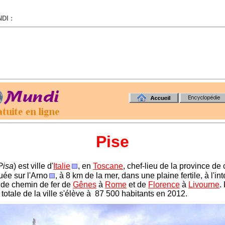
DI :
-
Pise
Pisa
) est ville d'
Italie
, en
Toscane
, chef-lieu de la province de
tuée sur l'Arno
, à 8 km de la mer, dans une plaine fertile, à l'in
 de chemin de fer de
Gênes
à
Rome
et de
Florence
à
Livourne
.
totale de la ville s'élève à
87 500 habitants en 2012.