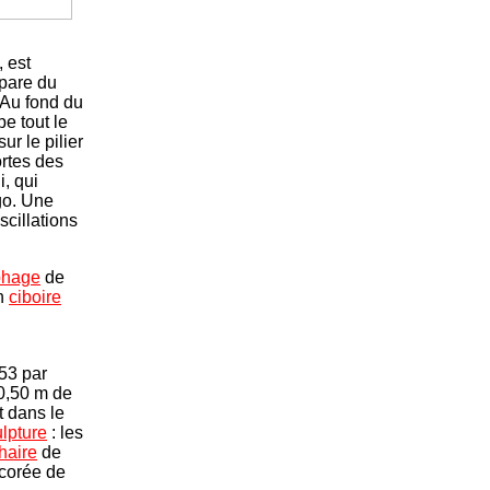
 est
épare du
 Au fond du
e tout le
r le pilier
ortes des
i, qui
go. Une
cillations
phage
de
un
ciboire
53 par
0,50 m de
et dans le
lpture
: les
haire
de
écorée de