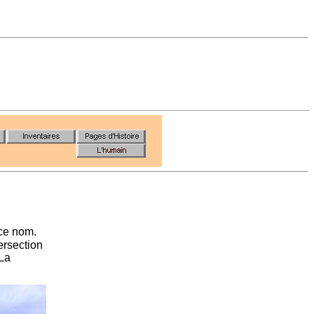
 ce nom.
tersection
 La