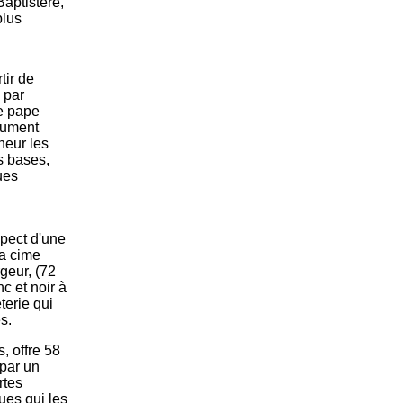
Baptistère,
plus
tir de
s par
le pape
nument
neur les
es bases,
ues
aspect d'une
la cime
geur, (72
c et noir à
terie qui
s.
, offre 58
 par un
rtes
ues qui les