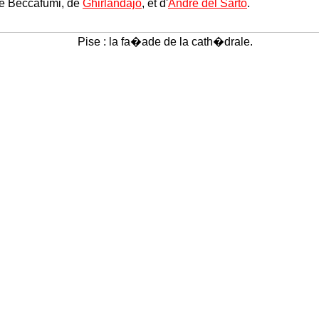
e Beccafumi, de
Ghirlandajo
, et d'
André del Sarto
.