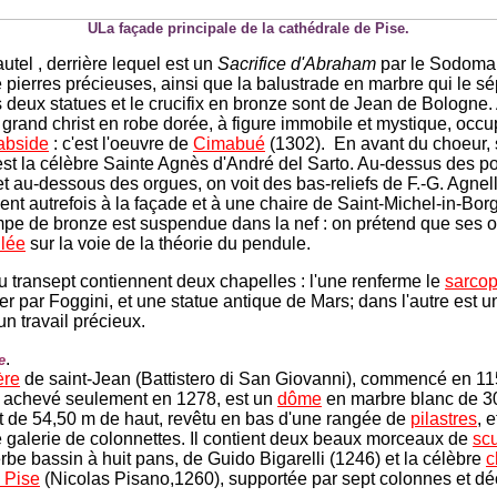
ULa façade principale de la cathédrale de Pise.
utel , derrière lequel est un
Sacrifice d'Abraham
par le Sodoma,
e pierres précieuses, ainsi que la balustrade en marbre qui le s
s deux statues et le crucifix en bronze sont de Jean de Bologne.
 grand christ en robe dorée, à figure immobile et mystique, occup
abside
: c'est l'oeuvre de
Cimabué
(1302). En avant du choeur, su
 est la célèbre Sainte Agnès d'André del Sarto. Au-dessus des p
et au-dessous des orgues, on voit des bas-reliefs de F.-G. Agnell
ent autrefois à la façade et à une chaire de Saint-Michel-in-Bor
pe de bronze est suspendue dans la nef : on prétend que ses os
ilée
sur la voie de la théorie du pendule.
u transept contiennent deux chapelles : l'une renferme le
sarco
er par Foggini, et une statue antique de Mars; dans l'autre est 
un travail précieux.
.
e
ère
de saint-Jean (Battistero di San Giovanni), commencé en 11
, achevé seulement en 1278, est un
dôme
en marbre blanc de 3
t de 54,50 m de haut, revêtu en bas d'une rangée de
pilastres
, 
e galerie de colonnettes. Il contient deux beaux morceaux de
scu
rbe bassin à huit pans, de Guido Bigarelli (1246) et la célèbre
c
 Pise
(Nicolas Pisano,1260), supportée par sept colonnes et d