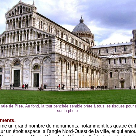
rale de Pise.
Au fond, la tour penchée semble prête à tous les risques pour 
sur la photo.
ments.
rme un grand nombre de monuments, notamment les quatre édif
ur un étroit espace, à l'angle Nord-Ouest de la ville, et
qui entou