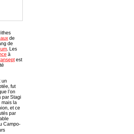
ithes
eaux
de
ang de
rium
. Les
nce
à
ransept
est
té
t un
tée, fut
que l'on
 par Stagi
; mais la
ion, et ce
utés par
able
 du Campo-
urs