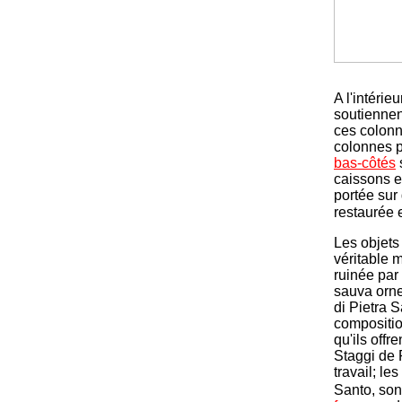
A l'intérie
soutiennen
ces colonn
colonnes p
bas-côtés
caissons e
portée sur 
restaurée 
Les objets
véritable 
ruinée par 
sauva orne
di Pietra S
compositio
qu'ils off
Staggi de 
travail; l
Santo, son