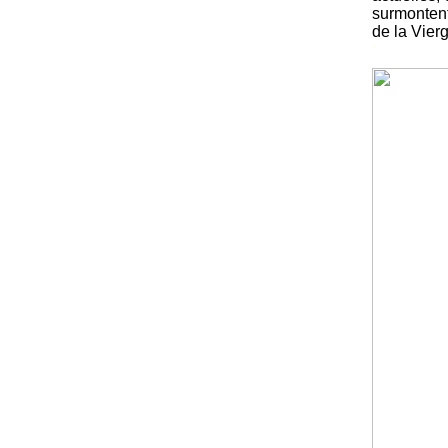
surmontent
de la Vier
-