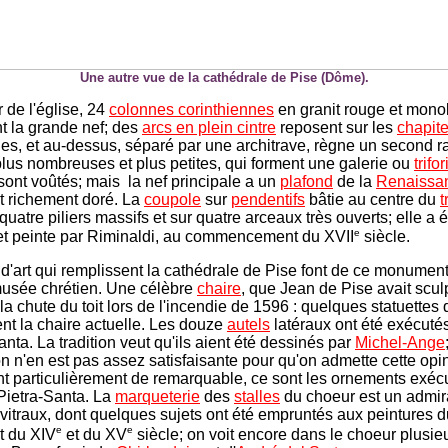
Une autre vue de la cathédrale de Pise (Dôme).
ur de l'église, 24
colonnes corinthiennes
en granit rouge et monol
t la grande nef; des
arcs en plein cintre
reposent sur les
chapit
es, et au-dessus, séparé par une architrave, règne un second r
lus nombreuses et plus petites, qui forment une galerie ou
trifo
sont voûtés; mais la nef principale a un
plafond
de la
Renaissa
t richement doré. La
coupole
sur
pendentifs
bâtie au centre du
t
quatre piliers massifs et sur quatre arceaux très ouverts; elle a é
e
et peinte par Riminaldi, au commencement du XVII
siècle.
 d'art qui remplissent la cathédrale de Pise font de ce monumen
musée chrétien. Une célèbre
chaire
, que Jean de Pise avait sculp
la chute du toit lors de l'incendie de 1596 : quelques statuettes 
nt la chaire actuelle. Les douze
autels
latéraux ont été exécutés
anta. La tradition veut qu'ils aient été dessinés par
Michel-Ange
n n'en est pas assez satisfaisante pour qu'on admette cette opin
rent particulièrement de remarquable, ce sont les ornements exéc
Pietra-Santa. La
marqueterie
des
stalles
du choeur est un admir
es vitraux, dont quelques sujets ont été empruntés aux peintures
e
e
t du XIV
et du XV
siècle; on voit encore dans le choeur plusie