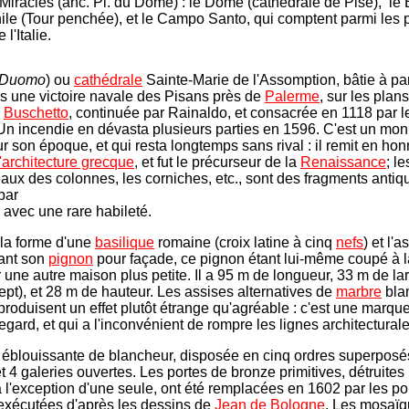
Miracles (anc. Pl. du Dôme) : le Dôme (cathédrale de Pise), le 
le (Tour penchée), et le Campo Santo, qui comptent parmi les 
l'Italie.
Duomo
) ou
cathédrale
Sainte-Marie de l'Assomption, bâtie à par
s une victoire navale des Pisans près de
Palerme
, sur les plan
e
Buschetto
, continuée par Rainaldo, et consacrée en 1118 par 
 Un incendie en dévasta plusieurs parties en 1596. C'est un mo
r son époque, et qui resta longtemps sans rival : il remit en hon
l'architecture grecque
, et fut le précurseur de la
Renaissance
; l
eaux des colonnes, les corniches, etc., sont des fragments antiq
par
e avec une rare habileté.
a la forme d'une
basilique
romaine (croix latine à cinq
nefs
) et l'
ant son
pignon
pour façade, ce pignon étant lui-même coupé à 
 une autre maison plus petite. Il a 95 m de longueur, 33 m de lar
ept), et 28 m de hauteur. Les assises alternatives de
marbre
blan
 produisent un effet plutôt étrange qu'agréable : c'est une marque
regard, et qui a l'inconvénient de rompre les lignes architecturale
 éblouissante de blancheur, disposée en cinq ordres superposés
t 4 galeries ouvertes. Les portes de bronze primitives, détruites
à l'exception d'une seule, ont été remplacées en 1602 par les po
 exécutées d'après les dessins de
Jean de Bologne
. Les mosaïq