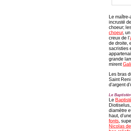
Le maître-a
incrusté d
choeur; le
choeur
, un
creux de l'
de droite,
sacristies 
appartenai
grande lam
mirent
Gal
Les bras d
Saint Reni
d'argent d'
Le Baptistèr
Le
Baptist
Diotiselus
diamètre e
haut, d'un
fonts
, supe
Nicolas de