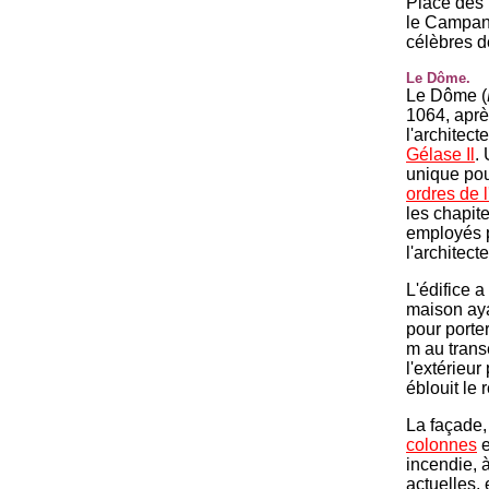
Place des 
le Campani
célèbres de 
Le Dôme.
Le Dôme (
1064, aprè
l'architect
Gélase Il
.
unique pou
ordres de 
les chapit
employés 
l'architect
L'édifice 
maison ay
pour porter
m au trans
l'extérieur
éblouit le 
La façade,
colonnes
e
incendie, 
actuelles,