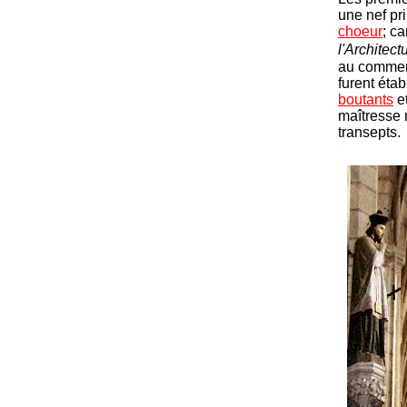
une nef pri
choeur
; c
l'Architect
au comme
furent éta
boutants
et
maîtresse 
transepts.
-