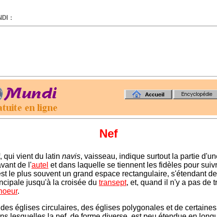
DI :
-
Nef
, qui vient du latin
navis
, vaisseau, indique surtout la partie d'u
vant de l'
autel
et dans laquelle se tiennent les fidèles pour suiv
'est le plus souvent un grand espace rectangulaire, s'étendant d
incipale jusqu'à la croisée du
transept
, et, quand il n'y a pas de 
hoeur
.
des églises circulaires, des églises polygonales et de certaines
ans lesquelles la nef, de forme diverse, est peu étendue en longu