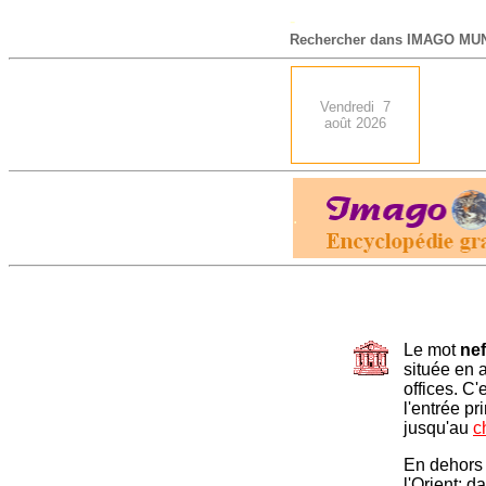
-
Rechercher dans IMAGO MUN
Vendredi 7
août 2026
.
Le mot
nef
située en a
offices. C
l'entrée pr
jusqu'au
c
En dehors 
l'Orient; d