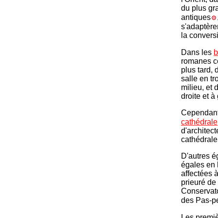
du plus gr
antiques
s'adaptèren
la convers
Dans les
b
romanes co
plus tard,
salle en tr
milieu, et 
droite et 
Cependant 
cathédrale
d'architect
cathédrale 
D'autres é
égales en 
affectées à
prieuré de
Conservato
des Pas-pe
Les premi