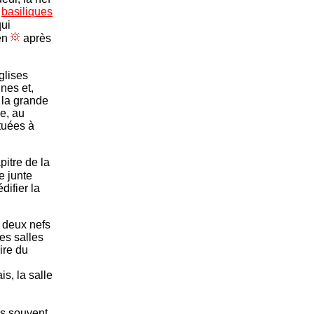
s
basiliques
qui
en
après
glises
nes et,
, la grande
le, au
ituées à
pitre de la
e junte
difier la
 deux nefs
es salles
ire du
is, la salle
.
us souvent