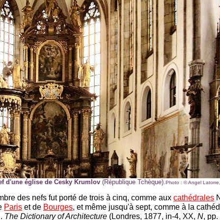
ef d'une église de Cesky Krumlov
(République Tchèque).
Photo : © Angel Latorre
mbre des nefs fut porté de trois à cinq, comme aux
cathédrales
N
e
Paris
et de
Bourges
, et même jusqu'à sept, comme à la cathéd
.
The Dictionary of Architecture
(Londres, 1877, in-4, XX,
N
, pp.