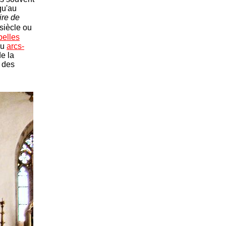
qu'au
ire de
siècle ou
pelles
u
arcs-
e la
n des