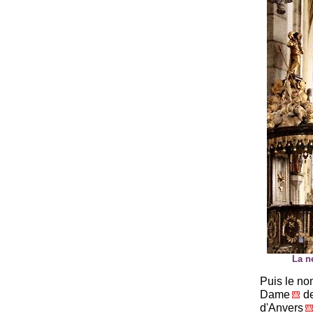
La n
Puis le no
Dame
d
d'Anvers