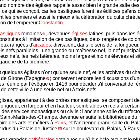
and nombre des églises rappelle assez bien la grande salle de
, ce qui se conçoit, car les basiliques furent les édifices païens 
t les premiers et aussi le mieux à la célébration du culte chréti
ion de l'empereur
Constantin
.
asiliques
romaines
, devenues
églises
latines, puis dans les é
nstruites à l'imitation de ces basiliques, deux rangées de colon
 deux rangées d'
arcades
, divisaient, dans le sens de la longueur
ois nefs parallèles : une grande ou maîtresse nef, la nef principa
deux nefs, les nefs latérales, moins larges et moins élevées et s
à gauche de la première.
quelques églises n'ont qu'une seule nef, et les archives du cha
de Girone (Espagne
) conservent encore les discussions d'un
es réunie par l'évêque en 1416 pour décider s'il convenait de réé
de cette ville à une seule nef ou à trois nefs.
glises, appartenant à des ordres monastiques, se composent de
longueur, en largeur et en hauteur, semblables en cela à certain
 des services monastiques ou civils : l'ancienne salle du réfecto
 Saint-Martin-des-Champs, devenue ensuite la bibliothèque du
ire des arts et métiers à
Paris
, et l'ancienne grand-salle du Pala
rdus du Palais de Justice
sur le boulevard du Palais, à Paris
e
ères grandes
cathédrales
gothiques du XIII
siècle avaient le pl