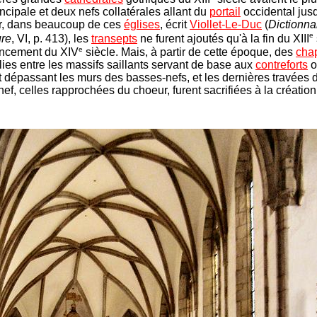
ncipale et deux nefs collatérales allant du
portail
occidental jus
ar, dans beaucoup de ces
églises
, écrit
Viollet-Le-Duc
(
Dictionna
e
ure
, VI, p. 413), les
transepts
ne furent ajoutés qu'à la fin du XIII
e
ncement du XIV
siècle. Mais, à partir de cette époque, des
cha
blies entre les massifs saillants servant de base aux
contreforts
o
 dépassant les murs des basses-nefs, et les dernières travées d
nef, celles rapprochées du choeur, furent sacrifiées à la créatio