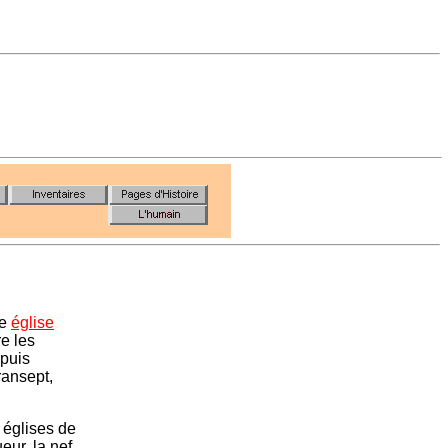
ne
église
re les
epuis
transept,
 églises de
eur, la nef