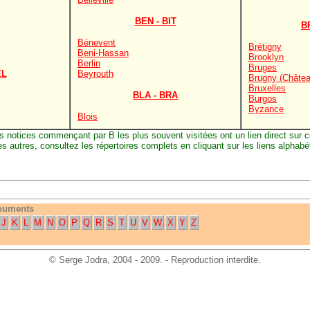
BEN - BIT
B
Bénevent
Brétigny
Beni-Hassan
Brooklyn
Berlin
Bruges
EL
Beyrouth
Brugny (Châtea
Bruxelles
BLA - BRA
Burgos
Byzance
Blois
s notices commençant par B les plus souvent visitées ont un lien direct sur c
es autres, consultez les répertoires complets en cliquant sur les liens alphabé
onuments
J
K
L
M
N
O
P
Q
R
S
T
U
V
W
X
Y
Z
©
Serge Jodra
, 2004 - 2009. - Reproduction interdite.