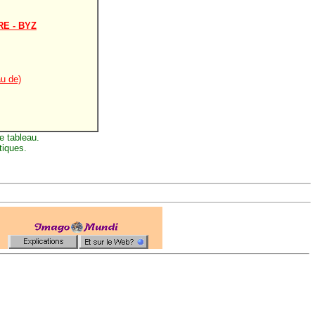
RE - BYZ
u de)
e tableau.
tiques.