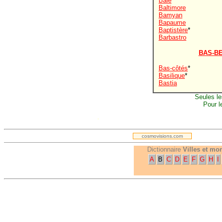
Bâle
Baltimore
Bamyan
Bapaume
Baptistère
*
Barbastro
BAS-B
Bas-côtés
*
Basilique
*
Bastia
Seules le
Pour l
.
cosmovisions.com
Dictionnaire
Villes et m
A
B
C
D
E
F
G
H
I