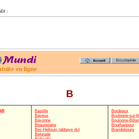
DI :
-
B
AR
Bastille
Bordeaux
Bayeux
Boulogne-sur-
Bayonne
Boulogne-Billa
Beaurepaire
Bourhanpour
Bec-Hellouin (abbaye du)
Brandebourg
Belgrade
Belleville