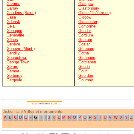
Garama
Glasgow
Garray
Glastonbury
Gaudens (Saint-)
Globe (Théâtre du)
Gaza
Glogów
Gdansk
Gloucester
Gela
Gomorrhe
Genappe
Gondar
Generalife
Gordium
Gênes
Gorkum
Genève
Goslar
Genèvre (Mont-)
Göteborg
Gentilly
Gotha
Georgetown
Göttingen
George Town
Gottlieben
Gérare
Gouda
Gérasa
Gour
Gerberoy
Gourdon
Gergovie
Gournay
.
cosmovisions.com
Dictionnaire
Villes et monuments
A
B
C
D
E
F
G
H
I
J
K
L
M
N
O
P
Q
R
S
T
U
V
W
X
Y
Z