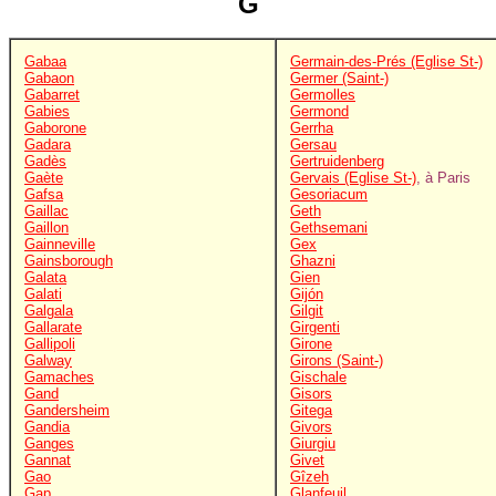
G
Gabaa
Germain-des-Prés (Eglise St-)
Gabaon
Germer (Saint-)
Gabarret
Germolles
Gabies
Germond
Gaborone
Gerrha
Gadara
Gersau
Gadès
Gertruidenberg
Gaète
Gervais (Eglise St-)
, à Paris
Gafsa
Gesoriacum
Gaillac
Geth
Gaillon
Gethsemani
Gainneville
Gex
Gainsborough
Ghazni
Galata
Gien
Galati
Gijón
Galgala
Gilgit
Gallarate
Girgenti
Gallipoli
Girone
Galway
Girons (Saint-)
Gamaches
Gischale
Gand
Gisors
Gandersheim
Gitega
Gandia
Givors
Ganges
Giurgiu
Gannat
Givet
Gao
Gîzeh
Gap
Glanfeuil