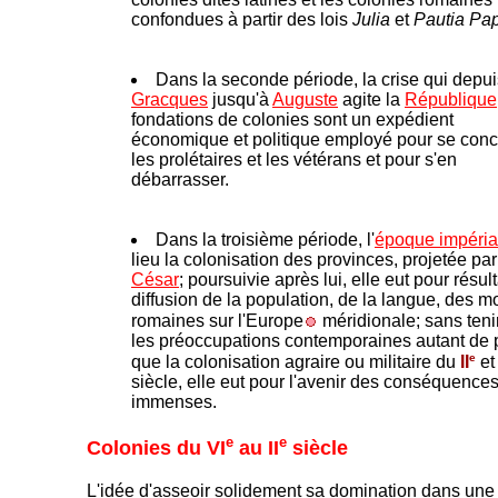
confondues à partir des lois
Julia
et
Pautia Pap
Dans la seconde période, la crise qui depui
Gracques
jusqu'à
Auguste
agite la
République
fondations de colonies sont un expédient
économique et politique employé pour se conci
les prolétaires et les vétérans et pour s'en
débarrasser.
Dans la troisième période, l'
époque impéria
lieu la colonisation des provinces, projetée par
César
; poursuivie après lui, elle eut pour résult
diffusion de la population, de la langue, des m
romaines sur l'Europe
méridionale; sans teni
les préoccupations contemporaines autant de 
e
que la colonisation agraire ou militaire du
II
et
siècle, elle eut pour l'avenir des conséquence
immenses.
e
e
Colonies du VI
au II
siècle
L'idée d'asseoir solidement sa domination dans une