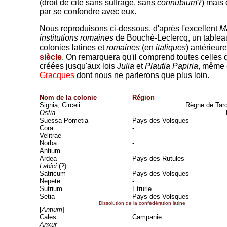
(droit de cité sans suffrage, sans
connubium
?) mais q
par se confondre avec eux.
Nous reproduisons ci-dessous, d'après l'excellent
M
institutions romaines
de Bouché-Leclercq,
un tablea
colonies latines et
romaines
(en
italiques
) antérieur
siècle
. On remarquera qu'il comprend toutes celles q
créées jusqu'aux lois
Julia
et
Plautia Papiria
, même 
Gracques
dont nous ne parlerons que plus loin.
-
Nom de la colonie
Région
Signia, Circeii
Règne de Tarq
Ostia
Suessa Pometia
Pays des Volsques
Cora
-
Velitrae
-
Norba
-
Antium
Ardea
Pays des Rutules
Labici
(?)
Satricum
Pays des Volsques
Nepete
-
Sutrium
Etrurie
Setia
Pays des Volsques
Dissolution de la confédération latine
[
Antium
]
Cales
Campanie
Anxur