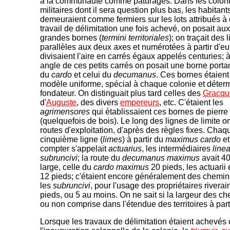
à la communauté comme pâturages. Dans les colon
militaires dont il sera question plus bas, les habitant
demeuraient comme fermiers sur les lots attribués à 
travail de délimitation une fois achevé, on posait aux
grandes bornes (
termini territoriales
); on traçait des 
parallèles aux deux axes et numérotées à partir d'eu
divisaient l'aire en carrés égaux appelés centuries;
angle de ces petits carrés on posait une borne porta
du
cardo
et celui du
decumanus
. Ces bornes étaient
modèle uniforme, spécial à chaque colonie et déterm
fondateur. On distinguait plus tard celles des
Gracqu
d'
Auguste
, des divers
empereurs
, etc. C'étaient les
agrimensores
qui établissaient ces bornes de pierre
(quelquefois de bois). Le long des lignes de limite on
routes d'exploitation, d'après des règles fixes. Chaq
cinquième ligne (
limes
) à partir du
maximus cardo
et
compter s'appelait
actuarius
, les intermédiaires
linea
subruncivi
; la route du
decumanus maximus
avait 40
large, celle du
cardo maximus
20 pieds, les actuari
12 pieds; c'étaient encore généralement des chemin
les
subruncivi
, pour l'usage des propriétaires riverai
pieds, ou 5 au moins. On ne sait si la largeur des ch
ou non comprise dans l'étendue des territoires à par
Lorsque les travaux de délimitation étaient achevés o