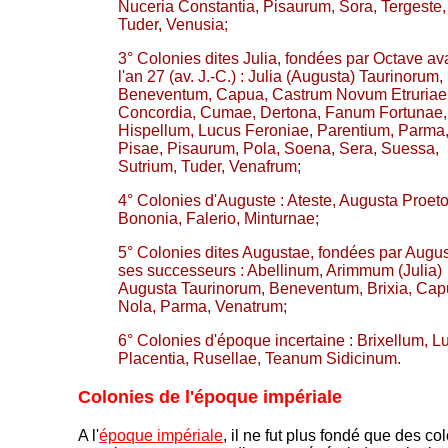
Nuceria Constantia, Pisaurum, Sora, Tergeste,
Tuder, Venusia;
3° Colonies dites Julia, fondées par Octave av
l'an 27 (av. J.-C.) : Julia (Augusta) Taurinorum,
Beneventum, Capua, Castrum Novum Etruriae
Concordia, Cumae, Dertona, Fanum Fortunae,
Hispellum, Lucus Feroniae, Parentium, Parma
Pisae, Pisaurum, Pola, Soena, Sera, Suessa,
Sutrium, Tuder, Venafrum;
4° Colonies d'Auguste : Ateste, Augusta Proeto
Bononia, Falerio, Minturnae;
5° Colonies dites Augustae, fondées par Augu
ses successeurs : Abellinum, Arimmum (Julia)
Augusta Taurinorum, Beneventum, Brixia, Cap
Nola, Parma, Venatrum;
6° Colonies d'époque incertaine : Brixellum, Lu
Placentia, Rusellae, Teanum Sidicinum.
Colonies de l'époque impériale
A l'
époque impériale
, il ne fut plus fondé que des co