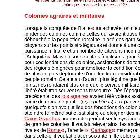
Venitrae fut transformée en municipe et Antium en colonie
enfin que Fregellae fut rasée en 125.
Colonies agraires et militaires
Lorsque la conquête de l'Italie
fut achevée, on n'eu
fonder des colonies comme celles qui avaient ouver
débouché à la population romaine, placé des garni
citoyens sur les points stratégiques et donné à une c
puissance militaire et un nombre de citoyens incom
l'Antiquité
. Mais on songea alors à utiliser la proc
pour ces fondations de colonies, assignations de te
des régions éloignées pour améliorer la condition 
de plus en plus déplorable d'une fraction considérab
peuple romain. Cela était d'autant plus légitime que 
lointaines rendaient plus onéreux le service militaire;
libéré était trop souvent sans ressource. Dès l'époq
précédente, des
lois agraires
avaient été votées ass
partie du domaine public (
ager publicus
) aux pauvre
quelquefois on avait utilisé des fondations de colon
atteindre le même but et satisfaire ou éloigner des 
Caïus Gracchus
proposa de généraliser le système 
de grandes colonies. Il voulait relever ainsi les anc
rivales de
Rome
, Tarente
,
Carthage
même; on 
dans celle-ci il voulait placer soixante mille colons 