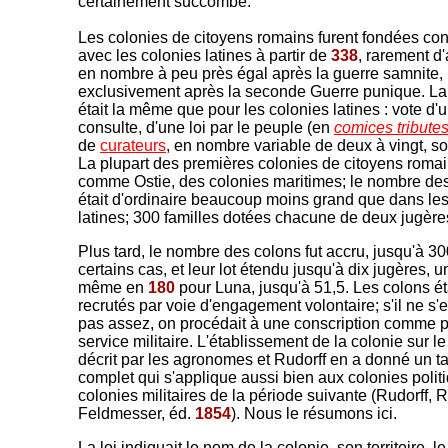
certainement succombé.
Les colonies de citoyens romains furent fondées c
avec les colonies latines à partir de
338
, rarement d'
en nombre à peu près égal après la guerre samnite,
exclusivement après la seconde Guerre punique. La
était la même que pour les colonies latines : vote d'
consulte, d'une loi par le peuple (en
comices tribute
de
curateurs
, en nombre variable de deux à vingt, so
La plupart des premières colonies de citoyens romain
comme Ostie, des colonies maritimes; le nombre de
était d'ordinaire beaucoup moins grand que dans les
latines; 300 familles dotées chacune de deux jugère
Plus tard, le nombre des colons fut accru, jusqu'à 3
certains cas, et leur lot étendu jusqu'à dix jugères, u
même en
180
pour Luna, jusqu'à 51,5. Les colons ét
recrutés par voie d'engagement volontaire; s'il ne s'
pas assez, on procédait à une conscription comme p
service militaire. L'établissement de la colonie sur le
décrit par les agronomes et Rudorff en a donné un t
complet qui s'applique aussi bien aux colonies polit
colonies militaires de la période suivante (Rudorff,
Feldmesser, éd.
1854
). Nous le résumons ici.
La loi indiquait le nom de la colonie, son territoire, 