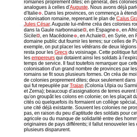
romaines proprement dites; en général, des colonies 
analogues à celles d'
Auguste
. Nous avons déjà parl
d'Italie
. Dans les provinces, on commença à étendr
colonisation romaine, reprenant le plan de
Caïus Gr
Jules César
. Auguste lui-même créa des colonies r
dans la Gaule narbonnaise
, en Espagne
, en Afr
Sicile
, en Macédoine
, en Achaïe
, en Syrie, en 
domaine public dut fournir les terres; sur celles de P
exemple, on put placer les vétérans de deux légions 
resta pour les
Grecs
du voisinage. Cette politique fut
les
empereurs
qui dotaient ainsi les soldats à l'expir
temps de service. Il faut toutefois remarquer que cett
colonisation d'un grand nombre de provinces par les
romains se fit sous plusieurs formes. On créa de mo
de colonies proprement dites; deux seulement dans 
qui fut repeuplée par
Trajan
(Colonia Ulpia ou Sarm
et Zerna); beaucoup d'assignations de terres eurent 
qu'on groupât les colons en colonie; on les plaçait 
cités où quelquefois ils formaient un collège spécial
une cité déjà existante. Souvent les colonies ne pro
pas, en raison du peu d'aptitude des soldats pour cet
agricole ou du manque de solidarité entre des hom
originaires de pays différents; il fallut renouveler les
plusieurs disparurent.