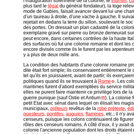
l'inauguration solennelle de la colonie, le
triumvir
,
cu
plus tard le
légat
du général fondateur), la toge relev
mode de Gabies, faisait avancer devant lui une char
d'un taureau à droite, d'une vache à gauche. Il suivait
rejetait en dedans la terre du sillon, soulevant le s
des portes. On dressait un plan cadastré de la colon
exemplaire gravé sur pierre ou bronze demeurait sur
peut encore, dans certaines contrées de la haute Ital
des surfaces où fut une colonie romaine et dont les
encore divisés comme ils le furent par les arpenteurs
y a plus de deux mille ans.
La condition des habitants d'une colonie romaine p
dite était fort simple; ils conservaient entièrement le d
tel qu'ils en jouissaient, avant de partir; ils exerçaien
politiques quand ils se trouvaient à
Rome
. Les col
maritimes furent d'abord exemptées du service milita
elles ne purent faire maintenir ce privilège lors de l
guerre punique (sauf Ostie et Antium
). La colonie 
petit Etat avec sénat dans lequel on élisait les magis
municipaux,
préteurs
revêtus de la
robe prétexte
,
édi
questeurs
,
pontifes
,
augures
,
flamines
, etc.; il n'y a
censeurs, puisque les colons continuaient de figurer
rôles des censeurs romains. A côté d'eux, il y avait d
colonie l'ancienne population dont les droits étaien