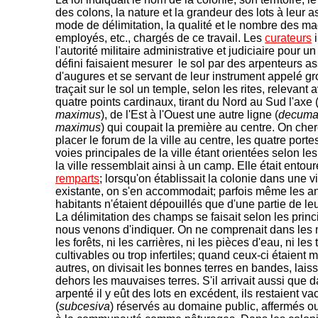
des colons, la nature et la grandeur des lots à leur as
mode de délimitation, la qualité et le nombre des mag
employés, etc., chargés de ce travail. Les
curateurs
i
l'autorité militaire administrative et judiciaire pour u
défini faisaient mesurer le sol par des arpenteurs as
d'augures et se servant de leur instrument appelé g
traçait sur le sol un temple, selon les rites, relevant 
quatre points cardinaux, tirant du Nord au Sud l'axe 
maximus
), de l'Est à l'Ouest une autre ligne (
decuma
maximus
) qui coupait la première au centre. On cher
placer le forum de la ville au centre, les quatre portes
voies principales de la ville étant orientées selon le
la ville ressemblait ainsi à un camp. Elle était entou
remparts
; lorsqu'on établissait la colonie dans une vi
existante, on s'en accommodait; parfois même les a
habitants n'étaient dépouillés que d'une partie de leur
La délimitation des champs se faisait selon les prin
nous venons d'indiquer. On ne comprenait dans les 
les forêts, ni les carrières, ni les pièces d'eau, ni les
cultivables ou trop infertiles; quand ceux-ci étaient 
autres, on divisait les bonnes terres en bandes, lais
dehors les mauvaises terres. S'il arrivait aussi que d
arpenté il y eût des lots en excédent, ils restaient va
(
subcesiva
) réservés au domaine public, affermés 