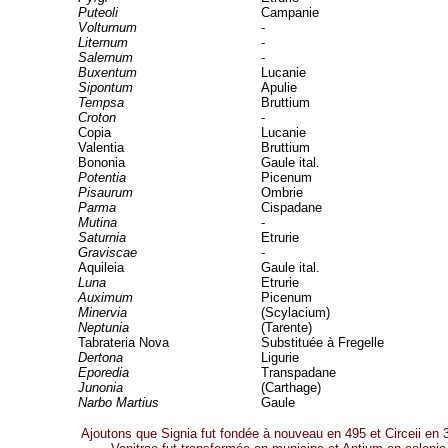
Puteoli
Campanie
Volturnum
-
Liternum
-
Salernum
-
Buxentum
Lucanie
Sipontum
Apulie
Tempsa
Bruttium
Croton
-
Copia
Lucanie
Valentia
Bruttium
Bononia
Gaule ital.
Potentia
Picenum
Pisaurum
Ombrie
Parma
Cispadane
Mutina
-
Saturnia
Etrurie
Graviscae
-
Aquileia
Gaule ital.
Luna
Etrurie
Auximum
Picenum
Minervia
(Scylacium)
Neptunia
(Tarente)
Tabrateria Nova
Substituée à Fregelle
Dertona
Ligurie
Eporedia
Transpadane
Junonia
(Carthage)
Narbo Martius
Gaule
Ajoutons que Signia fut fondée à nouveau en 495 et Circeii en 