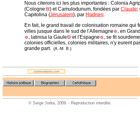
Nous citerons ici les plus importantes : Colonia Agr
(Cologne
) et Camulodunum, fondées par
Claude
;
Capitolina (
Jérusalem
), par
Hadrien
.
En fait, le grand travail de colonisation romaine qui 
villes jusque dans le sud de l'Allemagne
, en Gran
, latinisa la Gaule
et l'Espagne
, se fit sourdeme
colonies officielles, colonies militaires, n'y eurent pa
grande part.
(A.-M. B.).
.
cosmovisions.com
©
Serge Jodra
, 2009. - Reproduction interdite.