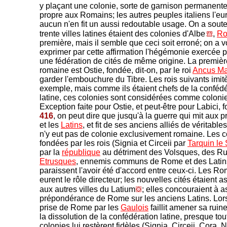
y plaçant une colonie, sorte de garnison permanente
propre aux Romains; les autres peuples italiens l'eu
aucun n'en fit un aussi redoutable usage. On a sout
trente villes latines étaient des colonies d'Albe
,
R
première, mais il semble que ceci soit erroné; on a 
exprimer par cette affirmation l'hégémonie exercée p
une fédération de cités de même origine. La premièr
romaine est Ostie, fondée, dit-on, par le roi
Ancus Ma
garder l'embouchure du Tibre. Les rois suivants imit
exemple, mais comme ils étaient chefs de la confédé
latine, ces colonies sont considérées comme colonie
Exception faite pour Ostie, et peut-être pour Labici,
416
, on peut dire que jusqu'à la guerre qui mit aux 
et les
Latins
, et fit de ses anciens alliés de véritables 
n'y eut pas de colonie exclusivement romaine. Les c
fondées par les rois (Signia et Circeii par
Tarquin le
par la
république
au détriment des Volsques, des Ru
Etrusques
, ennemis communs de Rome et des Latin
paraissent l'avoir été d'accord entre ceux-ci. Les R
eurent le rôle directeur; les nouvelles cités étaient a
aux autres villes du Latium
; elles concouraient à a
prépondérance de Rome sur les anciens Latins. Lor
prise de Rome par les
Gaulois
faillit amener sa ruin
la dissolution de la confédération latine, presque to
colonies lui restèrent fidèles (Signia, Circeii, Cora, 