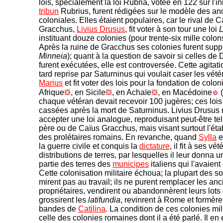
lois, spécialement la loi Rubria, votée en 122 sur l'ini
tribun
Rubrius, furent rédigées sur le modèle des an
coloniales. Elles étaient populaires, car le rival de 
Gracchus,
Livius Drusus
, fit voter à son tour une loi
L
instituant douze colonies (pour trente-six mille colons
Après la ruine de Gracchus ses colonies furent supp
Minneia
); quant à la question de savoir si celles de
furent exécutées, elle est controversée. Cette agitati
tard reprise par Saturninus qui voulait caser les vét
Marius
et fit voter des lois pour la fondation de colon
Afrique
, en Sicile
, en Achaïe
, en Macédoine
(
chaque vétéran devait recevoir 100 jugères; ces lois
cassées après la mort de Saturninus. Livius Drusus n
accepter une loi analogue, reproduisant peut-être te
père ou de Caïus Gracchus, mais visant surtout l'éta
des prolétaires romains. En revanche, quand
Sylla
e
la guerre civile et conquis la
dictature
, il fit à ses vé
distributions de terres, par lesquelles il leur donna 
partie des terres des
municipes
italiens qui l'avaien
Cette colonisation militaire échoua; la plupart des s
mirent pas au travail; ils ne purent remplacer les an
propriétaires, vendirent ou abandonnèrent leurs lots
grossirent les
latifundia
, revinrent à Rome et formère
bandes de
Catilina
. La condition de ces colonies mili
celle des colonies romaines dont il a été parlé. Il en 