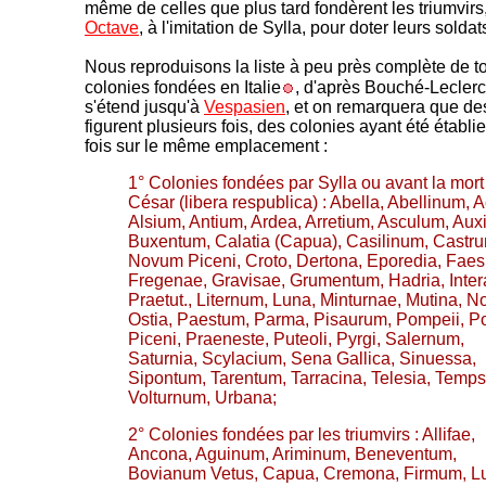
même de celles que plus tard fondèrent les triumvirs
Octave
, à l'imitation de Sylla, pour doter leurs soldat
Nous reproduisons la liste à peu près complète de t
colonies fondées en Italie
, d'après Bouché-Leclerc
s'étend jusqu'à
Vespasien
, et on remarquera que d
figurent plusieurs fois, des colonies ayant été établi
fois sur le même emplacement :
1° Colonies fondées par Sylla ou avant la mort
César (libera respublica) : Abella, Abellinum, A
Alsium, Antium, Ardea, Arretium, Asculum, Au
Buxentum, Calatia (Capua), Casilinum, Castr
Novum Piceni, Croto, Dertona, Eporedia, Faes
Fregenae, Gravisae, Grumentum, Hadria, Inte
Praetut., Liternum, Luna, Minturnae, Mutina, No
Ostia, Paestum, Parma, Pisaurum, Pompeii, Po
Piceni, Praeneste, Puteoli, Pyrgi, Salernum,
Saturnia, Scylacium, Sena Gallica, Sinuessa,
Sipontum, Tarentum, Tarracina, Telesia, Temps
Volturnum, Urbana;
2° Colonies fondées par les triumvirs : Allifae,
Ancona, Aguinum, Ariminum, Beneventum,
Bovianum Vetus, Capua, Cremona, Firmum, L