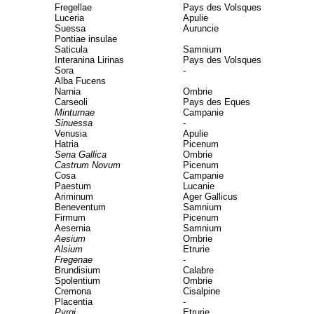
Fregellae
Pays des Volsques
Luceria
Apulie
Suessa
Auruncie
Pontiae insulae
Saticula
Samnium
Interanina Lirinas
Pays des Volsques
Sora
-
Alba Fucens
Narnia
Ombrie
Carseoli
Pays des Eques
Minturnae
Campanie
Sinuessa
-
Venusia
Apulie
Hatria
Picenum
Sena Gallica
Ombrie
Castrum Novum
Picenum
Cosa
Campanie
Paestum
Lucanie
Ariminum
Ager Gallicus
Beneventum
Samnium
Firmum
Picenum
Aesernia
Samnium
Aesium
Ombrie
Alsium
Etrurie
Fregenae
-
Brundisium
Calabre
Spolentium
Ombrie
Cremona
Cisalpine
Placentia
-
Pyrgi
Etrurie