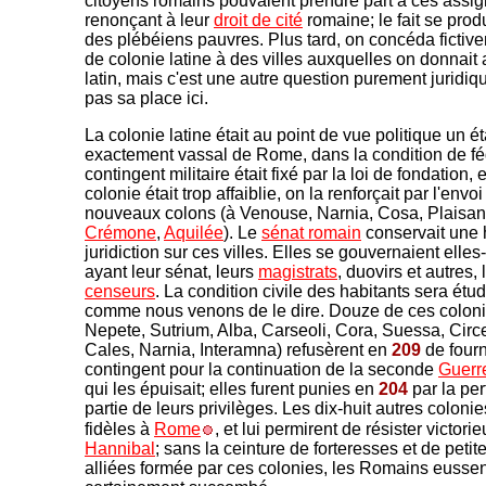
citoyens romains pouvaient prendre part à ces assig
renonçant à leur
droit de cité
romaine; le fait se prod
des plébéiens pauvres. Plus tard, on concéda fictivem
de colonie latine à des villes auxquelles on donnait a
latin, mais c'est une autre question purement juridiq
pas sa place ici.
La colonie latine était au point de vue politique un éta
exactement vassal de Rome, dans la condition de f
contingent militaire était fixé par la loi de fondation, e
colonie était trop affaiblie, on la renforçait par l'envoi
nouveaux colons (à Venouse, Narnia, Cosa, Plaisan
Crémone
,
Aquilée
). Le
sénat romain
conservait une 
juridiction sur ces villes. Elles se gouvernaient ell
ayant leur sénat, leurs
magistrats
, duovirs et autres, 
censeurs
. La condition civile des habitants sera étud
comme nous venons de le dire. Douze de ces coloni
Nepete, Sutrium, Alba, Carseoli, Cora, Suessa, Circei
Cales, Narnia, Interamna) refusèrent en
209
de fourn
contingent pour la continuation de la seconde
Guerr
qui les épuisait; elles furent punies en
204
par la per
partie de leurs privilèges. Les dix-huit autres colonie
fidèles à
Rome
, et lui permirent de résister victor
Hannibal
; sans la ceinture de forteresses et de petite
alliées formée par ces colonies, les Romains eussen