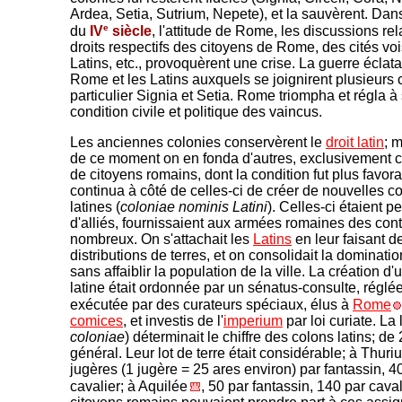
Ardea, Setia, Sutrium, Nepete), et la sauvèrent. Dan
e
du
IV
siècle
, l'attitude de Rome, les discussions rel
droits respectifs des citoyens de Rome, des cités vo
Latins, etc., provoquèrent une crise. La guerre éclata
Rome et les Latins auxquels se joignirent plusieurs 
particulier Signia et Setia. Rome triompha et régla à
condition civile et politique des vaincus.
Les anciennes colonies conservèrent le
droit latin
; m
de ce moment on en fonda d'autres, exclusivement
de citoyens romains, dont la condition fut plus favor
continua à côté de celles-ci de créer de nouvelles c
latines (
coloniae nominis Latini
). Celles-ci étaient 
d'alliés, fournissaient aux armées romaines des con
nombreux. On s'attachait les
Latins
en leur faisant d
distributions de terres, et on consolidait la dominati
sans affaiblir la population de la ville. La création d
latine était ordonnée par un sénatus-consulte, réglée
exécutée par des curateurs spéciaux, élus à
Rome
comices
, et investis de l'
imperium
par loi curiate. La l
coloniae
) déterminait le chiffre des colons latins; de
général. Leur lot de terre était considérable; à Thuri
jugères (1 jugère = 25 ares environ) par fantassin, 4
cavalier; à Aquilée
, 50 par fantassin, 140 par cava