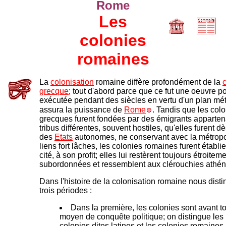
Rome
Les
colonies
romaines
La
colonisation
romaine diffère profondément de la
grecque
; tout d'abord parce que ce fut une oeuvre po
exécutée pendant des siècles en vertu d'un plan mé
assura la puissance de
Rome
. Tandis que les col
grecques furent fondées par des émigrants apparten
tribus différentes, souvent hostiles, qu'elles furent dè
des
Etats
autonomes, ne conservant avec la métrop
liens fort lâches, les colonies romaines furent établi
cité, à son profit; elles lui restèrent toujours étroitem
subordonnées et ressemblent aux clérouchies athé
Dans l'histoire de la colonisation romaine nous dist
trois périodes :
Dans la première, les colonies sont avant t
moyen de conquête politique; on distingue les
colonies dites latines et les colonies romaines