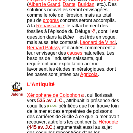
(
Albert le Grand
,
Dante
,
Buridan
, etc.). Des
solutions nouvelles seront envisagées,
comme le rôle de l'érosion, mais au total
peu de
progrès
concrets seront accomplis.
A la
Renaissance
, le rattachement des
fossiles à l'épisode du Déluge
, dont il est
question dans la
Bible
est très en vogue,
mais aussi très contesté.
Léonard de Vinci
,
Bernard Palissy
et d'autres commencent a
leur envisager des
causes
naturelles. Les
besoins de l'industrie naissante, qui
requièrent une exploitation accrue
favorisent les études minéralogiques, dont
les bases sont jetées par
Agricola
.
L'Antiquité
Jalons
Xénophane de Colophon
, qui florissait
vers
535 av. J.-C
., attribuait la présence des
coquilles
pétrifiées que l'on trouve loin
de la mer et des empreintes de poissons
des carrières de Sicile à ce que la mer avait
recouvert autrefois les continents.
Hérodote
(
445 av. J.C
.
) argumentait aussi au sujet
des coquilles rencontrées dans les