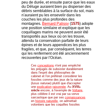
peu de durée, et ensuite parce que les eaux
du Déluge auraient bien pu disperser des
débris semblables à la surface du sol, mais
n'auraient pu les ensevelir dans les
couches les plus profondes des
montagnes.
Bernard Palissy
(
1575
) adopte
une position similaire et explique que les
coquillages marins ne peuvent avoir été
transportés aux lieux où on les trouve,
attendu la conservation parfaite de leurs
épines et de leurs appendices les plus
fragiles, et que, par conséquent, les terres
qui les renferment ont été anciennement
recouvertes par l'Océan.
Ces
conceptions
n'ont pas empêché
les préjugés de subsister durablement
dans l'esprit des philosophes de
cabinet et l'on préférait considérer les
fossiles comme des jeux de la nature
(
lusus naturae
) plutôt que d'accepter
une
explication
-
raisonnée
. Au
XVIII
e
siècle
encore, à l'exemple de
Voltaire
,
plus célèbre il est vrai par sa verve
sarcastique que par ses
connaissances
en
histoire naturelle
, on admettait
volontiers que les coquilles fossiles