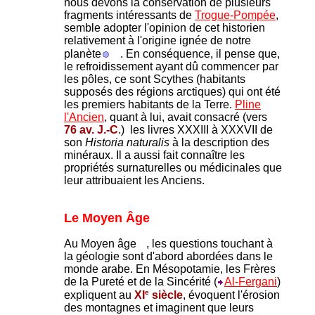
nous devons la conservation de plusieurs
fragments intéressants de
Trogue-Pompée
,
semble adopter l'opinion de cet historien
relativement à l'origine ignée de notre
planète
. En conséquence, il pense que,
le refroidissement ayant dû commencer par
les pôles, ce sont Scythes (habitants
supposés des régions arctiques) qui
ont été
les premiers habitants de la Terre.
Pline
l'Ancien
, quant à lui, avait consacré (vers
76 av. J.-C
.) les livres XXXIII à XXXVII de
son
Historia naturalis
à la description des
minéraux. Il a aussi fait connaître les
propriétés surnaturelles ou médicinales que
leur attribuaient les Anciens.
Le Moyen Âge
Au Moyen âge
, les questions touchant à
la géologie sont d'abord abordées dans le
monde arabe. En Mésopotamie, les Frères
de la Pureté et de la Sincérité (
Al-Fergani
)
e
expliquent au
XI
siècle
, évoquent l'érosion
des montagnes et imaginent que leurs