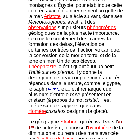
montagnes d'Égypte, pour établir que cette
contrée avait été anciennement un golfe de
la mer.
Aristote
, au siècle suivant, dans ses
Météorologiques
, avait fait des
observations
sur plusieurs
phénomènes
géologiques de la plus haute importance,
comme le comblement des rivières, la
formation des deltas, l'élévation de
certaines contrées par l'a
ction volcanique,
la conversion de la mer en terre, et de la
terre en mer. Un de ses élèves,
Théophraste
, a écrit quant à lui un petit
Traité sur les pierres
. Il y donne la
description de beaucoup de minéraux très
répandus dans la nature, comme le gypse,
le saphir
, etc., et il remarque que
plusieurs d'entre eux se présentent en
cristaux (à propos du mot
cristal
, il est
intéressant de rappeler que dans
Homère
kristallos
désignait la glace).
Le géographe
Strabon
, qui écrivait vers l'
an
er
1
de notre ère, repousse l'
hypothèse
de la
diminution et du retrait des mers avancée
par
Xanthus de Lydie
, pour expliquer