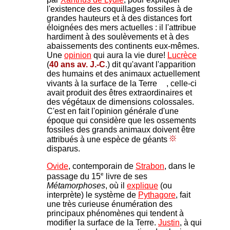
l'existence des coquillages fossiles à de
grandes hauteurs et à des distances fort
éloignées des mers actuelles : il l'attribue
hardiment à des soulèvements et à des
abaissements des continents eux-mêmes.
Une
opinion
qui aura la vie dure!
Lucrèce
(
40 ans av. J.-C
.) dit qu'avant l'apparition
des humains et des animaux actuellement
vivants à la surface de la Terre
, celle-ci
avait produit des êtres extraordinaires et
des végétaux de dimensions colossales.
C'est en fait l'opinion générale d'une
époque qui considère que l
es ossements
fossiles des grands animaux doivent être
attribués à une espèce de géants
disparus.
Ovide
, contemporain de
Strabon
, dans le
e
passage du 15
livre de ses
Métamorphoses
, où il
explique
(ou
interprète) le système de
Pythagore
, fait
une très curieuse énumération des
principaux phénomènes qui tendent à
modifier la surface de la Terre.
Justin
, à qui