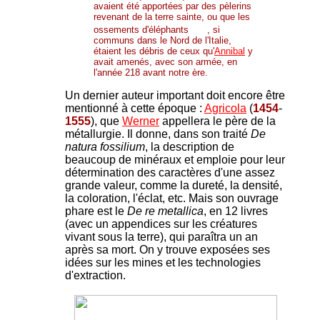
avaient été apportées par des pèlerins
revenant de la terre sainte, ou que les
ossements d'éléphants
, si
communs dans le Nord de l'Italie,
étaient les débris de ceux qu'
Annibal
y
avait amenés, avec son armée, en
l'année 218 avant notre ère.
Un dernier auteur important doit encore être
mentionné à cette époque :
Agricola
(
1454
-
1555
), que
Werner
appellera le père de la
métallurgie. Il donne, dans son traité
De
natura fossilium
, la description de
beaucoup de minéraux et emploie pour leur
détermination des caractères d'une assez
grande valeur, comme la dureté, la densité,
la coloration, l'éclat, etc. Mais son ouvrage
phare est le
De re metallica
, en 12 livres
(avec un appendices sur les créatures
vivant sous la terre), qui paraîtra un an
après sa mort. On y trouve exposées ses
idées sur les mines et les technologies
d'extraction.
-