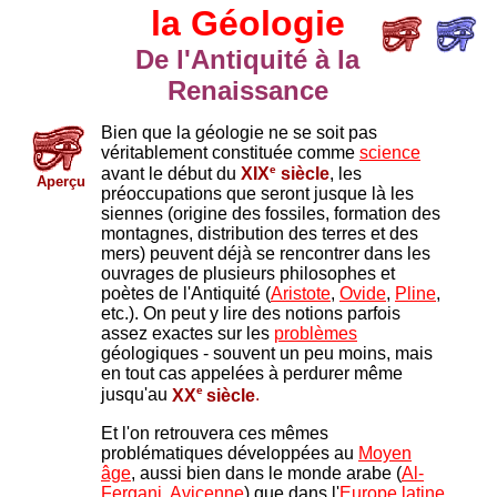
la Géologie
De l'Antiquité à la
Renaissance
Bien que la géologie ne se soit pas
véritablement constituée comme
science
e
avant le début du
XIX
siècle
, les
Aperçu
préoccupations que seront jusque là les
siennes (origine des fossiles, formation des
montagnes, distribution des terres et des
mers) peuvent déjà se rencontrer dans les
ouvrages de plusieurs philosophes et
poètes de l'Antiquité (
Aristote
,
Ovide
,
Pline
,
etc.). On peut y lire des notions parfois
assez exactes sur les
problèmes
géologiques - souvent un peu moins, mais
en tout cas appelées à perdurer même
e
jusqu'au
XX
siècle
.
Et l'on retrouvera ces mêmes
problématiques développées au
Moyen
âge
, aussi bien dans le monde arabe (
Al-
Fergani
,
Avicenne
) que dans l'
Europe latine