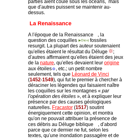
parties aient coulé sous les océans, mais
que d'autres puissent se maintenir au-
dessus.
La Renaissance
A l'époque de la Renaissance
, la
question des coquilles
fossiles
resurgit. La plupart des auteur soutenaient
qu'elles étaient le résultat du Déluge
;
d'autres affirmaient qu'elles étaient des jeux
de la
nature
, qu'elles devaient leur
origine
aux étoiles
, etc.; un petit nombre
seulement, tels que
Léonard de Vinci
(
1452
-
1549
), qui fut le premier à chercher à
déraciner les légendes qui faisaient naître
les coquilles sur les montagnes «
par
l'opération des étoiles
», et à expliquer leur
présence par des causes géologiques
naturelles.
Fracastor
(
1517
) soutint
énergiquement cette opinion, et montra
qu'on ne pouvait attribuer la présence de
ces débris au Déluge biblique
, d'abord
parce que ce dernier ne fut, selon les
textes, qu'une inondation passagère et de