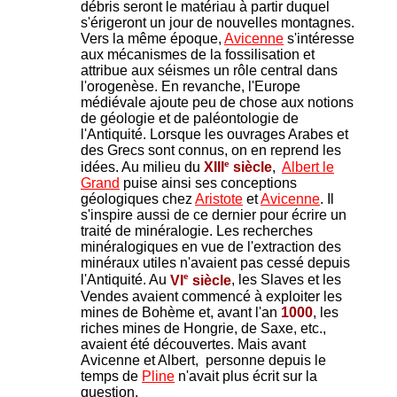
débris seront le matériau à partir duquel
s'érigeront un jour de nouvelles montagnes.
Vers la même époque,
Avicenne
s'intéresse
aux mécanismes de la fossilisation et
attribue aux séismes un rôle central dans
l'orogenèse. En revanche, l'Europe
médiévale ajoute peu de chose aux notions
de géologie et de paléontologie de
l'Antiquité. Lorsque les ouvrages Arabes et
des Grecs sont connus, on en reprend les
e
idées. Au milieu du
XIII
siècle
,
Albert le
Grand
puise ainsi ses conceptions
géologiques chez
Aristote
et
Avicenne
. Il
s'inspire aussi de ce dernier pour écrire un
traité de minéralogie. Les recherches
minéralogiques en vue de l'extraction des
minéraux utiles n'avaient pas cessé depuis
e
l'Antiquité. Au
VI
siècle
, les Slaves et les
Vendes avaient commencé à exploiter les
mines de Bohème et, avant l'an
1000
, les
riches mines de Hongrie, de Saxe, etc.,
avaient été découvertes. Mais avant
Avicenne et Albert, personne depuis le
temps de
Pline
n'avait plus écrit sur la
question.