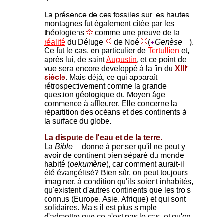
La présence de ces fossiles sur les hautes
montagnes fut également citée par les
théologiens
comme une preuve
de la
réalité
du Déluge
de Noé
(
Genèse
).
Ce fut le cas, en particulier de
Tertullien
et,
après lui, de saint
Augustin
, et ce point de
e
vue sera encore développé à
la fin du
XIII
siècle
. Mais déjà, ce qui apparaît
rétrospectivement comme la grande
question géologique du Moyen âge
commence à affleurer. Elle concerne la
répartition des océans et des continents à
la surface du globe.
La dispute de l'eau et de la terre.
La
Bible
donne à penser qu'il ne peut y
avoir de continent bien séparé du monde
habité (
oekumène
), car comment aurait-il
été évangélisé? Bien sûr, on peut toujours
imaginer, à condition qu'ils soient inhabités,
qu'existent d'autres continents que les trois
connus (Europe, Asie, Afrique) et qui sont
solidaires. Mais il est plus simple
d'admettre que ce n'est pas le cas, et qu'en