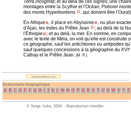
Terra incognita
; et au delà de ces signes; une chaî
montages entre la Scythie et l'Océan,
Peborei mont
des monts Hyperboréens
, qui doivent être l'Oural)
En Afrique
, il place en Abyssinie
, ou plus exacte
d'Ajan, les Indes du Prêtre Jean
; au delà de la N
l'Éthiopie
; et au delà, la mer. En somme, en compa
avec le texte de Mela, on voit qu'elle est construite
ce géographe, sauf les antichtones ou antipodes qu'i
e
sauf quelques concessions à la géographie du XVI
Cathay et le Prêtre Jean.
(M. P.).
.
cosmovisions.com
Dictionnaire biographique
A
B
C
D
E
F
G
H
I
J
K
L
M
N
O
P
Q
R
S
T
U
V
W
X
Y
Z
©
Serge Jodra
, 2004. - Reproduction interdite.