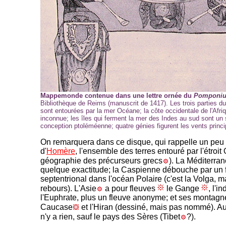
Mappemonde contenue dans une lettre ornée du
Pomponiu
Bibliothèque de Reims (manuscrit de 1417). Les trois parties 
sont entourées par la mer Océane; la côte occidentale de l'Afriq
inconnue; les îles qui ferment la mer des Indes au sud sont un s
conception ptoléméenne; quatre génies figurent les vents princ
On remarquera dans ce disque, qui rappelle un peu
d'
Homère
, l'ensemble des terres entouré par l'étroit
géographie des précurseurs grecs
). La Méditerra
quelque exactitude; la Caspienne débouche par un 
septentrional dans l'océan Polaire (c'est la Volga, m
rebours). L'Asie
a pour fleuves
le Gange
, l'i
l'Euphrate, plus un fleuve anonyme; et ses montagn
Caucase
et l'Hiran (dessiné, mais pas nommé). Au
n'y a rien, sauf le pays des Sères (Tibet
?).