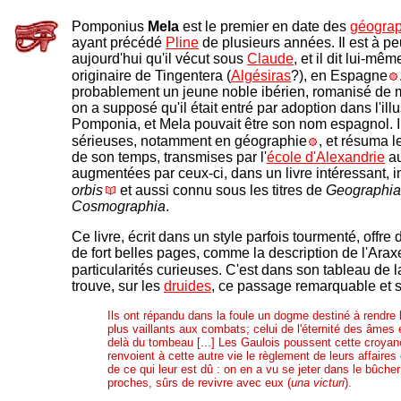
Pomponius
Mela
est le premier en date des
géograp
ayant précédé
Pline
de plusieurs années. Il est à p
aujourd'hui qu'il vécut sous
Claude
, et il dit lui-même
originaire de Tingentera (
Algésiras
?), en Espagne
probablement un jeune noble ibérien, romanisé de 
on a supposé qu'il était entré par adoption dans l'illu
Pomponia, et Mela pouvait être son nom espagnol. II
sérieuses, notamment en géographie
, et résuma 
de son temps, transmises par l'
école d'
Alexandrie
a
augmentées par ceux-ci, dans un livre intéressant, i
orbis
et aussi connu sous les titres de
Geographia
Cosmographia
.
Ce livre, écrit dans un style parfois tourmenté, offre
de fort belles pages, comme la description de l'Araxe
particularités curieuses. C'est dans son tableau de 
trouve, sur les
druides
, ce passage remarquable et si
Ils ont répandu dans la foule un dogme destiné à rendr
plus vaillants aux combats; celui de l'éternité des âmes e
delà du tombeau [...] Les Gaulois poussent cette croyance
renvoient à cette autre vie le règlement de leurs affaire
de ce qui leur est dû : on en a vu se jeter dans le bûcher
proches, sûrs de revivre avec eux (
una victuri
).