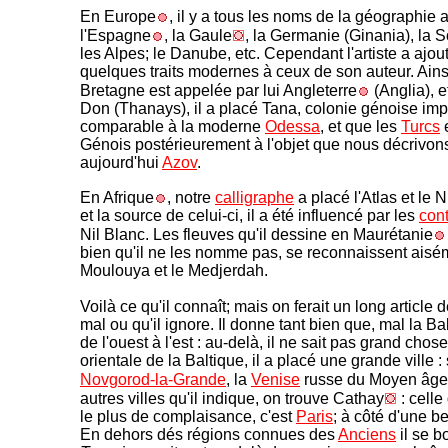
En Europe
, il y a tous les noms de la géographie 
l'Espagne
, la Gaule
, la Germanie (Ginania), la S
les Alpes; le Danube, etc. Cependant l'artiste a ajou
quelques traits modernes à ceux de son auteur. Ains
Bretagne est appelée par lui Angleterre
(Anglia), e
Don (Thanays), il a placé Tana, colonie génoise imp
comparable à la moderne
Odessa
, et que les
Turcs
e
Génois postérieurement à l'objet que nous décrivons 
aujourd'hui
Azov
.
En Afrique
, notre
calligraphe
a placé l'Atlas et le N
et la source de celui-ci, il a été influencé par les
con
Nil Blanc. Les fleuves qu'il dessine en Maurétanie
bien qu'il ne les nomme pas, se reconnaissent aisé
Moulouya et le Medjerdah.
Voilà ce qu'il connaît; mais on ferait un long article d
mal ou qu'il ignore. Il donne tant bien que, mal la Bal
de l'ouest à l'est : au-delà, il ne sait pas grand chose
orientale de la Baltique, il a placé une grande ville : 
Novgorod-la-Grande
, la
Venise
russe du Moyen âge
autres villes qu'il indique, on trouve Cathay
: celle
le plus de complaisance, c'est
Paris
; à côté d'une bel
En dehors dés régions connues des
Anciens
il se bo