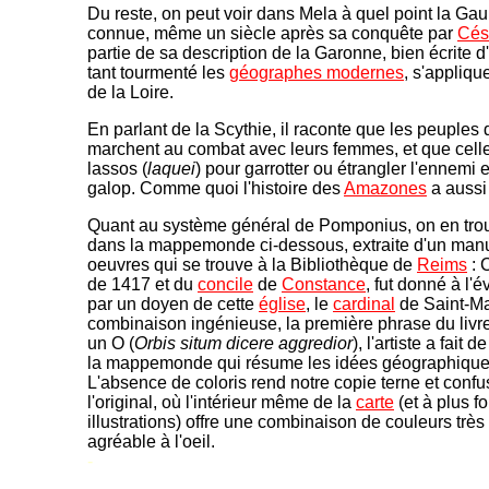
Du reste, on peut voir dans Mela à quel point la Gau
connue, même un siècle après sa conquête par
Cés
partie de sa description de la Garonne, bien écrite d'a
tant tourmenté les
géographes modernes
, s'appliq
de la Loire.
En parlant de la Scythie, il raconte que les peuples
marchent au combat avec leurs femmes, et que celle
lassos (
laquei
) pour garrotter ou étrangler l'ennemi e
galop. Comme quoi l'histoire des
Amazones
a aussi 
Quant au système général de Pomponius, on en tro
dans la mappemonde ci-dessous, extraite d'un manu
oeuvres qui se trouve à la Bibliothèque de
Reims
: 
de 1417 et du
concile
de
Constance
, fut donné à l
par un doyen de cette
église
, le
cardinal
de Saint-Ma
combinaison ingénieuse, la première phrase du liv
un O (
Orbis situm dicere aggredior
), l'artiste a fait
la mappemonde qui résume les idées géographiques 
L'absence de coloris rend notre copie terne et conf
l'original, où l'intérieur même de la
carte
(et à plus fo
illustrations) offre une combinaison de couleurs très 
agréable à l'oeil.
-