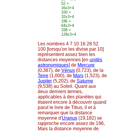
52 =
16x3+4
100 =
32x3+4
196 =
64x3+4
338 =
128x3+4
Les nombres 4 7 10 16 28 52
100 [lorsqu'on les divise par 10]
représentent assez bien les
distances moyennes [en
unités
astronomiques
] de
Mercure
(0,387), de
Vénus
(0,723), de la
Terre
(1,000), de
Mars
(1,523), de
Jupiter
(5,202), de
Saturne
(9,538) au Soleil. Quant aux
deux derniers termes,
applicables à des planètes qui
étaient encore à découvrir quand
parut le livre de Titius, il et à
remarquer que la distance
moyenne d'
Uranus
(19,182) se
rapproche encore assez de 196,
Mais la distance moyenne de