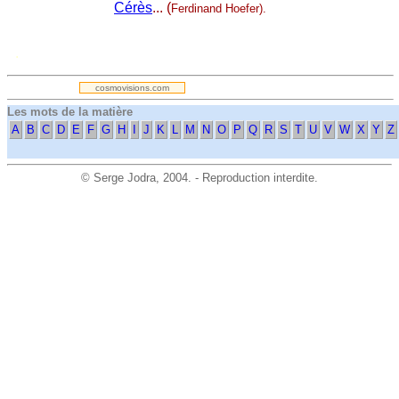
Cérès
... (
Ferdinand Hoefer).
.
cosmovisions.com
Les mots de la matière
A
B
C
D
E
F
G
H
I
J
K
L
M
N
O
P
Q
R
S
T
U
V
W
X
Y
Z
©
Serge Jodra
, 2004. - Reproduction interdite.