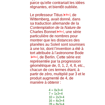
parce qu'elle contrariait les idées
régnantes, et bientôt oubliée.
Le professeur Titius
, de
Wittemberg, avait donné, dans
sa traduction allemande de la
Contemplation de la Nature
de
Charles Bonnet
, une série
particulière de nombres pour
montrer que les distances des
planètes au Soleil sont soumises
à une loi, dont l'invention a été à
tort attribuée à l'astronome Bode
, de Berlin. Cette série est
représentée par la progression
géométrique de, 0, 1, 2, 4, 8, etc.,
chacun de ces termes étant, à
partir de zéro, multiplié par 3 et le
produit augmenté de 4, de
manière à obtenir :
4 = 0x3+4
7 = 1x3+4
10 = 2x3+4
16 = 4x3+4
28 = 8x3+4