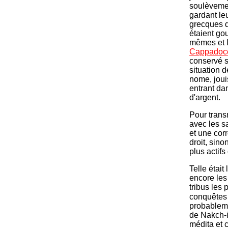
soulèvemen
gardant le
grecques d
étaient go
mêmes et l
Cappadoc
conservé s
situation d
nome, joui
entrant da
d'argent.
Pour trans
avec les s
et une cor
droit, sin
plus actifs
Telle était
encore les
tribus les 
conquêtes 
probableme
de Nakch-i
médita et 