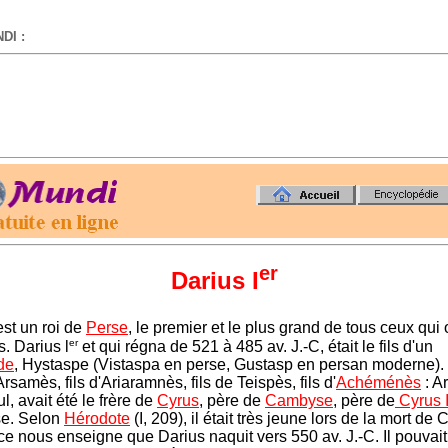
DI :
-
er
Darius I
est un roi de
Perse
, le premier et le plus grand de tous ceux qui 
er
. Darius l
et qui régna de 521 à 485 av. J.-C, était le fils d'un
de
, Hystaspe (Vistaspa en perse, Gustasp en persan moderne).
d'Arsamès, fils d'Ariaramnès, fils de Teispès, fils d'
Achéménès
: A
l, avait été le frère de
Cyrus
, père de
Cambyse
, père de
Cyrus I
se. Selon
Hérodote
(I, 209), il était très jeune lors de la mort de 
ce nous enseigne que Darius naquit vers 550 av. J.-C. Il pouvai