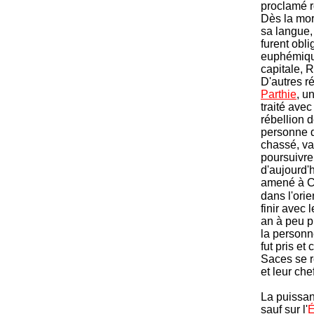
proclamé r
Dès la mor
sa langue,
furent obli
euphémique
capitale, R
D'autres r
Parthie
, u
traité avec
rébellion 
personne d
chassé, va
poursuivre
d'aujourd'h
amené à Ch
dans l'orie
finir avec 
an à peu p
la personn
fut pris e
Saces se r
et leur che
La puissan
sauf sur l'
É