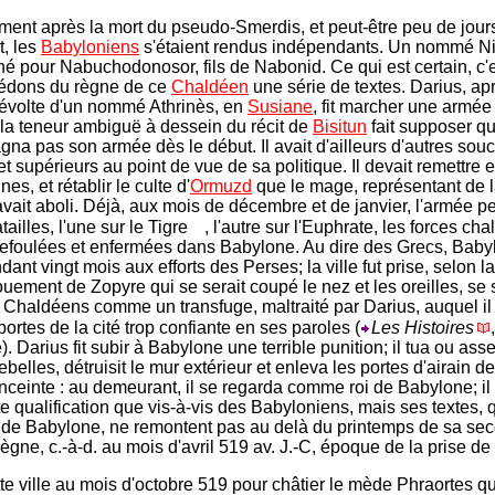
ent après la mort du pseudo-Smerdis, et peut-être peu de jour
, les
Babyloniens
s'étaient rendus indépendants. Un nommé Ni
nné pour Nabuchodonosor, fils de Nabonid. Ce qui est certain, c'
édons du règne de ce
Chaldéen
une série de textes. Darius, ap
 révolte d'un nommé Athrinès, en
Susiane
, fit marcher une armée
la teneur ambiguë à dessein du récit de
Bisitun
fait supposer qu'
na pas son armée dès le début. Il avait d'ailleurs d'autres souc
t supérieurs au point de vue de sa politique. Il devait remettre e
nes, et rétablir le culte d'
Ormuzd
que le mage, représentant de l
vait aboli. Déjà, aux mois de décembre et de janvier, l'armée per
ailles, l'une sur le Tigre
, l'autre sur l'Euphrate, les forces c
 refoulées et enfermées dans Babylone. Au dire des Grecs, Baby
dant vingt mois aux efforts des Perses; la ville fut prise, selon l
uement de Zopyre qui se serait coupé le nez et les oreilles, se 
Chaldéens comme un transfuge, maltraité par Darius, auquel il 
portes de la cité trop confiante en ses paroles (
Les Histoires
,
. Darius fit subir à Babylone une terrible punition; il tua ou asse
ebelles, détruisit le mur extérieur et enleva les portes d'airain de
ceinte : au demeurant, il se regarda comme roi de Babylone; il 
te qualification que vis-à-vis des Babyloniens, mais ses textes, 
 de Babylone, ne remontent pas au delà du printemps de sa se
ègne, c.-à-d. au mois d'avril 519 av. J.-C, époque de la prise d
ette ville au mois d'octobre 519 pour châtier le mède Phraortes qui