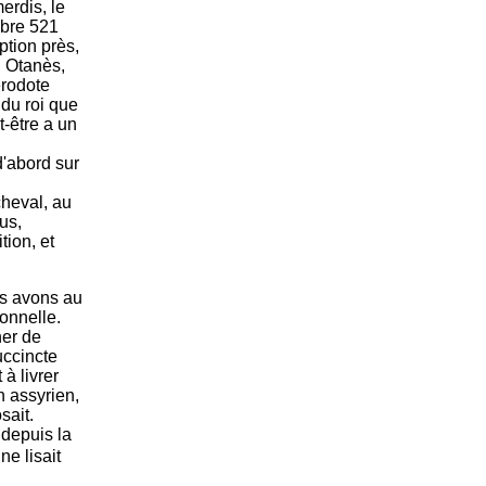
erdis, le
obre 521
ption près,
: Otanès,
érodote
 du roi que
t-être a un
d'abord sur
cheval, au
ius,
tion, et
us avons au
onnelle.
her de
uccincte
 à livrer
n assyrien,
sait.
e depuis la
ne lisait