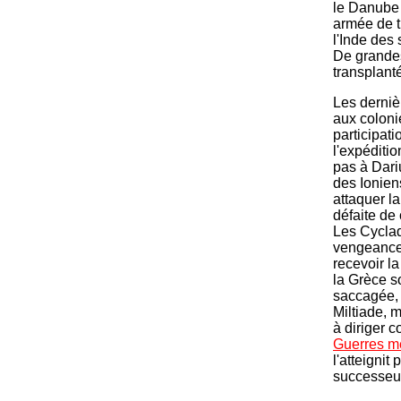
le Danube 
armée de t
l'Inde des
De grandes
transplant
Les derniè
aux coloni
participati
l'expéditi
pas à Dariu
des Ionien
attaquer l
défaite de 
Les Cyclad
vengeance 
recevoir l
la Grèce 
saccagée, 
Miltiade, m
à diriger 
Guerres m
l'atteignit
successe