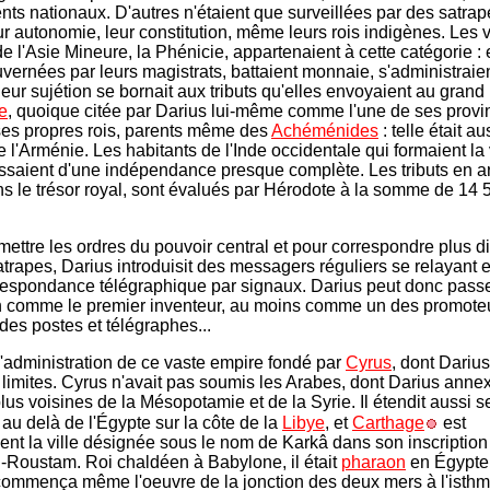
ts nationaux. D'autres n'étaient que surveillées par des satrape
ur autonomie, leur constitution, même leurs rois indigènes. Les v
e l'Asie Mineure, la Phénicie, appartenaient à cette catégorie : 
uvernées par leurs magistrats, battaient monnaie, s'administraien
eur sujétion se bornait aux tributs qu'elles envoyaient au grand 
e
, quoique citée par Darius lui-même comme l'une de ses provin
es propres rois, parents même des
Achéménides
: telle était au
e l'Arménie. Les habitants de l'Inde occidentale qui formaient la
ssaient d'une indépendance presque complète. Les tributs en ar
ns le trésor royal, sont évalués par Hérodote à la somme de 14 
mettre les ordres du pouvoir central et pour correspondre plus d
atrapes, Darius introduisit des messagers réguliers se relayant e
respondance télégraphique par signaux. Darius peut donc pass
on comme le premier inventeur, au moins comme un des promoteu
 des postes et télégraphes...
 l'administration de ce vaste empire fondé par
Cyrus
, dont Darius
 limites. Cyrus n'avait pas soumis les Arabes, dont Darius anne
plus voisines de la Mésopotamie et de la Syrie. Il étendit aussi s
au delà de l'Égypte sur la côte de la
Libye
, et
Carthage
est
nt la ville désignée sous le nom de Karkâ dans son inscription
-Roustam. Roi chaldéen à Babylone, il était
pharaon
en Égypte, 
commença même l'oeuvre de la jonction des deux mers à l'isth