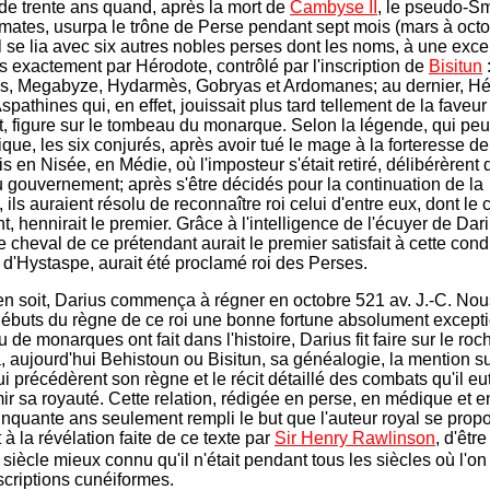
 de trente ans quand, après la mort de
Cambyse II
, le pseudo-Sm
tes, usurpa le trône de Perse pendant sept mois (mars à oct
 Il se lia avec six autres nobles perses dont les noms, à une exce
s exactement par Hérodote, contrôlé par l'inscription de
Bisitun
s, Megabyze, Hydarmès, Gobryas et Ardomanes; au dernier, H
spathines qui, en effet, jouissait plus tard tellement de la faveur
it, figure sur le tombeau du monarque. Selon la légende, qui peu
ique, les six conjurés, après avoir tué le mage à la forteresse de
s en Nisée, en Médie, où l'imposteur s'était retiré, délibérèrent 
u gouvernement; après s'être décidés pour la continuation de la
ils auraient résolu de reconnaître roi celui d'entre eux, dont le 
nt, hennirait le premier. Grâce à l'intelligence de l'écuyer de Dar
 cheval de ce prétendant aurait le premier satisfait à cette condi
s d'Hystaspe, aurait été proclamé roi des Perses.
 en soit, Darius commença à régner en octobre 521 av. J.-C. No
débuts du règne de ce roi une bonne fortune absolument excepti
de monarques ont fait dans l'histoire, Darius fit faire sur le roc
 aujourd'hui Behistoun ou Bisitun, sa généalogie, la mention s
ui précédèrent son règne et le récit détaillé des combats qu'il eut
mir sa royauté. Cette relation, rédigée en perse, en médique et e
inquante ans seulement rempli le but que l'auteur royal se propo
 à la révélation faite de ce texte par
Sir Henry Rawlinson
, d'êtr
siècle mieux connu qu'il n'était pendant tous les siècles où l'on 
nscriptions cunéiformes.