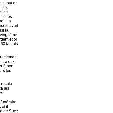
s, tout en
illes
elles
t elles-
roi. La
ces, avait
ssi la
 vingtième
gent et or
560 talents
irectement
ntre eux,
er à bon
rs les
 recula
xa les
es
 funéraire
et il
me de Suez