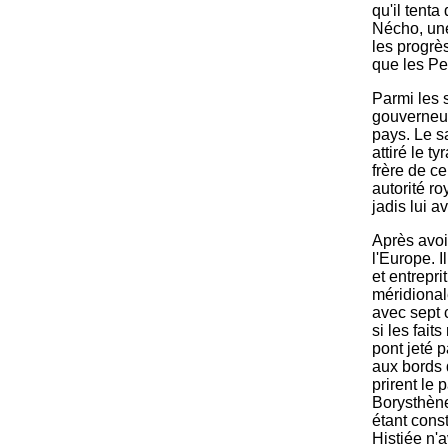
qu'il tenta
Nécho, une
les progrès
que les Pe
Parmi les 
gouverneur
pays. Le sa
attiré le t
frère de ce
autorité r
jadis lui a
Après avoi
l'Europe. 
et entrepri
méridional
avec sept
si les fait
pont jeté 
aux bords 
prirent le 
Borysthène
étant cons
Histiée n'