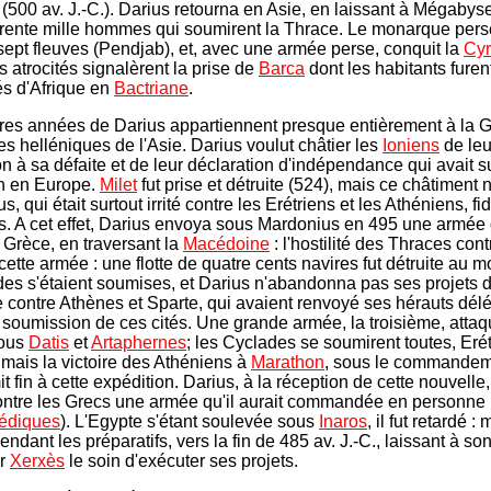
(500 av. J.-C.). Darius retourna en Asie, en laissant à Mégabys
rente mille hommes qui soumirent la Thrace. Le monarque pers
 sept fleuves (Pendjab), et, avec une armée perse, conquit la
Cyr
 atrocités signalèrent la prise de
Barca
dont les habitants furen
és d'Afrique en
Bactriane
.
res années de Darius appartiennent presque entièrement à la G
es helléniques de l'Asie. Darius voulut châtier les
Ioniens
de leu
on à sa défaite et de leur déclaration d'indépendance qui avait s
on en Europe.
Milet
fut prise et détruite (524), mais ce châtiment n
s, qui était surtout irrité contre les Erétriens et les Athéniens, fi
s. A cet effet, Darius envoya sous Mardonius en 495 une armée 
a Grèce, en traversant la
Macédoine
: l'hostilité des Thraces cont
cette armée : une flotte de quatre cents navires fut détruite au 
es s'étaient soumises, et Darius n'abandonna pas ses projets 
contre Athènes et Sparte, qui avaient renvoyé ses hérauts dél
a soumission de ces cités. Une grande armée, la troisième, atta
sous
Datis
et
Artaphernes
; les Cyclades se soumirent toutes, Erétr
mais la victoire des Athéniens à
Marathon
, sous le commandem
it fin à cette expédition. Darius, à la réception de cette nouvelle
contre les Grecs une armée qu'il aurait commandée en personne 
édiques
). L'Egypte s'étant soulevée sous
Inaros
, il fut retardé :
 pendant les préparatifs, vers la fin de 485 av. J.-C., laissant à son 
ur
Xerxès
le soin d'exécuter ses projets.