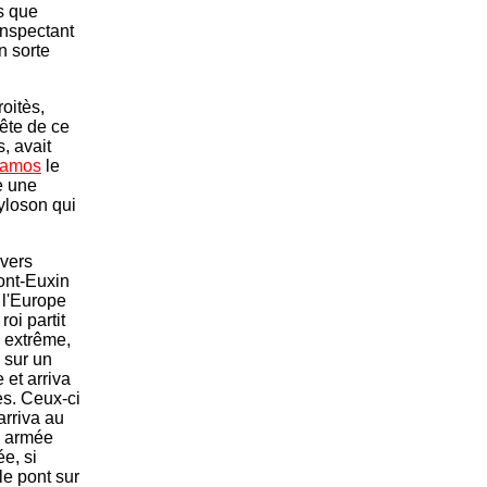
ès que
 inspectant
n sorte
oitès,
uête de ce
, avait
amos
le
e une
yloson qui
 vers
Pont-Euxin
 l'Europe
roi partit
é extrême,
e sur un
 et arriva
es. Ceux-ci
 arriva au
n armée
e, si
le pont sur