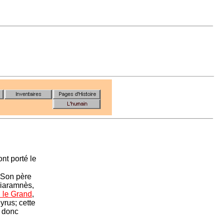
ont porté le
 Son père
riaramnès,
 le Grand
,
Cyrus; cette
t donc