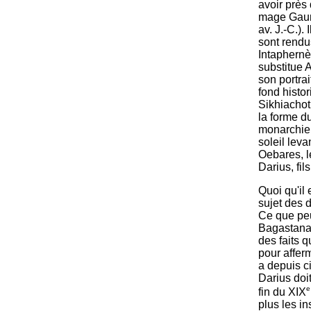
avoir près
mage Gauma
av. J.-C.).
sont rendu
Intaphernè
substitue A
son portra
fond histor
Sikhiachoti
la forme d
monarchie, 
soleil leva
Oebares, le
Darius, fil
Quoi qu'il
sujet des 
Ce que peu 
Bagastana,
des faits q
pour affer
a depuis c
Darius doit
e
fin du XIX
plus les i