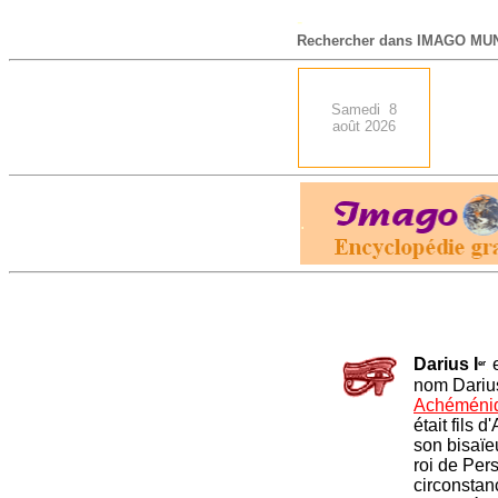
-
Rechercher dans IMAGO MUN
Samedi 8
août 2026
.
Darius I
er
.
nom Darius
Achéméni
était fils 
son bisaïeu
roi de Per
circonstan