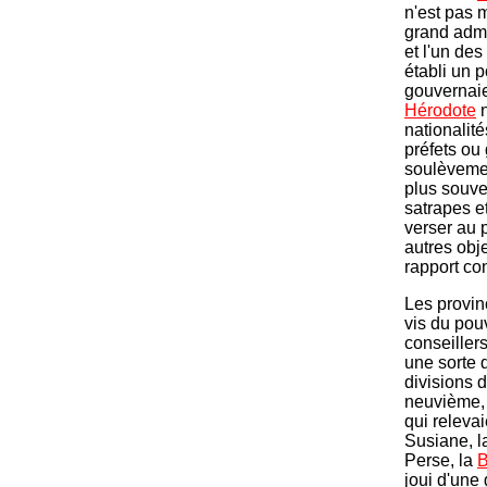
n'est pas 
grand admi
et l'un des
établi un p
gouvernaien
Hérodote
n
nationalit
préfets ou 
soulèvemen
plus souve
satrapes e
verser au 
autres objet
rapport con
Les provin
vis du pouv
conseiller
une sorte 
divisions 
neuvième, 
qui relevai
Susiane, l
Perse, la
B
joui d'une