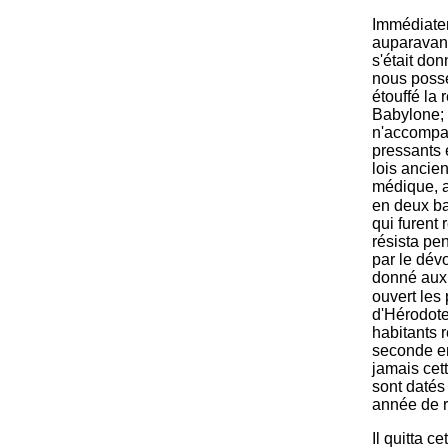
Immédiatem
auparavant
s'était do
nous poss
étouffé la
Babylone; 
n'accompag
pressants e
lois ancien
médique, a
en deux bat
qui furent
résista pen
par le dévo
donné aux 
ouvert les 
d'Hérodote)
habitants r
seconde en
jamais cet
sont datés
année de r
Il quitta c