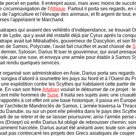
 de percer en partie. Il entreprit aussi, mais avec moins de succ
 circumnavigation de l'
Afrique
. Partout il porta ses regards, en
 de l'agriculture et l'élevage des animaux, et fit argent de tout, e
rses l'appelaient le Marchand.
satrapes qui avaient des velléités d'indépendance, se trouvait Or
 de Lydie, qui y avait été installé déjà par Cyrus après la conq
trape avait tué Mitrabathès, gouverneur de Dascylion, et son fils
yran de Samos, Polycrate, l'avait fait crucifier et avait chassé de
S
 dernier, Syloson. Darius fit tuer le gouverneur, qui avait presqu
oyale, par une ruse, et envoya une armée pour établir à Samos S
vait rendu quelques services.
r organisé son administration en Asie, Darius porta ses regards
Il songea d'abord à soumettre les pays au Nord et à l'Ouest du 
t une expédition contre les Scythes qui habitaient cette partie de
e. En vain son frère
Artaban
voulait le détourner de ce projet : le 
 cent mille hommes de
Suse
. Il traita ses sujets avec une cruaut
s rapportés à cet effet ont une base historique; il passa en Europ
par l'architecte Mandroclès de Samos. L'armée traversa la Thrace
du Danube, ou sur un pont elle pénétra dans le pays des Scyth
parti de se retirer et de se laisser poursuivre; ainsi l'armée perse
s (Dniepr) où enfin Darius fut obligé de rebrousser chemin; so
tamment harcelée. Darius aurait été anéanti avec toute son armé
avait pas contrecarré les projets des Grecs asiatiques de couper 