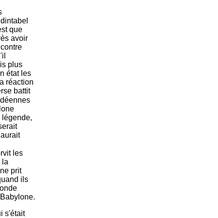
s
dintabel
est que
rès avoir
 contre
il
is plus
n état les
a réaction
se battit
haldéennes
lone
a légende,
serait
aurait
rvit les
 la
ne prit
quand ils
conde
e Babylone.
 s'était