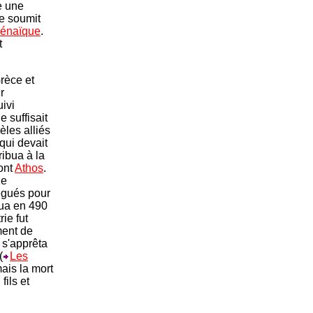
e une
e soumit
énaïque
.
t
rèce et
r
uivi
e suffisait
dèles alliés
qui devait
ribua à la
mont
Athos
.
de
égués pour
qua en 490
ie fut
ent de
, s'apprêta
(
Les
 mais la mort
fils et