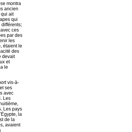
s se montra
us ancien
 qui ait
rapes qui
différents;
 avec ces
ées par des
enir les
 étaient le
pacité des
 devait
ux et
xa le
rt vis-à-
 et ses
ys avec
i. Les
huitième,
. Les pays
 l'Égypte, la
st de la
is, avaient
s