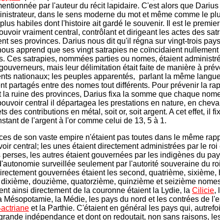
mentionnée par l'auteur du récit lapidaire. C'est alors que Dariu
nistrateur, dans le sens moderne du mot et même comme le pl
 plus habiles dont l'histoire ait gardé le souvenir. Il est le premier
ouvoir vraiment central, contrôlant et dirigeant les actes des sat
t ses provinces. Darius nous dit qu'il régna sur vingt-trois pays 
ous apprend que ses vingt satrapies ne coïncidaient nullement
és. Ces satrapies, nommées parties ou nomes, étaient administr
gouverneurs, mais leur délimitation était faite de manière à prév
ts nationaux; les peuples apparentés, parlant la même langue,
nt partagés entre des nomes tout différents. Pour prévenir la ra
t la ruine des provinces, Darius fixa la somme que chaque nome
pouvoir central il départagea les prestations en nature, en cheva
s des contributions en métal, soit or, soit argent. A cet effet, il fi
stant de l'argent à l'or comme celui de 13, 5 à 1.
ces de son vaste empire n'étaient pas toutes dans le même rappo
oir central; les unes étaient directement administrées par le roi
s perses, les autres étaient gouvernées par les indigènes du pa
d'autonomie surveillée seulement par l'autorité souveraine du ro
directement gouvernées étaient les second, quatrième, sixième, 
dixième, douzième, quatorzième, quinzième et seizième nomes
ent ainsi directement de la couronne étaient la Lydie, la
Cilicie
,
a Mésopotamie, la Médie, les pays du nord et les contrées de l'e
actriane
et la Parthie. C'étaient en général les pays qui, autrefo
 grande indépendance et dont on redoutait, non sans raisons, le