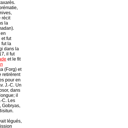
yaxarès.
prématie,
nives,
 récit
s la
adan).
 en
et fut
fut la
i dans la
, il fut
ade
et le fit
an
ga (Forg) et
 retirèrent
lles pour en
v. J.-C. Un
osor, dans
ongue; il
.-C. Les
s, Gobryas,
isitun.
vait légués,
mission