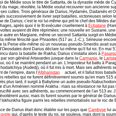
oi de Médie sous le titre de Sattarita, de la dynastie mède de C
t du mage, révoltée, la Médie voulut recouvrer son ancienne su
 ses cultes. Trois généraux de Darius, Hydarnès, Dadarsès et O
gés successivement de livrer sept batailles, victorieuses selon le
 de Darius; c'est le roi lui-même qui prit le chef des Mèdes dan
hages, après quoi il le fit exécuter cruellement à
Ecbatane
(Ham
évoltes avaient dit être réprimées: une nouvelle en Susiane, une
ne autre en Margiane, même un second Sattarita surgit en Médie 
 la même férocité que Phraortes (517 av. J.-C.). Sérieuse encore 
de la Perse elle-même où un nouveau pseudo-Smerdis avait surg
'Oeosdates dont Darius déclare lui-même qu'il fut roi. En mai 517
incu dans la bataille de Rakha; Darius s'installa alors à
Pasarg
 par son général Artavardes jusque dans la
Carmanie
, le
Larist
ui, où il se maintint pendant un an. L'imposteur fut battu à Para
odaitchiya (Audedj), où il fut mis à mort. Mais ses adhérents se
nt de l'empire, dans l'
Afghanistan
actuel, et il fallut trois batai
les rebelles qui ne furent définitivement soumis qu'en mars 515 a
rès plus tard, il surgit à Babylone un autre pseudo-Nabuchodon
e d'un Arménien nommé Arakha : mais sa résistance ne fut pas l
t crucifié avec ses adhérents, au commencement de l'an 513 av. J
évoltèrent aussi, mais ils furent soumis par le général de Dariu
f Iskhunkha figure parmi les rebelles immortalisés sur le roc de B
ce de Darius était donc établie sur les pays que
Cambyse
lui a
gypte
qui, d'après le texte du roi, se souleva, mais dont la sou