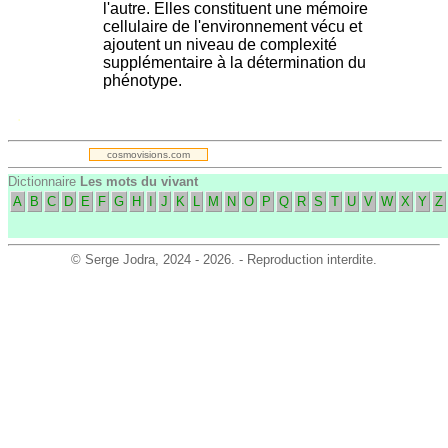
l'autre. Elles constituent une mémoire
cellulaire de l'environnement vécu et
ajoutent un niveau de complexité
supplémentaire à la détermination du
phénotype.
.
cosmovisions.com
Dictionnaire
Les mots du vivant
A
B
C
D
E
F
G
H
I
J
K
L
M
N
O
P
Q
R
S
T
U
V
W
X
Y
Z
©
Serge Jodra
, 2024 - 2026. - Reproduction interdite.