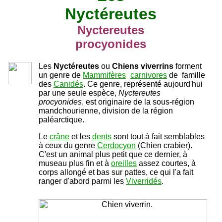
Nyctéreutes
Nyctereutes
procyonides
Les
Nyctéreutes
ou
Chiens viverrins
forment
un genre de
Mammifères
(
carnivores
de famille
des
Canidés
. Ce genre, représenté aujourd'hui
par une seule espèce,
Nyctereutes
procyonides
, est originaire de la sous-région
mandchourienne, division de la région
paléarctique.
Le
crâne
et les
dents
sont tout à fait semblables
à ceux du genre
Cerdocyon
(Chien crabier).
C'est un animal plus petit que ce dernier, à
museau plus fin et à
oreilles
assez courtes, à
corps allongé et bas sur pattes, ce qui l'a fait
ranger d'abord parmi les
Viverridés
.
-