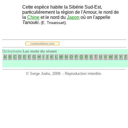
Cette espèce habite la Sibérie Sud-Est,
particulièrement la région de l'Amour, le nord de
la
Chine
et le nord du
Japon
où on l'appelle
Tanouki
.
(E. Trouessart).
.
cosmovisions.com
Dictionnaire
Les mots du vivant
A
B
C
D
E
F
G
H
I
J
K
L
M
N
O
P
Q
R
S
T
U
V
W
X
Y
Z
©
Serge Jodra
, 2009. - Reproduction interdite.