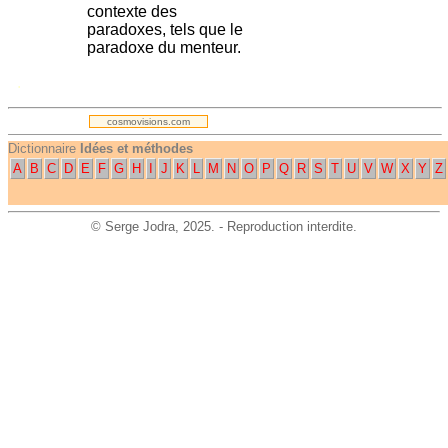
contexte des
paradoxes, tels que le
paradoxe du menteur.
.
cosmovisions.com
Dictionnaire
Idées et méthodes
A
B
C
D
E
F
G
H
I
J
K
L
M
N
O
P
Q
R
S
T
U
V
W
X
Y
Z
©
Serge Jodra
, 2025. - Reproduction interdite.