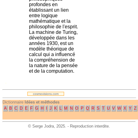
profondes en
établissant un lien
entre logique
mathématique et la
philosophie de l'esprit.
La machine de Turing,
développée dans les
années 1930, est un
modèle théorique de
calcul qui a influencé
la compréhension de
la nature de la pensée
et de la computation.
.
cosmovisions.com
Dictionnaire
Idées et méthodes
A
B
C
D
E
F
G
H
I
J
K
L
M
N
O
P
Q
R
S
T
U
V
W
X
Y
Z
©
Serge Jodra
, 2025. - Reproduction interdite.