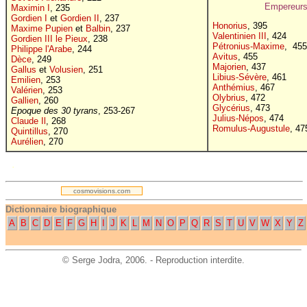
Empereurs
Maximin I
, 235
Gordien I
et
Gordien II
, 237
Honorius
, 395
Maxime Pupien
et
Balbin
, 237
Valentinien III
, 424
Gordien III le Pieux
, 238
Pétronius-Maxime
, 455
Philippe l'Arabe
, 244
Avitus
, 455
Dèce
, 249
Majorien
, 437
Gallus
et
Volusien
, 251
Libius-Sévère
, 461
Emilien
, 253
Anthémius
, 467
Valérien
, 253
Olybrius
, 472
Gallien
, 260
Glycérius
, 473
Epoque des 30 tyrans
, 253-267
Julius-Népos
, 474
Claude Il
, 268
Romulus-Augustule
, 47
Quintillus
, 270
Aurélien
, 270
.
cosmovisions.com
Dictionnaire biographique
A
B
C
D
E
F
G
H
I
J
K
L
M
N
O
P
Q
R
S
T
U
V
W
X
Y
Z
©
Serge Jodra
, 2006. - Reproduction interdite.