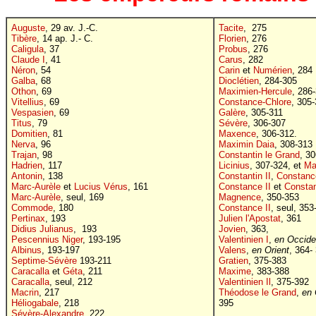
Auguste
, 29 av. J.-C.
Tacite
, 275
Tibère
, 14 ap. J.- C.
Florien
, 276
Caligula
, 37
Probus
, 276
Claude I
, 41
Carus
, 282
Néron
, 54
Carin
et
Numérien
, 284
Galba
, 68
Dioclétien
, 284-305
Othon
, 69
Maximien-Hercule
, 286
Vitellius
, 69
Constance-Chlore
, 305
Vespasien
, 69
Galère
, 305-311
Titus
, 79
Sévère
, 306-307
Domitien
, 81
Maxence
, 306-312.
Nerva
, 96
Maximin Daia
, 308-313
Trajan
, 98
Constantin le Grand
, 3
Hadrien
, 117
Licinius
, 307-324, et
Ma
Antonin
, 138
Constantin II
,
Constance
Marc-Aurèle
et
Lucius Vérus
, 161
Constance II
et
Consta
Marc-Aurèle
, seul, 169
Magnence
, 350-353
Commode
, 180
Constance II
, seul, 353
Pertinax
, 193
Julien l'Apostat
, 361
Didius Julianus
, 193
Jovien
, 363,
Pescennius Niger
, 193-195
Valentinien I
,
en Occide
Albinus
, 193-197
Valens
,
en Orient
, 364-
Septime-Sévère
193-211
Gratien
, 375-383
Caracalla
et
Géta
, 211
Maxime
, 383-388
Caracalla
, seul, 212
Valentinien Il
, 375-392
Macrin
, 217
Théodose le Grand
,
en 
Héliogabale
, 218
395
Sévère-Alexandre
, 222