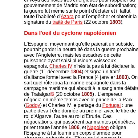
gouvernement de Madrid son état de subordination;
la guerre fut même sur le point d'éclater et il fallut
toute l'habileté d'
Azara
pour l'empêcher et obtenir la
signature du
traité de Paris
(22 octobre
1803
).
Dans l'oeil du cyclone napoléonien
L'Espagne, moyennant qu'elle paierait un subside,
pourrait garder la neutralité dans la guerre prochain
avec l'Angleterre, mais les escadres de cette
puissance ayant saisi plusieurs vaisseaux
espagnols,
Charles IV
n'hésita pas à lui déclarer la
guerre (11 décembre
1804
) et signa un traité
d'alliance formel avec la France (4 janvier
1803
). On
sait quel rôle joua la marine espagnole dans la
campagne maritime qui aboutit à la sanglante défait
de Trafalgar
(20 octobre
1805
) . L'empereur
négocia en même temps avec le prince de la Paix
(
Godoy
) et Charles IV le partage du
Portugal
: une
partie devait être donnée au premier avec le titre de
roi d'Algarve, l'autre au roi d'Etrurie. Ces
négociations, qui passèrent par maintes péripéties,
prirent toute l'année
1806
, et
Napoléon
obligea
l'Espagne à lui fournir un corps d'armée pour