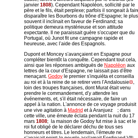
janvier
1808
). Cependant Napoléon, sollicité par le
père et le fils, était perplexe; parfois il songeait à fair
disparaître les Bourbons du trône d'Espagne; le plus
souvent il inclinait en faveur de Ferdinand; sa
politique demeura mystérieuse et son attitude
expectante. Il ne paraissait guère s'occuper que du
Portugal, où Junot fit une campagne rapide et
heureuse, avec l'aide des Espagnols.
Dupont et Moncey s'avançaient en Espagne pour
compléter bientôt la conquête. Cependant tout cela,
ainsi que les réponses ambiguës de
Napoléon
aux
lettres de la cour d'Espagne, ne laissait pas d'être
menaçant.
Godoy
le premier s'inquiéta et conseilla
au roi et à la reine de se retirer vers l'Andalousie
,
loin des troupes françaises, dont Murat était venu
prendre le commandement, d'y attendre les
événements, et, s'il était nécessaire, de faire un
appel à la nation. L'annonce de ce voyage produisit
une vive agitation à
Madrid
et à Aranjuez
; dans
cette ville, une émeute éclata pendant la nuit du 17
mars
1808
; la maison de Godoy fut mise à sac et le
roi fut obligé de le déclarer déchu de tous ses
honneurs et titres. Le lendemain, l'émeute ne
s'apaisait point; le peuple acclamait Ferdinand VII;