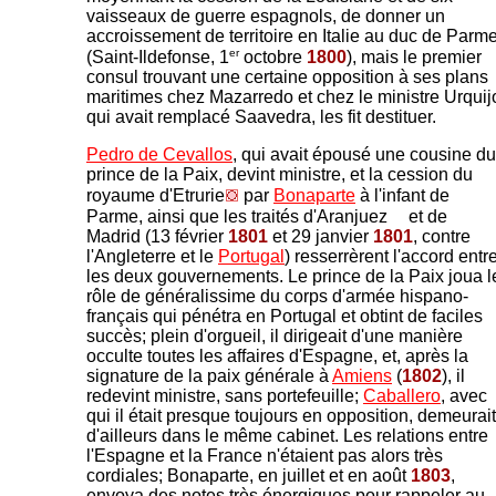
vaisseaux de guerre espagnols, de donner un
accroissement de territoire en Italie au duc de Parm
er
(Saint-Ildefonse, 1
octobre
1800
), mais le premier
consul trouvant une certaine opposition à ses plans
maritimes chez Mazarredo et chez le ministre Urquij
qui avait remplacé Saavedra, les fit destituer.
Pedro de Cevallos
, qui avait épousé une cousine du
prince de la Paix, devint ministre, et la cession du
royaume d'Etrurie
par
Bonaparte
à l'infant de
Parme, ainsi que les traités d'Aranjuez
et de
Madrid (13 février
1801
et 29 janvier
1801
, contre
l'Angleterre et le
Portugal
) resserrèrent l'accord entr
les deux gouvernements. Le prince de la Paix joua l
rôle de généralissime du corps d'armée hispano-
français qui pénétra en Portugal et obtint de faciles
succès; plein d'orgueil, il dirigeait d'une manière
occulte toutes les affaires d'Espagne, et, après la
signature de la paix générale à
Amiens
(
1802
), il
redevint ministre, sans portefeuille;
Caballero
, avec
qui il était presque toujours en opposition, demeurait
d'ailleurs dans le même cabinet. Les relations entre
l'Espagne et la France n'étaient pas alors très
cordiales; Bonaparte, en juillet et en août
1803
,
envoya des notes très énergiques pour rappeler au