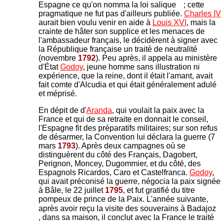
Espagne ce qu'on nomma la loi salique
; cette
pragmatique ne fut pas d'ailleurs publiée.
Charles IV
aurait bien voulu venir en aide à
Louis XVI
, mais la
crainte de hâter son supplice et les menaces de
l'ambassadeur français, le décidèrent à signer avec
la République française un traité de neutralité
(novembre
1792
). Peu après, il appela au ministère
d'État
Godoy
, jeune homme sans illustration ni
expérience, que la reine, dont il était l'amant, avait
fait comte d'Alcudia et qui était généralement adulé
et méprisé.
En dépit de d'
Aranda
, qui voulait la paix avec la
France et qui de sa retraite en donnait le conseil,
l'Espagne fit des préparatifs militaires; sur son refus
de désarmer, la Convention lui déclara la guerre (7
mars
1793
). Après deux campagnes où se
distinguèrent du côté des Français, Dagobert,
Perignon, Moncey, Dugommier, et du côté, des
Espagnols Ricardos, Caro et Castelfranca.
Godoy
,
qui avait préconisé la guerre, négocia la paix signée
à Bâle, le 22 juillet
1795
, et fut gratifié du titre
pompeux de prince de la Paix. L'année suivante,
après avoir reçu la visite des souverains à Badajoz
, dans sa maison, il conclut avec la France le traité