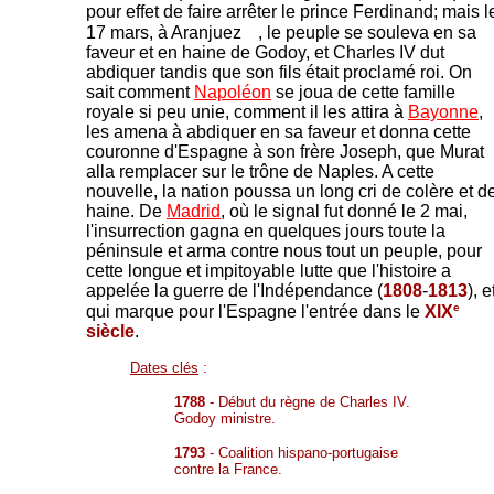
pour effet de faire arrêter le prince Ferdinand; mais l
17 mars, à Aranjuez
, le peuple se souleva en sa
faveur et en haine de Godoy, et Charles IV dut
abdiquer tandis que son fils était proclamé roi. On
sait comment
Napoléon
se joua de cette famille
royale si peu unie, comment il les attira à
Bayonne
,
les amena à abdiquer en sa faveur et donna cette
couronne d'Espagne à son frère Joseph, que Murat
alla remplacer sur le trône de Naples. A cette
nouvelle, la nation poussa un long cri de colère et d
haine. De
Madrid
, où le signal fut donné le 2 mai,
l'insurrection gagna en quelques jours toute la
péninsule et arma contre nous tout un peuple, pour
cette longue et impitoyable lutte que l'histoire a
appelée la guerre de l'Indépendance (
1808
-
1813
), e
e
qui marque pour l'Espagne l'entrée dans le
XIX
siècle
.
Dates clés
:
1788
- Début du règne de Charles IV.
Godoy ministre.
1793
- Coalition hispano-portugaise
contre la France.