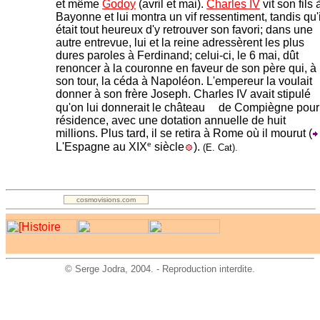
et même
Godoy
(avril et mai).
Charles IV
vit son fils 
Bayonne et lui montra un vif ressentiment, tandis qu'i
était tout heureux d'y retrouver son favori; dans une
autre entrevue, lui et la reine adressèrent les plus
dures paroles à Ferdinand; celui-ci, le 6 mai, dût
renoncer à la couronne en faveur de son père qui, à
son tour, la céda à Napoléon. L'empereur la voulait
donner à son frère Joseph. Charles IV avait stipulé
qu'on lui donnerait le château
de Compiègne pour
résidence, avec une dotation annuelle de huit
millions. Plus tard, il se retira à Rome où il mourut
(
e
L'Espagne au XIX
siècle
)
.
(E. Cat).
.
cosmovisions.com
©
Serge Jodra
, 2004. - Reproduction interdite.