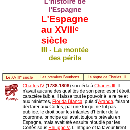
L'histoire de
l'Espagne
L'Espagne
au XVIII
e
siècle
III - La montée
des périls
-
e
Les premiers Bourbons
Le règne de Charles III
Le XVIII
siècle
Charles IV
(
1788
-
1808
) succéda à
Charles III
. Il
n'avait aucune des qualités de son père; esprit étroit
caractère faible, il laissa tout le pouvoir à la reine et
Aperçu
aux ministres,
Florida Blanca
, puis d'
Aranda
, faisant
déclarer aux Cortès, par une loi qui ne fut pas
publiée, le droit pour les infantes d'hériter de la
couronne, principe qui avait toujours prévalu en
Espagne, mais avait été ensuite répudié par les
Cortès sous
Philippe V
. L'intrigue et la faveur firent