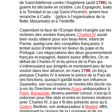
de Saint-Ildefonse contre l'Angleterre (août
1796
); la
guerre fut déclarée en octobre. Les Espagnols, battu
à la Trinidad et au cap Saint-Vincent
, prirent leur
revanche à Cadix
(grâce à l'organisateur de la
flotte, Mazarredo) et à Ténériffe.
Cependant la face de l'Europe était changée par les
victoires des années françaises;
Charles IV
aurait
bien voulu obtenir pour son beau-frère, infant de
Parme, quelqu'une des conquêtes françaises; il
tentait aussi d'intervenir en faveur du pape et du
Portugal. Les négociations des deux gouvernements
français et espagnol, étaient assez difficiles. On se
défiait de Charles IV et du prince de la Paix qui
s'intéressaient aux émigrés et montraient peu de bo
vouloir dans leur alliance; en mars
1798
, on força
presque Charles IV à relever le prince de la Paix de
ses fonctions, quoiqu'il gardât toute son influence.
Saavedra
, son successeur, se montra très docile vis
à-vis du Directoire et nomma
Azara
ambassadeur à
Paris
.
Bonaparte
, devenu premier consul, n'eut qu'à
ordonner pour être obéi et entra en bonnes relations
avec Charles IV, à qui il fit des présents ainsi qu'à
Godoy
; Berthier, son ambassadeur à
Madrid
, offrit,
moyennant la cession de la Louisiane et de six