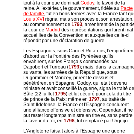
tout à la cour que dominait
Godoy
, le favori de la
reine. A l'extérieur, le gouvernement, fidèle au
Pacte
de famille
, fut en bons termes avec la France tant qu
Louis XVI
régna; mais son procès et son arrestation,
au commencement de
1793
, amenèrent de la part d
la cour de
Madrid
des représentations qui furent mal
accueillies de la Convention et auxquelles celle-ci
répondit par une déclaration de guerre.
Les Espagnols, sous Caro et Ricardos, l'emportèren
d'abord sur la frontière des Pyrénées qu'ils
envahirent, sur les Français commandés par
Dagobert et Turreau (
1793
); mais, dans la campagn
suivante, les armées de la République, sous
Dugommier et Moncey, prirent le dessus et
pénétrèrent en Espagne. Godoy, qui était devenu
ministre et avait conseillé la guerre, signa le traité d
Bâle (22 juillet
1795
) et fut décoré pour cela du titre
de prince de la Paix; même en
1797
, au traité de
Saint-Ildefonse, la France et l'Espagne conclurent
une alliance offensive et défensive. Cependant il ne
put rester longtemps ministre en titre et, sans perdre
la faveur du roi, en
1798
, fut remplacé par Urquijo.
L'Angleterre faisait alors à l'Espagne une guerre