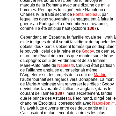
observer les bords de l'Ebre; on lui envoya le
marquis de la Romana avec une dizaine de mille
hommes. Peu après fut signé entre Napoléon et
Charles IV le traité secret de
Fontainebleau
, par
lequel les deux souverains s'engageaient à faire la
guerre au Portugal et à démembrer ce royaume,
comme il a été dit plus haut (
octobre
1807
).
Cependant, en Espagne, la famille royale se livrait à
mille intrigues dont il serait fastidieux de rappeler le
détails; deux partis s'étaient formés qui se disputaie
le pouvoir : celui de la reine et de
Godoy
, ce dernier,
dit-on, ne rêvant rien moins que monter sur le trône
d'Espagne; celui de Ferdinand et de sa femme
Marie-Antoinette de
Naples
. Celui-ci était partisan
de l'alliance anglaise et renseignait même
l'Angleterre sur les projets de la cour de
Madrid
;
l'autre tournait ses regards vers Bonaparte. La mort
de Marie-Antoinette vint renverser les rôles : Godoy
devint plus favorable à l'alliance anglaise, dans le
courant de l'année
1807
, mais secrètement, tandis
que le prince des Asturies
, Ferdinand, dirigé par le
er
chanoine
Escoiquiz
, correspondit avec
Napoléon l
.
Il y avait lutte ouverte entre ces deux partis et ils
s'accusaient mutuellement des crimes les plus