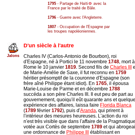
1795
- Partage de Haïti
avec la
France par le traité de Bâle.
1796
- Guerre avec l'Angleterre.
1807
- Occupation de l'Espagne par
les troupes napoléoniennes.
D'un siècle à l'autre
Jalons
Charles IV (Carlos-Antonio de Bourbon), roi
d'Espagne, né à Portici le 11 novembre
1748
, mort à
Rome le 10 janvier
1819
. Second fils de
Charles III
e
de Marie-Amélie de Saxe, il fut reconnu en
1759
héritier présomptif de la couronne d'Espagne (son
frère aîné Philippe étant idiot). En
1765
, il épousa
Marie-Louise de Parme et en décembre
1788
succéda a son père Charles III. Il eut peu de part au
gouvernement, quoiqu'il eût quarante ans et quelqu
expérience des affaires, laissa faire
Florida Blanca
(
1789
février
1792
), puis d'
Aranda
, qui prirent à
l'intérieur des mesures heureuses. L'action du roi
n'est très visible que dans l'affaire de la Pragmatique
votée aux Cortès de septembre
1789
et qui abrogeai
une ordonnance de
Philippe Ill
établissant en