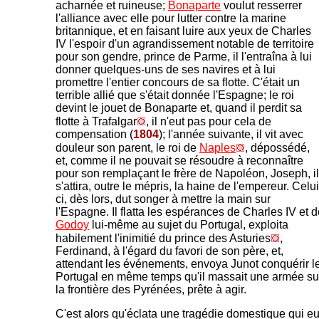
acharnée et ruineuse;
Bonaparte
voulut resserrer
l'alliance avec elle pour lutter contre la marine
britannique, et en faisant luire aux yeux de Charles
IV l'espoir d'un agrandissement notable de territoire
pour son gendre, prince de Parme, il l'entraîna à lui
donner quelques-uns de ses navires et à lui
promettre l'entier concours de sa flotte. C'était un
terrible allié que s'était donnée l'Espagne; le roi
devint le jouet de Bonaparte et, quand il perdit sa
flotte à Trafalgar
, il n'eut pas pour cela de
compensation (
1804
); l'année suivante, il vit avec
douleur son parent, le roi de
Naples
, dépossédé,
et, comme il ne pouvait se résoudre à reconnaître
pour son remplaçant le frère de Napoléon, Joseph, il
s'attira, outre le mépris, la haine de l'empereur. Celui
ci, dès lors, dut songer à mettre la main sur
l'Espagne. Il flatta les espérances de Charles IV et 
Godoy
lui-même au sujet du Portugal, exploita
habilement l'inimitié du prince des Asturies
,
Ferdinand, à l'égard du favori de son père, et,
attendant les événements, envoya Junot conquérir l
Portugal en même temps qu'il massait une armée su
la frontière des Pyrénées, prête à agir.
C'est alors qu'éclata une tragédie domestique qui eu