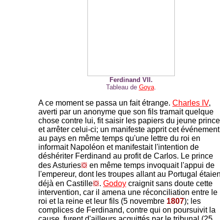
Ferdinand VII.
Tableau de
Goya
.
A ce moment se passa un fait étrange.
Charles IV
,
averti par un anonyme que son fils tramait quelque
chose contre lui, fit saisir les papiers du jeune prince
et arrêter celui-ci; un manifeste apprit cet événement
au pays en même temps qu'une lettre du roi en
informait Napoléon et manifestait l'intention de
déshériter Ferdinand au profit de Carlos. Le prince
des Asturies
en même temps invoquait l'appui de
l'empereur, dont les troupes allant au Portugal étaien
déjà en Castille
.
Godoy
craignit sans doute cette
intervention, car il amena une réconciliation entre le
roi et la reine et leur fils (5 novembre
1807
); les
complices de Ferdinand, contre qui on poursuivit la
cause, furent d'ailleurs acquittés par le tribunal (25