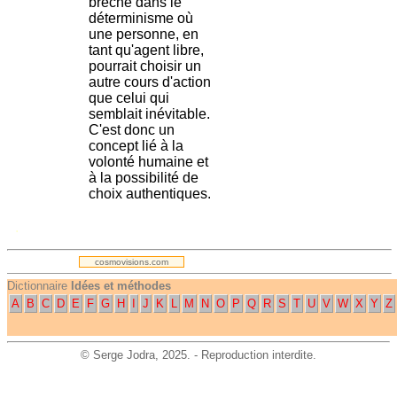
brèche dans le
déterminisme où
une personne, en
tant qu'agent libre,
pourrait choisir un
autre cours d'action
que celui qui
semblait inévitable.
C'est donc un
concept lié à la
volonté humaine et
à la possibilité de
choix authentiques.
.
cosmovisions.com
Dictionnaire
Idées et méthodes
A
B
C
D
E
F
G
H
I
J
K
L
M
N
O
P
Q
R
S
T
U
V
W
X
Y
Z
©
Serge Jodra
, 2025. - Reproduction interdite.