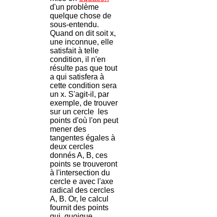
d'un problème
quelque chose de
sous-entendu.
Quand on dit soit x,
une inconnue, elle
satisfait à telle
condition, il n'en
résulte pas que tout
a qui satisfera à
cette condition sera
un x. S'agit-il, par
exemple, de trouver
sur un cercle les
points d'où l'on peut
mener des
tangentes égales à
deux cercles
donnés A, B, ces
points se trouveront
à l'intersection du
cercle e avec l'axe
radical des cercles
A, B. Or, le calcul
fournit des points
qui, quoique