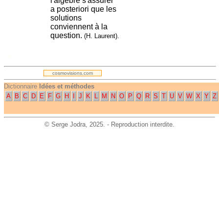
l'algèbre s'assurer
a posteriori que les
solutions
conviennent à la
question.
(H. Laurent).
.
cosmovisions.com
Dictionnaire
Idées et méthodes
A
B
C
D
E
F
G
H
I
J
K
L
M
N
O
P
Q
R
S
T
U
V
W
X
Y
Z
©
Serge Jodra
, 2025. - Reproduction interdite.