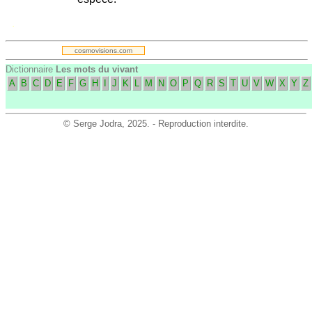
.
cosmovisions.com
Dictionnaire
Les mots du vivant
A
B
C
D
E
F
G
H
I
J
K
L
M
N
O
P
Q
R
S
T
U
V
W
X
Y
Z
©
Serge Jodra
, 2025. - Reproduction interdite.