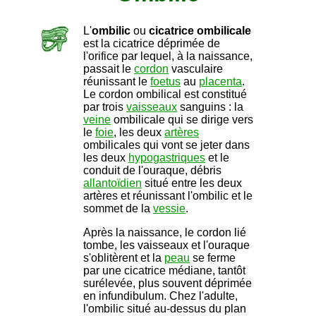
L'
ombilic
ou
cicatrice ombilicale
est la cicatrice déprimée de
l'orifice par lequel, à la naissance,
passait le
cordon
vasculaire
réunissant le
foetus
au
placenta
.
Le cordon ombilical est constitué
par trois
vaisseaux
sanguins : la
veine
ombilicale qui se dirige vers
le
foie
, les deux
artères
ombilicales qui vont se jeter dans
les deux
hypogastriques
et le
conduit de l'ouraque, débris
allantoïdien
situé entre les deux
artères et réunissant l'ombilic et le
sommet de la
vessie
.
Après la naissance, le cordon lié
tombe, les vaisseaux et l'ouraque
s'oblitèrent et la
peau
se ferme
par une cicatrice médiane, tantôt
surélevée, plus souvent déprimée
en infundibulum. Chez l'adulte,
l'ombilic situé au-dessus du plan