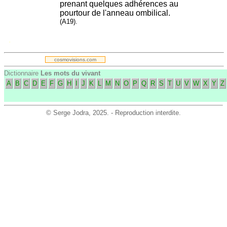
prenant quelques adhérences au
pourtour de l'anneau ombilical.
(A19).
.
cosmovisions.com
Dictionnaire
Les mots du vivant
A
B
C
D
E
F
G
H
I
J
K
L
M
N
O
P
Q
R
S
T
U
V
W
X
Y
Z
©
Serge Jodra
, 2025. - Reproduction interdite.